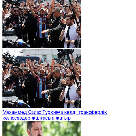
Мұхаммед Салах Түркияға келді: трансферлік
келіссөздер жалғасып жатыр