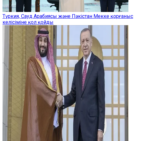
Түркия, Сауд Арабиясы және Пәкістан Мекке қорғаныс
келісіміне қол қойды