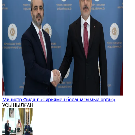
Министр Фидан: «Сириямен болашағымыз ортақ»
ҰСЫНЫЛҒАН