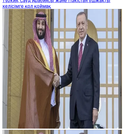
Түркия, Сауд Арабиясы және Пәкістан үшжақты
келісімге қол қоймақ