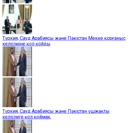
Түркия, Сауд Арабиясы және Пәкістан Мекке қорғаныс
келісіміне қол қойды
Түркия, Сауд Арабиясы және Пәкістан үшжақты
келісімге қол қоймақ