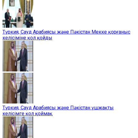
Түркия, Сауд Арабиясы және Пәкістан Мекке қорғаныс
келісіміне қол қойды
Түркия, Сауд Арабиясы және Пәкістан үшжақты
келісімге қол қоймақ