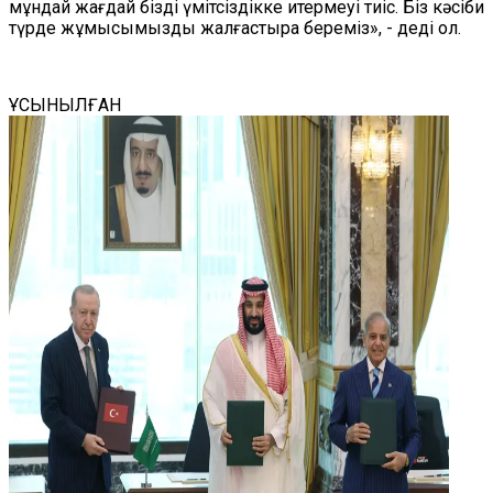
мұндай жағдай бізді үмітсіздікке итермеуі тиіс. Біз кәсіби
түрде жұмысымызды жалғастыра береміз», - деді ол.
ҰСЫНЫЛҒАН