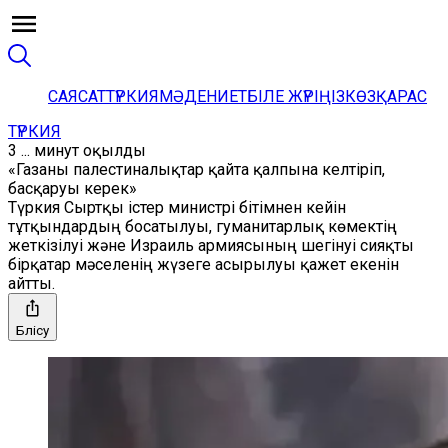
САЯСАТ
ТҮРКИЯ
МӘДЕНИЕТ
БІЛЕ ЖҮРІҢІЗ
КӨЗҚАРАС
ТҮРКИЯ
3 ... минут оқылды
«Газаны палестиналықтар қайта қалпына келтіріп,
басқаруы керек»
Түркия Сыртқы істер министрі бітімнен кейін
тұтқындардың босатылуы, гуманитарлық көмектің
жеткізілуі және Израиль армиясының шегінуі сияқты
бірқатар мәселенің жүзеге асырылуы қажет екенін
айтты.
Бөлісу