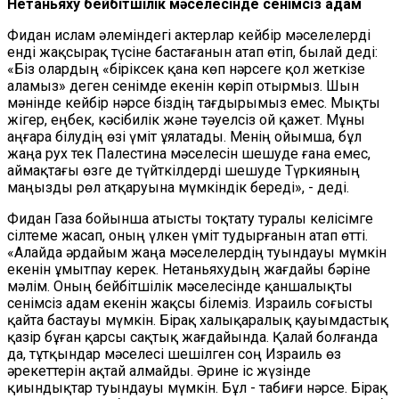
Нетаньяху бейбітшілік мәселесінде сенімсіз адам
Фидан ислам әлеміндегі актерлар кейбір мәселелерді
енді жақсырақ түсіне бастағанын атап өтіп, былай деді:
«Біз олардың «біріксек қана көп нәрсеге қол жеткізе
аламыз»
деген сенімде екенін көріп отырмыз. Шын
мәнінде кейбір нәрсе біздің тағдырымыз емес. Мықты
жігер, еңбек, кәсібилік және тәуелсіз ой қажет. Мұны
аңғара білудің өзі үміт ұялатады. Менің ойымша, бұл
жаңа рух тек Палестина мәселесін шешуде ғана емес,
аймақтағы өзге де түйткілдерді шешуде Түркияның
маңызды рөл атқаруына мүмкіндік береді», - деді.
Фидан Газа бойынша атысты тоқтату туралы келісімге
сілтеме жасап, оның үлкен үміт тудырғанын атап өтті.
«Алайда әрдайым жаңа мәселелердің туындауы мүмкін
екенін ұмытпау керек. Нетаньяхудың жағдайы бәріне
мәлім. Оның бейбітшілік мәселесінде қаншалықты
сенімсіз адам екенін жақсы білеміз. Израиль соғысты
қайта бастауы мүмкін. Бірақ халықаралық қауымдастық
қазір бұған қарсы сақтық жағдайында. Қалай болғанда
да, тұтқындар мәселесі шешілген соң Израиль өз
әрекеттерін ақтай алмайды. Әрине іс жүзінде
қиындықтар туындауы мүмкін. Бұл - табиғи нәрсе. Бірақ