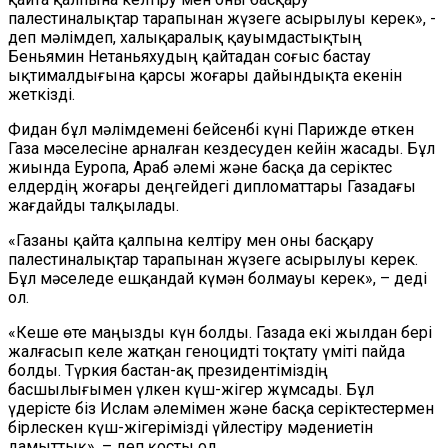
палестиналықтар тарапынан жүзеге асырылуы керек», -
деп мәлімдеп, халықаралық қауымдастықтың
Беньямин Нетаньяхудың қайтадан соғыс бастау
ықтималдығына қарсы жоғары дайындықта екенін
жеткізді.
Фидан бұл мәлімдемені бейсенбі күні Парижде өткен
Газа мәселесіне арналған кездесуден кейін жасады. Бұл
жиында Еуропа, Араб әлемі және басқа да серіктес
елдердің жоғары деңгейдегі дипломаттары Газадағы
жағдайды талқылады.
«Газаны қайта қалпына келтіру мен оны басқару
палестиналықтар тарапынан жүзеге асырылуы керек.
Бұл мәселеде ешқандай күмән болмауы керек», – деді
ол.
«Кеше өте маңызды күн болды. Газада екі жылдан бері
жалғасып келе жатқан геноцидті тоқтату үміті пайда
болды. Түркия бастан-ақ президентіміздің
басшылығымен үлкен күш-жігер жұмсады. Бұл
үдерісте біз Ислам әлемімен және басқа серіктестермен
бірлескен күш-жігерімізді үйлестіру мәдениетін
дамыттық», – деп қосты ол.