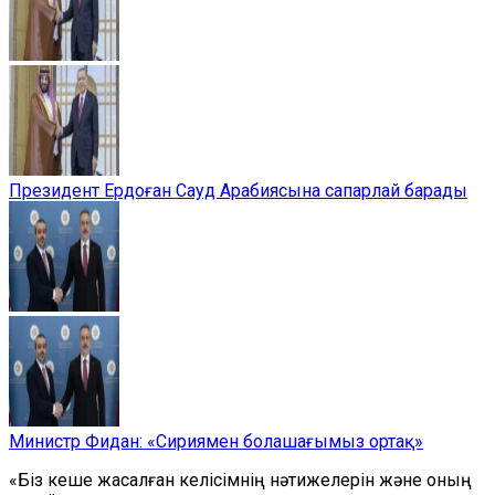
Президент Ердоған Сауд Арабиясына сапарлай барады
Министр Фидан: «Сириямен болашағымыз ортақ»
«Біз кеше жасалған келісімнің нәтижелерін және оның