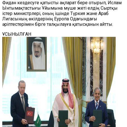
Фидан кездесуге қатысты ақпарат бере отырып, Ислам
Ынтымақтастығы Ұйымына мүше жеті елдің Сыртқы
істер министрлері, оның ішінде Түркия және Араб
Лигасының өкілдерінің Еуропа Одағындағы
әріптестерімен бірге талқылауға қатысқанын айтты.
ҰСЫНЫЛҒАН