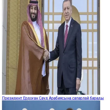
Президент Ердоған Сауд Арабиясына сапарлай барады