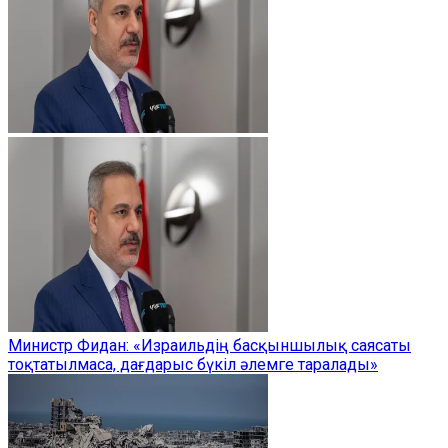
Министр Фидан: «Израильдің басқыншылық саясаты
тоқтатылмаса, дағдарыс бүкіл әлемге таралады»