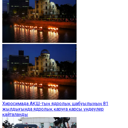
Хиросимада АҚШ-тың ядролық шабуылының 81
жылдығында ядролық қаруға қарсы үндеулер
қайталанды