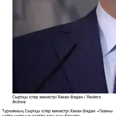
Сыртқы істер министрі Хакан Фидан / Reuters
Archive
Түркияның Сыртқы істер министрі Хакан Фидан: «Газаны
қайта қалпына келтіру мен оны басқару