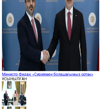
Министр Фидан: «Сириямен болашағымыз ортақ»
ҰСЫНЫЛҒАН