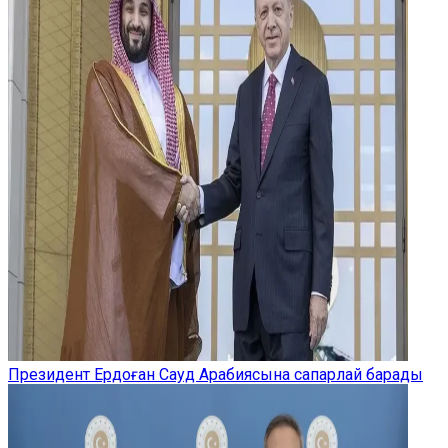
Президент Ердоған Сауд Арабиясына сапарлай барады