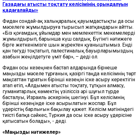
Газадағы атысты тоқтату келісімінің орындалуын
қадағалайды»
Фидан сондай-ақ халықаралық қауымдастықты да осы
мәселеге жұмылдыруға тырысып жатқандарын айтты.
«Біз қоғамдық ұйымдар мен мемлекеттік мекемелерді
жұмылдырып, барынша күш салдық. Бүгінгі нәтижеге
бірге жеткенімізге шын жүректен қуаныштымыз. Енді
қан төгуді тоқтатып, палестиналық бауырларымыздың
азабын жеңілдетуге үміт бар», – деді ол.
Фидан осы кезеңнен бастап алдарында бірнеше
маңызды мәселе тұрғанын, қазіргі таңда келісімнің төрт
мақсаттан тұратын бірінші кезеңін іске асыру керектігін
атап өтіп, «Алдымен атысты тоқтату, тұтқын алмасу,
гуманитарлық көмектің үзіліссіз әрі шұғыл түрде
басталуы, Израиль әскерінің шегінуі. Бұл келісімнің
бірінші кезеңінде іске асырылатын жоспар. Бұл
үдерістің барлығын бақылау қажет. Келісім мәтініндегі
тиісті бапқа сәйкес, Түркия да осы іске асыру үдерісіне
қатысатын болады», - деді.
«Маңызды нәтижелер»