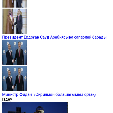
Президент Ердоған Сауд Арабиясына сапарлай барады
Министр Фидан: «Сириямен болашағымыз ортақ»
Іздеу