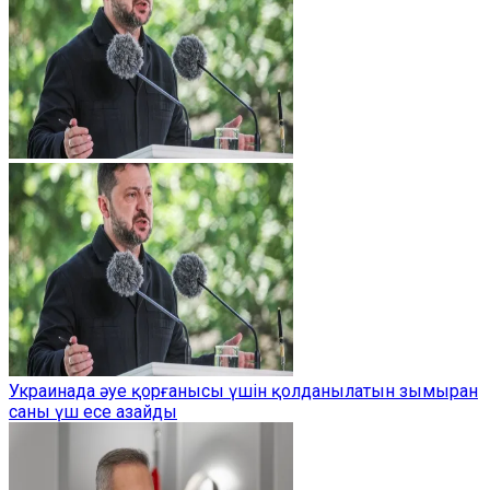
Украинада әуе қорғанысы үшін қолданылатын зымыран
саны үш есе азайды