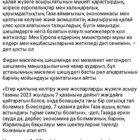
қалай жүзеге асырылатынын мұқият қарастырдық,
әсіресе еуропалықтар мен халықаралық
қауымдастықтың Газа аймағының экономикасы мен
қалпына келуіне және әкімшіліктің жаңғыруына қалай
үлес қоса алатынын талқыладық. Бүгін маңызды
шешімдерге негіз болатын елеулі нәтижелерге қол
жеткізілді. Мен Еуропа елдерінің министрлері мұны өз
елдері мен көшбасшыларына жеткізеді деп сенемін», –
деп қосты ол.
Фидан мәселенің шешімінде екі мемлекет негізіндегі
шешімнің маңыздылығына назар аударып, бұл
ұстанымның мәселені шешудегі басты рөл атқаратынын
бәрінің мойындауы қуантатынын айтты.
«Егер қалпына келтіру және жоспарларды жүзеге асыру
Газаны 2023 жылдың 7 қазанына дейінгі жағдайға
қайтаратын болса, онда болашақта тағы бір соғысқа тап
боламыз. Білесіздер, 7 қазанға дейін Газа ашық аспан
астындағы түрме сияқты болатын», -деп, Газада еркін
сауда да, дербес экономика да болмағанын, бәрінің
Израильдің бақылауы мен шектеулеріне тәуелді
болғанын атап өтті.