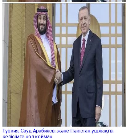
Түркия, Сауд Арабиясы және Пәкістан үшжақты
келісімге қол қоймақ