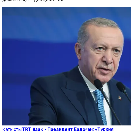
Қатысты
TRT Қазақ - Президент Ердоған: «Түркия