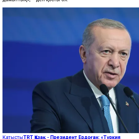
Қатысты
TRT Қазақ - Президент Ердоған: «Түркия