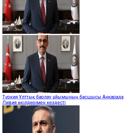
Түркия Ұлттық барлау ұйымының басшысы Анкарада
Ливия өкілдерімен кездесті