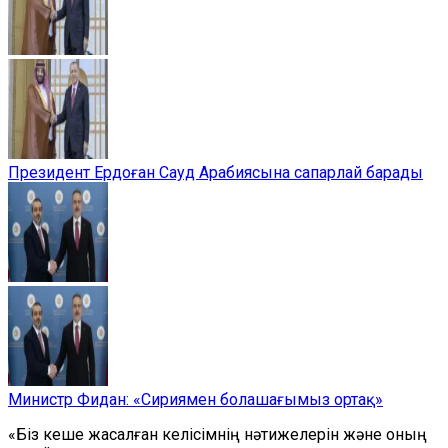
Президент Ердоған Сауд Арабиясына сапарлай барады
Министр Фидан: «Сириямен болашағымыз ортақ»
«Біз кеше жасалған келісімнің нәтижелерін және оның