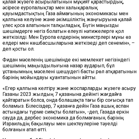
қалай жүзеге асырылатынын мұқият қарастырдық,
әсіресе еуропалықтар мен халықаралық
қауымдастықтың Газа аймағының экономикасы мен
қалпына келуіне және әкімшіліктің жаңғыруына қалай
үлес қоса алатынын талқыладық. Бүгін маңызды
шешімдерге негіз болатын елеулі нәтижелерге қол
жеткізілді. Мен Еуропа елдерінің министрлері мұны өз
елдері мен көшбасшыларына жеткізеді деп сенемін», –
деп қосты ол.
Фидан мәселенің шешімінде екі мемлекет негізіндегі
шешімнің маңыздылығына назар аударып, бұл
ұстанымның мәселені шешудегі басты рөл атқаратынын
бәрінің мойындауы қуантатынын айтты.
«Егер қалпына келтіру және жоспарларды жүзеге асыру
Газаны 2023 жылдың 7 қазанына дейінгі жағдайға
қайтаратын болса, онда болашақта тағы бір соғысқа тап
боламыз. Білесіздер, 7 қазанға дейін Газа ашық аспан
астындағы түрме сияқты болатын», -деп, Газада еркін
сауда да, дербес экономика да болмағанын, бәрінің
Израильдің бақылауы мен шектеулеріне тәуелді
болғанын атап өтті.