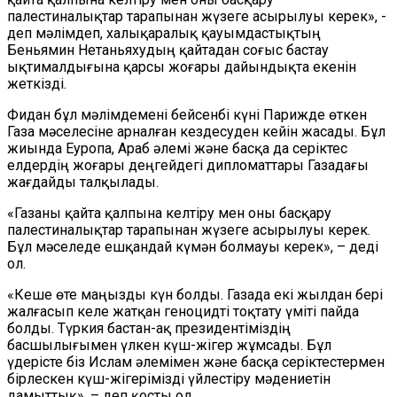
палестиналықтар тарапынан жүзеге асырылуы керек», -
деп мәлімдеп, халықаралық қауымдастықтың
Беньямин Нетаньяхудың қайтадан соғыс бастау
ықтималдығына қарсы жоғары дайындықта екенін
жеткізді.
Фидан бұл мәлімдемені бейсенбі күні Парижде өткен
Газа мәселесіне арналған кездесуден кейін жасады. Бұл
жиында Еуропа, Араб әлемі және басқа да серіктес
елдердің жоғары деңгейдегі дипломаттары Газадағы
жағдайды талқылады.
«Газаны қайта қалпына келтіру мен оны басқару
палестиналықтар тарапынан жүзеге асырылуы керек.
Бұл мәселеде ешқандай күмән болмауы керек», – деді
ол.
«Кеше өте маңызды күн болды. Газада екі жылдан бері
жалғасып келе жатқан геноцидті тоқтату үміті пайда
болды. Түркия бастан-ақ президентіміздің
басшылығымен үлкен күш-жігер жұмсады. Бұл
үдерісте біз Ислам әлемімен және басқа серіктестермен
бірлескен күш-жігерімізді үйлестіру мәдениетін
дамыттық», – деп қосты ол.