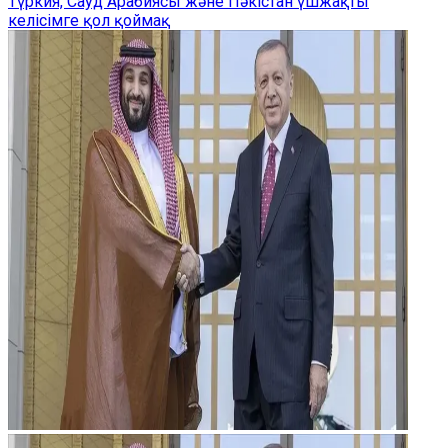
Түркия, Сауд Арабиясы және Пәкістан үшжақты
келісімге қол қоймақ