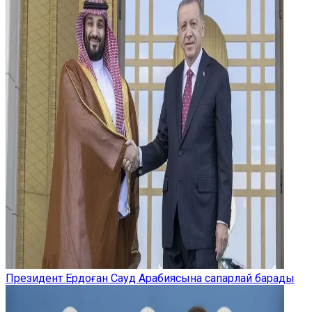
Президент Ердоған Сауд Арабиясына сапарлай барады