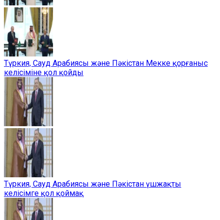
Түркия, Сауд Арабиясы және Пәкістан Мекке қорғаныс
келісіміне қол қойды
Түркия, Сауд Арабиясы және Пәкістан үшжақты
келісімге қол қоймақ