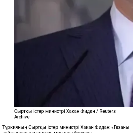
Сыртқы істер министрі Хакан Фидан / Reuters
Archive
Түркияның Сыртқы істер министрі Хакан Фидан: «Газаны
қайта қалпына келтіру мен оны басқару