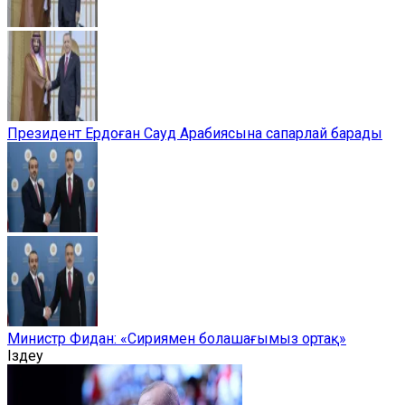
Президент Ердоған Сауд Арабиясына сапарлай барады
Министр Фидан: «Сириямен болашағымыз ортақ»
Іздеу