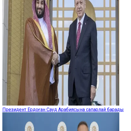
Президент Ердоған Сауд Арабиясына сапарлай барады