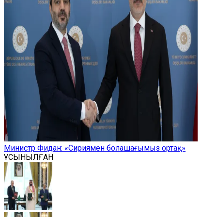
Министр Фидан: «Сириямен болашағымыз ортақ»
ҰСЫНЫЛҒАН