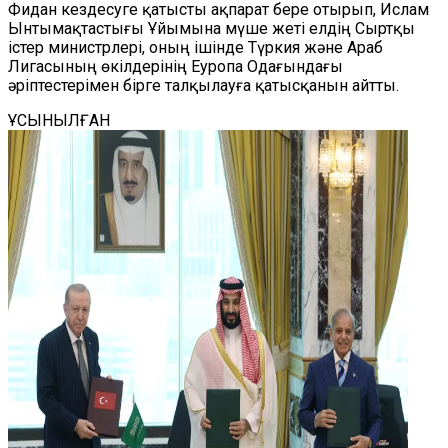
Фидан кездесуге қатысты ақпарат бере отырып, Ислам
Ынтымақтастығы Ұйымына мүше жеті елдің Сыртқы
істер министрлері, оның ішінде Түркия және Араб
Лигасының өкілдерінің Еуропа Одағындағы
әріптестерімен бірге талқылауға қатысқанын айтты.
ҰСЫНЫЛҒАН