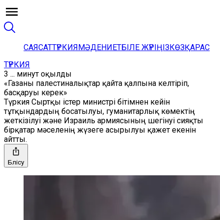
САЯСАТ
ТҮРКИЯ
МӘДЕНИЕТ
БІЛЕ ЖҮРІҢІЗ
КӨЗҚАРАС
ТҮРКИЯ
3 ... минут оқылды
«Газаны палестиналықтар қайта қалпына келтіріп,
басқаруы керек»
Түркия Сыртқы істер министрі бітімнен кейін
тұтқындардың босатылуы, гуманитарлық көмектің
жеткізілуі және Израиль армиясының шегінуі сияқты
бірқатар мәселенің жүзеге асырылуы қажет екенін
айтты.
Бөлісу