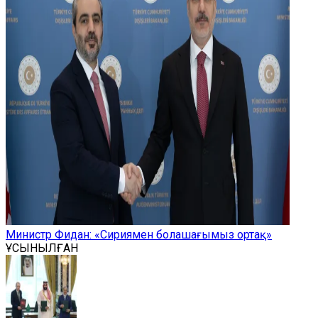
Министр Фидан: «Сириямен болашағымыз ортақ»
ҰСЫНЫЛҒАН