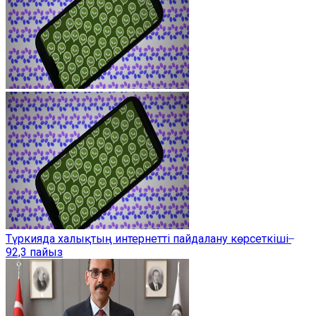
Түркияда халықтың интернетті пайдалану көрсеткіші ̶
92,3 пайыз