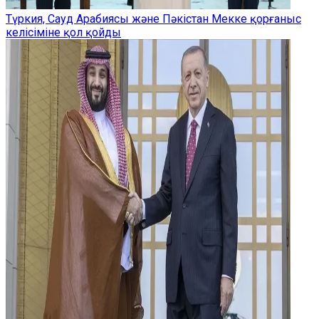
Түркия, Сауд Арабиясы және Пәкістан Мекке қорғаныс
келісіміне қол қойды