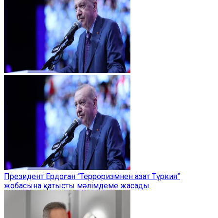
Президент Ердоған “Терроризмнен азат Түркия”
жобасына қатысты мәлімдеме жасады