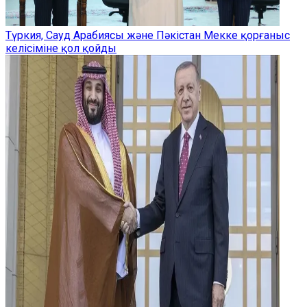
Түркия, Сауд Арабиясы және Пәкістан Мекке қорғаныс
келісіміне қол қойды