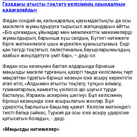
Газадағы атысты тоқтату келісімінің орындалуын
қадағалайды»
Фидан сондай-ақ халықаралық қауымдастықты да осы
мәселеге жұмылдыруға тырысып жатқандарын айтты.
«Біз қоғамдық ұйымдар мен мемлекеттік мекемелерді
жұмылдырып, барынша күш салдық. Бүгінгі нәтижеге
бірге жеткенімізге шын жүректен қуаныштымыз. Енді
қан төгуді тоқтатып, палестиналық бауырларымыздың
азабын жеңілдетуге үміт бар», – деді ол.
Фидан осы кезеңнен бастап алдарында бірнеше
маңызды мәселе тұрғанын, қазіргі таңда келісімнің төрт
мақсаттан тұратын бірінші кезеңін іске асыру керектігін
атап өтіп, «Алдымен атысты тоқтату, тұтқын алмасу,
гуманитарлық көмектің үзіліссіз әрі шұғыл түрде
басталуы, Израиль әскерінің шегінуі. Бұл келісімнің
бірінші кезеңінде іске асырылатын жоспар. Бұл
үдерістің барлығын бақылау қажет. Келісім мәтініндегі
тиісті бапқа сәйкес, Түркия да осы іске асыру үдерісіне
қатысатын болады», - деді.
«Маңызды нәтижелер»