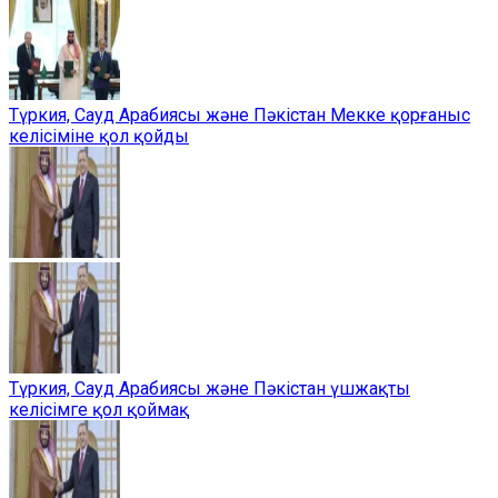
Түркия, Сауд Арабиясы және Пәкістан Мекке қорғаныс
келісіміне қол қойды
Түркия, Сауд Арабиясы және Пәкістан үшжақты
келісімге қол қоймақ