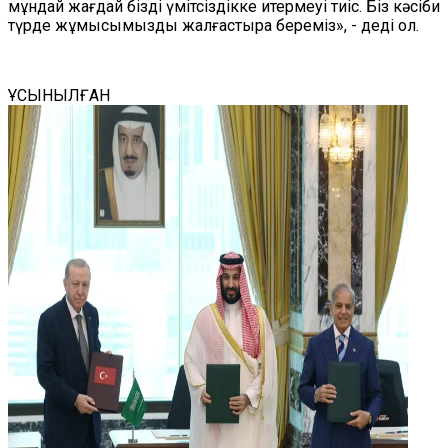
мұндай жағдай бізді үмітсіздікке итермеуі тиіс. Біз кәсіби
түрде жұмысымызды жалғастыра береміз», - деді ол.
ҰСЫНЫЛҒАН