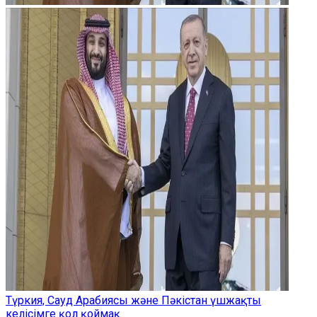
Түркия, Сауд Арабиясы және Пәкістан үшжақты
келісімге қол қоймақ