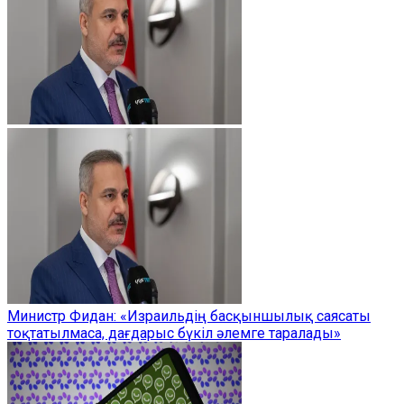
Министр Фидан: «Израильдің басқыншылық саясаты
тоқтатылмаса, дағдарыс бүкіл әлемге таралады»