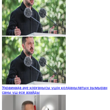
Украинада әуе қорғанысы үшін қолданылатын зымыран
саны үш есе азайды