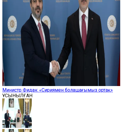
Министр Фидан: «Сириямен болашағымыз ортақ»
ҰСЫНЫЛҒАН