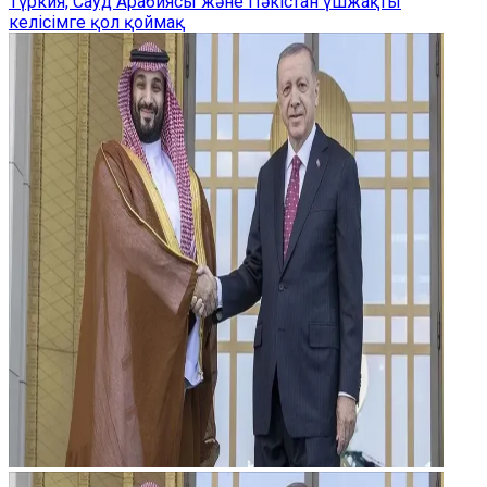
Түркия, Сауд Арабиясы және Пәкістан үшжақты
келісімге қол қоймақ