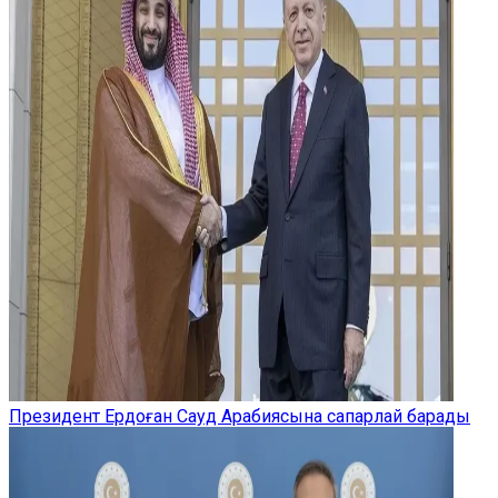
Президент Ердоған Сауд Арабиясына сапарлай барады