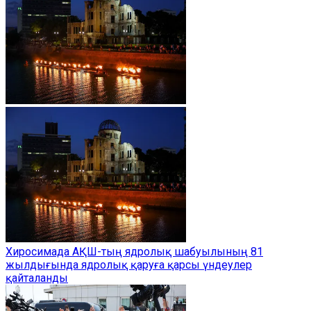
Хиросимада АҚШ-тың ядролық шабуылының 81
жылдығында ядролық қаруға қарсы үндеулер
қайталанды