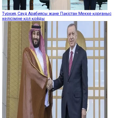
Түркия, Сауд Арабиясы және Пәкістан Мекке қорғаныс
келісіміне қол қойды