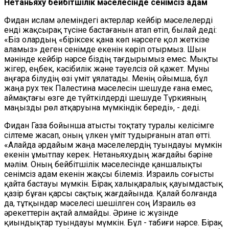
Нетаньяху бейбітшілік мәселесінде сенімсіз адам
Фидан ислам әлеміндегі актерлар кейбір мәселелерді
енді жақсырақ түсіне бастағанын атап өтіп, былай деді:
«Біз олардың «біріксек қана көп нәрсеге қол жеткізе
аламыз»
деген сенімде екенін көріп отырмыз. Шын
мәнінде кейбір нәрсе біздің тағдырымыз емес. Мықты
жігер, еңбек, кәсібилік және тәуелсіз ой қажет. Мұны
аңғара білудің өзі үміт ұялатады. Менің ойымша, бұл
жаңа рух тек Палестина мәселесін шешуде ғана емес,
аймақтағы өзге де түйткілдерді шешуде Түркияның
маңызды рөл атқаруына мүмкіндік береді», - деді.
Фидан Газа бойынша атысты тоқтату туралы келісімге
сілтеме жасап, оның үлкен үміт тудырғанын атап өтті.
«Алайда әрдайым жаңа мәселелердің туындауы мүмкін
екенін ұмытпау керек. Нетаньяхудың жағдайы бәріне
мәлім. Оның бейбітшілік мәселесінде қаншалықты
сенімсіз адам екенін жақсы білеміз. Израиль соғысты
қайта бастауы мүмкін. Бірақ халықаралық қауымдастық
қазір бұған қарсы сақтық жағдайында. Қалай болғанда
да, тұтқындар мәселесі шешілген соң Израиль өз
әрекеттерін ақтай алмайды. Әрине іс жүзінде
қиындықтар туындауы мүмкін. Бұл - табиғи нәрсе. Бірақ