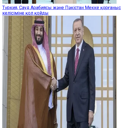
Түркия, Сауд Арабиясы және Пәкістан Мекке қорғаныс
келісіміне қол қойды