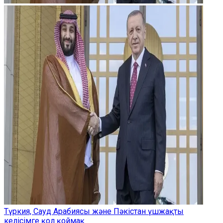
Түркия, Сауд Арабиясы және Пәкістан үшжақты
келісімге қол қоймақ