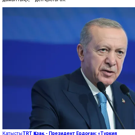
Қатысты
TRT Қазақ - Президент Ердоған: «Түркия