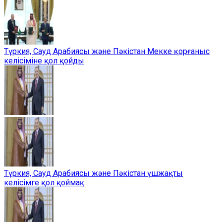
Түркия, Сауд Арабиясы және Пәкістан Мекке қорғаныс
келісіміне қол қойды
Түркия, Сауд Арабиясы және Пәкістан үшжақты
келісімге қол қоймақ