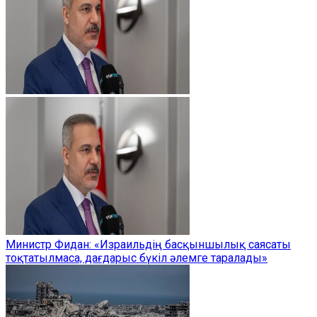
Министр Фидан: «Израильдің басқыншылық саясаты
тоқтатылмаса, дағдарыс бүкіл әлемге таралады»