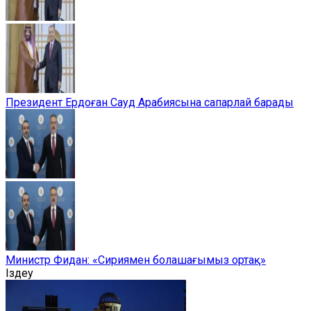
Президент Ердоған Сауд Арабиясына сапарлай барады
Министр Фидан: «Сириямен болашағымыз ортақ»
Іздеу