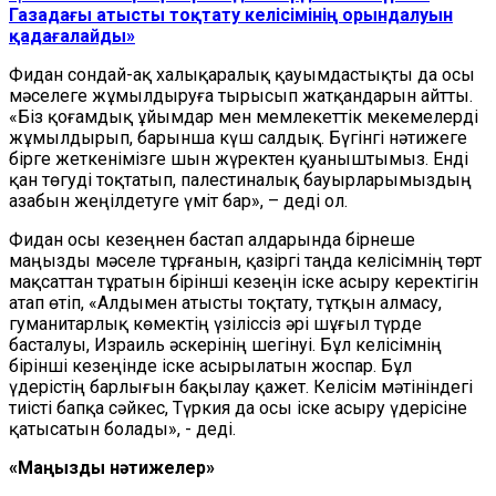
Газадағы атысты тоқтату келісімінің орындалуын
қадағалайды»
Фидан сондай-ақ халықаралық қауымдастықты да осы
мәселеге жұмылдыруға тырысып жатқандарын айтты.
«Біз қоғамдық ұйымдар мен мемлекеттік мекемелерді
жұмылдырып, барынша күш салдық. Бүгінгі нәтижеге
бірге жеткенімізге шын жүректен қуаныштымыз. Енді
қан төгуді тоқтатып, палестиналық бауырларымыздың
азабын жеңілдетуге үміт бар», – деді ол.
Фидан осы кезеңнен бастап алдарында бірнеше
маңызды мәселе тұрғанын, қазіргі таңда келісімнің төрт
мақсаттан тұратын бірінші кезеңін іске асыру керектігін
атап өтіп, «Алдымен атысты тоқтату, тұтқын алмасу,
гуманитарлық көмектің үзіліссіз әрі шұғыл түрде
басталуы, Израиль әскерінің шегінуі. Бұл келісімнің
бірінші кезеңінде іске асырылатын жоспар. Бұл
үдерістің барлығын бақылау қажет. Келісім мәтініндегі
тиісті бапқа сәйкес, Түркия да осы іске асыру үдерісіне
қатысатын болады», - деді.
«Маңызды нәтижелер»