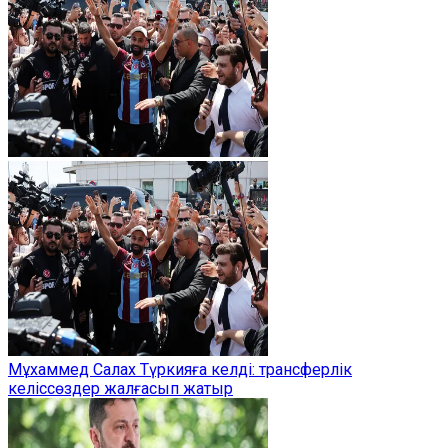
Мұхаммед Салах Түркияға келді: трансферлік
келіссөздер жалғасып жатыр