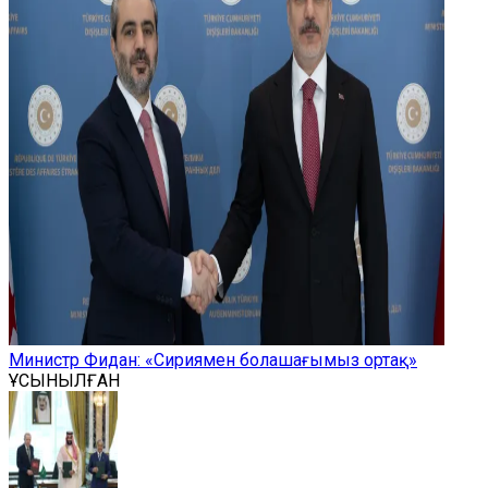
Министр Фидан: «Сириямен болашағымыз ортақ»
ҰСЫНЫЛҒАН