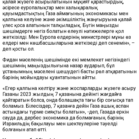
қалай жүзеге асырылатынын мұқият қарастырдық,
әсіресе еуропалықтар мен халықаралық
қауымдастықтың Газа аймағының экономикасы мен
қалпына келуіне және әкімшіліктің жаңғыруына қалай
үлес қоса алатынын талқыладық. Бүгін маңызды
шешімдерге негіз болатын елеулі нәтижелерге қол
жеткізілді. Мен Еуропа елдерінің министрлері мұны өз
елдері мен көшбасшыларына жеткізеді деп сенемін», –
деп қосты ол.
Фидан мәселенің шешімінде екі мемлекет негізіндегі
шешімнің маңыздылығына назар аударып, бұл
ұстанымның мәселені шешудегі басты рөл атқаратынын
бәрінің мойындауы қуантатынын айтты.
«Егер қалпына келтіру және жоспарларды жүзеге асыру
Газаны 2023 жылдың 7 қазанына дейінгі жағдайға
қайтаратын болса, онда болашақта тағы бір соғысқа тап
боламыз. Білесіздер, 7 қазанға дейін Газа ашық аспан
астындағы түрме сияқты болатын», -деп, Газада еркін
сауда да, дербес экономика да болмағанын, бәрінің
Израильдің бақылауы мен шектеулеріне тәуелді
болғанын атап өтті.