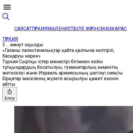
САЯСАТ
ТҮРКИЯ
МӘДЕНИЕТ
БІЛЕ ЖҮРІҢІЗ
КӨЗҚАРАС
ТҮРКИЯ
3 ... минут оқылды
«Газаны палестиналықтар қайта қалпына келтіріп,
басқаруы керек»
Түркия Сыртқы істер министрі бітімнен кейін
тұтқындардың босатылуы, гуманитарлық көмектің
жеткізілуі және Израиль армиясының шегінуі сияқты
бірқатар мәселенің жүзеге асырылуы қажет екенін
айтты.
Бөлісу