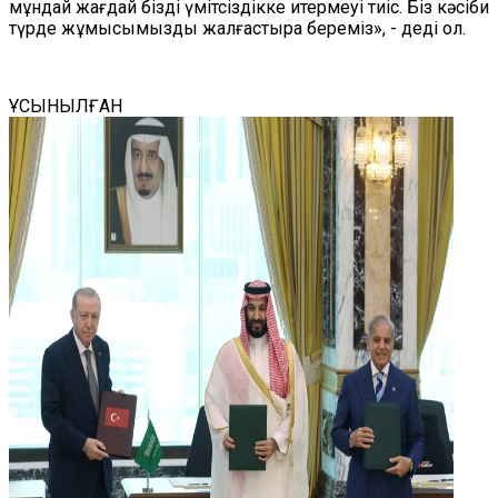
мұндай жағдай бізді үмітсіздікке итермеуі тиіс. Біз кәсіби
түрде жұмысымызды жалғастыра береміз», - деді ол.
ҰСЫНЫЛҒАН