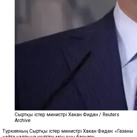
Сыртқы істер министрі Хакан Фидан / Reuters
Archive
Түркияның Сыртқы істер министрі Хакан Фидан: «Газаны
қайта қалпына келтіру мен оны басқару