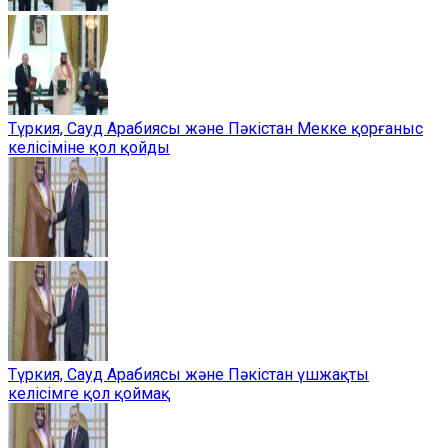
Түркия, Сауд Арабиясы және Пәкістан Мекке қорғаныс
келісіміне қол қойды
Түркия, Сауд Арабиясы және Пәкістан үшжақты
келісімге қол қоймақ