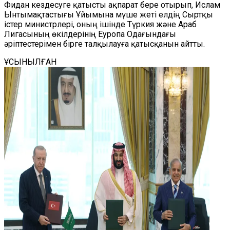
Фидан кездесуге қатысты ақпарат бере отырып, Ислам
Ынтымақтастығы Ұйымына мүше жеті елдің Сыртқы
істер министрлері, оның ішінде Түркия және Араб
Лигасының өкілдерінің Еуропа Одағындағы
әріптестерімен бірге талқылауға қатысқанын айтты.
ҰСЫНЫЛҒАН