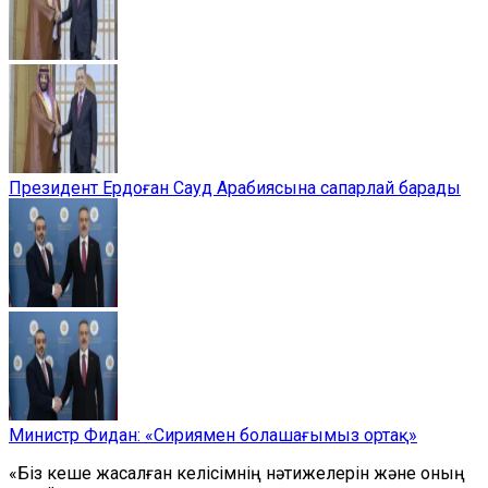
Президент Ердоған Сауд Арабиясына сапарлай барады
Министр Фидан: «Сириямен болашағымыз ортақ»
«Біз кеше жасалған келісімнің нәтижелерін және оның