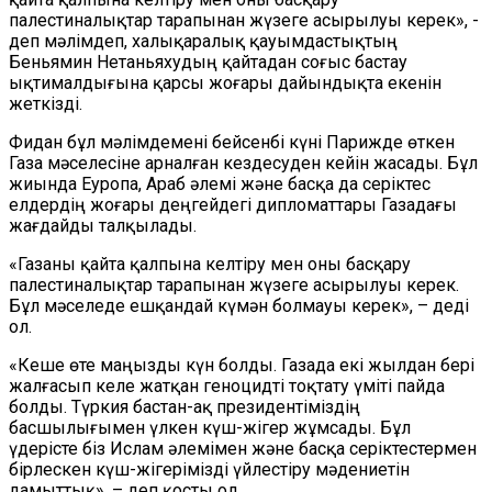
палестиналықтар тарапынан жүзеге асырылуы керек», -
деп мәлімдеп, халықаралық қауымдастықтың
Беньямин Нетаньяхудың қайтадан соғыс бастау
ықтималдығына қарсы жоғары дайындықта екенін
жеткізді.
Фидан бұл мәлімдемені бейсенбі күні Парижде өткен
Газа мәселесіне арналған кездесуден кейін жасады. Бұл
жиында Еуропа, Араб әлемі және басқа да серіктес
елдердің жоғары деңгейдегі дипломаттары Газадағы
жағдайды талқылады.
«Газаны қайта қалпына келтіру мен оны басқару
палестиналықтар тарапынан жүзеге асырылуы керек.
Бұл мәселеде ешқандай күмән болмауы керек», – деді
ол.
«Кеше өте маңызды күн болды. Газада екі жылдан бері
жалғасып келе жатқан геноцидті тоқтату үміті пайда
болды. Түркия бастан-ақ президентіміздің
басшылығымен үлкен күш-жігер жұмсады. Бұл
үдерісте біз Ислам әлемімен және басқа серіктестермен
бірлескен күш-жігерімізді үйлестіру мәдениетін
дамыттық», – деп қосты ол.