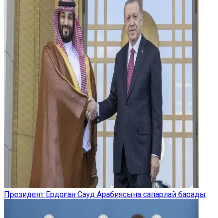
Президент Ердоған Сауд Арабиясына сапарлай барады