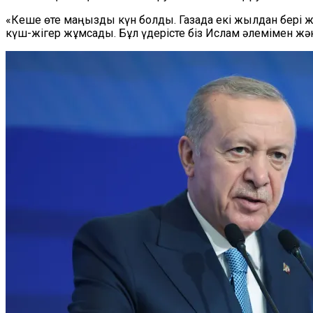
«Кеше өте маңызды күн болды. Газада екі жылдан бері ж
күш-жігер жұмсады. Бұл үдерісте біз Ислам әлемімен жән