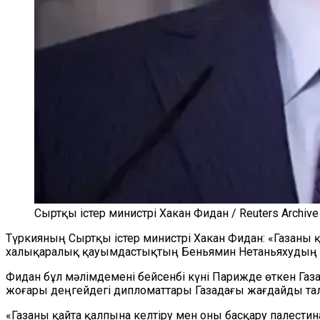
Сыртқы істер министрі Хакан Фидан / Reuters Archive
Түркияның Сыртқы істер министрі Хакан Фидан: «Газаны 
халықаралық қауымдастықтың Беньямин Нетаньяхудың қа
Фидан бұл мәлімдемені бейсенбі күні Парижде өткен Газа
жоғары деңгейдегі дипломаттары Газадағы жағдайды та
«Газаны қайта қалпына келтіру мен оны басқару палести