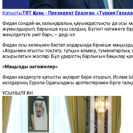
Қатысты
TRT Қазақ - Президент Ердоған: «Түркия Газа
Фидан сондай-ақ халықаралық қауымдастықты да осы м
жұмылдырып, барынша күш салдық. Бүгінгі нәтижеге бі
жеңілдетуге үміт бар», – деді ол.
Фидан осы кезеңнен бастап алдарында бірнеше маңызды мәс
«Алдымен атысты тоқтату, тұтқын алмасу, гуманитарлық көм
асырылатын жоспар. Бұл үдерістің барлығын бақылау қажет.
«Маңызды нәтижелер»
Фидан кездесуге қатысты ақпарат бере отырып, Ислам 
өкілдерінің Еуропа Одағындағы әріптестерімен бірге тал
ҰСЫНЫЛҒАН