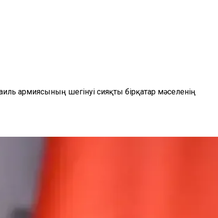
раиль армиясының шегінуі сияқты бірқатар мәселенің