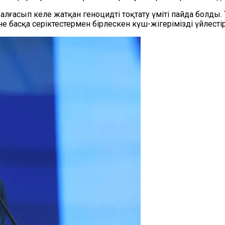
алғасып келе жатқан геноцидті тоқтату үміті пайда болды
е басқа серіктестермен бірлескен күш-жігерімізді үйлесті