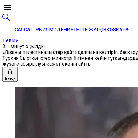
САЯСАТ
ТҮРКИЯ
МӘДЕНИЕТ
БІЛЕ ЖҮРІҢІЗ
КӨЗҚАРАС
ТҮРКИЯ
3 ... минут оқылды
«Газаны палестиналықтар қайта қалпына келтіріп, басқар
Түркия Сыртқы істер министрі бітімнен кейін тұтқындар
жүзеге асырылуы қажет екенін айтты.
Бөлісу