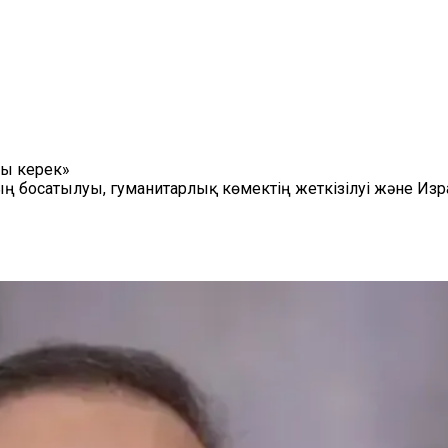
уы керек»
дың босатылуы, гуманитарлық көмектің жеткізілуі және Из