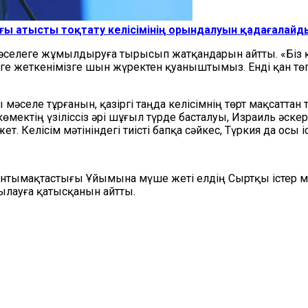
дағы атысты тоқтату келісімінің орындалуын қадағалайд
әселеге жұмылдыруға тырысып жатқандарын айтты. «Біз
рге жеткенімізге шын жүректен қуаныштымыз. Енді қан т
еле тұрғанын, қазіргі таңда келісімнің төрт мақсаттан тұр
ектің үзіліссіз әрі шұғыл түрде басталуы, Израиль әскерін
 Келісім мәтініндегі тиісті бапқа сәйкес, Түркия да осы і
Ынтымақтастығы Ұйымына мүше жеті елдің Сыртқы істер м
қылауға қатысқанын айтты.