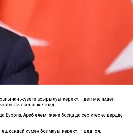
арапынан жүзеге асырылуы керек», - деп мәлімдеп,
ндықта екенін жеткізді.
 Еуропа, Араб әлемі және басқа да серіктес елдердің
 ешқандай күмән болмауы керек», – деді ол.