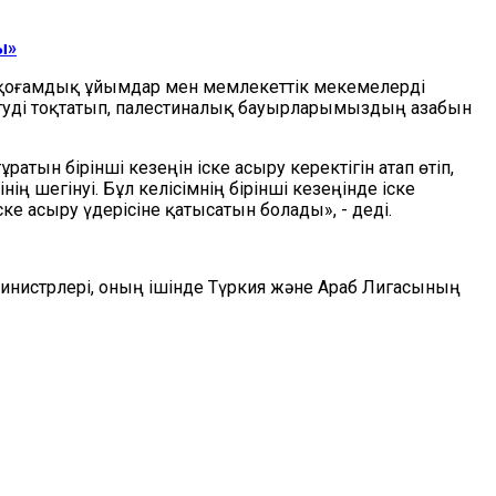
ы»
 қоғамдық ұйымдар мен мемлекеттік мекемелерді
өгуді тоқтатып, палестиналық бауырларымыздың азабын
атын бірінші кезеңін іске асыру керектігін атап өтіп,
ің шегінуі. Бұл келісімнің бірінші кезеңінде іске
ске асыру үдерісіне қатысатын болады», - деді.
инистрлері, оның ішінде Түркия және Араб Лигасының