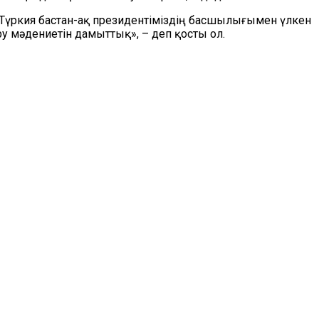
. Түркия бастан-ақ президентіміздің басшылығымен үлкен
ру мәдениетін дамыттық», – деп қосты ол.