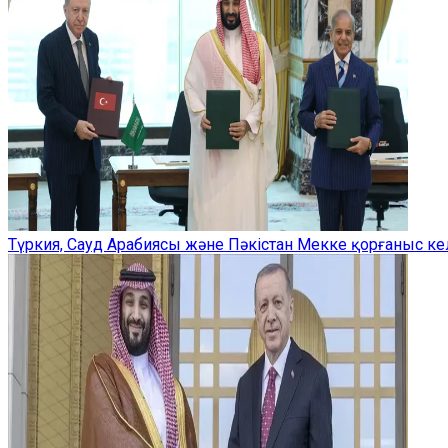
Түркия, Сауд Арабиясы және Пәкістан Мекке қорғаныс ке