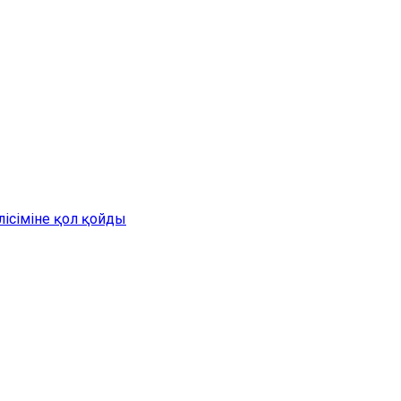
лісіміне қол қойды