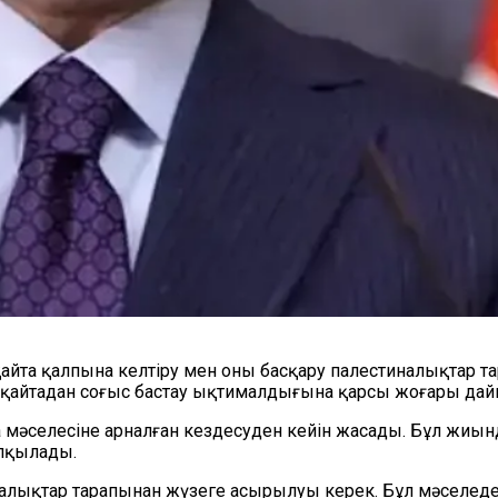
қайта қалпына келтіру мен оны басқару палестиналықтар т
йтадан соғыс бастау ықтималдығына қарсы жоғары дайы
 мәселесіне арналған кездесуден кейін жасады. Бұл жиында
лқылады.
налықтар тарапынан жүзеге асырылуы керек. Бұл мәселеде