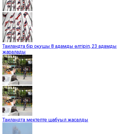
Таиландта бір оқушы 8 адамды өлтіріп, 23 адамды
жаралады
Таиландта мектепте шабуыл жасалды