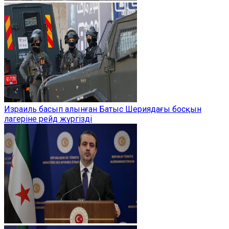
Израиль басып алынған Батыс Шериядағы босқын
лагеріне рейд жүргізді