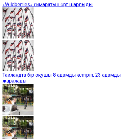
«Wildberries» ғимаратын өрт шарпыды
Таиландта бір оқушы 8 адамды өлтіріп, 23 адамды
жаралады