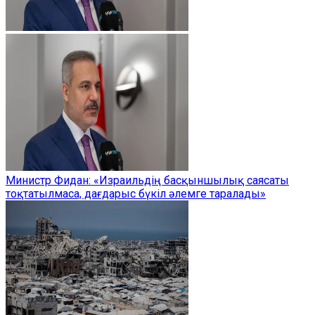
Министр Фидан: «Израильдің басқыншылық саясаты
тоқтатылмаса, дағдарыс бүкіл әлемге таралады»