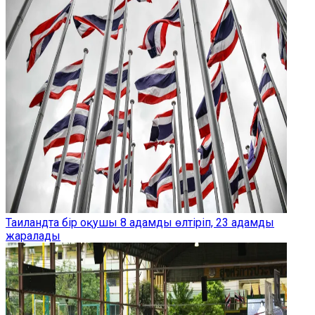
Таиландта бір оқушы 8 адамды өлтіріп, 23 адамды
жаралады