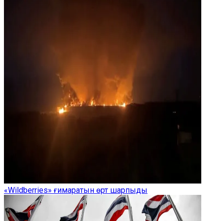
«Wildberries» ғимаратын өрт шарпыды