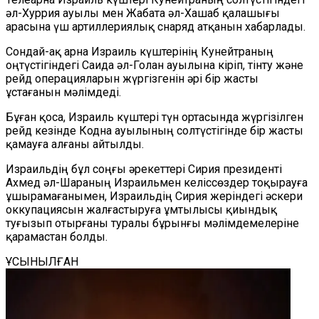
әл-Хуррия ауылы мен Жабата әл-Хашаб қалашығы
арасына үш артиллериялық снаряд атқанын хабарлады.
Сондай-ақ арна Израиль күштерінің Кунейтраның
оңтүстігіндегі Саида әл-Голан ауылына кіріп, тінту және
рейд операцияларын жүргізгенін әрі бір жасты
ұстағанын мәлімдеді.
Бұған қоса, Израиль күштері түн ортасында жүргізілген
рейд кезінде Кодна ауылының солтүстігінде бір жасты
қамауға алғаны айтылды.
Израильдің бұл соңғы әрекеттері Сирия президенті
Ахмед әл-Шараның Израильмен келіссөздер тоқырауға
ұшырамағанымен, Израильдің Сирия жеріндегі әскери
оккупациясын жалғастыруға ұмтылысы қиындық
туғызып отырғаны туралы бұрынғы мәлімдемелеріне
қарамастан болды.
ҰСЫНЫЛҒАН