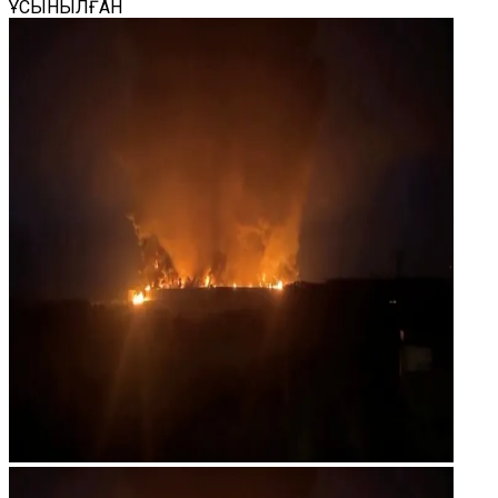
ҰСЫНЫЛҒАН