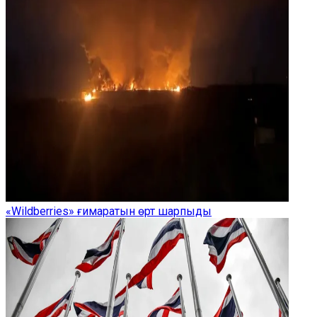
«Wildberries» ғимаратын өрт шарпыды