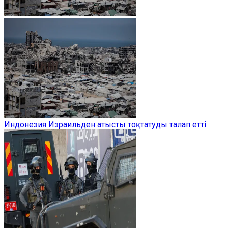
Индонезия Израильден атысты тоқтатуды талап етті