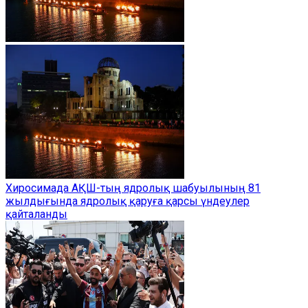
Хиросимада АҚШ-тың ядролық шабуылының 81
жылдығында ядролық қаруға қарсы үндеулер
қайталанды