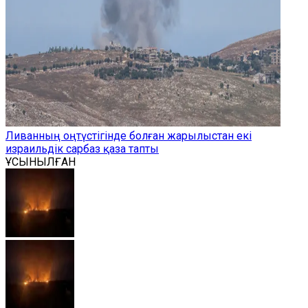
Ливанның оңтүстігінде болған жарылыстан екі
израильдік сарбаз қаза тапты
ҰСЫНЫЛҒАН