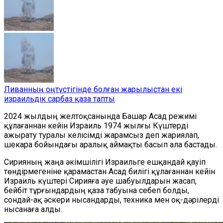
Ливанның оңтүстігінде болған жарылыстан екі
израильдік сарбаз қаза тапты
2024 жылдың желтоқсанында Башар Асад режимі
құлағаннан кейін Израиль 1974 жылғы Күштерді
ажырату туралы келісімді жарамсыз деп жариялап,
шекара бойындағы аралық аймақты басып ала бастады.
Сирияның жаңа әкімшілігі Израильге ешқандай қауіп
төндірмегеніне қарамастан Асад билігі құлағаннан кейін
Израиль күштері Сирияға әуе шабуылдарын жасап,
бейбіт тұрғындардың қаза табуына себеп болды,
сондай-ақ әскери нысандарды, техника мен оқ-дәрілерді
нысанаға алды.