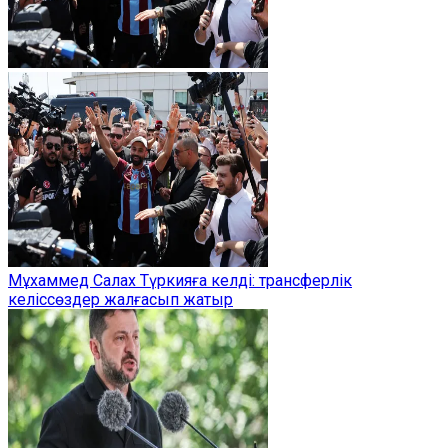
Мұхаммед Салах Түркияға келді: трансферлік
келіссөздер жалғасып жатыр