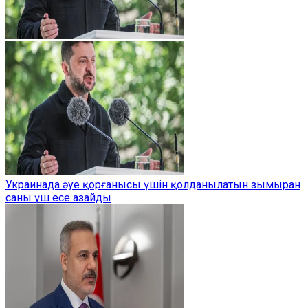
Украинада әуе қорғанысы үшін қолданылатын зымыран
саны үш есе азайды