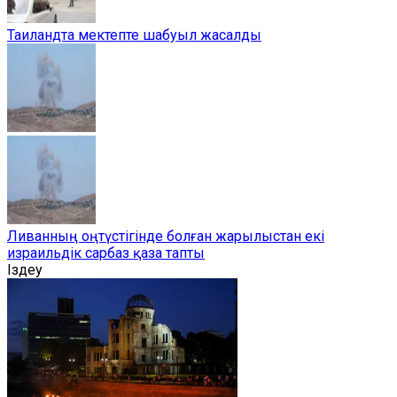
Таиландта мектепте шабуыл жасалды
Ливанның оңтүстігінде болған жарылыстан екі
израильдік сарбаз қаза тапты
Іздеу