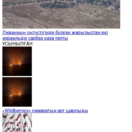
Ливанның оңтүстігінде болған жарылыстан екі
израильдік сарбаз қаза тапты
ҰСЫНЫЛҒАН
«Wildberries» ғимаратын өрт шарпыды