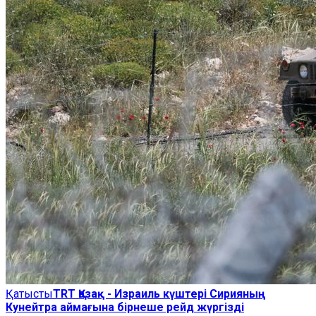
Қатысты
TRT Қазақ - Израиль күштері Сирияның
Кунейтра аймағына бірнеше рейд жүргізді