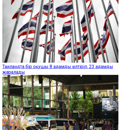
Таиландта бір оқушы 8 адамды өлтіріп, 23 адамды
жаралады