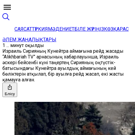
САЯСАТ
ТҮРКИЯ
МӘДЕНИЕТ
БІЛЕ ЖҮРІҢІЗ
КӨЗҚАРАС
ӘЛЕМ ЖАҢАЛЫҚТАРЫ
1 ... минут оқылды
Израиль Сирияның Кунейтра аймағына рейд жасады
“Alikhbariah TV” арнасының хабарлауынша, Израиль
әскері бейсенбі күні таңертең Сирияның оңтүстік-
батысындағы Кунейтра ауылдық аймағының кей
бөліктерін атқылап, бір ауылға рейд жасап, екі жасты
қамауға алған.
Бөлісу