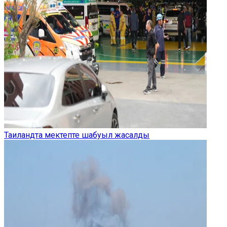
Таиландта мектепте шабуыл жасалды