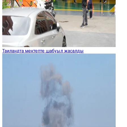
Таиландта мектепте шабуыл жасалды