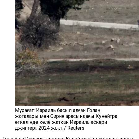
Мұрағат: Израиль басып алған Голан
жоталары мен Сирия арасындағы Кунейтра
өткелінде келе жатқан Израиль әскери
джиптері, 2024 жыл. / Reuters
Телеарна Израиль күштері Кунейтраның солтүстігіндегі