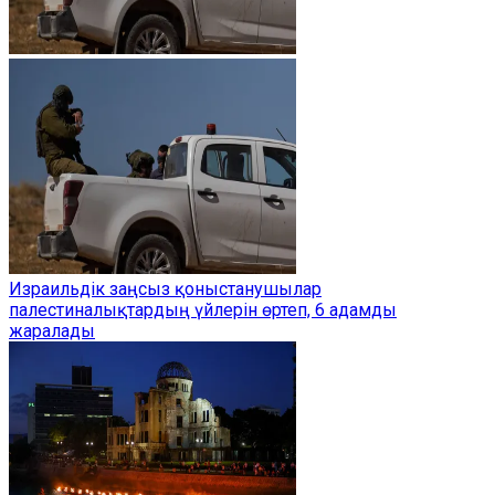
Израильдік заңсыз қоныстанушылар
палестиналықтардың үйлерін өртеп, 6 адамды
жаралады