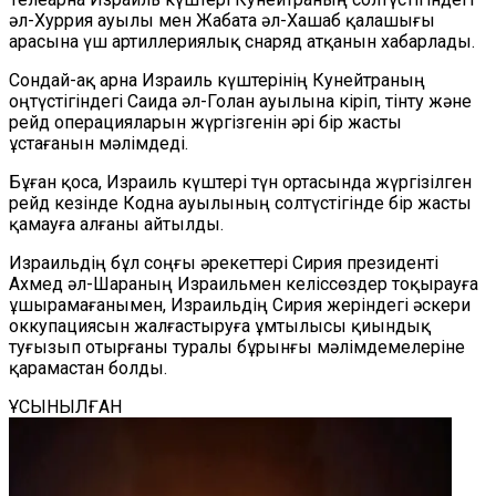
әл-Хуррия ауылы мен Жабата әл-Хашаб қалашығы
арасына үш артиллериялық снаряд атқанын хабарлады.
Сондай-ақ арна Израиль күштерінің Кунейтраның
оңтүстігіндегі Саида әл-Голан ауылына кіріп, тінту және
рейд операцияларын жүргізгенін әрі бір жасты
ұстағанын мәлімдеді.
Бұған қоса, Израиль күштері түн ортасында жүргізілген
рейд кезінде Кодна ауылының солтүстігінде бір жасты
қамауға алғаны айтылды.
Израильдің бұл соңғы әрекеттері Сирия президенті
Ахмед әл-Шараның Израильмен келіссөздер тоқырауға
ұшырамағанымен, Израильдің Сирия жеріндегі әскери
оккупациясын жалғастыруға ұмтылысы қиындық
туғызып отырғаны туралы бұрынғы мәлімдемелеріне
қарамастан болды.
ҰСЫНЫЛҒАН