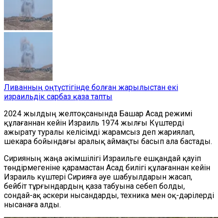
Ливанның оңтүстігінде болған жарылыстан екі
израильдік сарбаз қаза тапты
2024 жылдың желтоқсанында Башар Асад режимі
құлағаннан кейін Израиль 1974 жылғы Күштерді
ажырату туралы келісімді жарамсыз деп жариялап,
шекара бойындағы аралық аймақты басып ала бастады.
Сирияның жаңа әкімшілігі Израильге ешқандай қауіп
төндірмегеніне қарамастан Асад билігі құлағаннан кейін
Израиль күштері Сирияға әуе шабуылдарын жасап,
бейбіт тұрғындардың қаза табуына себеп болды,
сондай-ақ әскери нысандарды, техника мен оқ-дәрілерді
нысанаға алды.