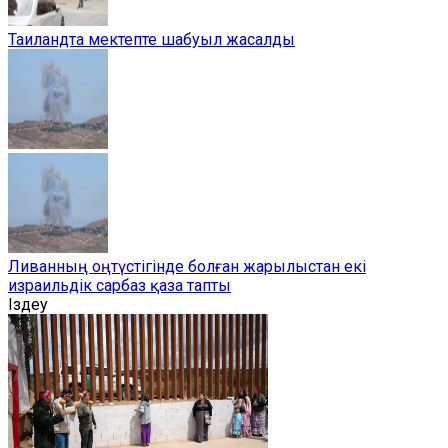
Таиландта мектепте шабуыл жасалды
Ливанның оңтүстігінде болған жарылыстан екі
израильдік сарбаз қаза тапты
Іздеу