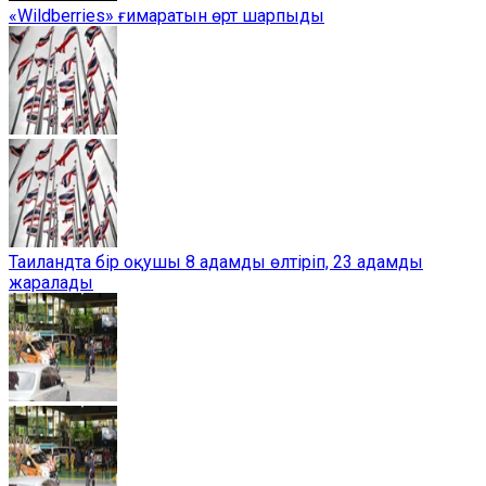
«Wildberries» ғимаратын өрт шарпыды
Таиландта бір оқушы 8 адамды өлтіріп, 23 адамды
жаралады