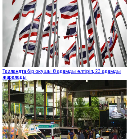
Таиландта бір оқушы 8 адамды өлтіріп, 23 адамды
жаралады