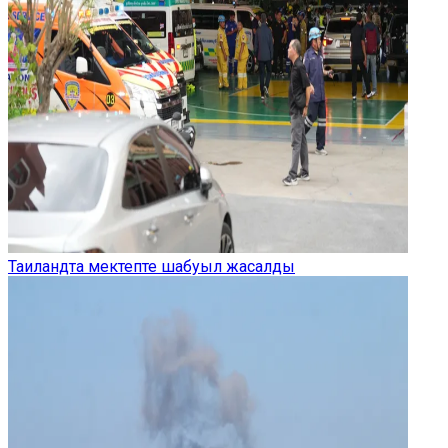
Таиландта мектепте шабуыл жасалды