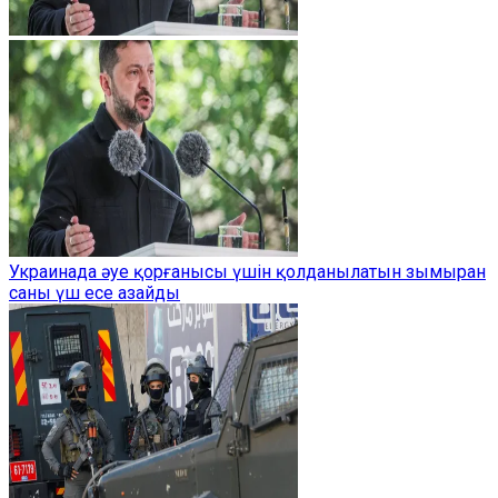
Украинада әуе қорғанысы үшін қолданылатын зымыран
саны үш есе азайды