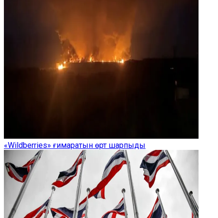
«Wildberries» ғимаратын өрт шарпыды