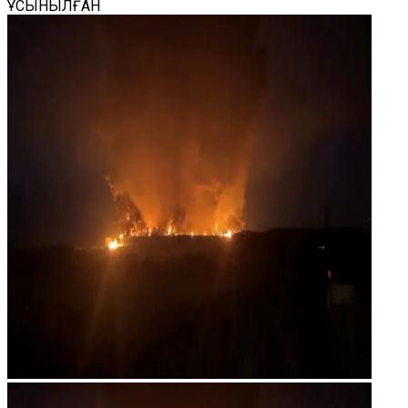
ҰСЫНЫЛҒАН