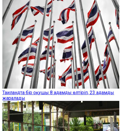
Таиландта бір оқушы 8 адамды өлтіріп, 23 адамды
жаралады