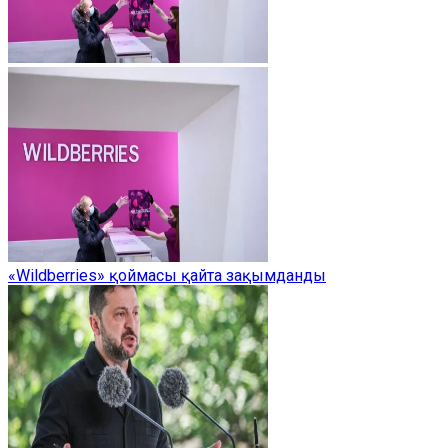
«Wildberries» қоймасы қайта зақымданды