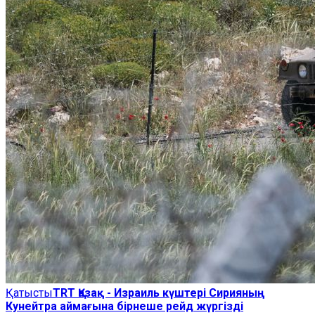
Қатысты
TRT Қазақ - Израиль күштері Сирияның
Кунейтра аймағына бірнеше рейд жүргізді