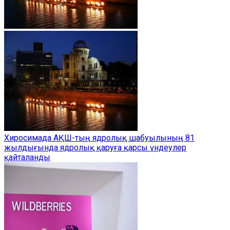
Хиросимада АҚШ-тың ядролық шабуылының 81
жылдығында ядролық қаруға қарсы үндеулер
қайталанды