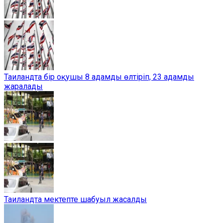
Таиландта бір оқушы 8 адамды өлтіріп, 23 адамды
жаралады
Таиландта мектепте шабуыл жасалды