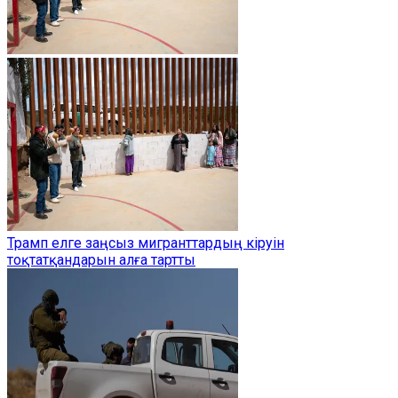
Трамп елге заңсыз мигранттардың кіруін
тоқтатқандарын алға тартты