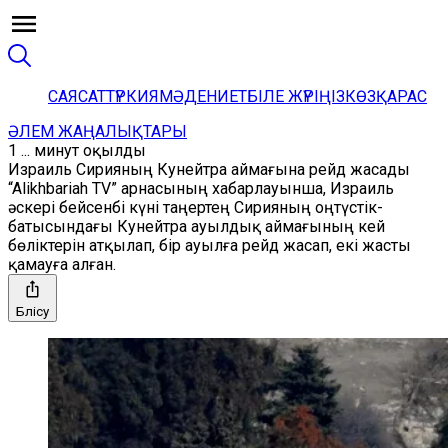
САЯСАТ
ТҮРКИЯ
МӘДЕНИЕТ
БІЛЕ ЖҮРІҢІЗ
КӨЗҚАРАС
ӘЛЕМ ЖАҢАЛЫҚТАРЫ
1 ... минут оқылды
Израиль Сирияның Кунейтра аймағына рейд жасады
“Alikhbariah TV” арнасының хабарлауынша, Израиль
әскері бейсенбі күні таңертең Сирияның оңтүстік-
батысындағы Кунейтра ауылдық аймағының кей
бөліктерін атқылап, бір ауылға рейд жасап, екі жасты
қамауға алған.
Бөлісу