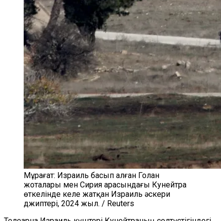
Мұрағат: Израиль басып алған Голан
жоталары мен Сирия арасындағы Кунейтра
өткелінде келе жатқан Израиль әскери
джиптері, 2024 жыл. / Reuters
Телеарна Израиль күштері Кунейтраның солтүстігіндегі