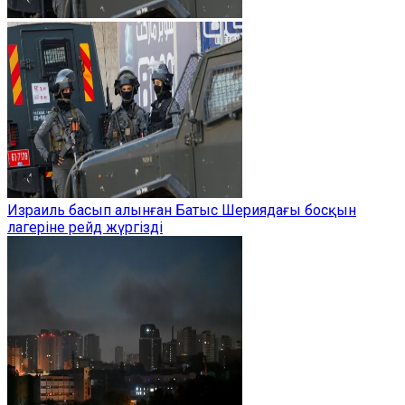
Израиль басып алынған Батыс Шериядағы босқын
лагеріне рейд жүргізді