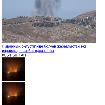
Ливанның оңтүстігінде болған жарылыстан екі
израильдік сарбаз қаза тапты
ҰСЫНЫЛҒАН