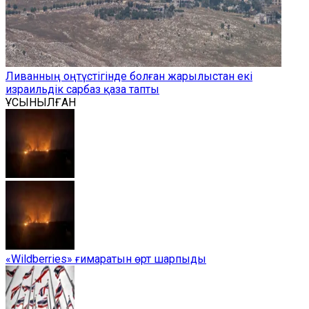
Ливанның оңтүстігінде болған жарылыстан екі
израильдік сарбаз қаза тапты
ҰСЫНЫЛҒАН
«Wildberries» ғимаратын өрт шарпыды