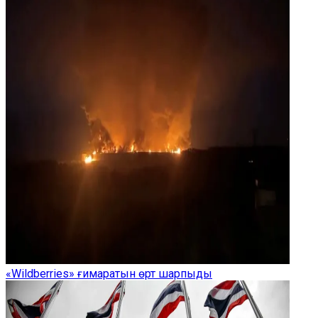
«Wildberries» ғимаратын өрт шарпыды