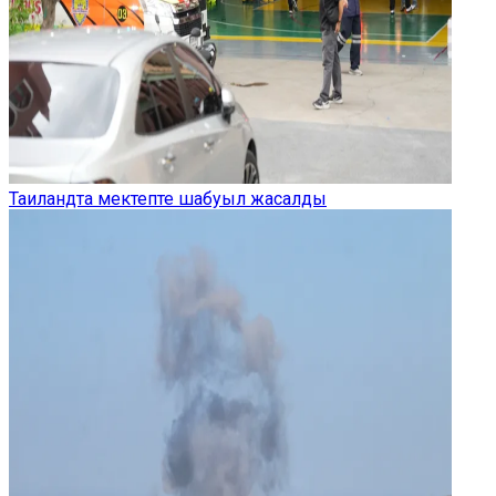
Таиландта мектепте шабуыл жасалды