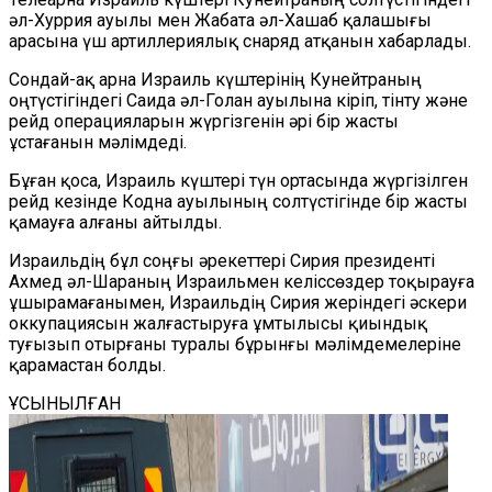
әл-Хуррия ауылы мен Жабата әл-Хашаб қалашығы
арасына үш артиллериялық снаряд атқанын хабарлады.
Сондай-ақ арна Израиль күштерінің Кунейтраның
оңтүстігіндегі Саида әл-Голан ауылына кіріп, тінту және
рейд операцияларын жүргізгенін әрі бір жасты
ұстағанын мәлімдеді.
Бұған қоса, Израиль күштері түн ортасында жүргізілген
рейд кезінде Кодна ауылының солтүстігінде бір жасты
қамауға алғаны айтылды.
Израильдің бұл соңғы әрекеттері Сирия президенті
Ахмед әл-Шараның Израильмен келіссөздер тоқырауға
ұшырамағанымен, Израильдің Сирия жеріндегі әскери
оккупациясын жалғастыруға ұмтылысы қиындық
туғызып отырғаны туралы бұрынғы мәлімдемелеріне
қарамастан болды.
ҰСЫНЫЛҒАН