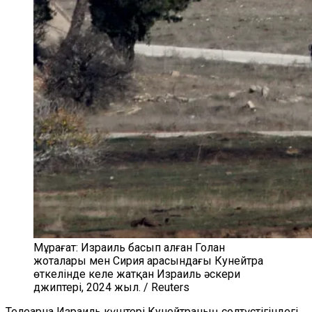
Мұрағат: Израиль басып алған Голан
жоталары мен Сирия арасындағы Кунейтра
өткелінде келе жатқан Израиль әскери
джиптері, 2024 жыл. / Reuters
Телеарна Израиль күштері Кунейтраның солтүстігіндегі