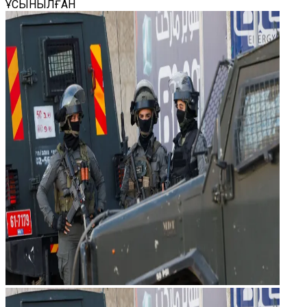
ҰСЫНЫЛҒАН