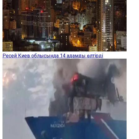
Ресей Киев облысында 14 адамды өлтірді