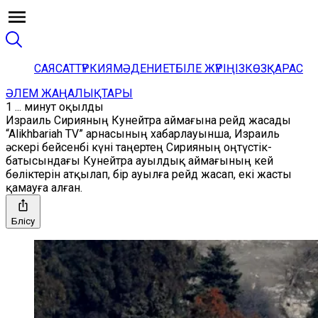
САЯСАТ
ТҮРКИЯ
МӘДЕНИЕТ
БІЛЕ ЖҮРІҢІЗ
КӨЗҚАРАС
ӘЛЕМ ЖАҢАЛЫҚТАРЫ
1 ... минут оқылды
Израиль Сирияның Кунейтра аймағына рейд жасады
“Alikhbariah TV” арнасының хабарлауынша, Израиль
әскері бейсенбі күні таңертең Сирияның оңтүстік-
батысындағы Кунейтра ауылдық аймағының кей
бөліктерін атқылап, бір ауылға рейд жасап, екі жасты
қамауға алған.
Бөлісу