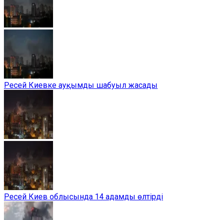
Ресей Киевке ауқымды шабуыл жасады
Ресей Киев облысында 14 адамды өлтірді