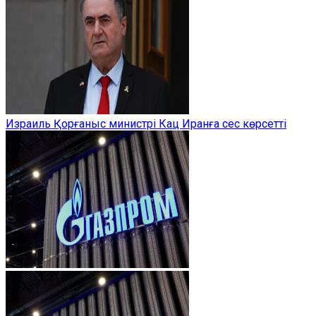
Израиль Қорғаныс министрі Кац Иранға сес көрсетті