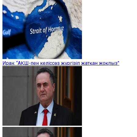
Иран: “АҚШ-пен келіссөз жүргізіп жатқан жоқпыз”