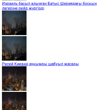
Израиль басып алынған Батыс Шериядағы босқын
лагеріне рейд жүргізді
Ресей Киевке ауқымды шабуыл жасады