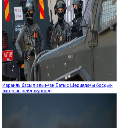
Израиль басып алынған Батыс Шериядағы босқын
лагеріне рейд жүргізді