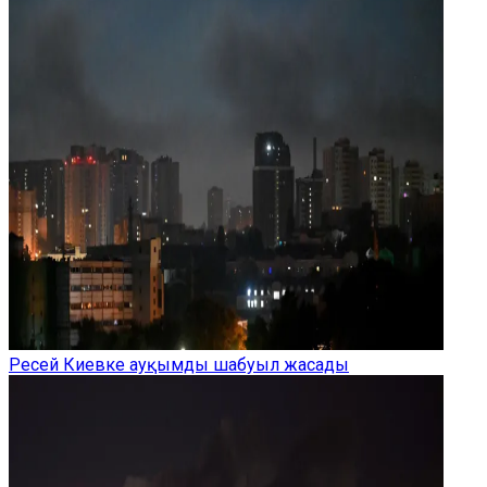
Ресей Киевке ауқымды шабуыл жасады