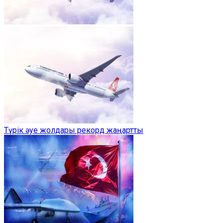
Түрік әуе жолдары рекорд жаңартты