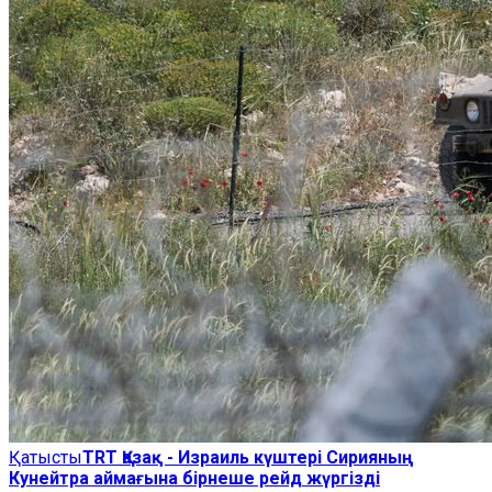
Қатысты
TRT Қазақ - Израиль күштері Сирияның
Кунейтра аймағына бірнеше рейд жүргізді