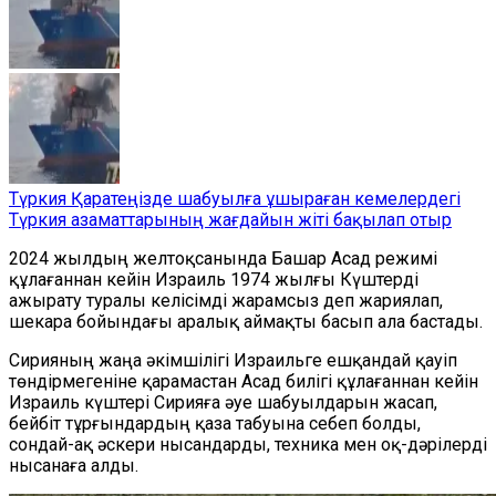
Түркия Қаратеңізде шабуылға ұшыраған кемелердегі
Түркия азаматтарының жағдайын жіті бақылап отыр
2024 жылдың желтоқсанында Башар Асад режимі
құлағаннан кейін Израиль 1974 жылғы Күштерді
ажырату туралы келісімді жарамсыз деп жариялап,
шекара бойындағы аралық аймақты басып ала бастады.
Сирияның жаңа әкімшілігі Израильге ешқандай қауіп
төндірмегеніне қарамастан Асад билігі құлағаннан кейін
Израиль күштері Сирияға әуе шабуылдарын жасап,
бейбіт тұрғындардың қаза табуына себеп болды,
сондай-ақ әскери нысандарды, техника мен оқ-дәрілерді
нысанаға алды.