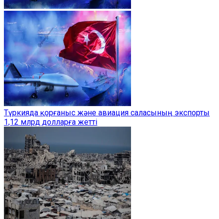
Түркияда қорғаныс және авиация саласының экспорты
1,12 млрд долларға жетті