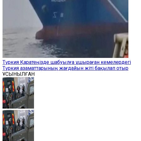
Түркия Қаратеңізде шабуылға ұшыраған кемелердегі
Түркия азаматтарының жағдайын жіті бақылап отыр
ҰСЫНЫЛҒАН