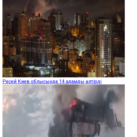
Ресей Киев облысында 14 адамды өлтірді