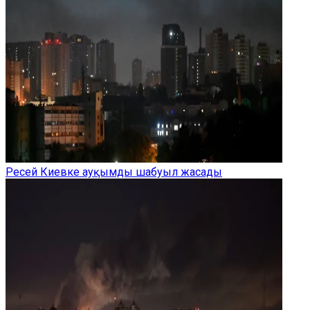
Ресей Киевке ауқымды шабуыл жасады