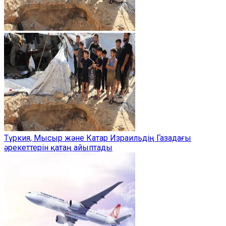
Түркия, Мысыр және Катар Израильдің Газадағы
әрекеттерін қатаң айыптады