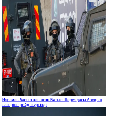
Израиль басып алынған Батыс Шериядағы босқын
лагеріне рейд жүргізді