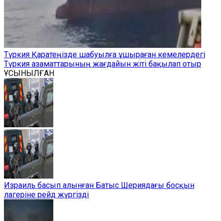
Түркия Қаратеңізде шабуылға ұшыраған кемелердегі
Түркия азаматтарының жағдайын жіті бақылап отыр
ҰСЫНЫЛҒАН
Израиль басып алынған Батыс Шериядағы босқын
лагеріне рейд жүргізді