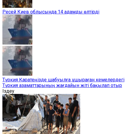
Ресей Киев облысында 14 адамды өлтірді
Түркия Қаратеңізде шабуылға ұшыраған кемелердегі
Түркия азаматтарының жағдайын жіті бақылап отыр
Іздеу