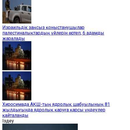
Израильдік заңсыз қоныстанушылар
палестиналықтардың үйлерін өртеп, 6 адамды
жаралады
Хиросимада АҚШ-тың ядролық шабуылының 81
жылдығында ядролық қаруға қарсы үндеулер
қайталанды
Іздеу