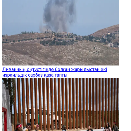
Ливанның оңтүстігінде болған жарылыстан екі
израильдік сарбаз қаза тапты