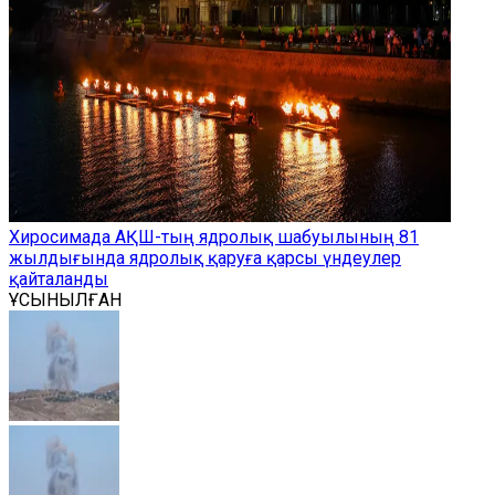
Хиросимада АҚШ-тың ядролық шабуылының 81
жылдығында ядролық қаруға қарсы үндеулер
қайталанды
ҰСЫНЫЛҒАН