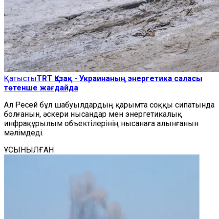
Қатысты
TRT Қазақ - Украинаның энергетика саласы
төтенше жағдайда
Ал Ресей бұл шабуылдардың
қарымта соққы
сипатында
болғанын, әскери нысандар мен энергетикалық
инфрақұрылым объектілерінің нысанаға алынғанын
мәлімдеді.
ҰСЫНЫЛҒАН