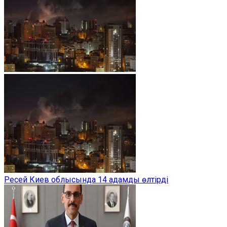
Ресей Киев облысында 14 адамды өлтірді