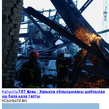
Қатысты
TRT Қазақ - Харьков облысындағы шабуылда
үш бала қаза тапты
ҰСЫНЫЛҒАН