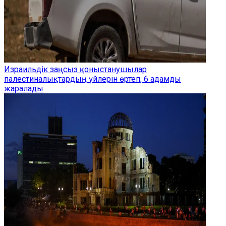
Израильдік заңсыз қоныстанушылар
палестиналықтардың үйлерін өртеп, 6 адамды
жаралады