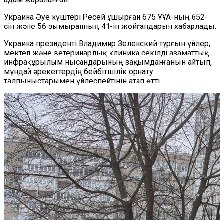
Украина Әуе күштері Ресей ұшырған 675 ҰҰА-ның 652-
сін және 56 зымыранның 41-ін жойғандарын хабарлады.
Украина президенті Владимир Зеленский тұрғын үйлер,
мектеп және ветеринарлық клиника секілді азаматтық
инфрақұрылым нысандарының зақымданғанын айтып,
мұндай әрекеттердің бейбітшілік орнату
талпыныстарымен үйлеспейтінін атап өтті.