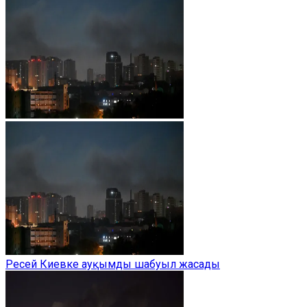
Ресей Киевке ауқымды шабуыл жасады