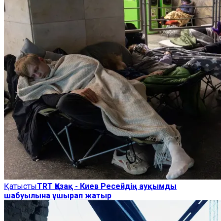
Қатысты
TRT Қазақ - Киев Ресейдің ауқымды
шабуылына ұшырап жатыр