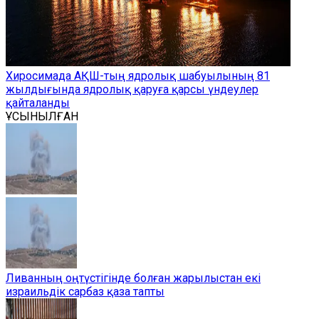
Хиросимада АҚШ-тың ядролық шабуылының 81
жылдығында ядролық қаруға қарсы үндеулер
қайталанды
ҰСЫНЫЛҒАН
Ливанның оңтүстігінде болған жарылыстан екі
израильдік сарбаз қаза тапты