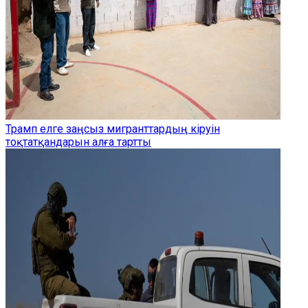
Трамп елге заңсыз мигранттардың кіруін
тоқтатқандарын алға тартты