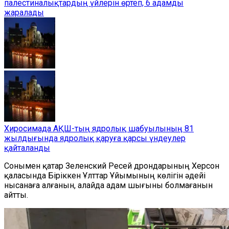
палестиналықтардың үйлерін өртеп, 6 адамды
жаралады
Хиросимада АҚШ-тың ядролық шабуылының 81
жылдығында ядролық қаруға қарсы үндеулер
қайталанды
Сонымен қатар Зеленский Ресей дрондарының Херсон
қаласында Біріккен Ұлттар Ұйымының көлігін әдейі
нысанаға алғанын, алайда адам шығыны болмағанын
айтты.