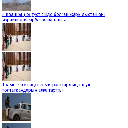
Ливанның оңтүстігінде болған жарылыстан екі
израильдік сарбаз қаза тапты
Трамп елге заңсыз мигранттардың кіруін
тоқтатқандарын алға тартты