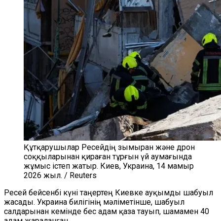
Құтқарушылар Ресейдің зымыран және дрон
соққыларынан қираған тұрғын үй аумағында
жұмыс істеп жатыр. Киев, Украина, 14 мамыр
2026 жыл. / Reuters
Ресей бейсенбі күні таңертең Киевке ауқымды шабуыл
жасады. Украина билігінің мәліметінше, шабуыл
салдарынан кемінде бес адам қаза тауып, шамамен 40
адам жараланған.