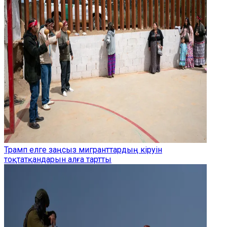
Трамп елге заңсыз мигранттардың кіруін
тоқтатқандарын алға тартты