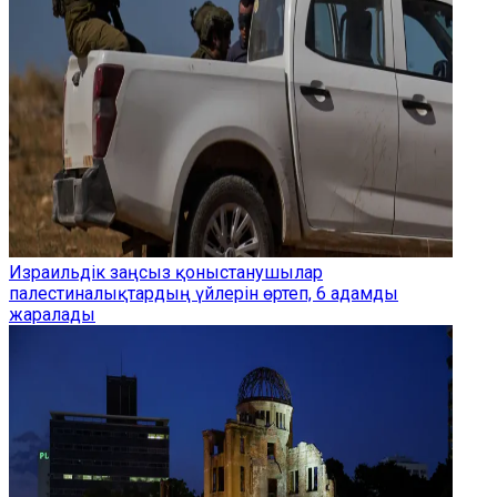
Израильдік заңсыз қоныстанушылар
палестиналықтардың үйлерін өртеп, 6 адамды
жаралады