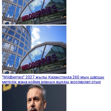
"Wildberries" 2027 жылы Қазақстанда 260 мың шаршы
метрлік жаңа қойма алаңын ашуды жоспарлап отыр