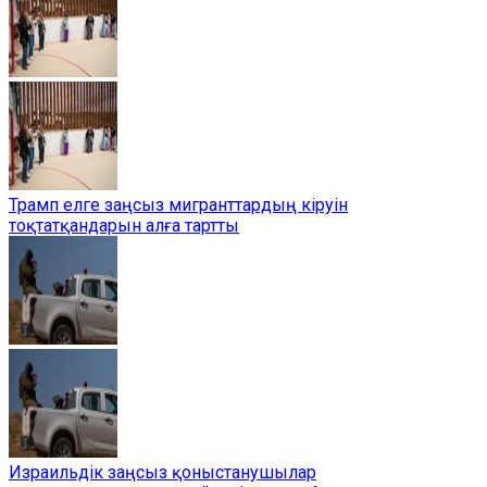
Трамп елге заңсыз мигранттардың кіруін
тоқтатқандарын алға тартты
Израильдік заңсыз қоныстанушылар