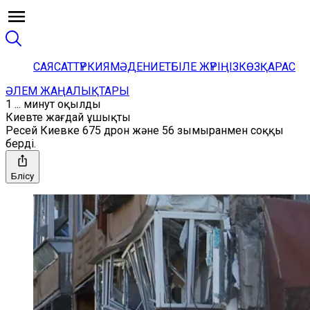
САЯСАТ
ТҮРКИЯ
МӘДЕНИЕТ
БІЛЕ ЖҮРІҢІЗ
КӨЗҚАРАС
ӘЛЕМ ЖАҢАЛЫҚТАРЫ
1 ... минут оқылды
Киевте жағдай ұшықты
Ресей Киевке 675 дрон және 56 зымыранмен соққы
берді.
Бөлісу