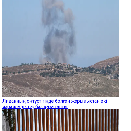
Ливанның оңтүстігінде болған жарылыстан екі
израильдік сарбаз қаза тапты