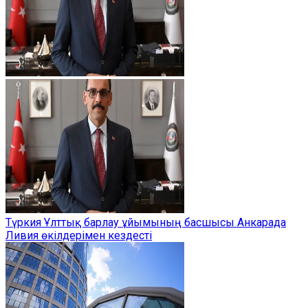
Түркия Ұлттық барлау ұйымының басшысы Анкарада
Ливия өкілдерімен кездесті