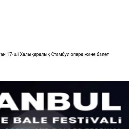
ған 17-ші Халықаралық Стамбул опера және балет