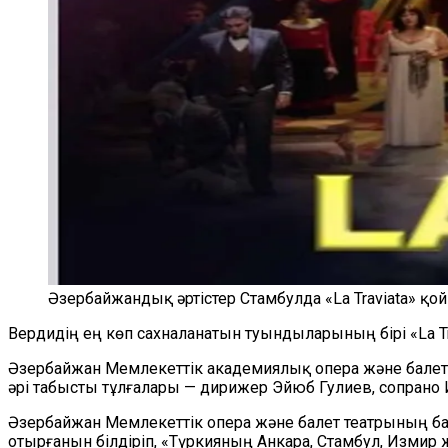
Әзербайжандық әртістер Стамбулда «La Traviata» 
Вердидің ең көп сахналанатын туындыларының бірі «La Tr
Әзербайжан Мемлекеттік академиялық опера және балет
әрі табысты тұлғалары — дирижер Эйюб Гулиев, сопрано
Әзербайжан Мемлекеттік опера және балет театрының ба
отырғанын білдіріп, «Түркияның Анкара, Стамбул, Измир 