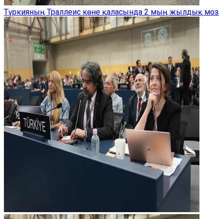
Түркияның Траллеис көне қаласында 2 мың жылдық моз