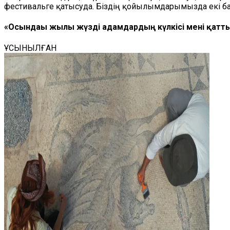
фестивальге қатысуда. Біздің қойылымдарымызда екі бауы
«Осындағы жылы жүзді адамдардың күлкісі мені қатт
ҰСЫНЫЛҒАН