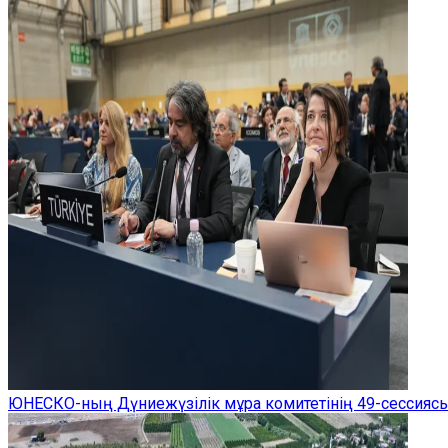
ЮНЕСКО-ның Дүниежүзілік мұра комитетінің 49-сессиясы