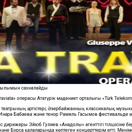
қойылымын сахналайды
aviata» операсы Ататүрік мәдениет орталығы «Türk Teleko
 театрының әртістері, Әзербайжанның классикалық музык
 Инара Бабаева және тенор Рамиль Гасымов фестивальде ө
с дирижеры Эйюб Гулиев «Анадолы» агенттігі тілшісіне б
және Бурса қалаларында көптеген концерттерім өтті. Менім