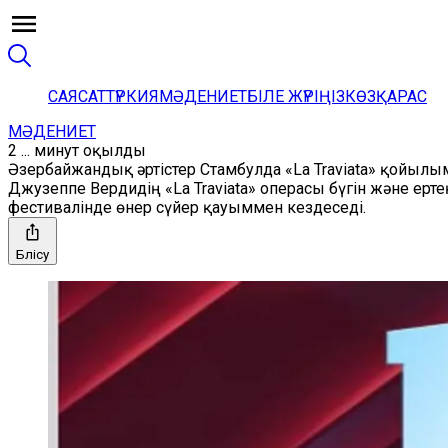
САЯСАТ
ТҮРКИЯ
МӘДЕНИЕТ
БІЛЕ ЖҮРІҢІЗ
КӨЗҚАРАС
МӘДЕНИЕТ
2 ... минут оқылды
Әзербайжандық әртістер Стамбулда «La Traviata» қойыл
Джузеппе Вердидің «La Traviata» операсы бүгін және ер
фестивалінде өнер сүйер қауыммен кездеседі.
Бөлісу