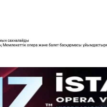
ымын сахналайды
тең Мемлекеттік опера және балет басқармасы ұйымдастыр