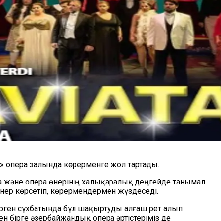
m» опера залында көрерменге жол тартады.
а және опера өнерінің халықаралық деңгейде танымал
нер көрсетіп, көрермендермен жүздеседі.
ерген сұхбатында бұл шақыртуды алғаш рет алып
ен бірге әзербайжандық опера әртістеріміз де