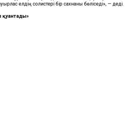
рлас елдің солистері бір сахнаны бөліседі», — деді.
ы қуантады»