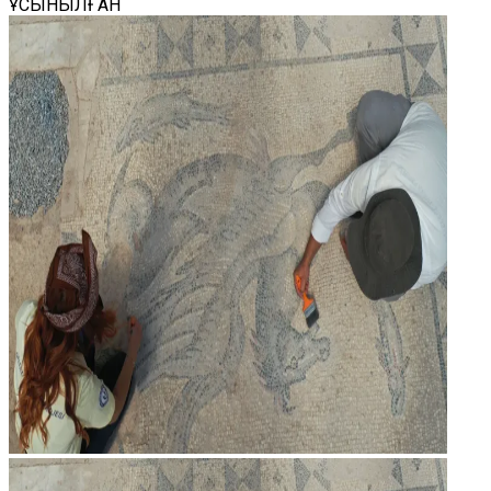
ҰСЫНЫЛҒАН