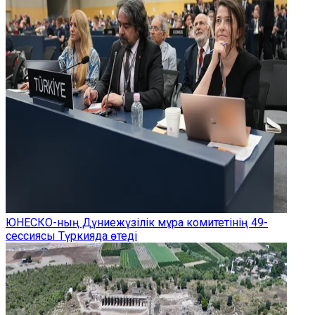
ЮНЕСКО-ның Дүниежүзілік мұра комитетінің 49-
сессиясы Түркияда өтеді