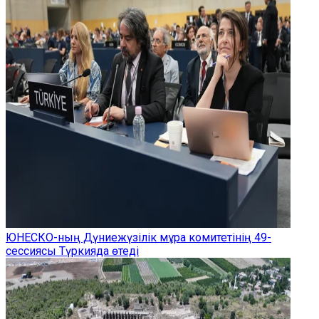
ЮНЕСКО-ның Дүниежүзілік мұра комитетінің 49-
сессиясы Түркияда өтеді