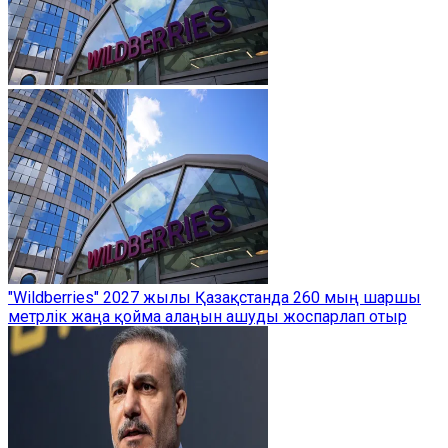
"Wildberries" 2027 жылы Қазақстанда 260 мың шаршы
метрлік жаңа қойма алаңын ашуды жоспарлап отыр