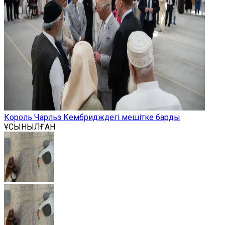
Король Чарльз Кембридждегі мешітке барды
ҰСЫНЫЛҒАН