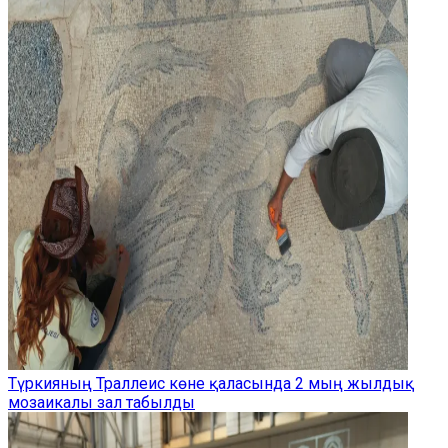
Түркияның Траллеис көне қаласында 2 мың жылдық
мозаикалы зал табылды