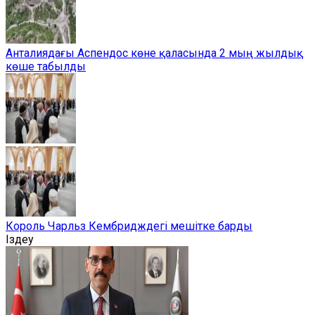
Анталиядағы Аспендос көне қаласында 2 мың жылдық
көше табылды
Король Чарльз Кембридждегі мешітке барды
Іздеу