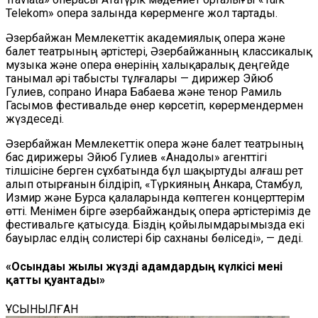
Telekom» опера залында көрерменге жол тартады.
Әзербайжан Мемлекеттік академиялық опера және
балет театрының әртістері, Әзербайжанның классикалық
музыка және опера өнерінің халықаралық деңгейде
танымал әрі табысты тұлғалары — дирижер Эйюб
Гулиев, сопрано Инара Бабаева және тенор Рамиль
Гасымов фестивальде өнер көрсетіп, көрермендермен
жүздеседі.
Әзербайжан Мемлекеттік опера және балет театрының
бас дирижеры Эйюб Гулиев «Анадолы» агенттігі
тілшісіне берген сұхбатында бұл шақыртуды алғаш рет
алып отырғанын білдіріп, «Түркияның Анкара, Стамбул,
Измир және Бурса қалаларында көптеген концерттерім
өтті. Менімен бірге әзербайжандық опера әртістеріміз де
фестивальге қатысуда. Біздің қойылымдарымызда екі
бауырлас елдің солистері бір сахнаны бөліседі», — деді.
«Осындағы жылы жүзді адамдардың күлкісі мені
қатты қуантады»
ҰСЫНЫЛҒАН