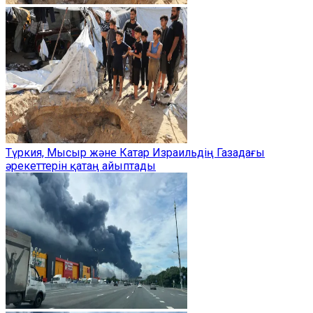
Түркия, Мысыр және Катар Израильдің Газадағы
әрекеттерін қатаң айыптады