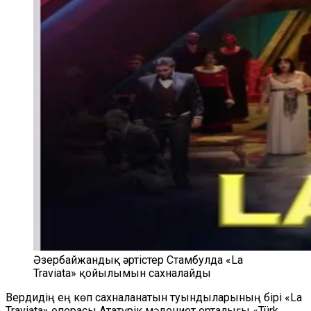
Әзербайжандық әртістер Стамбулда «La
Traviata» қойылымын сахналайды
Вердидің ең көп сахналанатын туындыларының бірі «La
Traviata» операсы Ататүрік мәдениет орталығы «Türk