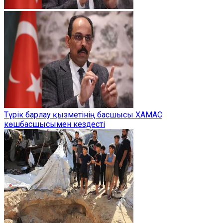
Түрік барлау қызметінің басшысы ХАМАС
көшбасшысымен кездесті