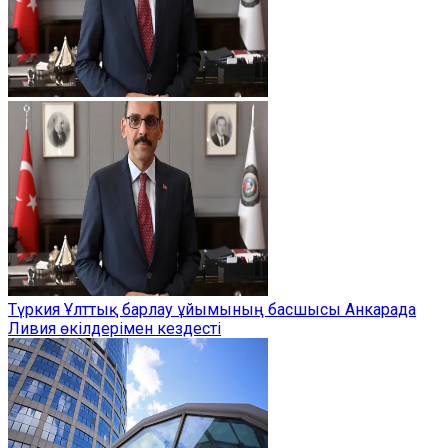
Түркия Ұлттық барлау ұйымының басшысы Анкарада
Ливия өкілдерімен кездесті