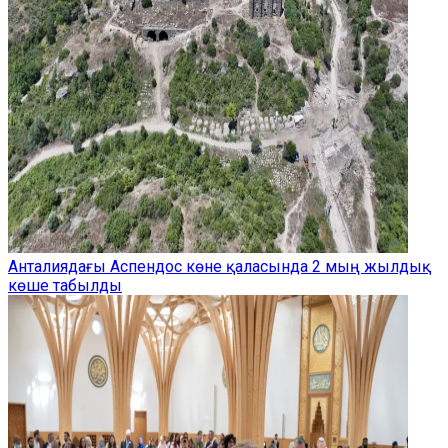
Анталиядағы Аспендос көне қаласында 2 мың жылдық
көше табылды