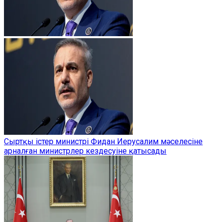
Сыртқы істер министрі Фидан Иерусалим мәселесіне
арналған министрлер кездесуіне қатысады