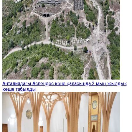
Анталиядағы Аспендос көне қаласында 2 мың жылдық
көше табылды