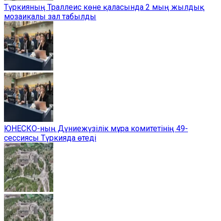
Түркияның Траллеис көне қаласында 2 мың жылдық
мозаикалы зал табылды
ЮНЕСКО-ның Дүниежүзілік мұра комитетінің 49-
сессиясы Түркияда өтеді