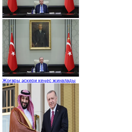
Жоғары әскери кеңес жиналады