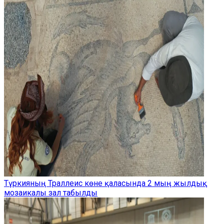
Түркияның Траллеис көне қаласында 2 мың жылдық
мозаикалы зал табылды