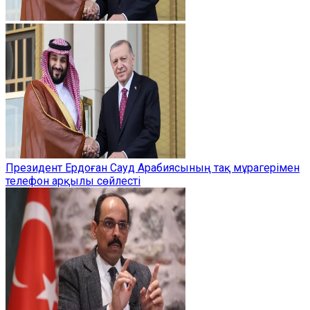
Президент Ердоған Сауд Арабиясының тақ мұрагерімен
телефон арқылы сөйлесті