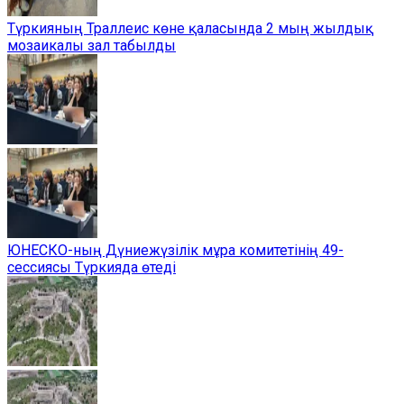
Түркияның Траллеис көне қаласында 2 мың жылдық
мозаикалы зал табылды
ЮНЕСКО-ның Дүниежүзілік мұра комитетінің 49-
сессиясы Түркияда өтеді