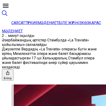
САЯСАТ
ТҮРКИЯ
МӘДЕНИЕТ
БІЛЕ ЖҮРІҢІЗ
КӨЗҚАРАС
МӘДЕНИЕТ
2 ... минут оқылды
Әзербайжандық әртістер Стамбулда «La Traviata»
қойылымын сахналайды
Джузеппе Вердидің «La Traviata» операсы бүгін және
ертең Мемлекеттік опера және балет басқармасы
ұйымдастырған 17-ші Халықаралық Стамбул опера
және балет фестивалінде өнер сүйер қауыммен
кездеседі.
Бөлісу