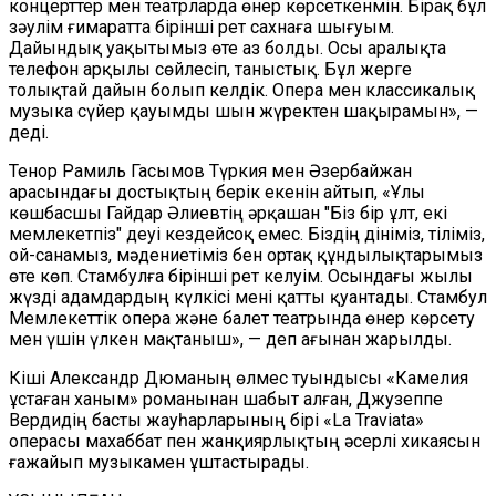
концерттер мен театрларда өнер көрсеткенмін. Бірақ бұл
зәулім ғимаратта бірінші рет сахнаға шығуым.
Дайындық уақытымыз өте аз болды. Осы аралықта
телефон арқылы сөйлесіп, таныстық. Бұл жерге
толықтай дайын болып келдік. Опера мен классикалық
музыка сүйер қауымды шын жүректен шақырамын», —
деді.
Тенор Рамиль Гасымов Түркия мен Әзербайжан
арасындағы достықтың берік екенін айтып, «Ұлы
көшбасшы Гайдар Әлиевтің әрқашан "Біз бір ұлт, екі
мемлекетпіз" деуі кездейсоқ емес. Біздің дініміз, тіліміз,
ой-санамыз, мәдениетіміз бен ортақ құндылықтарымыз
өте көп. Стамбулға бірінші рет келуім. Осындағы жылы
жүзді адамдардың күлкісі мені қатты қуантады. Стамбул
Мемлекеттік опера және балет театрында өнер көрсету
мен үшін үлкен мақтаныш», — деп ағынан жарылды.
Кіші Александр Дюманың өлмес туындысы «Камелия
ұстаған ханым» романынан шабыт алған, Джузеппе
Вердидің басты жауһарларының бірі «La Traviata»
операсы махаббат пен жанқиярлықтың әсерлі хикаясын
ғажайып музыкамен ұштастырады.