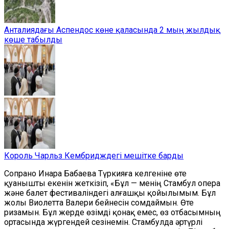
Анталиядағы Аспендос көне қаласында 2 мың жылдық
көше табылды
Король Чарльз Кембридждегі мешітке барды
Сопрано Инара Бабаева Түркияға келгеніне өте
қуанышты екенін жеткізіп, «Бұл — менің Стамбул опера
және балет фестиваліндегі алғашқы қойылымым. Бұл
жолы Виолетта Валери бейнесін сомдаймын. Өте
ризамын. Бұл жерде өзімді қонақ емес, өз отбасымның
ортасында жүргендей сезінемін. Стамбулда әртүрлі