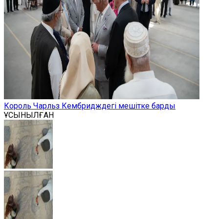
Король Чарльз Кембридждегі мешітке барды
ҰСЫНЫЛҒАН