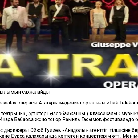
қойылымын сахналайды
aviata» операсы Ататүрік мәдениет орталығы «Türk Teleko
 театрының әртістері, Әзербайжанның классикалық музык
 Инара Бабаева және тенор Рамиль Гасымов фестивальде ө
с дирижеры Эйюб Гулиев «Анадолы» агенттігі тілшісіне б
және Бурса қалаларында көптеген концерттерім өтті. Менім