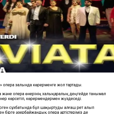
m» опера залында көрерменге жол тартады.
а және опера өнерінің халықаралық деңгейде танымал
нер көрсетіп, көрермендермен жүздеседі.
ерген сұхбатында бұл шақыртуды алғаш рет алып
ен бірге әзербайжандық опера әртістеріміз де