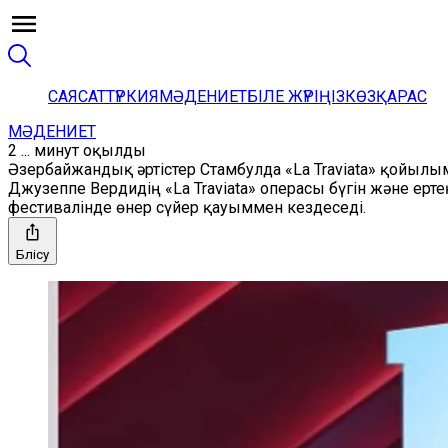
САЯСАТ
ТҮРКИЯ
МӘДЕНИЕТ
БІЛЕ ЖҮРІҢІЗ
КӨЗҚАРАС
МӘДЕНИЕТ
2 ... минут оқылды
Әзербайжандық әртістер Стамбулда «La Traviata» қойыл
Джузеппе Вердидің «La Traviata» операсы бүгін және ер
фестивалінде өнер сүйер қауыммен кездеседі.
Бөлісу