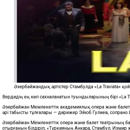
Әзербайжандық әртістер Стамбулда «La Traviata» 
Вердидің ең көп сахналанатын туындыларының бірі «La Tr
Әзербайжан Мемлекеттік академиялық опера және балет
әрі табысты тұлғалары — дирижер Эйюб Гулиев, сопрано
Әзербайжан Мемлекеттік опера және балет театрының ба
отырғанын білдіріп, «Түркияның Анкара, Стамбул, Измир 