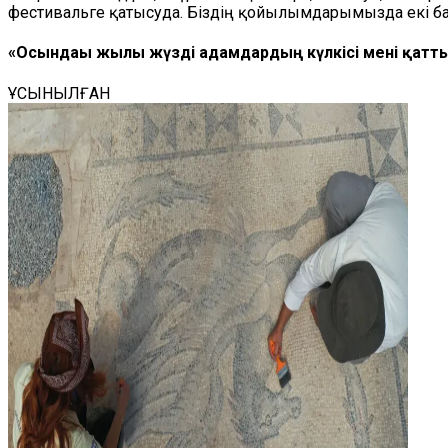
фестивальге қатысуда. Біздің қойылымдарымызда екі бауы
«Осындағы жылы жүзді адамдардың күлкісі мені қатт
ҰСЫНЫЛҒАН