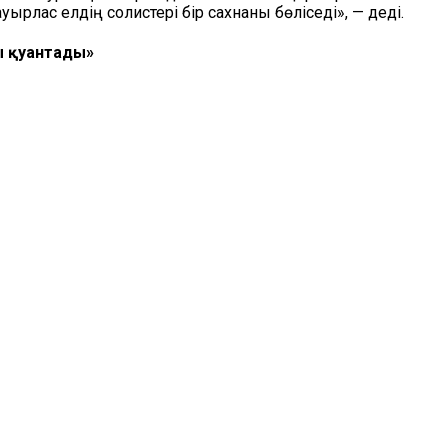
рлас елдің солистері бір сахнаны бөліседі», — деді.
ы қуантады»