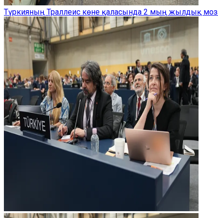
Түркияның Траллеис көне қаласында 2 мың жылдық моз