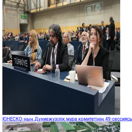
ЮНЕСКО-ның Дүниежүзілік мұра комитетінің 49-сессиясы