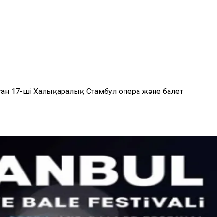
ған 17-ші Халықаралық Стамбул опера және балет