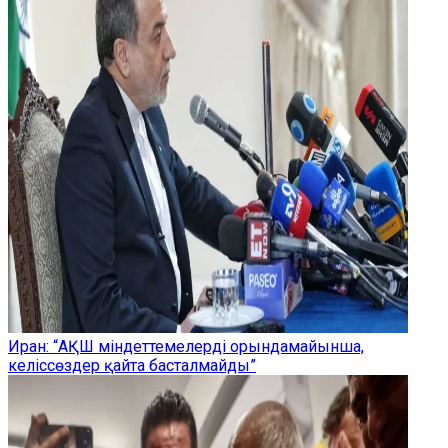
Иран: “АҚШ міндеттемелерді орындамайынша,
келіссөздер қайта басталмайды”