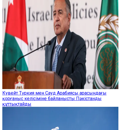
Кувейт Түркия мен Сауд Арабиясы арасындағы
қорғаныс келісіміне байланысты Пәкістанды
құттықтайды