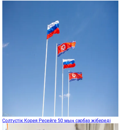
Солтүстік Корея Ресейге 50 мың сарбаз жібереді