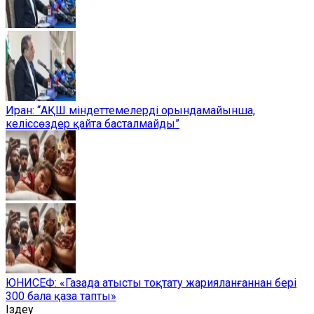
Иран: “АҚШ міндеттемелерді орындамайынша,
келіссөздер қайта басталмайды”
ЮНИСЕФ: «Газада атысты тоқтату жарияланғаннан бері
300 бала қаза тапты»
Іздеу