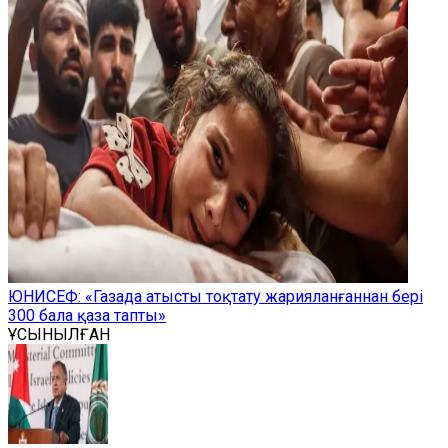
ЮНИСЕФ: «Газада атысты тоқтату жарияланғаннан бері
300 бала қаза тапты»
ҰСЫНЫЛҒАН