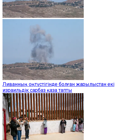
Ливанның оңтүстігінде болған жарылыстан екі
израильдік сарбаз қаза тапты