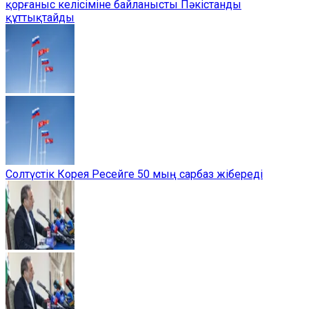
қорғаныс келісіміне байланысты Пәкістанды
құттықтайды
Солтүстік Корея Ресейге 50 мың сарбаз жібереді