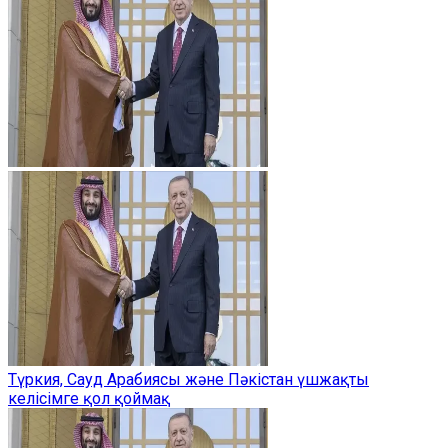
Түркия, Сауд Арабиясы және Пәкістан үшжақты
келісімге қол қоймақ