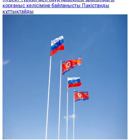
қорғаныс келісіміне байланысты Пәкістанды
құттықтайды