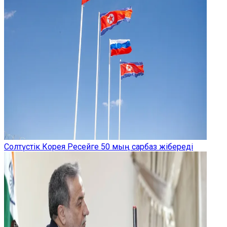
Солтүстік Корея Ресейге 50 мың сарбаз жібереді