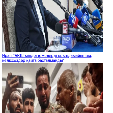
Иран: “АҚШ міндеттемелерді орындамайынша,
келіссөздер қайта басталмайды”