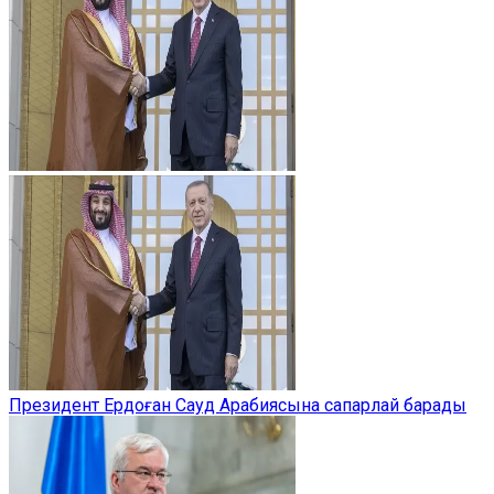
Президент Ердоған Сауд Арабиясына сапарлай барады