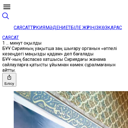
САЯСАТ
ТҮРКИЯ
МӘДЕНИЕТ
БІЛЕ ЖҮРІҢІЗ
КӨЗҚАРАС
САЯСАТ
1 ... минут оқылды
БҰҰ Сирияның уақытша заң шығару органын «өтпелі
кезеңдегі маңызды қадам» деп бағалады
БҰҰ-ның баспасөз хатшысы Сириядағы жанама
сайлауларға қатысты ұйымнан көмек сұралмағанын
айтты.
Бөлісу