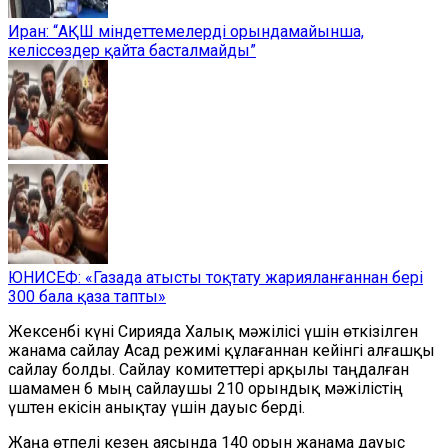
Иран: “АҚШ міндеттемелерді орындамайынша,
келіссөздер қайта басталмайды”
ЮНИСЕФ: «Газада атысты тоқтату жарияланғаннан бері
300 бала қаза тапты»
Жексенбі күні Сирияда Халық мәжілісі
үшін
өткізілген
жанама сайлау Асад режимі құлағаннан
кейінгі
алғашқы
сайлау болды.
С
айлау комитеттері арқылы таңдалған
шамамен 6 мың сайлаушы 210 орындық мәжілістің
үштен екісін анықтау үшін дауыс берді.
Жаңа өтпелі
кезең
аясында 140 орын жанама дауыс