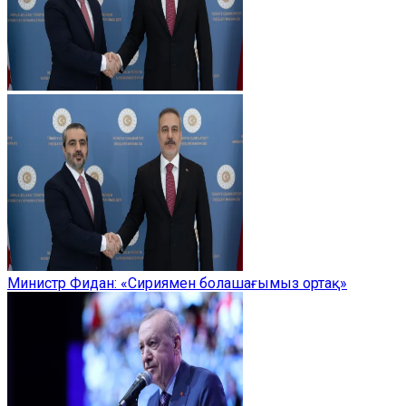
Министр Фидан: «Сириямен болашағымыз ортақ»