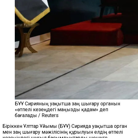
БҰҰ Сирияның уақытша заң шығару органын
«өтпелі кезеңдегі маңызды қадам» деп
бағалады / Reuters
Біріккен Ұлттар Ұйымы (БҰҰ) Сирияда уақытша орган
мен заң шығару мәжілісінің құрылуын елдің өтпелі
кезеңіндегі шұғыл басымдықтарды шешуге