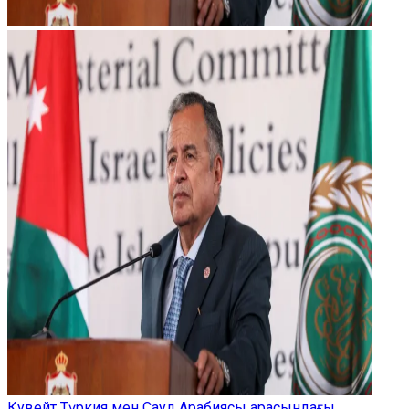
Кувейт Түркия мен Сауд Арабиясы арасындағы