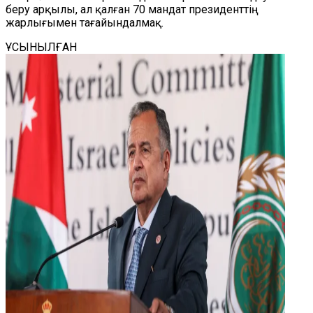
беру арқылы, ал қалған 70 мандат президенттің
жарлығымен тағайындалмақ.
ҰСЫНЫЛҒАН