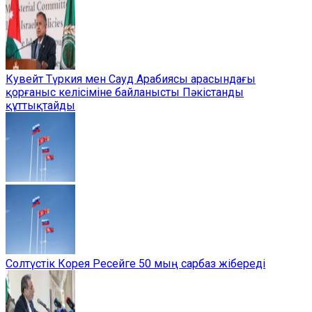
Кувейт Түркия мен Сауд Арабиясы арасындағы
қорғаныс келісіміне байланысты Пәкістанды
құттықтайды
Солтүстік Корея Ресейге 50 мың сарбаз жібереді