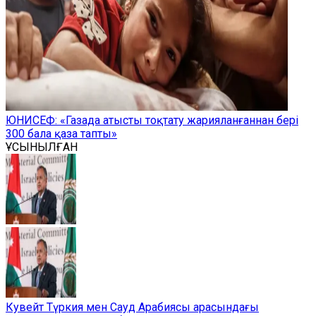
ЮНИСЕФ: «Газада атысты тоқтату жарияланғаннан бері
300 бала қаза тапты»
ҰСЫНЫЛҒАН
Кувейт Түркия мен Сауд Арабиясы арасындағы