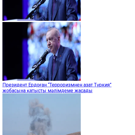
Президент Ердоған “Терроризмнен азат Түркия”
жобасына қатысты мәлімдеме жасады