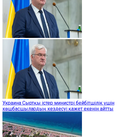
Украина Сыртқы істер министрі бейбітшілік үшін
көшбасшылардың кездесуі қажет екенін айтты