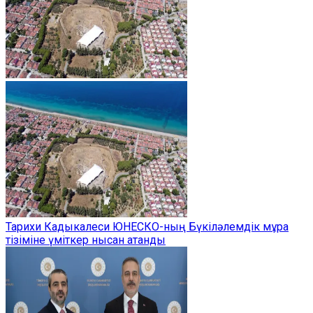
Тарихи Кадыкалеси ЮНЕСКО-ның Бүкіләлемдік мұра
тізіміне үміткер нысан атанды