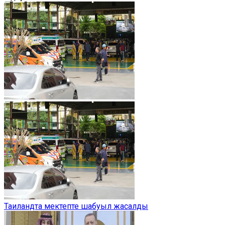
Таиландта мектепте шабуыл жасалды