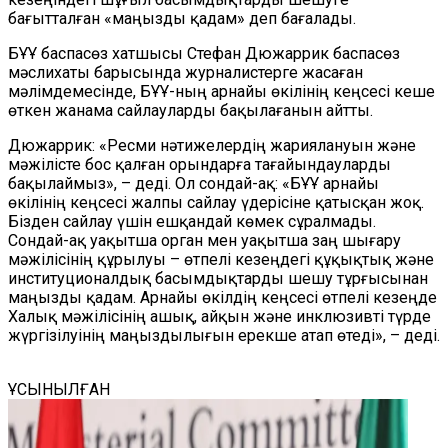
бағытталған «маңызды қадам» деп бағалады.
БҰҰ баспасөз хатшысы Стефан Дюжаррик баспасөз
мәслихаты барысында журналистерге жасаған
мәлімдемесінде, БҰҰ-ның арнайы өкілінің кеңсесі кеше
өткен жанама сайлауларды бақылағанын айтты.
Дюжаррик: «Ресми нәтижелердің жариялануын және
мәжілісте бос қалған орындарға тағайындаул
арды
бақыла
ймыз
», – деді. Ол сондай-ақ:
«БҰҰ
а
рнайы
өкілінің кеңсесі жалпы сайлау
үдерісіне
қатысқан жоқ.
Бізден сайлау
үшін
ешқандай көме
к
сұрал
мады.
Сондай-ақ
уақытша орган мен уақытша заң шығару
мәжілісінің құрылуы – өтпелі кезеңдегі құқықтық және
институционалдық басымдықтарды шешу тұрғысынан
маңызды қадам
. А
рнайы өкілдің кеңсесі өтпелі кезеңде
Халық мәжілісінің ашық, айқын және инклюзивті түрде
жүргізілуінің маңыздылығын ерекше атап өт
еді
», – д
еді.
ҰСЫНЫЛҒАН