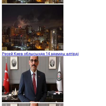
Ресей Киев облысында 14 адамды өлтірді