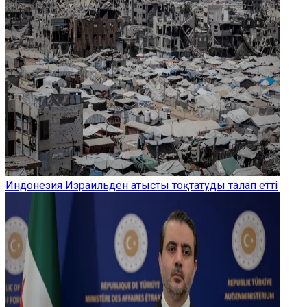
Индонезия Израильден атысты тоқтатуды талап етті