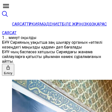
САЯСАТ
ТҮРКИЯ
МӘДЕНИЕТ
БІЛЕ ЖҮРІҢІЗ
КӨЗҚАРАС
САЯСАТ
1 ... минут оқылды
БҰҰ Сирияның уақытша заң шығару органын «өтпелі
кезеңдегі маңызды қадам» деп бағалады
БҰҰ-ның баспасөз хатшысы Сириядағы жанама
сайлауларға қатысты ұйымнан көмек сұралмағанын
айтты.
Бөлісу