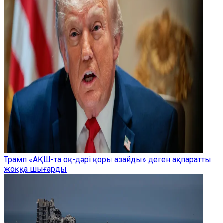
Трамп «АҚШ-та оқ-дәрі қоры азайды» деген ақпаратты
жоққа шығарды