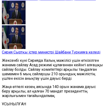
Сирия Сыртқы істер министрі Шайбани Түркияға келеді
Жексенбі күні Сирияда Халық мәжілісі
үшін
өткізілген
жанама сайлау Асад режимі құлағаннан
кейінгі
алғашқы
сайлау болды.
С
айлау комитеттері арқылы таңдалған
шамамен 6 мың сайлаушы 210 орындық мәжілістің
үштен екісін анықтау үшін дауыс берді.
Жаңа өтпелі
кезең
аясында 140 орын жанама дауыс
беру арқылы, ал қалған 70 мандат президенттің
жарлығымен тағайындалмақ.
ҰСЫНЫЛҒАН