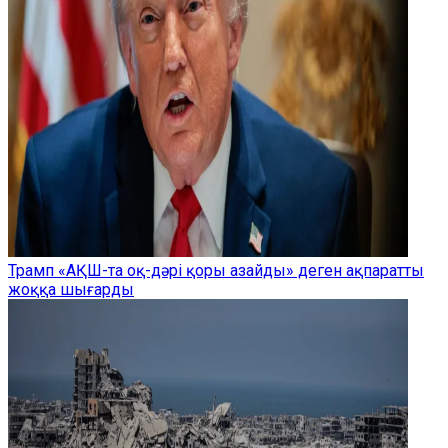
Трамп «АҚШ-та оқ-дәрі қоры азайды» деген ақпаратты
жоққа шығарды