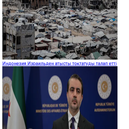
Индонезия Израильден атысты тоқтатуды талап етті