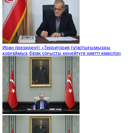
Иран президенті: «Территория тұтастығымызды
қорғаймыз, бірақ соғысты кеңейтуге ниетті емеспіз»