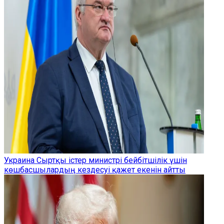
Украина Сыртқы істер министрі бейбітшілік үшін
көшбасшылардың кездесуі қажет екенін айтты