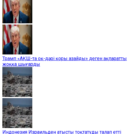
Трамп «АҚШ-та оқ-дәрі қоры азайды» деген ақпаратты
жоққа шығарды
Индонезия Израильден атысты тоқтатуды талап етті