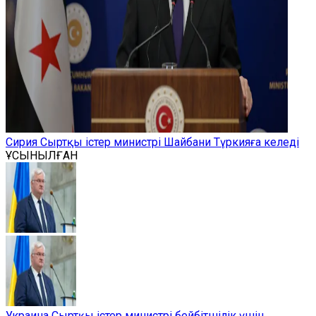
Сирия Сыртқы істер министрі Шайбани Түркияға келеді
ҰСЫНЫЛҒАН
Украина Сыртқы істер министрі бейбітшілік үшін