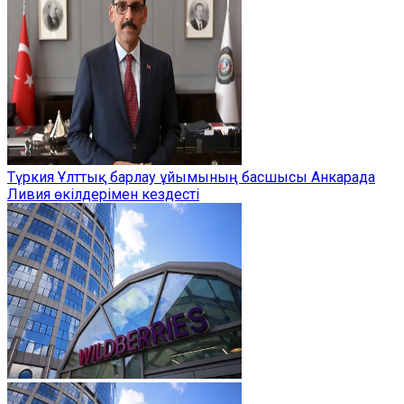
Түркия Ұлттық барлау ұйымының басшысы Анкарада
Ливия өкілдерімен кездесті