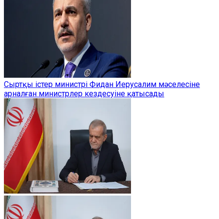
Сыртқы істер министрі Фидан Иерусалим мәселесіне
арналған министрлер кездесуіне қатысады