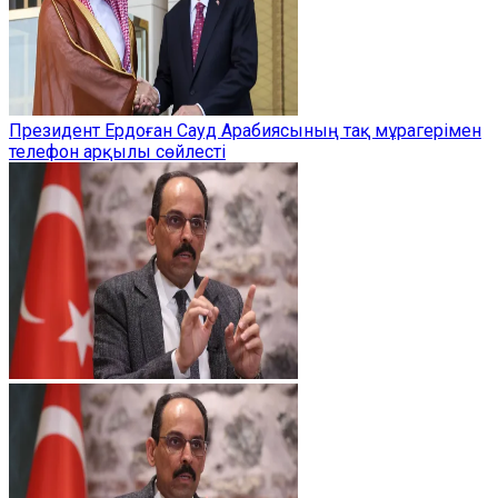
Президент Ердоған Сауд Арабиясының тақ мұрагерімен
телефон арқылы сөйлесті