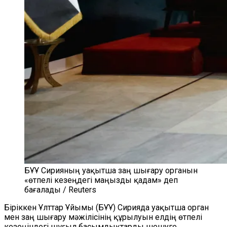
БҰҰ Сирияның уақытша заң шығару органын
«өтпелі кезеңдегі маңызды қадам» деп
бағалады / Reuters
Біріккен Ұлттар Ұйымы (БҰҰ) Сирияда уақытша орган
мен заң шығару мәжілісінің құрылуын елдің өтпелі
кезеңіндегі шұғыл басымдықтарды шешуге