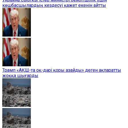
көшбасшылардың кездесуі қажет екенін айтты
Трамп «АҚШ-та оқ-дәрі қоры азайды» деген ақпаратты
жоққа шығарды