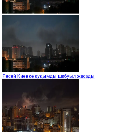
Ресей Киевке ауқымды шабуыл жасады