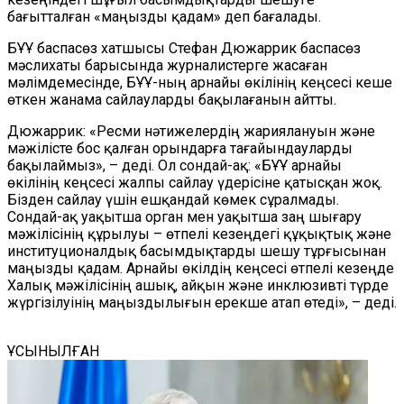
бағытталған «маңызды қадам» деп бағалады.
БҰҰ баспасөз хатшысы Стефан Дюжаррик баспасөз
мәслихаты барысында журналистерге жасаған
мәлімдемесінде, БҰҰ-ның арнайы өкілінің кеңсесі кеше
өткен жанама сайлауларды бақылағанын айтты.
Дюжаррик: «Ресми нәтижелердің жариялануын және
мәжілісте бос қалған орындарға тағайындаул
арды
бақыла
ймыз
», – деді. Ол сондай-ақ:
«БҰҰ
а
рнайы
өкілінің кеңсесі жалпы сайлау
үдерісіне
қатысқан жоқ.
Бізден сайлау
үшін
ешқандай көме
к
сұрал
мады.
Сондай-ақ
уақытша орган мен уақытша заң шығару
мәжілісінің құрылуы – өтпелі кезеңдегі құқықтық және
институционалдық басымдықтарды шешу тұрғысынан
маңызды қадам
. А
рнайы өкілдің кеңсесі өтпелі кезеңде
Халық мәжілісінің ашық, айқын және инклюзивті түрде
жүргізілуінің маңыздылығын ерекше атап өт
еді
», – д
еді.
ҰСЫНЫЛҒАН