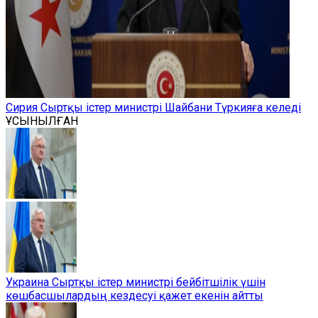
Сирия Сыртқы істер министрі Шайбани Түркияға келеді
ҰСЫНЫЛҒАН
Украина Сыртқы істер министрі бейбітшілік үшін
көшбасшылардың кездесуі қажет екенін айтты