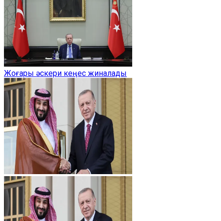
Жоғары әскери кеңес жиналады