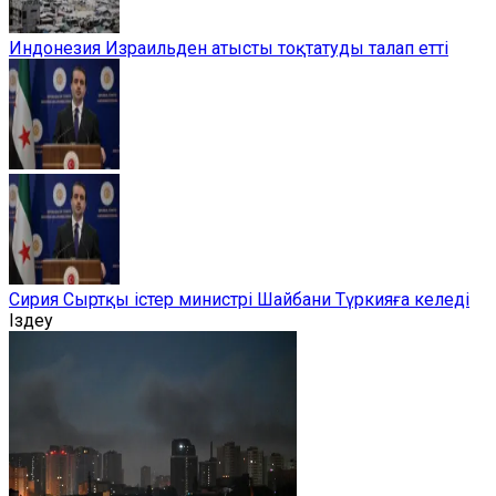
Индонезия Израильден атысты тоқтатуды талап етті
Сирия Сыртқы істер министрі Шайбани Түркияға келеді
Іздеу