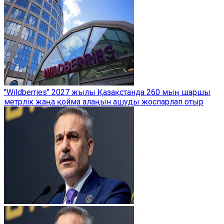
"Wildberries" 2027 жылы Қазақстанда 260 мың шаршы
метрлік жаңа қойма алаңын ашуды жоспарлап отыр