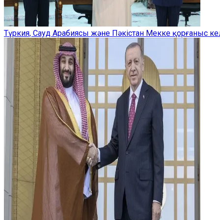
Түркия, Сауд Арабиясы және Пәкістан Мекке қорғаныс ке