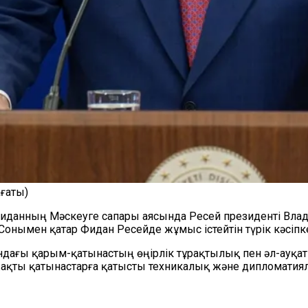
ағаты)
данның Мәскеуге сапары аясында Ресей президенті Владим
онымен қатар Фидан Ресейде жұмыс істейтін түрік кәсіпк
дағы қарым-қатынастың өңірлік тұрақтылық пен әл-ауқат
екіжақты қатынастарға қатысты техникалық және дипломат