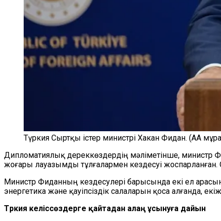
Түркия Сыртқы істер министрі Хакан Фидан. (AA мұр
Дипломатиялық дереккөздердің мәліметінше, министр Фи
жоғары лауазымды тұлғалармен кездесуі жоспарланған. С
Министр Фиданның кездесулері барысында екі ел арасын
энергетика және қауіпсіздік салаларын қоса алғанда, 
Түркия келіссөздерге қайтадан алаң ұсынуға дайын