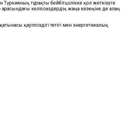
н Түркияның тұрақты бейбітшілікке қол жеткізуге
р арасындағы келіссөздердің жаңа кезеңіне де алаң
атынасы қауіпсіздігі тетігі мен энергетикалық