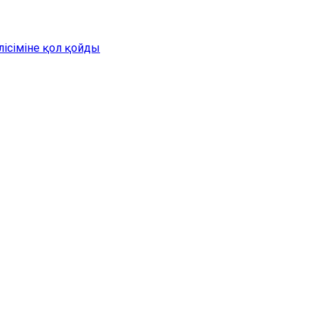
лісіміне қол қойды