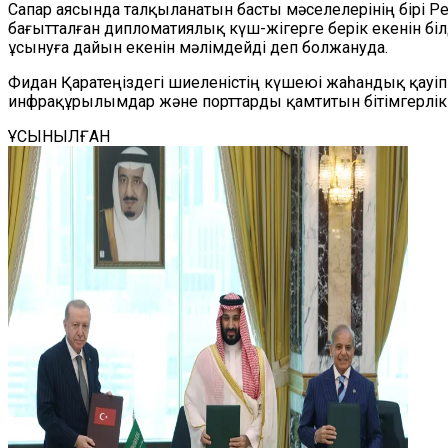
Сапар аясында талқыланатын басты мәселелерінің бірі Р
бағытталған дипломатиялық күш-жігерге берік екенін бі
ұсынуға дайын екенін мәлімдейді деп болжануда.
Фидан Қаратеңіздегі шиеленістің күшеюі жаһандық қауіп 
инфрақұрылымдар және порттарды қамтитын бітімгерлік ұс
ҰСЫНЫЛҒАН