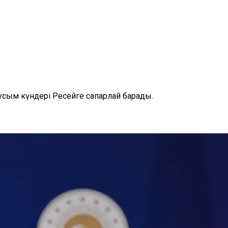
сым күндері Ресейге сапарлай барады.