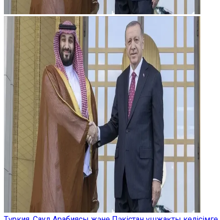
Түркия, Сауд Арабиясы және Пәкістан үшжақты келісімге