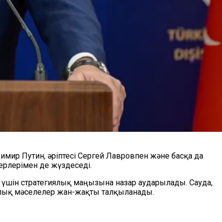
ир Путин, әріптесі Сергей Лавровпен және басқа да
ерлерімен де жүздеседі.
 үшін стратегиялық маңызына назар аударылады. Сауда,
иялық мәселелер жан-жақты талқыланады.