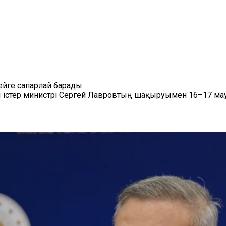
ейге сапарлай барады
ы істер министрі Сергей Лавровтың шақыруымен 16–17 мау