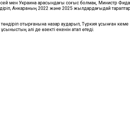
есей мен Украина арасындағы соғыс болмақ. Министр Фида
лдіріп, Анкараның 2022 және 2025 жылдардағыдай тарапта
төндіріп отырғанына назар аударып, Түркия ұсынған кеме қ
ыныстың әлі де өзекті екенін атап өтеді.