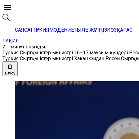
САЯСАТ
ТҮРКИЯ
МӘДЕНИЕТ
БІЛЕ ЖҮРІҢІЗ
КӨЗҚАРАС
ТҮРКИЯ
2 ... минут оқылды
Түркия Сыртқы істер министрі 16–17 маусым күндері Рес
Түркия Сыртқы істер министрі Хакан Фидан Ресей Сыртқ
Бөлісу