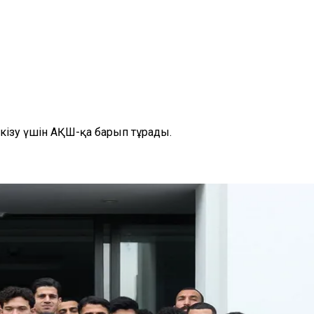
кізу үшін АҚШ-қа барып тұрады.