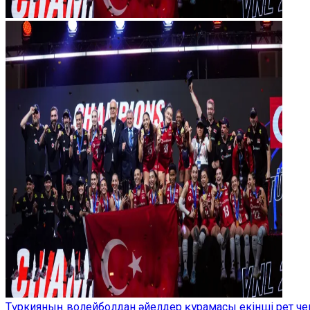
Түркияның волейболдан әйелдер құрамасы екінші рет ч