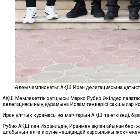
Әлем чемпионаты: АҚШ Иран делегациясына қатысты 
АҚШ Мемлекеттік хатшысы Марко Рубио Өкілдер палатас
делегациясының құрамына Ислам төңкерісі сақшылар корп
Иран ұлттық құрамасы өз матчтарын АҚШ-та өткізеді, бі
Рубио АҚШ пен Израильдің Иранмен ақпан айынан бері
штабының елге кіруіне «ешқандай қарсылығы жоқ» екені