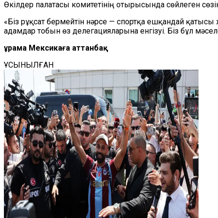
Өкілдер палатасы комитетінің отырысында сөйлеген сөзі
«Біз рұқсат бермейтін нәрсе — спортқа ешқандай қатысы
адамдар тобын өз делегацияларына енгізуі. Біз бұл мәсел
Құрама Мексикаға аттанбақ
ҰСЫНЫЛҒАН