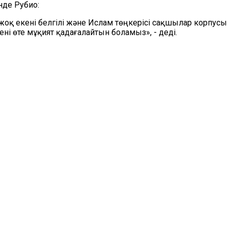
нде Рубио:
 жоқ екені белгілі және Ислам төңкерісі сақшылар корпу
ені өте мұқият қадағалайтын боламыз», - деді.