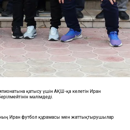
пионатына қатысу үшін АҚШ-қа келетін Иран
рілмейтінін мәлімдеді.
онның Иран футбол құрамасы мен жаттықтырушылар