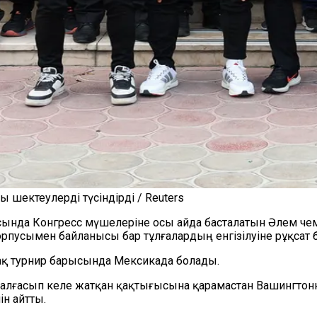
шектеулерді түсіндірді / Reuters
ында Конгресс мүшелеріне осы айда басталатын Әлем чем
усымен байланысы бар тұлғалардың енгізілуіне рұқсат бе
рақ турнир барысында Мексикада болады.
 жалғасып келе жатқан қақтығысына қарамастан Вашингт
н айтты.