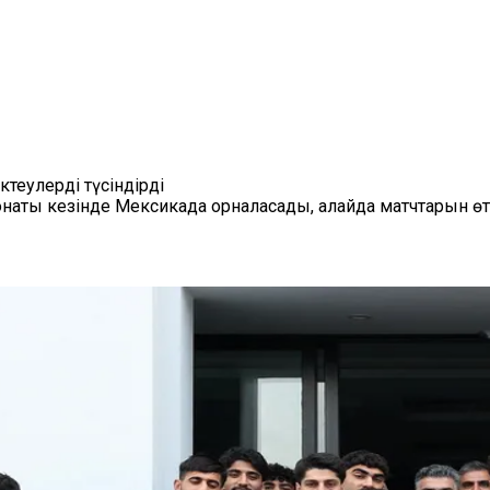
еулерді түсіндірді
наты кезінде Мексикада орналасады, алайда матчтарын өт