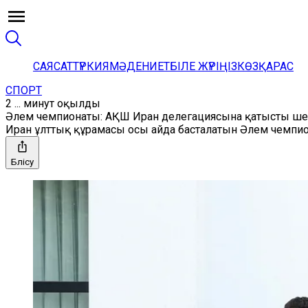
САЯСАТ
ТҮРКИЯ
МӘДЕНИЕТ
БІЛЕ ЖҮРІҢІЗ
КӨЗҚАРАС
СПОРТ
2 ... минут оқылды
Әлем чемпионаты: АҚШ Иран делегациясына қатысты шект
Иран ұлттық құрамасы осы айда басталатын Әлем чемпио
Бөлісу