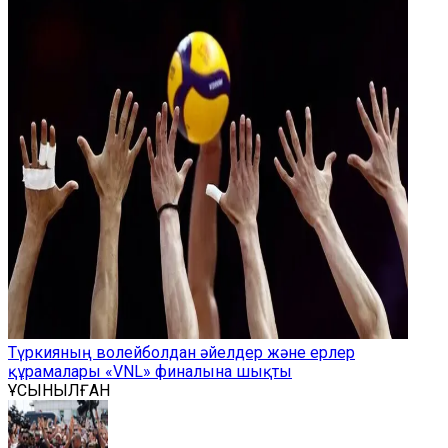
Түркияның волейболдан әйелдер және ерлер
құрамалары «VNL» финалына шықты
ҰСЫНЫЛҒАН