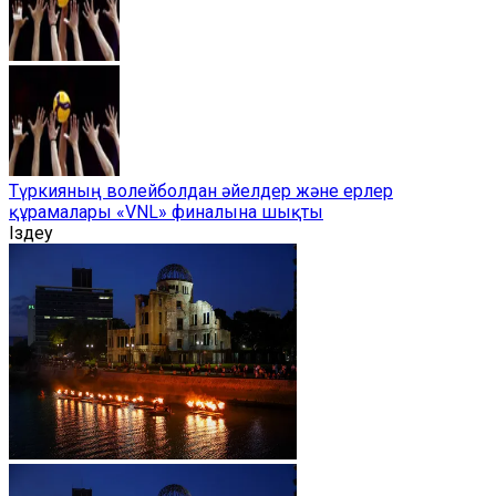
Түркияның волейболдан әйелдер және ерлер
құрамалары «VNL» финалына шықты
Іздеу