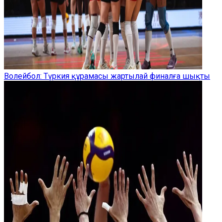
Волейбол: Түркия құрамасы жартылай финалға шықты