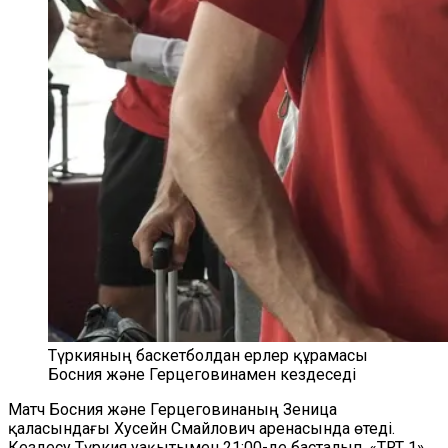
Түркияның баскетболдан ерлер құрамасы
Босния және Герцеговинамен кездеседі
Матч Босния және Герцеговинаның Зеница
қаласындағы Хусейн Смайлович аренасында өтеді.
Кездесу Түркия уақытымен 21:00-де басталып, «TRT 1»