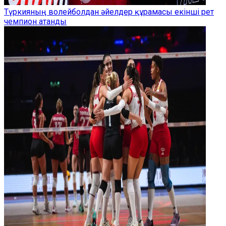
Түркияның волейболдан әйелдер құрамасы екінші рет
чемпион атанды