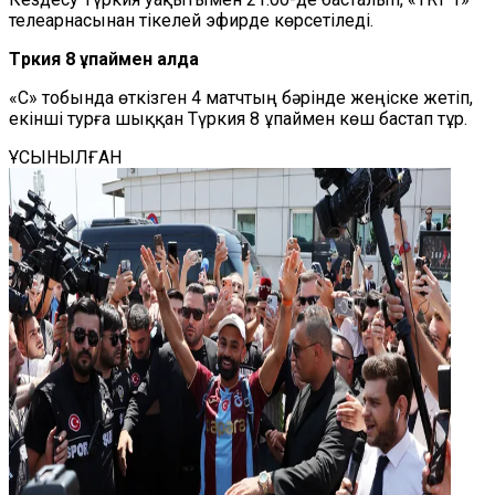
телеарнасынан тікелей эфирде көрсетіледі.
Түркия 8 ұпаймен алда
«С» тобында өткізген 4 матчтың бәрінде жеңіске жетіп,
екінші турға шыққан Түркия 8 ұпаймен көш бастап тұр.
ҰСЫНЫЛҒАН