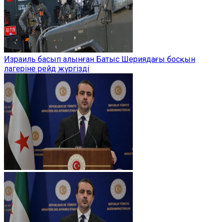
Израиль басып алынған Батыс Шериядағы босқын
лагеріне рейд жүргізді