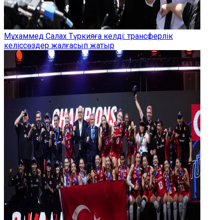
Мұхаммед Салах Түркияға келді: трансферлік
келіссөздер жалғасып жатыр