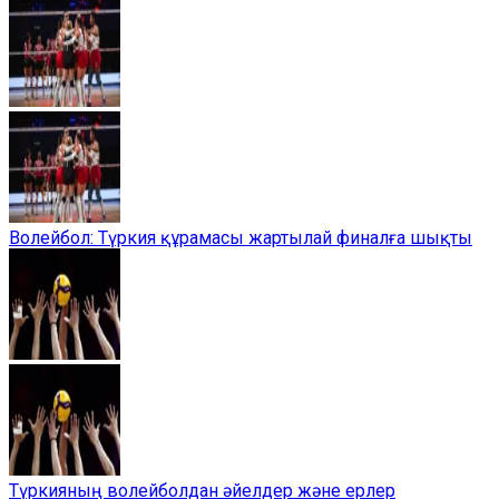
Волейбол: Түркия құрамасы жартылай финалға шықты
Түркияның волейболдан әйелдер және ерлер