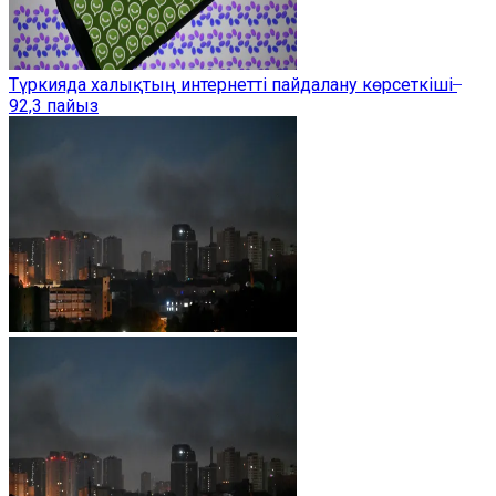
Түркияда халықтың интернетті пайдалану көрсеткіші ̶
92,3 пайыз