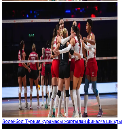
Волейбол: Түркия құрамасы жартылай финалға шықты