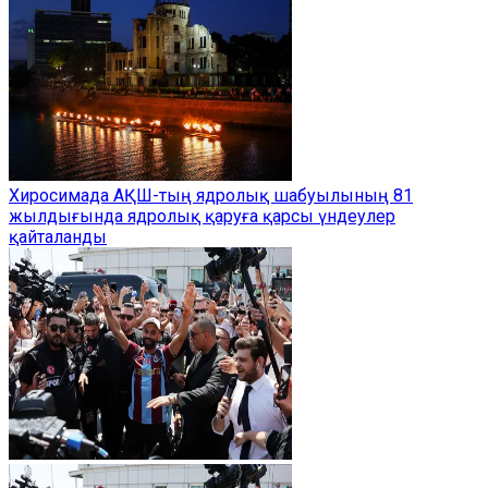
Хиросимада АҚШ-тың ядролық шабуылының 81
жылдығында ядролық қаруға қарсы үндеулер
қайталанды