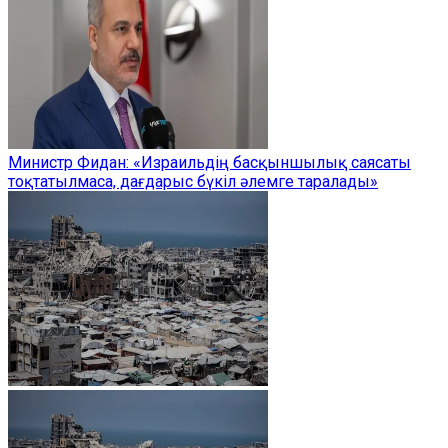
Министр Фидан: «Израильдің басқыншылық саясаты
тоқтатылмаса, дағдарыс бүкіл әлемге таралады»