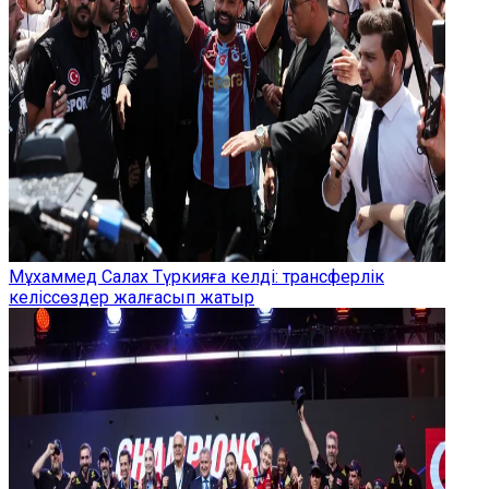
Мұхаммед Салах Түркияға келді: трансферлік
келіссөздер жалғасып жатыр