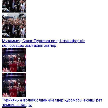
Мұхаммед Салах Түркияға келді: трансферлік
келіссөздер жалғасып жатыр
Түркияның волейболдан әйелдер құрамасы екінші рет
чемпион атанды