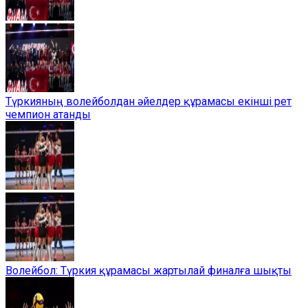
Түркияның волейболдан әйелдер құрамасы екінші рет
чемпион атанды
Волейбол: Түркия құрамасы жартылай финалға шықты