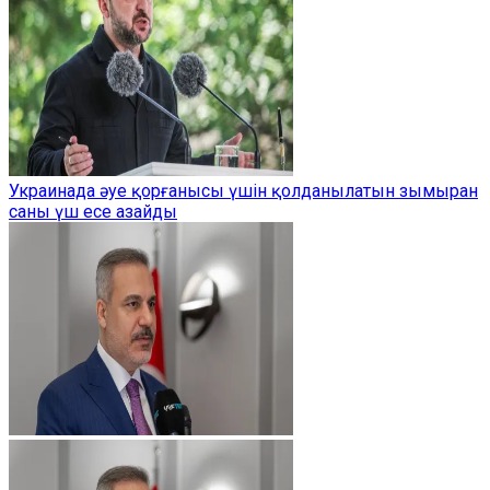
Украинада әуе қорғанысы үшін қолданылатын зымыран
саны үш есе азайды