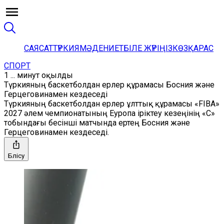
САЯСАТ
ТҮРКИЯ
МӘДЕНИЕТ
БІЛЕ ЖҮРІҢІЗ
КӨЗҚАРАС
СПОРТ
1 ... минут оқылды
Түркияның баскетболдан ерлер құрамасы Босния және
Герцеговинамен кездеседі
Түркияның баскетболдан ерлер ұлттық құрамасы «FIBA»
2027 әлем чемпионатының Еуропа іріктеу кезеңінің «С»
тобындағы бесінші матчында ертең Босния және
Герцеговинамен кездеседі.
Бөлісу