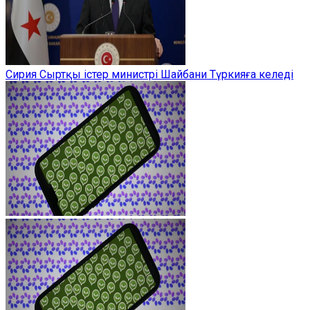
Сирия Сыртқы істер министрі Шайбани Түркияға келеді