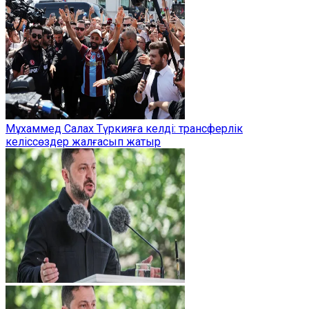
Мұхаммед Салах Түркияға келді: трансферлік
келіссөздер жалғасып жатыр