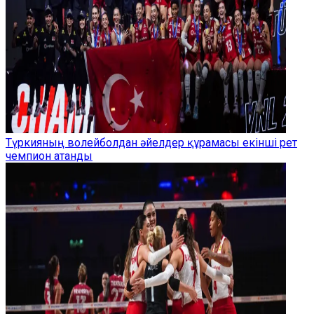
Түркияның волейболдан әйелдер құрамасы екінші рет
чемпион атанды