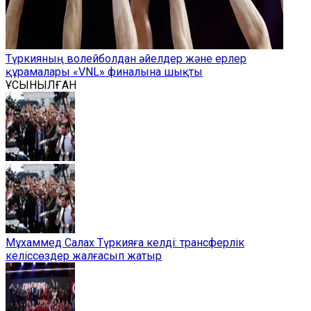
Түркияның волейболдан әйелдер және ерлер
құрамалары «VNL» финалына шықты
ҰСЫНЫЛҒАН
Мұхаммед Салах Түркияға келді: трансферлік
келіссөздер жалғасып жатыр