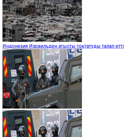
Индонезия Израильден атысты тоқтатуды талап етті