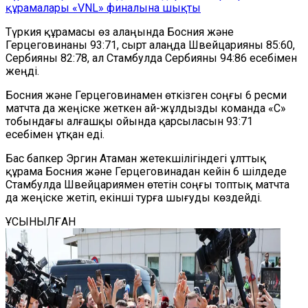
құрамалары «VNL» финалына шықты
Түркия құрамасы өз алаңында Босния және
Герцеговинаны 93:71, сырт алаңда Швейцарияны 85:60,
Сербияны 82:78, ал Стамбулда Сербияны 94:86 есебімен
жеңді.
Босния және Герцеговинамен өткізген соңғы 6 ресми
матчта да жеңіске жеткен ай-жұлдызды команда «С»
тобындағы алғашқы ойында қарсыласын 93:71
есебімен ұтқан еді.
Бас бапкер Эргин Атаман жетекшілігіндегі ұлттық
құрама Босния және Герцеговинадан кейін 6 шілдеде
Стамбулда Швейцариямен өтетін соңғы топтық матчта
да жеңіске жетіп, екінші турға шығуды көздейді.
ҰСЫНЫЛҒАН