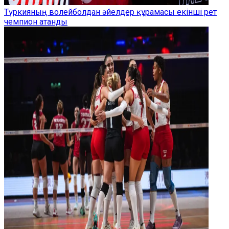
Түркияның волейболдан әйелдер құрамасы екінші рет
чемпион атанды