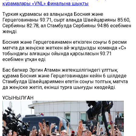
құрамалары «VNL» финалына шықты
Түркия құрамасы өз алаңында Босния және
Герцеговинаны 93:71, сырт алаңда Швейцарияны 85:60,
Сербияны 82:78, ал Стамбулда Сербияны 94:86 есебімен
жеңді.
Босния және Герцеговинамен өткізген соңғы 6 ресми
матчта да жеңіске жеткен ай-жұлдызды команда «С»
тобындағы алғашқы ойында қарсыласын 93:71
есебімен ұтқан еді.
Бас бапкер Эргин Атаман жетекшілігіндегі ұлттық
құрама Босния және Герцеговинадан кейін 6 шілдеде
Стамбулда Швейцариямен өтетін соңғы топтық матчта
да жеңіске жетіп, екінші турға шығуды көздейді.
ҰСЫНЫЛҒАН