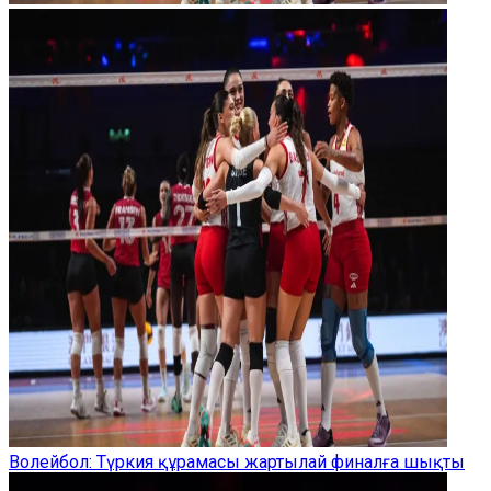
Волейбол: Түркия құрамасы жартылай финалға шықты