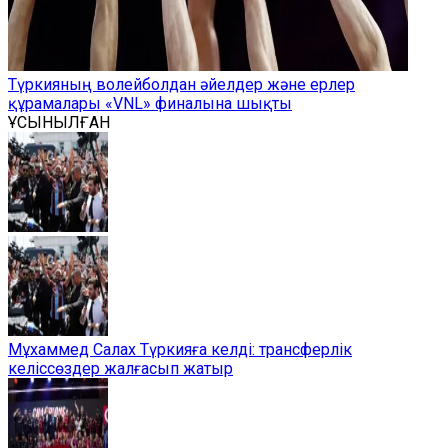
Түркияның волейболдан әйелдер және ерлер
құрамалары «VNL» финалына шықты
ҰСЫНЫЛҒАН
Мұхаммед Салах Түркияға келді: трансферлік
келіссөздер жалғасып жатыр