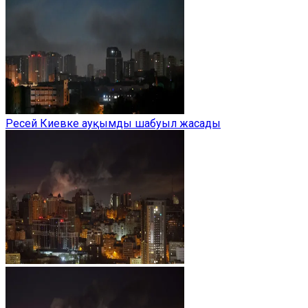
Ресей Киевке ауқымды шабуыл жасады