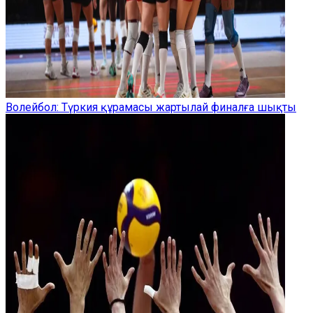
Волейбол: Түркия құрамасы жартылай финалға шықты