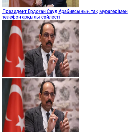
Президент Ердоған Сауд Арабиясының тақ мұрагерімен
телефон арқылы сөйлесті