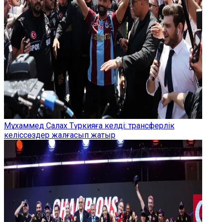
Мұхаммед Салах Түркияға келді: трансферлік
келіссөздер жалғасып жатыр