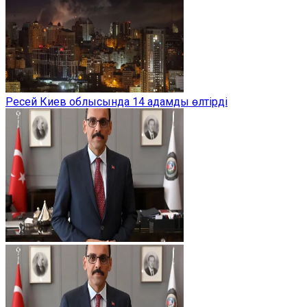
Ресей Киев облысында 14 адамды өлтірді