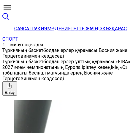
САЯСАТ
ТҮРКИЯ
МӘДЕНИЕТ
БІЛЕ ЖҮРІҢІЗ
КӨЗҚАРАС
СПОРТ
1 ... минут оқылды
Түркияның баскетболдан ерлер құрамасы Босния және
Герцеговинамен кездеседі
Түркияның баскетболдан ерлер ұлттық құрамасы «FIBA»
2027 әлем чемпионатының Еуропа іріктеу кезеңінің «С»
тобындағы бесінші матчында ертең Босния және
Герцеговинамен кездеседі.
Бөлісу