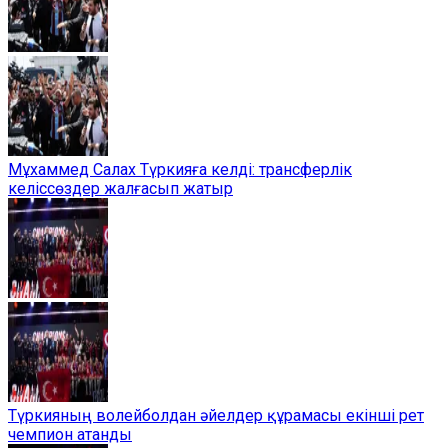
Мұхаммед Салах Түркияға келді: трансферлік
келіссөздер жалғасып жатыр
Түркияның волейболдан әйелдер құрамасы екінші рет
чемпион атанды