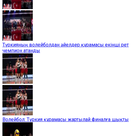
Түркияның волейболдан әйелдер құрамасы екінші рет
чемпион атанды
Волейбол: Түркия құрамасы жартылай финалға шықты