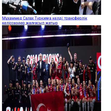
Мұхаммед Салах Түркияға келді: трансферлік
келіссөздер жалғасып жатыр