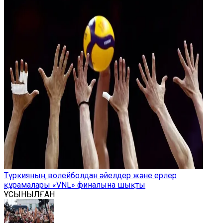
Түркияның волейболдан әйелдер және ерлер
құрамалары «VNL» финалына шықты
ҰСЫНЫЛҒАН