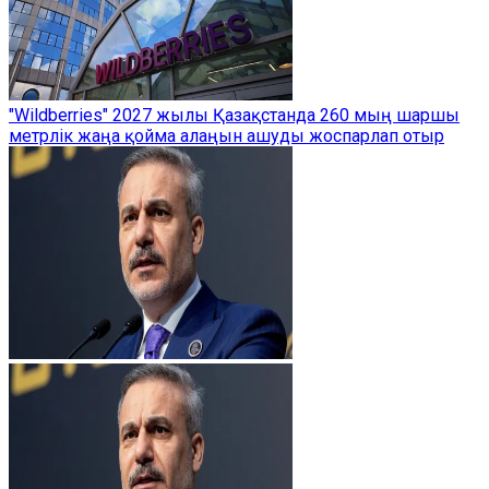
"Wildberries" 2027 жылы Қазақстанда 260 мың шаршы
метрлік жаңа қойма алаңын ашуды жоспарлап отыр