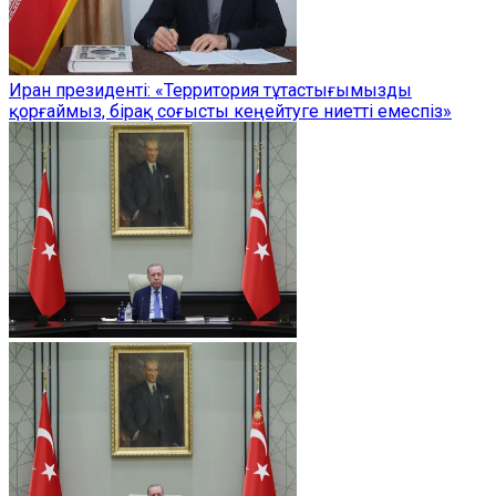
Иран президенті: «Территория тұтастығымызды
қорғаймыз, бірақ соғысты кеңейтуге ниетті емеспіз»