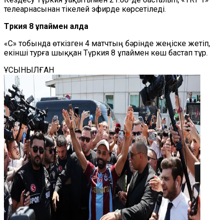
телеарнасынан тікелей эфирде көрсетіледі.
Түркия 8 ұпаймен алда
«С» тобында өткізген 4 матчтың бәрінде жеңіске жетіп,
екінші турға шыққан Түркия 8 ұпаймен көш бастап тұр.
ҰСЫНЫЛҒАН