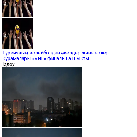
Түркияның волейболдан әйелдер және ерлер
құрамалары «VNL» финалына шықты
Іздеу