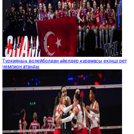
Түркияның волейболдан әйелдер құрамасы екінші рет
чемпион атанды