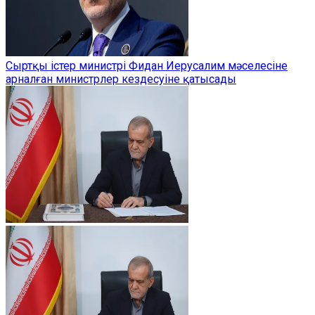
Сыртқы істер министрі Фидан Иерусалим мәселесіне
арналған министрлер кездесуіне қатысады