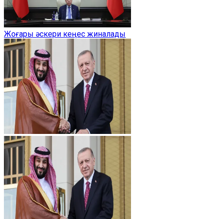
Жоғары әскери кеңес жиналады