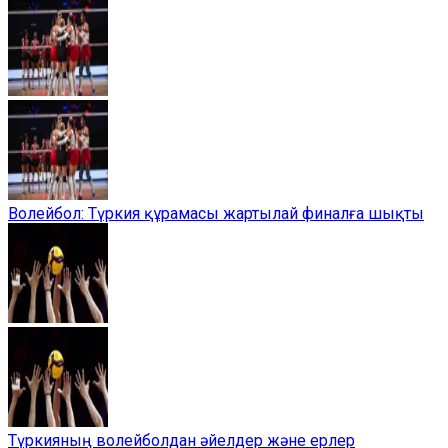
Волейбол: Түркия құрамасы жартылай финалға шықты
Түркияның волейболдан әйелдер және ерлер