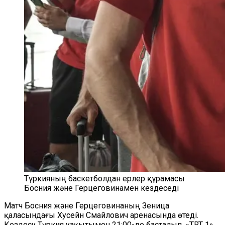
Түркияның баскетболдан ерлер құрамасы
Босния және Герцеговинамен кездеседі
Матч Босния және Герцеговинаның Зеница
қаласындағы Хусейн Смайлович аренасында өтеді.
Кездесу Түркия уақытымен 21:00-де басталып, «TRT 1»