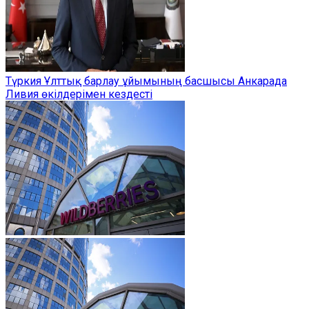
Түркия Ұлттық барлау ұйымының басшысы Анкарада
Ливия өкілдерімен кездесті