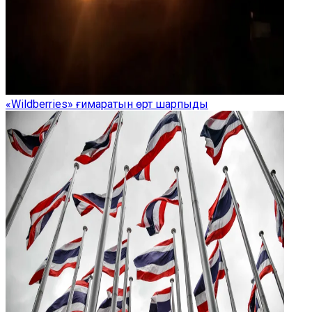
«Wildberries» ғимаратын өрт шарпыды