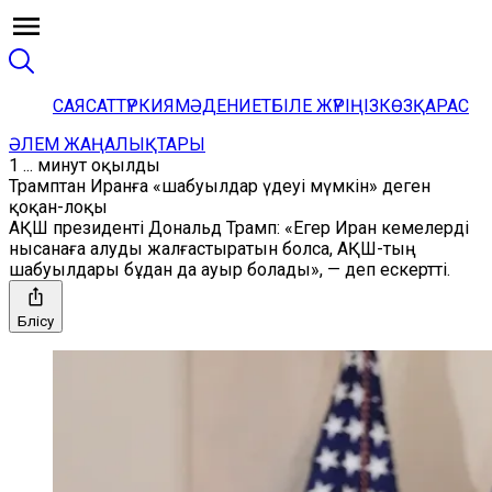
САЯСАТ
ТҮРКИЯ
МӘДЕНИЕТ
БІЛЕ ЖҮРІҢІЗ
КӨЗҚАРАС
ӘЛЕМ ЖАҢАЛЫҚТАРЫ
1 ... минут оқылды
Трамптан Иранға «шабуылдар үдеуі мүмкін» деген
қоқан-лоқы
АҚШ президенті Дональд Трамп: «Егер Иран кемелерді
нысанаға алуды жалғастыратын болса, АҚШ-тың
шабуылдары бұдан да ауыр болады», — деп ескертті.
Бөлісу