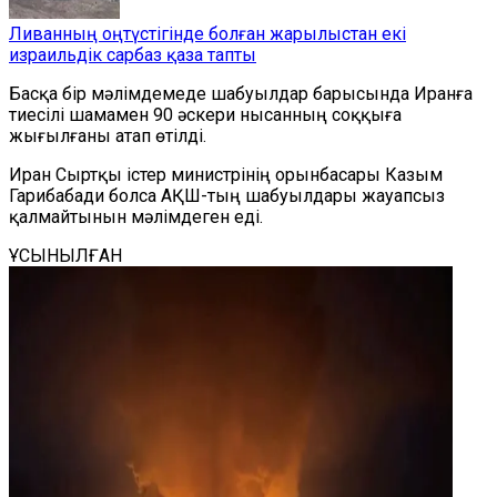
Ливанның оңтүстігінде болған жарылыстан екі
израильдік сарбаз қаза тапты
Басқа бір мәлімдемеде шабуылдар барысында Иранға
тиесілі шамамен 90 әскери нысанның соққыға
жығылғаны атап өтілді.
Иран Сыртқы істер министрінің орынбасары Казым
Гарибабади болса АҚШ-тың шабуылдары жауапсыз
қалмайтынын мәлімдеген еді.
ҰСЫНЫЛҒАН