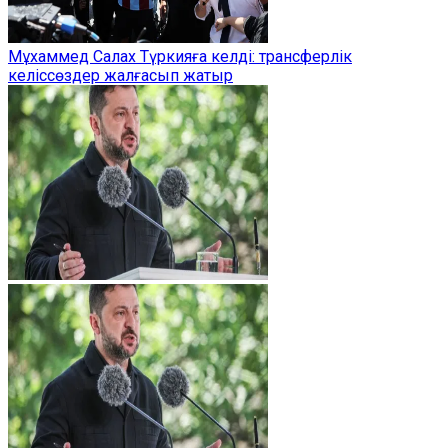
Мұхаммед Салах Түркияға келді: трансферлік
келіссөздер жалғасып жатыр