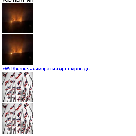
«Wildberries» ғимаратын өрт шарпыды