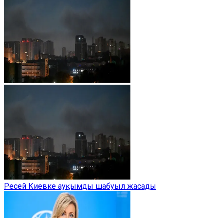
Ресей Киевке ауқымды шабуыл жасады