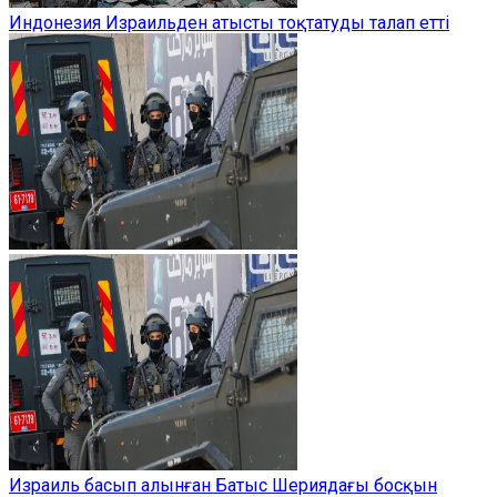
Индонезия Израильден атысты тоқтатуды талап етті
Израиль басып алынған Батыс Шериядағы босқын