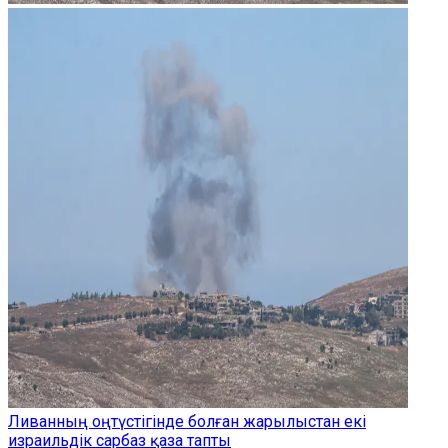
Ливанның оңтүстігінде болған жарылыстан екі
израильдік сарбаз қаза тапты