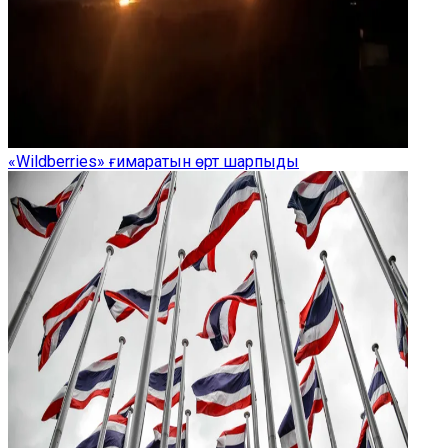
«Wildberries» ғимаратын өрт шарпыды