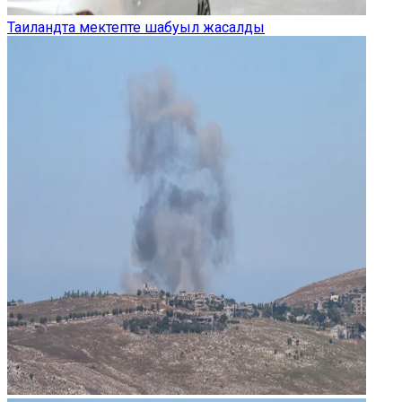
Таиландта мектепте шабуыл жасалды