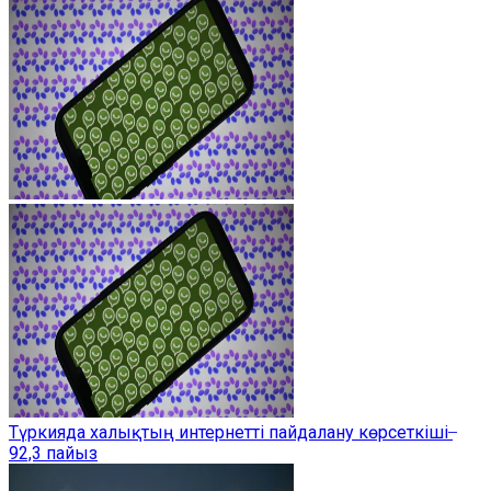
Түркияда халықтың интернетті пайдалану көрсеткіші ̶
92,3 пайыз