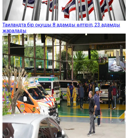
Таиландта бір оқушы 8 адамды өлтіріп, 23 адамды
жаралады