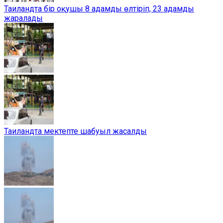
Таиландта бір оқушы 8 адамды өлтіріп, 23 адамды
жаралады
Таиландта мектепте шабуыл жасалды