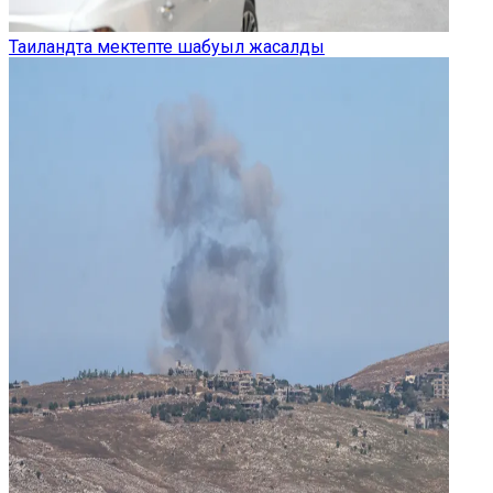
Таиландта мектепте шабуыл жасалды