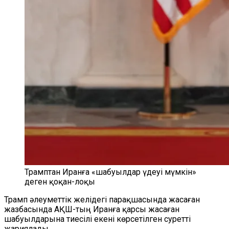
Трамптан Иранға «шабуылдар үдеуі мүмкін»
деген қоқан-лоқы
Трамп әлеуметтік желідегі парақшасында жасаған
жазбасында АҚШ-тың Иранға қарсы жасаған
шабуылдарына тиесілі екені көрсетілген суретті
жариялады.