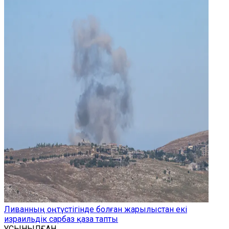
Ливанның оңтүстігінде болған жарылыстан екі
израильдік сарбаз қаза тапты
ҰСЫНЫЛҒАН