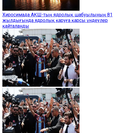
Хиросимада АҚШ-тың ядролық шабуылының 81
жылдығында ядролық қаруға қарсы үндеулер
қайталанды