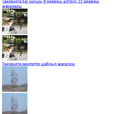
Таиландта бір оқушы 8 адамды өлтіріп, 23 адамды
жаралады
Таиландта мектепте шабуыл жасалды