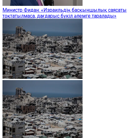
Министр Фидан: «Израильдің басқыншылық саясаты
тоқтатылмаса, дағдарыс бүкіл әлемге таралады»