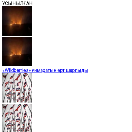
ҰСЫНЫЛҒАН
«Wildberries» ғимаратын өрт шарпыды