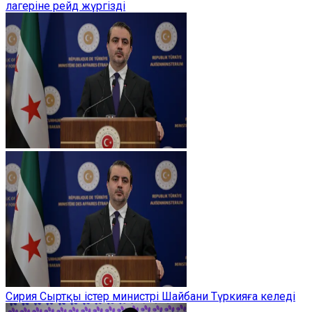
лагеріне рейд жүргізді
Сирия Сыртқы істер министрі Шайбани Түркияға келеді