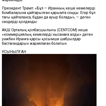
Президент Трамп: «Бұл — Иранның кеше кемелерді
бомбалауына қайтарылған қарымта соққы. Егер бұл
тағы қайталанса, бұдан да ауыр болады», — деген
сөздерді қолданды.
АҚШ Орталық қолбасшылығы (CENTCOM) кеше
«коммерциялық кемелерді нысанаға алды» деген
уәжбен Иранға қарсы қосымша шабуылдар
бастағандарын жариялаған болатын.
ҰСЫНЫЛҒАН