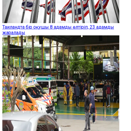
Таиландта бір оқушы 8 адамды өлтіріп, 23 адамды
жаралады