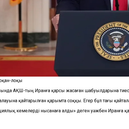
қоқан-лоқы
ында АҚШ-тың Иранға қарсы жасаған шабуылдарына тиесілі
ауына қайтарылған қарымта соққы. Егер бұл тағы қайтала
ялық кемелерді нысанаға алды» деген уәжбен Иранға қ