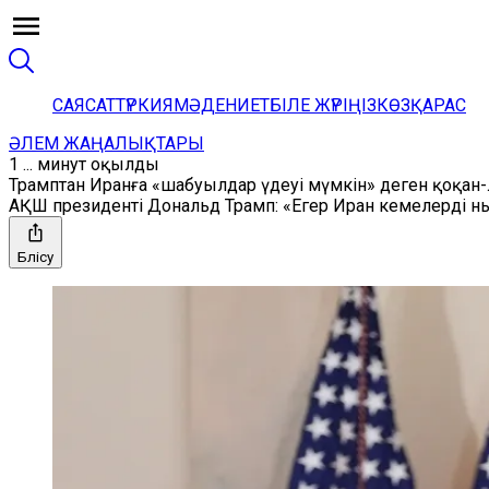
САЯСАТ
ТҮРКИЯ
МӘДЕНИЕТ
БІЛЕ ЖҮРІҢІЗ
КӨЗҚАРАС
ӘЛЕМ ЖАҢАЛЫҚТАРЫ
1 ... минут оқылды
Трамптан Иранға «шабуылдар үдеуі мүмкін» деген қоқан
АҚШ президенті Дональд Трамп: «Егер Иран кемелерді н
Бөлісу