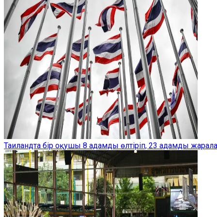
Таиландта бір оқушы 8 адамды өлтіріп, 23 адамды жарал