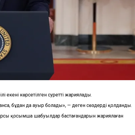
 екені көрсетілген суретті жариялады.
нса, бұдан да ауыр болады», — деген сөздерді қолданды.
арсы қосымша шабуылдар бастағандарын жариялаған