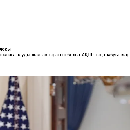
-лоқы
ысанаға алуды жалғастыратын болса, АҚШ-тың шабуылдары 