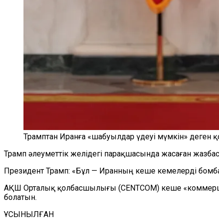
Трамптан Иранға «шабуылдар үдеуі мүмкін» деген 
Трамп әлеуметтік желідегі парақшасында жасаған жазбас
Президент Трамп: «Бұл — Иранның кеше кемелерді бомбал
АҚШ Орталық қолбасшылығы (CENTCOM) кеше «коммерци
болатын.
ҰСЫНЫЛҒАН