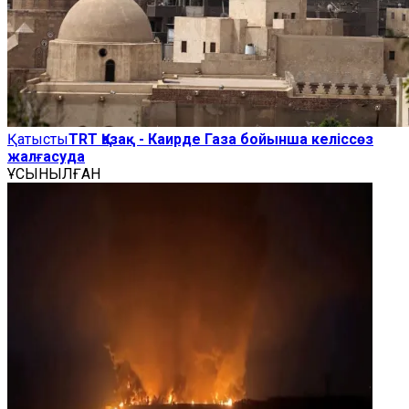
Қатысты
TRT Қазақ - Каирде Газа бойынша келіссөз
жалғасуда
ҰСЫНЫЛҒАН