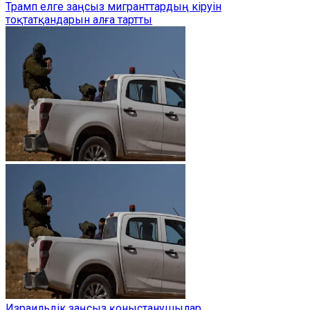
Трамп елге заңсыз мигранттардың кіруін
тоқтатқандарын алға тартты
Израильдік заңсыз қоныстанушылар