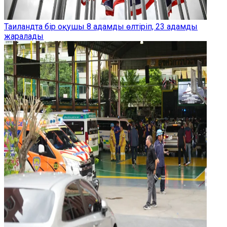
Таиландта бір оқушы 8 адамды өлтіріп, 23 адамды
жаралады