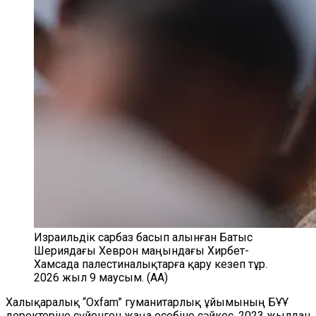
Израильдік сарбаз басып алынған Батыс
Шериядағы Хеврон маңындағы Хирбет-
Хамсада палестиналықтарға қару кезеп тұр.
2026 жыл 9 маусым. (AA)
Халықаралық “Oxfam” гуманитарлық ұйымының БҰҰ
деректеріне сүйенген жаңа есебіне сәйкес, 2023 жылдан