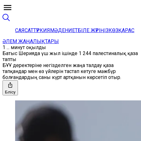
САЯСАТ
ТҮРКИЯ
МӘДЕНИЕТ
БІЛЕ ЖҮРІҢІЗ
КӨЗҚАРАС
ӘЛЕМ ЖАҢАЛЫҚТАРЫ
1 ... минут оқылды
Батыс Шерияда үш жыл ішінде 1 244 палестиналық қаза
тапты
БҰҰ деректеріне негізделген жаңа талдау қаза
тапқандар мен өз үйлерін тастап кетуге мәжбүр
болғандардың саны күрт артқанын көрсетіп отыр.
Бөлісу