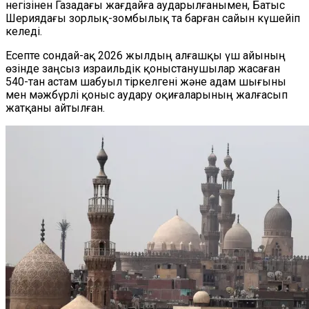
негізінен Газадағы жағдайға аударылғанымен, Батыс
Шериядағы зорлық-зомбылық та барған сайын күшейіп
келеді.
Есепте сондай-ақ 2026 жылдың алғашқы үш айының
өзінде заңсыз израильдік қоныстанушылар жасаған
540-тан астам шабуыл тіркелгені және адам шығыны
мен мәжбүрлі қоныс аудару оқиғаларының жалғасып
жатқаны айтылған.