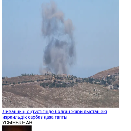
Ливанның оңтүстігінде болған жарылыстан екі
израильдік сарбаз қаза тапты
ҰСЫНЫЛҒАН