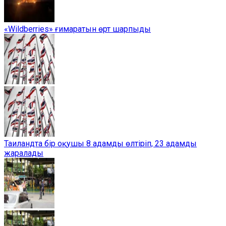
«Wildberries» ғимаратын өрт шарпыды
Таиландта бір оқушы 8 адамды өлтіріп, 23 адамды
жаралады