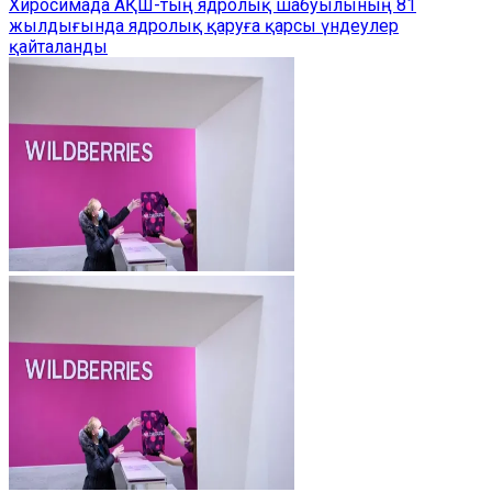
Хиросимада АҚШ-тың ядролық шабуылының 81
жылдығында ядролық қаруға қарсы үндеулер
қайталанды