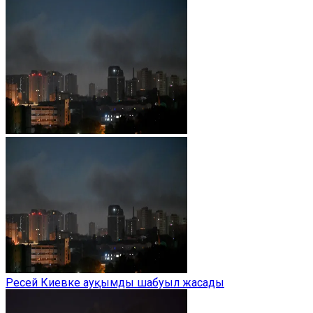
Ресей Киевке ауқымды шабуыл жасады