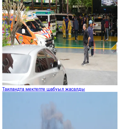
Таиландта мектепте шабуыл жасалды