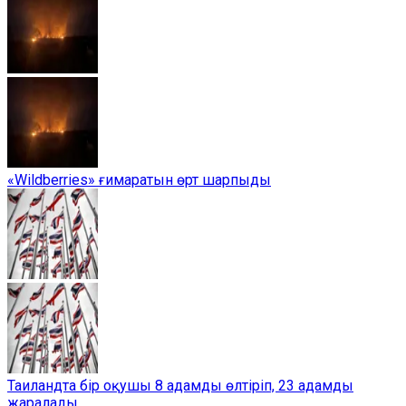
«Wildberries» ғимаратын өрт шарпыды
Таиландта бір оқушы 8 адамды өлтіріп, 23 адамды
жаралады