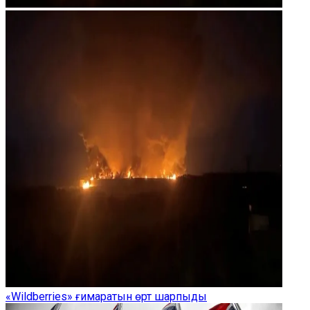
«Wildberries» ғимаратын өрт шарпыды