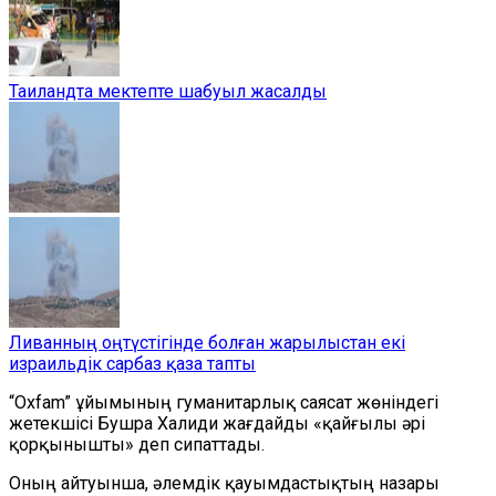
Таиландта мектепте шабуыл жасалды
Ливанның оңтүстігінде болған жарылыстан екі
израильдік сарбаз қаза тапты
“Oxfam” ұйымының гуманитарлық саясат жөніндегі
жетекшісі Бушра Халиди жағдайды «қайғылы әрі
қорқынышты» деп сипаттады.
Оның айтуынша, әлемдік қауымдастықтың назары