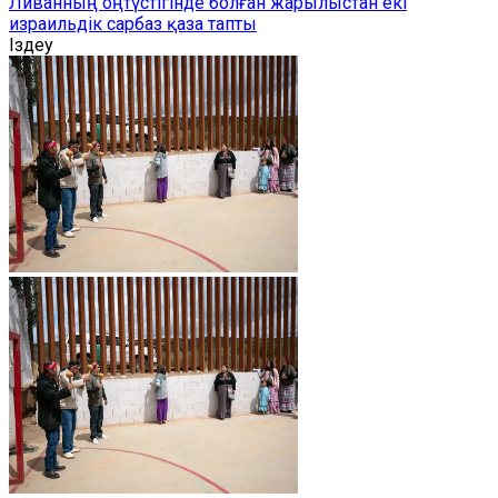
Ливанның оңтүстігінде болған жарылыстан екі
израильдік сарбаз қаза тапты
Іздеу