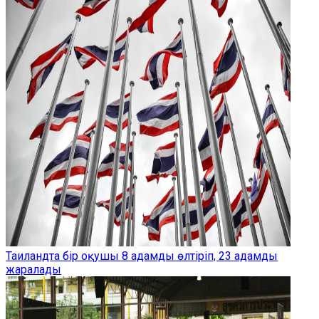
Таиландта бір оқушы 8 адамды өлтіріп, 23 адамды
жаралады