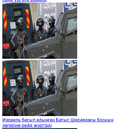
Израиль басып алынған Батыс Шериядағы босқын
лагеріне рейд жүргізді