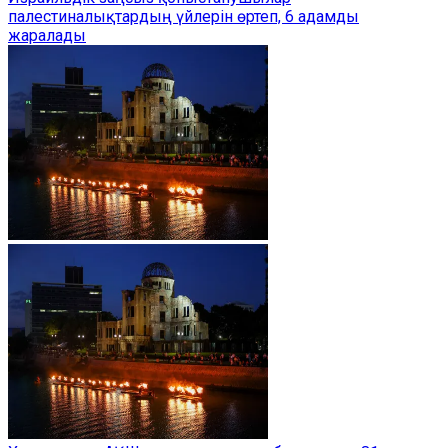
палестиналықтардың үйлерін өртеп, 6 адамды
жаралады