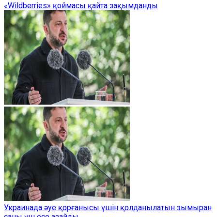
«Wildberries» қоймасы қайта зақымданды
Украинада әуе қорғанысы үшін қолданылатын зымыран
саны үш есе азайды