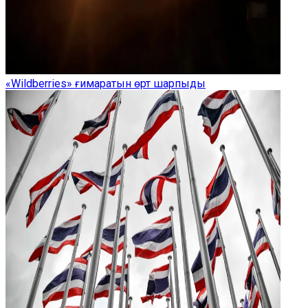
«Wildberries» ғимаратын өрт шарпыды