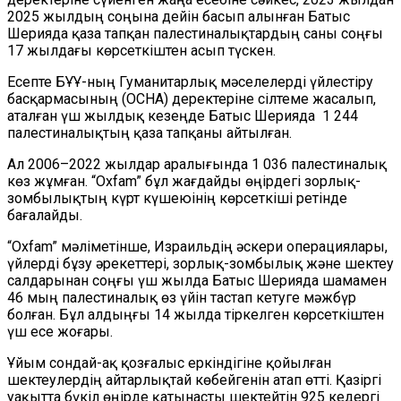
2025 жылдың соңына дейін басып алынған Батыс
Шерияда қаза тапқан палестиналықтардың саны соңғы
17 жылдағы көрсеткіштен асып түскен.
Есепте БҰҰ-ның Гуманитарлық мәселелерді үйлестіру
басқармасының (OCHA) деректеріне сілтеме жасалып,
аталған үш жылдық кезеңде Батыс Шерияда 1 244
палестиналықтың қаза тапқаны айтылған.
Ал 2006–2022 жылдар аралығында 1 036 палестиналық
көз жұмған. “Oxfam” бұл жағдайды өңірдегі зорлық-
зомбылықтың күрт күшеюінің көрсеткіші ретінде
бағалайды.
“Oxfam” мәліметінше, Израильдің әскери операциялары,
үйлерді бұзу әрекеттері, зорлық-зомбылық және шектеу
салдарынан соңғы үш жылда Батыс Шерияда шамамен
46 мың палестиналық өз үйін тастап кетуге мәжбүр
болған. Бұл алдыңғы 14 жылда тіркелген көрсеткіштен
үш есе жоғары.
Ұйым сондай-ақ қозғалыс еркіндігіне қойылған
шектеулердің айтарлықтай көбейгенін атап өтті. Қазіргі
уақытта бүкіл өңірде қатынасты шектейтін 925 кедергі