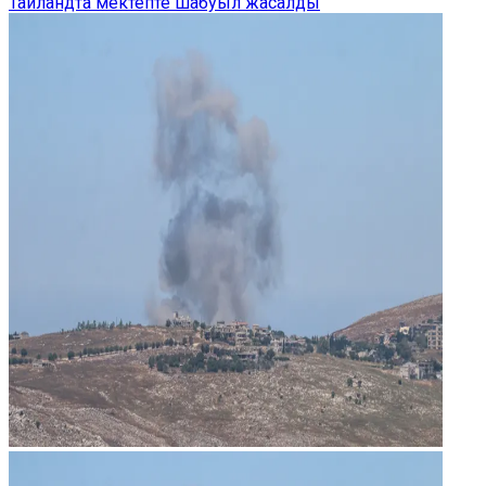
Таиландта мектепте шабуыл жасалды