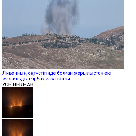
Ливанның оңтүстігінде болған жарылыстан екі
израильдік сарбаз қаза тапты
ҰСЫНЫЛҒАН