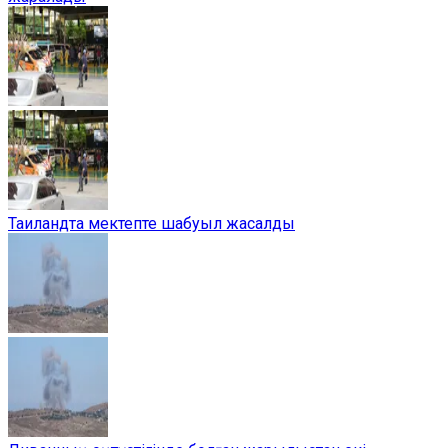
Таиландта мектепте шабуыл жасалды