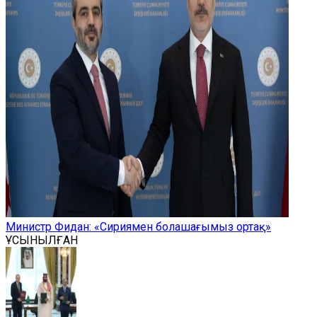
Министр Фидан: «Сириямен болашағымыз ортақ»
ҰСЫНЫЛҒАН