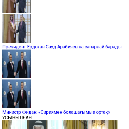
Президент Ердоған Сауд Арабиясына сапарлай барады
Министр Фидан: «Сириямен болашағымыз ортақ»
ҰСЫНЫЛҒАН