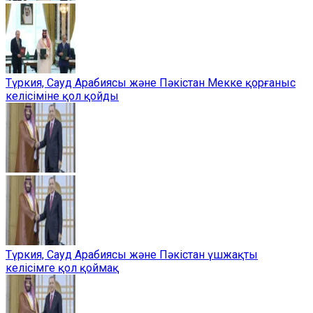
Түркия, Сауд Арабиясы және Пәкістан Мекке қорғаныс
келісіміне қол қойды
Түркия, Сауд Арабиясы және Пәкістан үшжақты
келісімге қол қоймақ