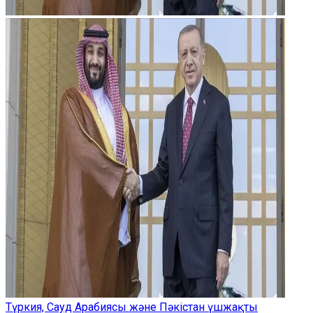
Түркия, Сауд Арабиясы және Пәкістан үшжақты