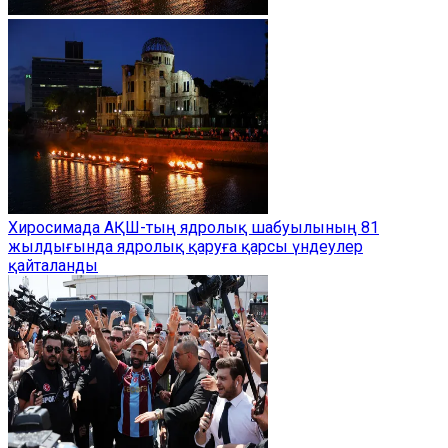
Хиросимада АҚШ-тың ядролық шабуылының 81
жылдығында ядролық қаруға қарсы үндеулер
қайталанды