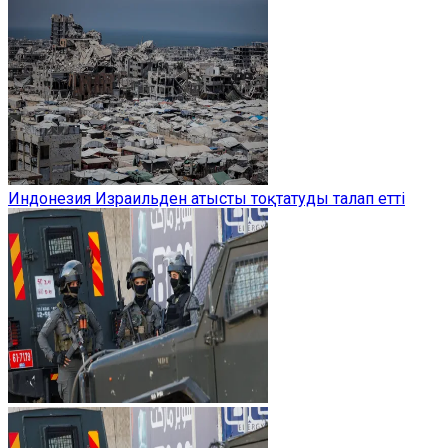
Индонезия Израильден атысты тоқтатуды талап етті