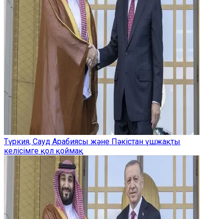
Түркия, Сауд Арабиясы және Пәкістан үшжақты
келісімге қол қоймақ