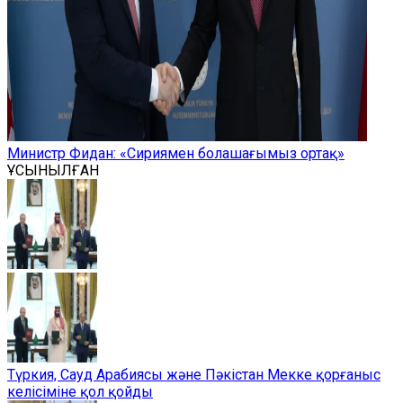
Министр Фидан: «Сириямен болашағымыз ортақ»
ҰСЫНЫЛҒАН
Түркия, Сауд Арабиясы және Пәкістан Мекке қорғаныс
келісіміне қол қойды