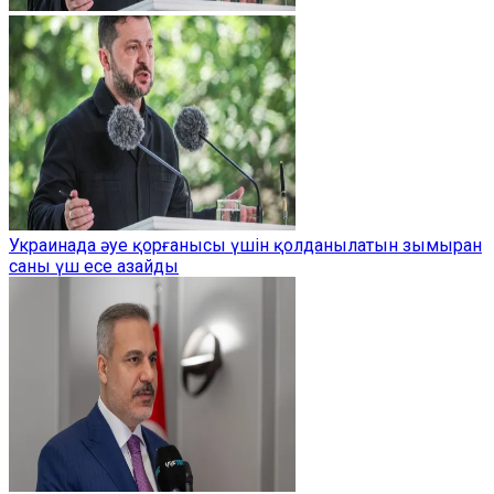
Украинада әуе қорғанысы үшін қолданылатын зымыран
саны үш есе азайды