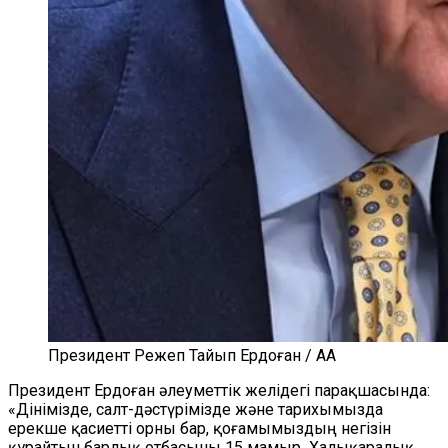
Президент Режеп Тайып Ердоған / AA
Президент Ердоған әлеуметтік желідегі парақшасында:
«Дінімізде, салт-дәстүрімізде және тарихымызда
ерекше қасиетті орны бар, қоғамымыздың негізін
құрайтын барлық отбас
ын
ы 15 мамыр
Халықаралық