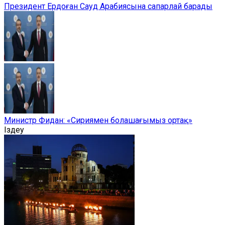
Президент Ердоған Сауд Арабиясына сапарлай барады
Министр Фидан: «Сириямен болашағымыз ортақ»
Іздеу