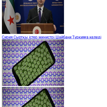
Сирия Сыртқы істер министрі Шайбани Түркияға келеді