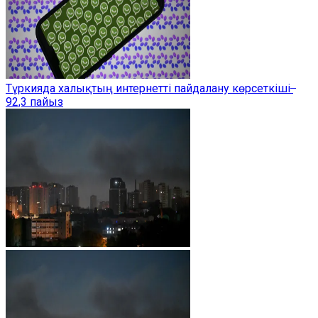
Түркияда халықтың интернетті пайдалану көрсеткіші ̶
92,3 пайыз