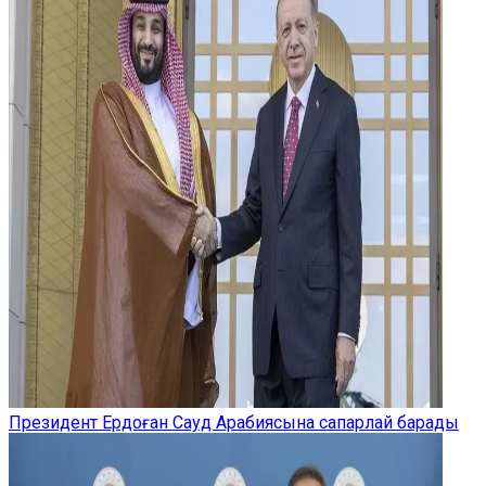
Президент Ердоған Сауд Арабиясына сапарлай барады