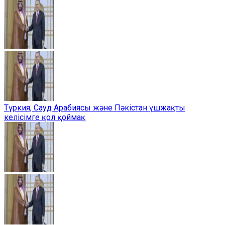
Түркия, Сауд Арабиясы және Пәкістан үшжақты
келісімге қол қоймақ