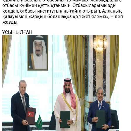
отбасы күнімен құттықтаймын. Отбасыларымызды
қолдап, отбасы институтын нығайта отырып, Алланың
қалауымен
жарқын
болашаққа
қол жеткіземіз
», – деп
жазды.
ҰСЫНЫЛҒАН