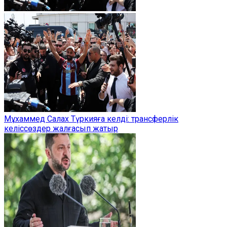
Мұхаммед Салах Түркияға келді: трансферлік
келіссөздер жалғасып жатыр