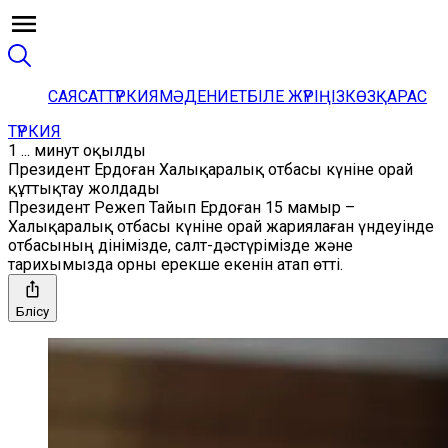
САЯСАТ
ТҮРКИЯ
МӘДЕНИЕТ
БІЛЕ ЖҮРІҢІЗ
КӨЗҚАРАС
ТҮРКИЯ
1 ... минут оқылды
Президент Ердоған Халықаралық отбасы күніне орай
құттықтау жолдады
Президент Режеп Тайып Ердоған 15 мамыр –
Халықаралық отбасы күніне орай жариялаған үндеуінде
отбасының дінімізде, салт-дәстүрімізде және
тарихымызда орны ерекше екенін атап өтті.
Бөлісу