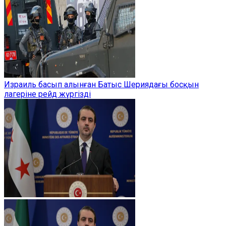
Израиль басып алынған Батыс Шериядағы босқын
лагеріне рейд жүргізді