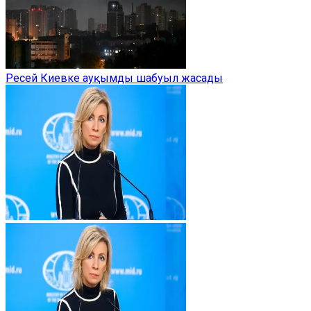
Ресей Киевке ауқымды шабуыл жасады