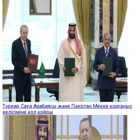
Түркия, Сауд Арабиясы және Пәкістан Мекке қорғаныс
келісіміне қол қойды