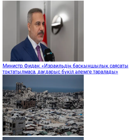
Министр Фидан: «Израильдің басқыншылық саясаты
тоқтатылмаса, дағдарыс бүкіл әлемге таралады»