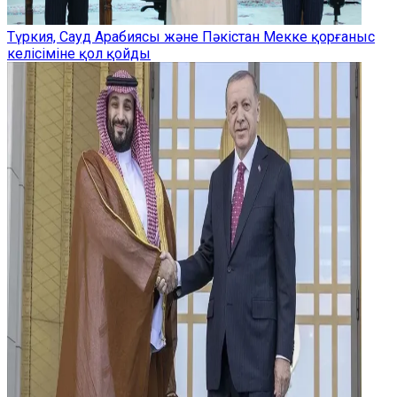
Түркия, Сауд Арабиясы және Пәкістан Мекке қорғаныс
келісіміне қол қойды