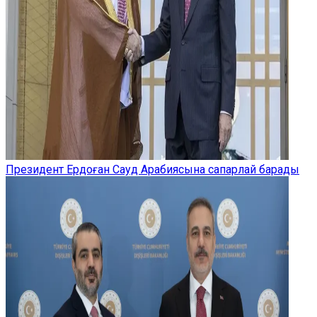
Президент Ердоған Сауд Арабиясына сапарлай барады