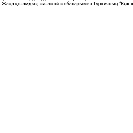
Жаңа қоғамдық жағажай жобаларымен Түркияның “Көк жалау