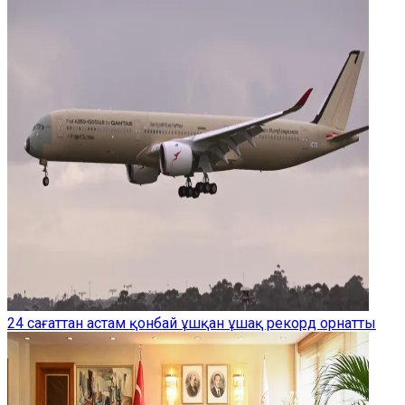
24 сағаттан астам қонбай ұшқан ұшақ рекорд орнатты