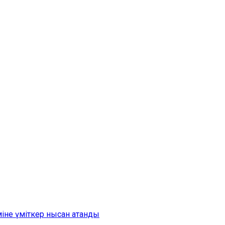
іне үміткер нысан атанды