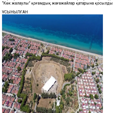
“Көк жалаулы” қоғамдық жағажайлар қатарына қосылды. 
ҰСЫНЫЛҒАН