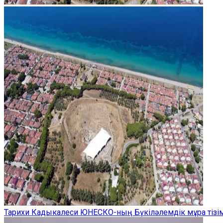
Тарихи Кадыкалеси ЮНЕСКО-ның Бүкіләлемдік мұра тізім