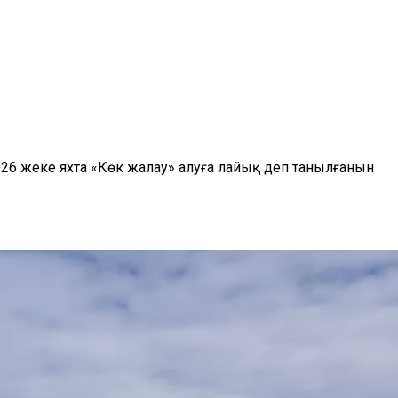
 26 жеке яхта «Көк жалау» алуға лайық деп танылғанын