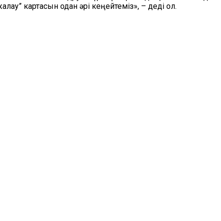
” картасын одан әрі кеңейтеміз», – деді ол.