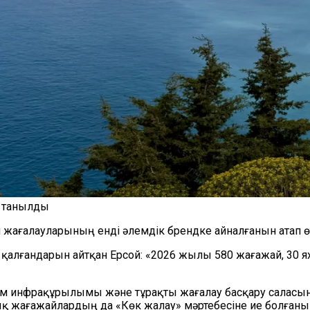
п танылды
 жағалауларының енді әлемдік брендке айналғанын атап өт
алғандарын айтқан Ерсой: «2026 жылы 580 жағажай, 30 яхт
ризм инфрақұрылымы және тұрақты жағалау басқару салас
мдық жағажайлардың да «Көк жалау» мәртебесіне ие болға