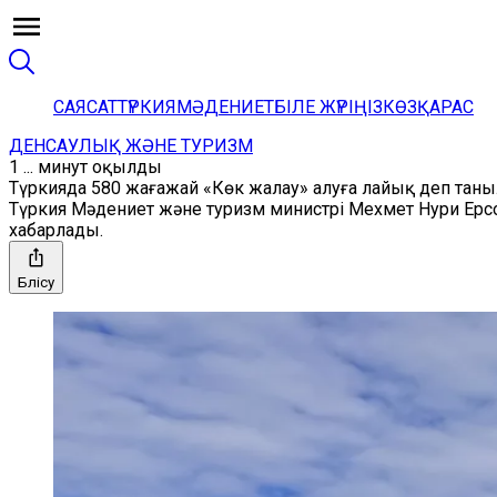
САЯСАТ
ТҮРКИЯ
МӘДЕНИЕТ
БІЛЕ ЖҮРІҢІЗ
КӨЗҚАРАС
ДЕНСАУЛЫҚ ЖӘНЕ ТУРИЗМ
1 ... минут оқылды
Түркияда 580 жағажай «Көк жалау» алуға лайық деп тан
Түркия Мәдениет және туризм министрі Мехмет Нури Ерсой
хабарлады.
Бөлісу