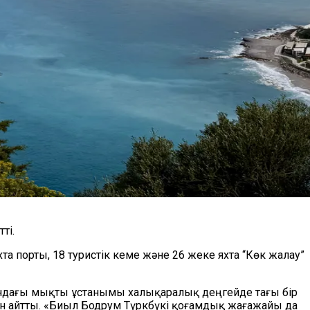
ті.
а порты, 18 туристік кеме және 26 жеке яхта “Көк жалау”
ындағы мықты ұстанымы халықаралық деңгейде тағы бір
нын айтты. «Биыл Бодрум Түркбүкі қоғамдық жағажайы да