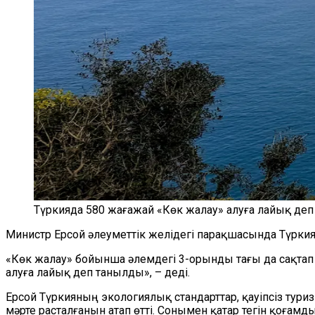
Түркияда 580 жағажай «Көк жалау» алуға лайық де
Министр Ерсой әлеуметтік желідегі парақшасында Түркия
«Көк жалау» бойынша әлемдегі 3-орынды тағы да сақтап қ
алуға лайық деп танылды», – деді.
Ерсой Түркияның экологиялық стандарттар, қауіпсіз ту
мәрте расталғанын атап өтті. Сонымен қатар тегін қоға