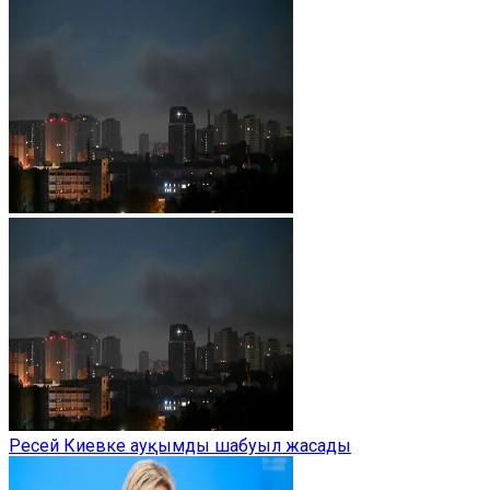
Ресей Киевке ауқымды шабуыл жасады