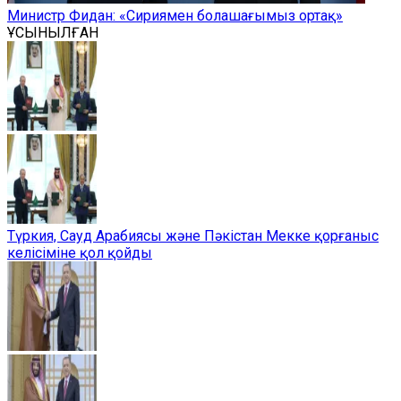
Министр Фидан: «Сириямен болашағымыз ортақ»
ҰСЫНЫЛҒАН
Түркия, Сауд Арабиясы және Пәкістан Мекке қорғаныс
келісіміне қол қойды