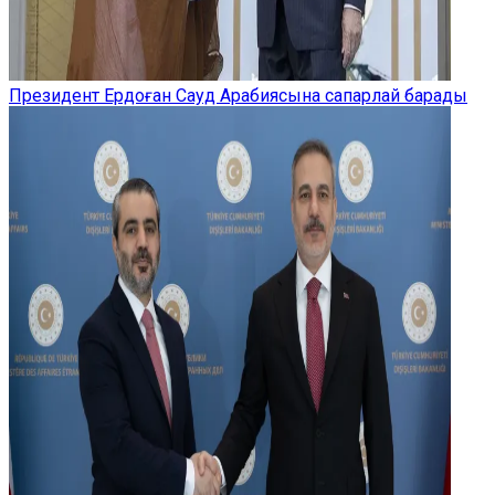
Президент Ердоған Сауд Арабиясына сапарлай барады