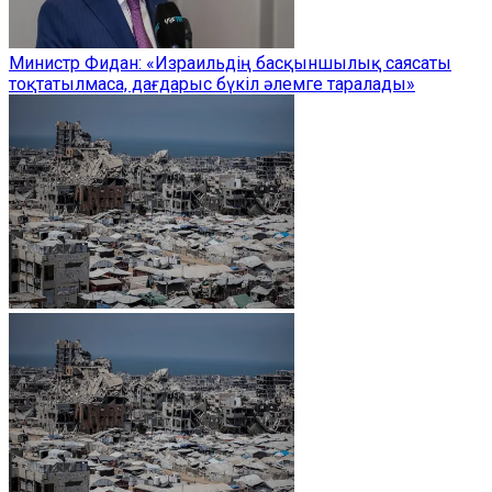
Министр Фидан: «Израильдің басқыншылық саясаты
тоқтатылмаса, дағдарыс бүкіл әлемге таралады»