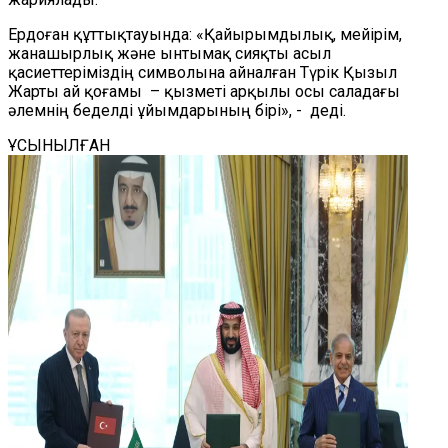
Ердоған құттықтауында: «Қайырымдылық, мейірім,
жанашырлық және ынтымақ сияқты асыл
қасиеттеріміздің символына айналған Түрік Қызыл
Жарты ай қоғамы
– қызметі арқылы осы саладағы
әлемнің беделді ұйымдарының бірі», - деді.
ҰСЫНЫЛҒАН