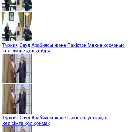
Түркия, Сауд Арабиясы және Пәкістан Мекке қорғаныс
келісіміне қол қойды
Түркия, Сауд Арабиясы және Пәкістан үшжақты
келісімге қол қоймақ