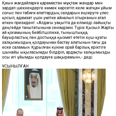
Қиын жағдайларға қарамастан мұқтаж жандар мен
зардап шеккендерге көмек көрсетіп келе жатқан ұйым
соғыс пен табиғи апаттардың салдарын еңсеруге үлес
қосып, адамзат үшін үмітке айналып отырғанын атап
өткен президент:
«Алдағы уақытта да елімізді лайықты
деңгейде танытатынына сенімдімін. Түрік Қызыл Жарты
ай қоғамының бейбітшілікке, тыныштыққа,
бауырластық пен достыққа қызмет ететін күш-қуаты
халқымыздың қолдауынан бастау алатынын тағы да
еске саламын. Құрылған күніне орай барлық еріктіге
шынайы ықыласымды білдіріп, ардақты халқымызды
осы игі ұйымды қолдауға шақырамын»,- деді.
ҰСЫНЫЛҒАН