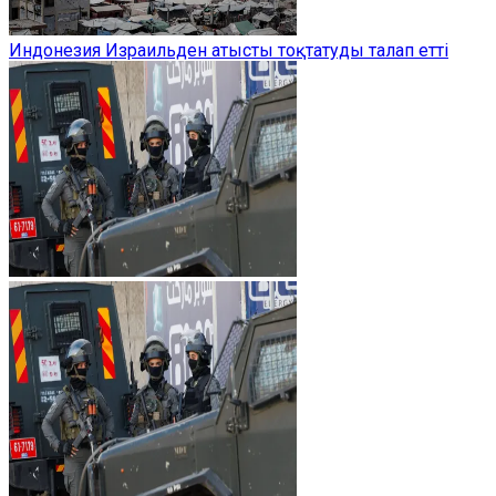
Индонезия Израильден атысты тоқтатуды талап етті