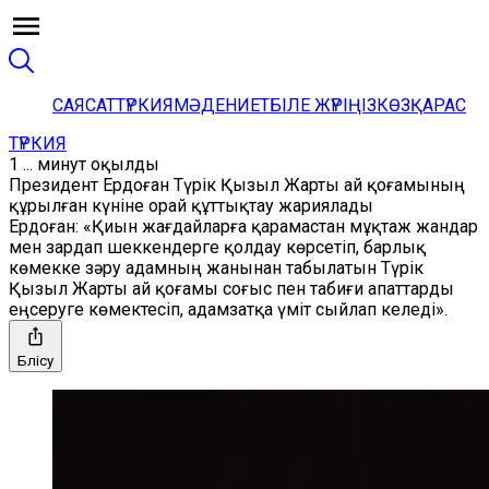
САЯСАТ
ТҮРКИЯ
МӘДЕНИЕТ
БІЛЕ ЖҮРІҢІЗ
КӨЗҚАРАС
ТҮРКИЯ
1 ... минут оқылды
Президент Ердоған Түрік Қызыл Жарты ай қоғамының
құрылған күніне орай құттықтау жариялады
Ердоған: «Қиын жағдайларға қарамастан мұқтаж жандар
мен зардап шеккендерге қолдау көрсетіп, барлық
көмекке зәру адамның жанынан табылатын Түрік
Қызыл Жарты ай қоғамы соғыс пен табиғи апаттарды
еңсеруге көмектесіп, адамзатқа үміт сыйлап келеді».
Бөлісу