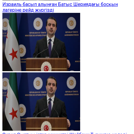
Израиль басып алынған Батыс Шериядағы босқын
лагеріне рейд жүргізді