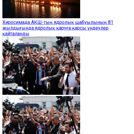
Хиросимада АҚШ-тың ядролық шабуылының 81
жылдығында ядролық қаруға қарсы үндеулер
қайталанды