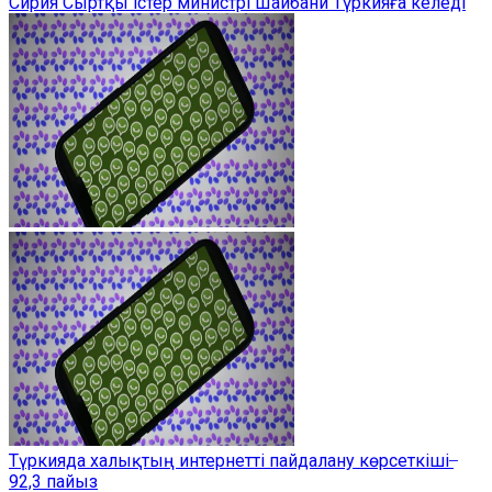
Сирия Сыртқы істер министрі Шайбани Түркияға келеді
Түркияда халықтың интернетті пайдалану көрсеткіші ̶
92,3 пайыз