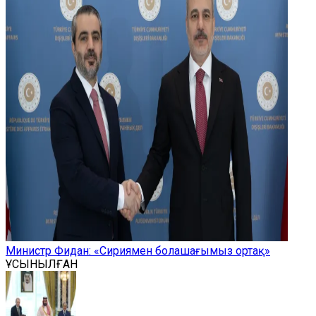
Министр Фидан: «Сириямен болашағымыз ортақ»
ҰСЫНЫЛҒАН