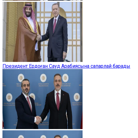
Президент Ердоған Сауд Арабиясына сапарлай барады