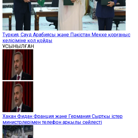
Түркия, Сауд Арабиясы және Пәкістан Мекке қорғаныс
келісіміне қол қойды
ҰСЫНЫЛҒАН
Хакан Фидан Франция және Германия Сыртқы істер
министрлерімен телефон арқылы сөйлесті