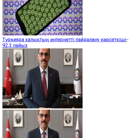
Түркияда халықтың интернетті пайдалану көрсеткіші ̶
92,3 пайыз