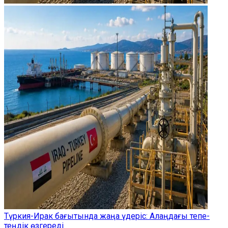
Түркия-Ирак бағытында жаңа үдеріс: Алаңдағы тепе-
теңдік өзгереді