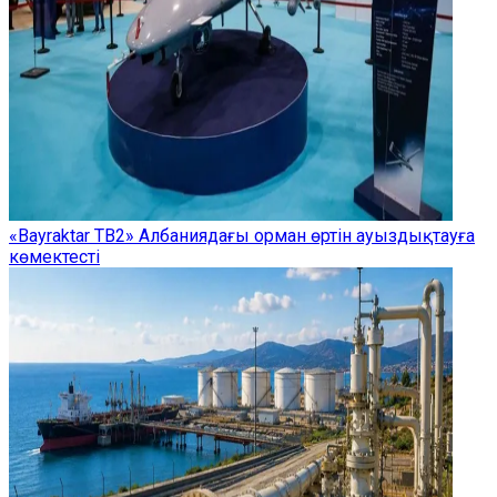
«Bayraktar TB2» Албаниядағы орман өртін ауыздықтауға
көмектесті