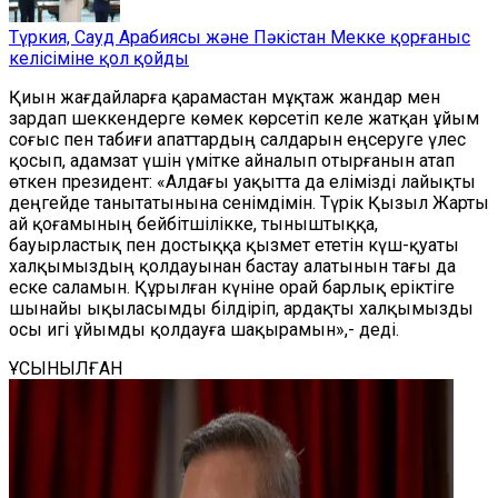
Түркия, Сауд Арабиясы және Пәкістан Мекке қорғаныс
келісіміне қол қойды
Қиын жағдайларға қарамастан мұқтаж жандар мен
зардап шеккендерге көмек көрсетіп келе жатқан ұйым
соғыс пен табиғи апаттардың салдарын еңсеруге үлес
қосып, адамзат үшін үмітке айналып отырғанын атап
өткен президент:
«Алдағы уақытта да елімізді лайықты
деңгейде танытатынына сенімдімін. Түрік Қызыл Жарты
ай қоғамының бейбітшілікке, тыныштыққа,
бауырластық пен достыққа қызмет ететін күш-қуаты
халқымыздың қолдауынан бастау алатынын тағы да
еске саламын. Құрылған күніне орай барлық еріктіге
шынайы ықыласымды білдіріп, ардақты халқымызды
осы игі ұйымды қолдауға шақырамын»,- деді.
ҰСЫНЫЛҒАН