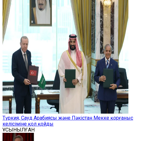
Түркия, Сауд Арабиясы және Пәкістан Мекке қорғаныс
келісіміне қол қойды
ҰСЫНЫЛҒАН