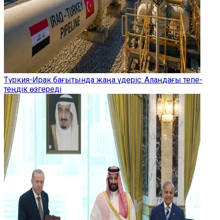
Түркия-Ирак бағытында жаңа үдеріс: Алаңдағы тепе-
теңдік өзгереді