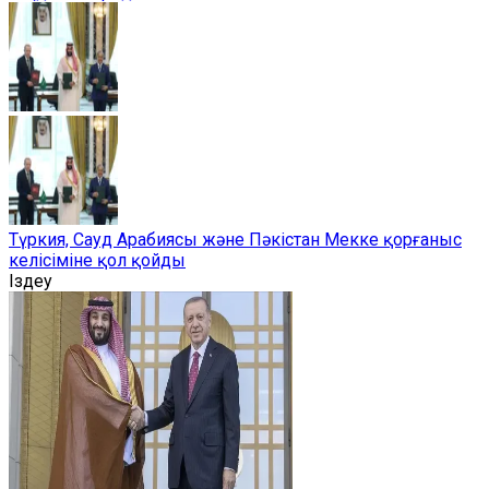
Түркия, Сауд Арабиясы және Пәкістан Мекке қорғаныс
келісіміне қол қойды
Іздеу