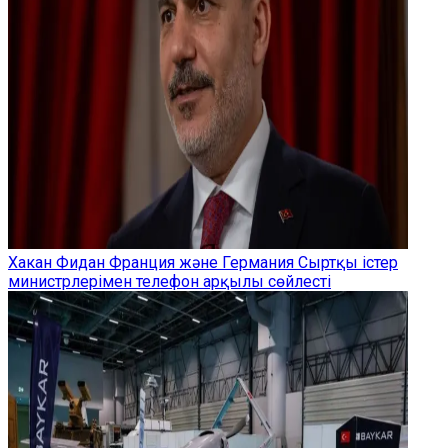
Хакан Фидан Франция және Германия Сыртқы істер
министрлерімен телефон арқылы сөйлесті