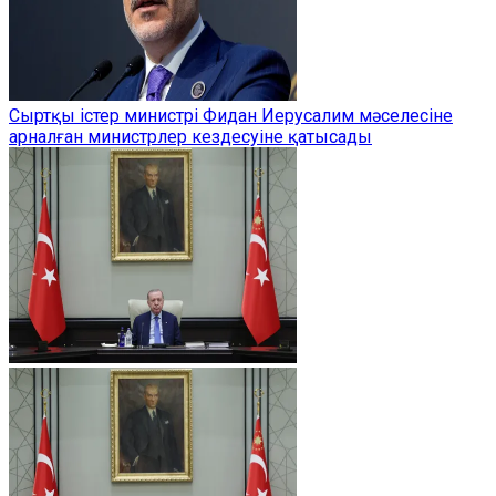
Сыртқы істер министрі Фидан Иерусалим мәселесіне
арналған министрлер кездесуіне қатысады