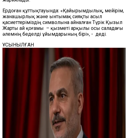
Ердоған құттықтауында: «Қайырымдылық, мейірім,
жанашырлық және ынтымақ сияқты асыл
қасиеттеріміздің символына айналған Түрік Қызыл
Жарты ай қоғамы
– қызметі арқылы осы саладағы
әлемнің беделді ұйымдарының бірі», - деді.
ҰСЫНЫЛҒАН