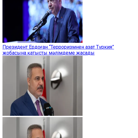
Президент Ердоған “Терроризмнен азат Түркия”
жобасына қатысты мәлімдеме жасады