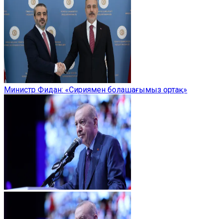
Министр Фидан: «Сириямен болашағымыз ортақ»