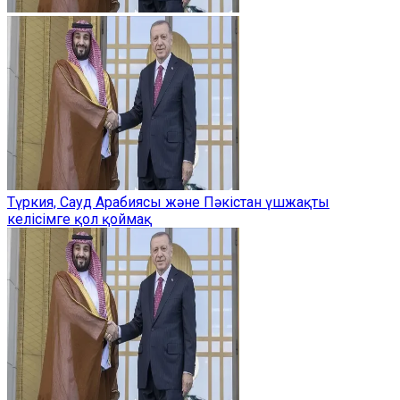
Түркия, Сауд Арабиясы және Пәкістан үшжақты
келісімге қол қоймақ