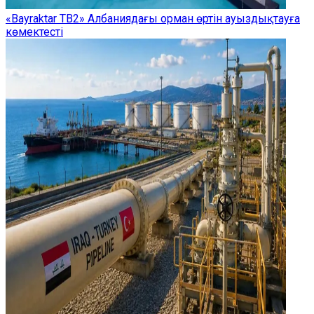
«Bayraktar TB2» Албаниядағы орман өртін ауыздықтауға
көмектесті