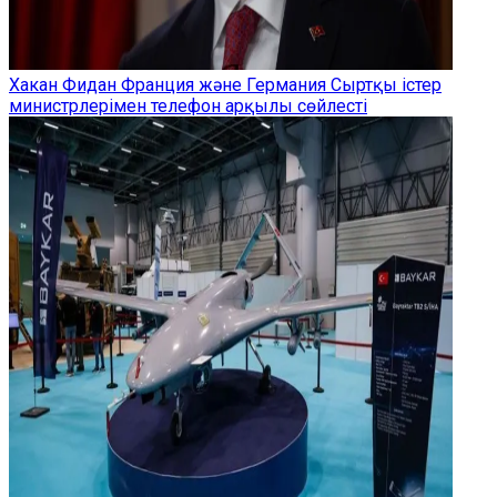
Хакан Фидан Франция және Германия Сыртқы істер
министрлерімен телефон арқылы сөйлесті