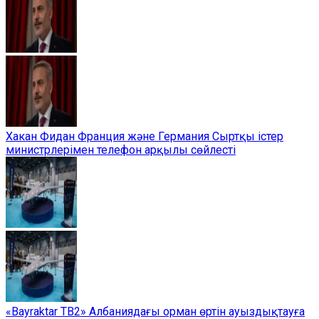
Хакан Фидан Франция және Германия Сыртқы істер
министрлерімен телефон арқылы сөйлесті
«Bayraktar TB2» Албаниядағы орман өртін ауыздықтауға