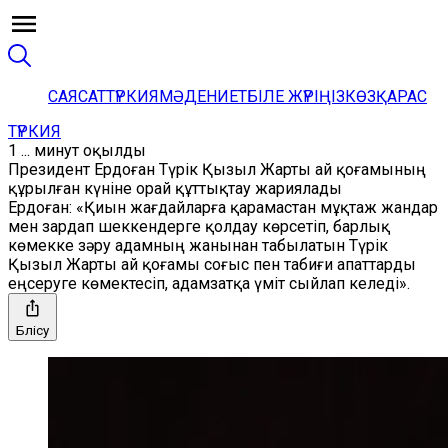
САЯСАТ
ТҮРКИЯ
МӘДЕНИЕТ
БІЛЕ ЖҮРІҢІЗ
КӨЗҚАРАС
ТҮРКИЯ
1 ... минут оқылды
Президент Ердоған Түрік Қызыл Жарты ай қоғамының
құрылған күніне орай құттықтау жариялады
Ердоған: «Қиын жағдайларға қарамастан мұқтаж жандар
мен зардап шеккендерге қолдау көрсетіп, барлық
көмекке зәру адамның жанынан табылатын Түрік
Қызыл Жарты ай қоғамы соғыс пен табиғи апаттарды
еңсеруге көмектесіп, адамзатқа үміт сыйлап келеді».
Бөлісу