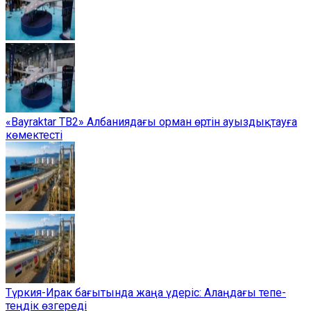
«Bayraktar TB2» Албаниядағы орман өртін ауыздықтауға
көмектесті
Түркия-Ирак бағытында жаңа үдеріс: Алаңдағы тепе-
теңдік өзгереді