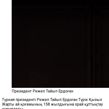
Президент Режеп Тайып Ердоған
Түркия президенті Режеп Тайып Ердоған Түрік Қызыл
Жарты ай қоғамының 158 жылдығына орай құттықтау
жариялады.