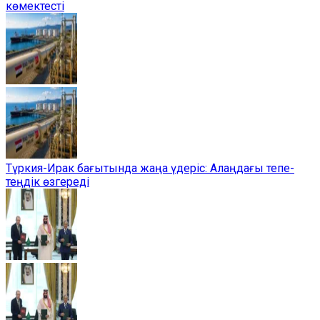
көмектесті
Түркия-Ирак бағытында жаңа үдеріс: Алаңдағы тепе-
теңдік өзгереді