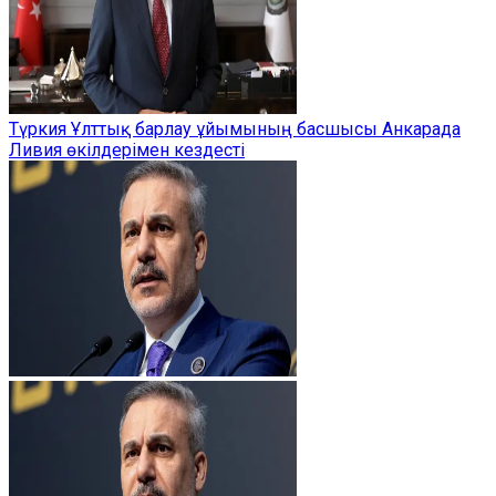
Түркия Ұлттық барлау ұйымының басшысы Анкарада
Ливия өкілдерімен кездесті