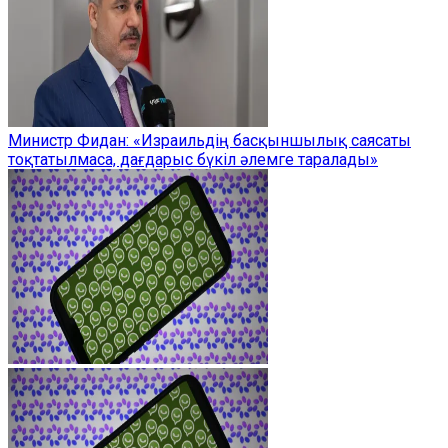
Министр Фидан: «Израильдің басқыншылық саясаты
тоқтатылмаса, дағдарыс бүкіл әлемге таралады»