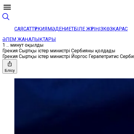
САЯСАТ
ТҮРКИЯ
МӘДЕНИЕТ
БІЛЕ ЖҮРІҢІЗ
КӨЗҚАРАС
ӘЛЕМ ЖАҢАЛЫҚТАРЫ
1 ... минут оқылды
Грекия Сыртқы істер министрі Сербияны қолдады
Грекия Сыртқы істер министрі Йоргос Герапетритис Серб
Бөлісу