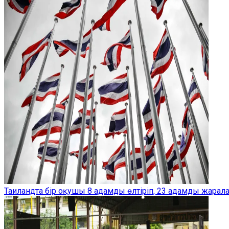
Таиландта бір оқушы 8 адамды өлтіріп, 23 адамды жарал