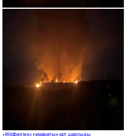
«Wildberries» ғимаратын өрт шарпыды