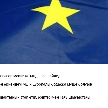
спасөз мәслихатында сөз сөйледі.
мен өркендеуі үшін Еуропалық одаққа мүше болуын
дайтынын атап өтіп, әріптесімен Таяу Шығыстағы