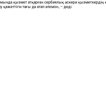
амында қызмет атқарған сербиялық әскери қызметкердің қ
жеттігін тағы да атап өтеміз», – деді.