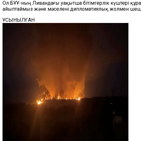
Ол БҰҰ-ның Ливандағы уақытша бітімгерлік күштері құр
айыптаймыз және мәселені дипломатиялық жолмен шешу қа
ҰСЫНЫЛҒАН