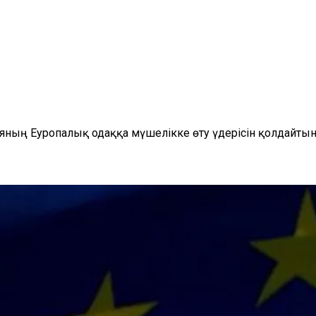
ияның Еуропалық одаққа мүшелікке өту үдерісін қолдайты