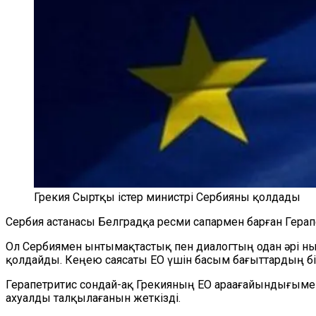
Грекия Сыртқы істер министрі Сербияны қолдады
Сербия астанасы Белградқа ресми сапармен барған Герап
Ол Сербиямен ынтымақтастық пен диалогтың одан әрі нығ
қолдайды. Кеңею саясаты ЕО үшін басым бағыттардың бір
Герапетритис сондай-ақ Грекияның ЕО араағайындығымен 
ахуалды талқылағанын жеткізді.