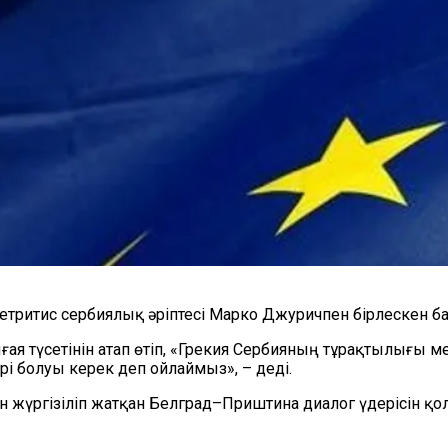
етритис сербиялық әріптесі Марко Джуричпен бірлескен ба
ая түсетінін атап өтіп, «Грекия Сербияның тұрақтылығы 
і болуы керек деп ойлаймыз», – деді.
жүргізіліп жатқан Белград–Приштина диалог үдерісін қол