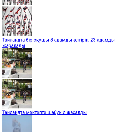
Таиландта бір оқушы 8 адамды өлтіріп, 23 адамды
жаралады
Таиландта мектепте шабуыл жасалды