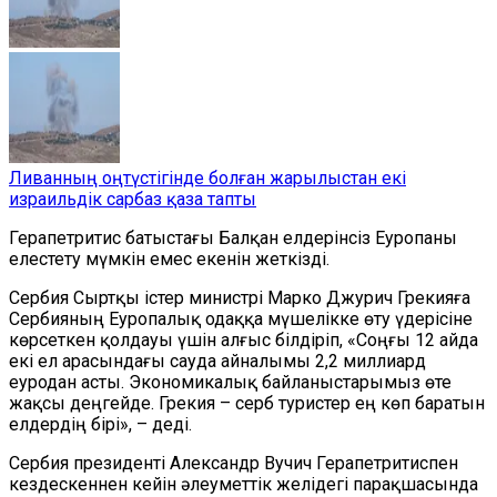
Ливанның оңтүстігінде болған жарылыстан екі
израильдік сарбаз қаза тапты
Герапетритис батыстағы Балқан елдерінсіз Еуропаны
елестету мүмкін емес екенін жеткізді.
Сербия Сыртқы істер министрі Марко Джурич Грекияға
Сербияның Еуропалық одаққа мүшелікке өту үдерісіне
көрсеткен қолдауы үшін алғыс білдіріп, «Соңғы 12 айда
екі ел арасындағы сауда айналымы 2,2 миллиард
еуродан асты. Экономикалық байланыстарымыз өте
жақсы деңгейде. Грекия – серб туристер ең көп баратын
елдердің бірі», – деді.
Сербия президенті Александр Вучич Герапетритиспен
кездескеннен кейін әлеуметтік желідегі парақшасында