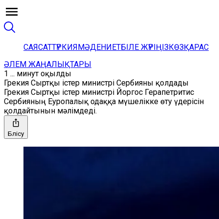
САЯСАТ
ТҮРКИЯ
МӘДЕНИЕТ
БІЛЕ ЖҮРІҢІЗ
КӨЗҚАРАС
ӘЛЕМ ЖАҢАЛЫҚТАРЫ
1 ... минут оқылды
Грекия Сыртқы істер министрі Сербияны қолдады
Грекия Сыртқы істер министрі Йоргос Герапетритис
Сербияның Еуропалық одаққа мүшелікке өту үдерісін
қолдайтынын мәлімдеді.
Бөлісу