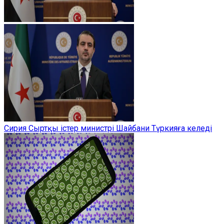
Сирия Сыртқы істер министрі Шайбани Түркияға келеді