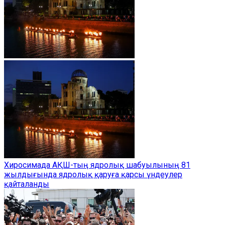
Хиросимада АҚШ-тың ядролық шабуылының 81
жылдығында ядролық қаруға қарсы үндеулер
қайталанды