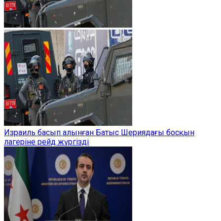
Израиль басып алынған Батыс Шериядағы босқын
лагеріне рейд жүргізді