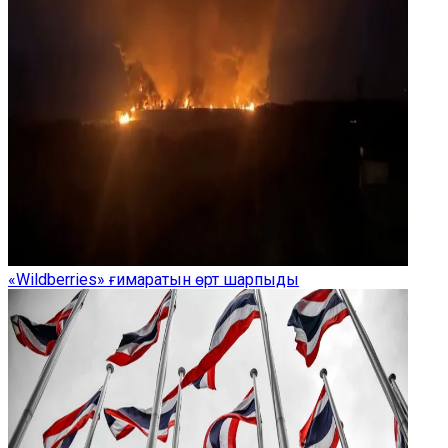
«Wildberries» ғимаратын өрт шарпыды