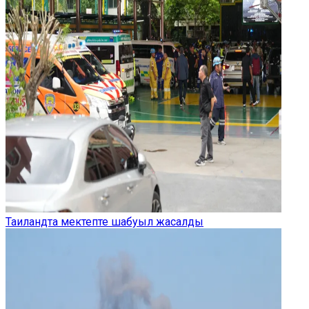
Таиландта мектепте шабуыл жасалды