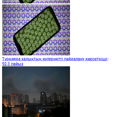
Түркияда халықтың интернетті пайдалану көрсеткіші ̶
92,3 пайыз