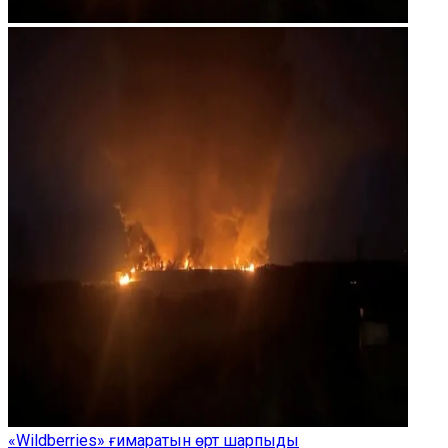
«Wildberries» ғимаратын өрт шарпыды