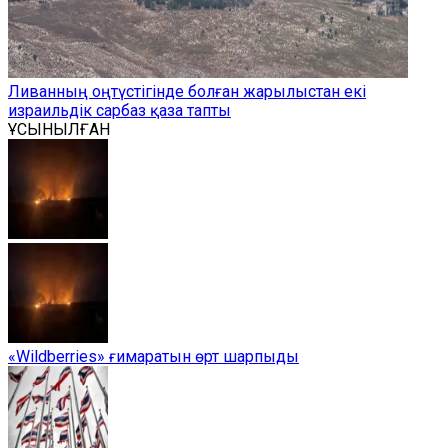
Ливанның оңтүстігінде болған жарылыстан екі
израильдік сарбаз қаза тапты
ҰСЫНЫЛҒАН
«Wildberries» ғимаратын өрт шарпыды