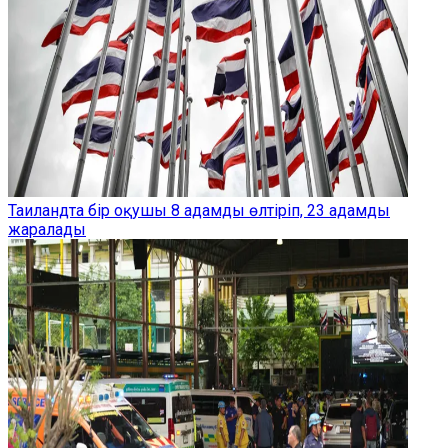
Таиландта бір оқушы 8 адамды өлтіріп, 23 адамды
жаралады