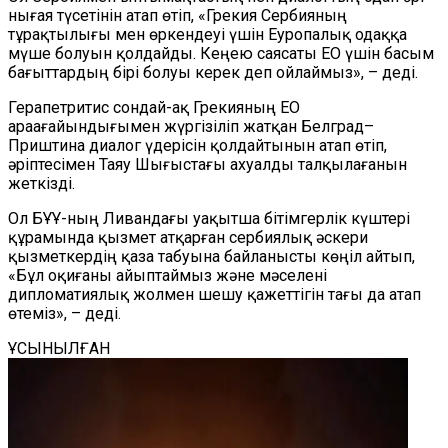
нығая түсетінін атап өтіп, «Грекия Сербияның
тұрақтылығы мен өркендеуі үшін Еуропалық одаққа
мүше болуын қолдайды. Кеңею саясаты ЕО үшін басым
бағыттардың бірі болуы керек деп ойлаймыз», – деді.
Герапетритис сондай-ақ Грекияның ЕО
араағайындығымен жүргізіліп жатқан Белград–
Приштина диалог үдерісін қолдайтынын атап өтіп,
әріптесімен Таяу Шығыстағы ахуалды талқылағанын
жеткізді.
Ол БҰҰ-ның Ливандағы уақытша бітімгерлік күштері
құрамында қызмет атқарған сербиялық әскери
қызметкердің қаза табуына байланысты көңіл айтып,
«Бұл оқиғаны айыптаймыз және мәселені
дипломатиялық жолмен шешу қажеттігін тағы да атап
өтеміз», – деді.
ҰСЫНЫЛҒАН