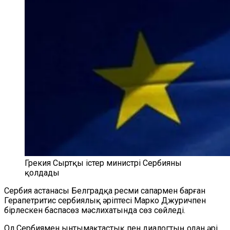
Грекия Сыртқы істер министрі Сербияны
қолдады
Сербия астанасы Белградқа ресми сапармен барған
Герапетритис сербиялық әріптесі Марко Джуричпен
бірлескен баспасөз мәслихатында сөз сөйледі.
Ол Сербиямен ынтымақтастық пен диалогтың одан әрі