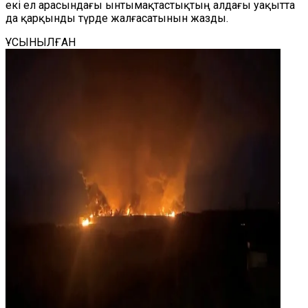
екі ел арасындағы ынтымақтастықтың алдағы уақытта
да қарқынды түрде жалғасатынын жазды.
ҰСЫНЫЛҒАН