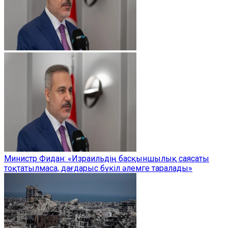
Министр Фидан: «Израильдің басқыншылық саясаты
тоқтатылмаса, дағдарыс бүкіл әлемге таралады»