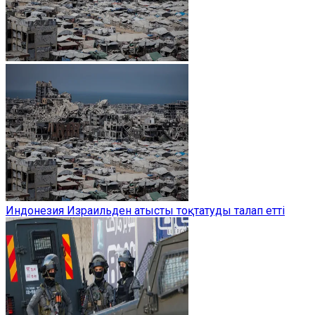
Индонезия Израильден атысты тоқтатуды талап етті