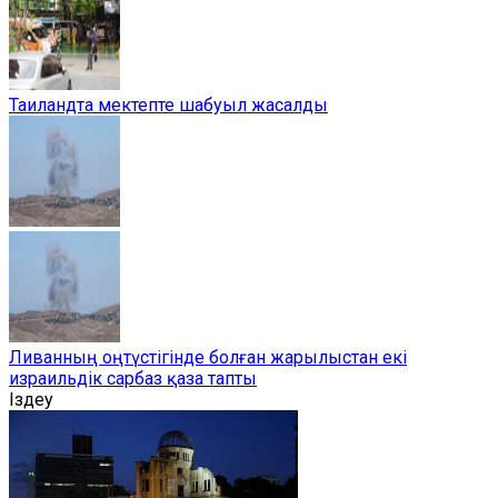
Таиландта мектепте шабуыл жасалды
Ливанның оңтүстігінде болған жарылыстан екі
израильдік сарбаз қаза тапты
Іздеу