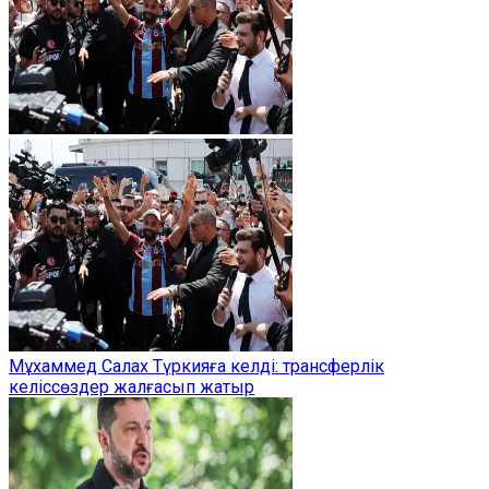
Мұхаммед Салах Түркияға келді: трансферлік
келіссөздер жалғасып жатыр