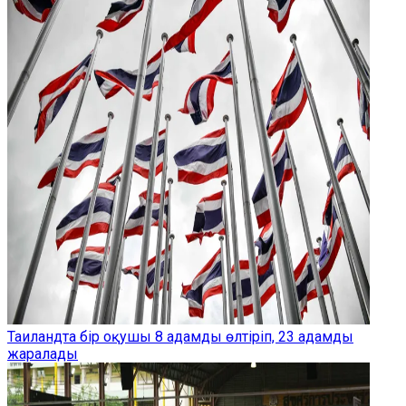
Таиландта бір оқушы 8 адамды өлтіріп, 23 адамды
жаралады