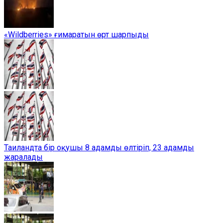
«Wildberries» ғимаратын өрт шарпыды
Таиландта бір оқушы 8 адамды өлтіріп, 23 адамды
жаралады