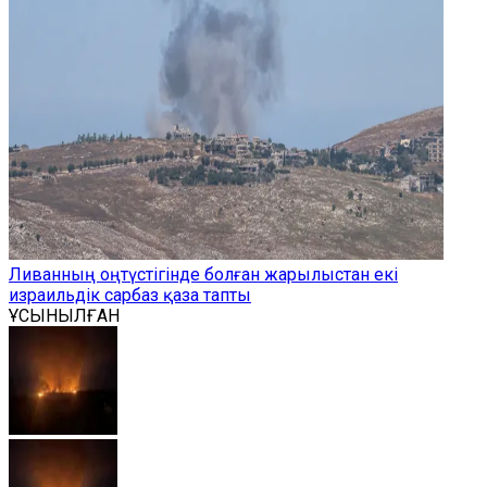
Ливанның оңтүстігінде болған жарылыстан екі
израильдік сарбаз қаза тапты
ҰСЫНЫЛҒАН