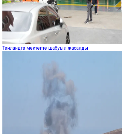
Таиландта мектепте шабуыл жасалды