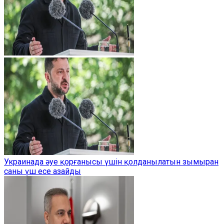
Украинада әуе қорғанысы үшін қолданылатын зымыран
саны үш есе азайды