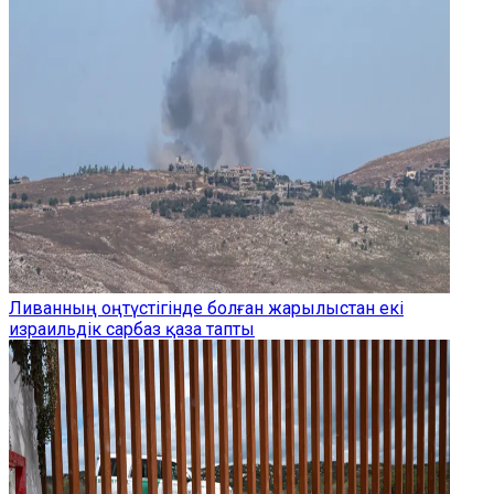
Ливанның оңтүстігінде болған жарылыстан екі
израильдік сарбаз қаза тапты