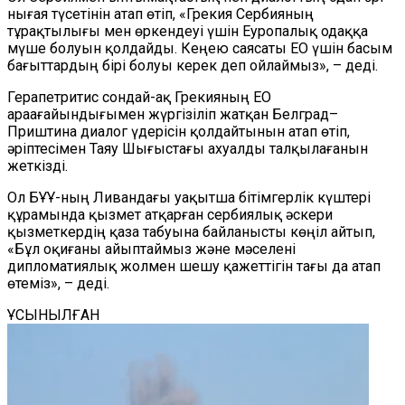
нығая түсетінін атап өтіп, «Грекия Сербияның
тұрақтылығы мен өркендеуі үшін Еуропалық одаққа
мүше болуын қолдайды. Кеңею саясаты ЕО үшін басым
бағыттардың бірі болуы керек деп ойлаймыз», – деді.
Герапетритис сондай-ақ Грекияның ЕО
араағайындығымен жүргізіліп жатқан Белград–
Приштина диалог үдерісін қолдайтынын атап өтіп,
әріптесімен Таяу Шығыстағы ахуалды талқылағанын
жеткізді.
Ол БҰҰ-ның Ливандағы уақытша бітімгерлік күштері
құрамында қызмет атқарған сербиялық әскери
қызметкердің қаза табуына байланысты көңіл айтып,
«Бұл оқиғаны айыптаймыз және мәселені
дипломатиялық жолмен шешу қажеттігін тағы да атап
өтеміз», – деді.
ҰСЫНЫЛҒАН