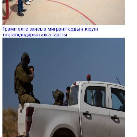
Трамп елге заңсыз мигранттардың кіруін
тоқтатқандарын алға тартты