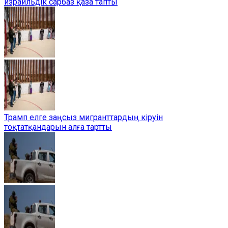
израильдік сарбаз қаза тапты
Трамп елге заңсыз мигранттардың кіруін
тоқтатқандарын алға тартты