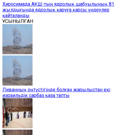
Хиросимада АҚШ-тың ядролық шабуылының 81
жылдығында ядролық қаруға қарсы үндеулер
қайталанды
ҰСЫНЫЛҒАН
Ливанның оңтүстігінде болған жарылыстан екі
израильдік сарбаз қаза тапты