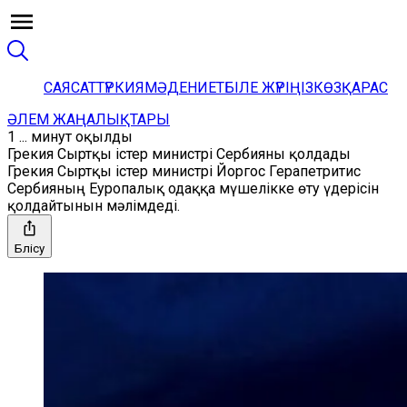
САЯСАТ
ТҮРКИЯ
МӘДЕНИЕТ
БІЛЕ ЖҮРІҢІЗ
КӨЗҚАРАС
ӘЛЕМ ЖАҢАЛЫҚТАРЫ
1 ... минут оқылды
Грекия Сыртқы істер министрі Сербияны қолдады
Грекия Сыртқы істер министрі Йоргос Герапетритис
Сербияның Еуропалық одаққа мүшелікке өту үдерісін
қолдайтынын мәлімдеді.
Бөлісу