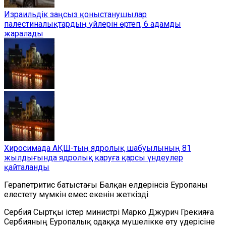
Израильдік заңсыз қоныстанушылар
палестиналықтардың үйлерін өртеп, 6 адамды
жаралады
Хиросимада АҚШ-тың ядролық шабуылының 81
жылдығында ядролық қаруға қарсы үндеулер
қайталанды
Герапетритис батыстағы Балқан елдерінсіз Еуропаны
елестету мүмкін емес екенін жеткізді.
Сербия Сыртқы істер министрі Марко Джурич Грекияға
Сербияның Еуропалық одаққа мүшелікке өту үдерісіне