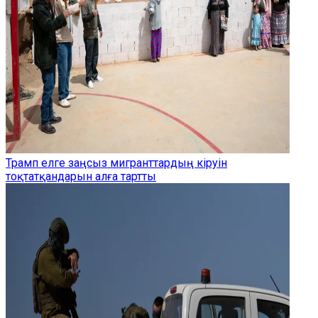
Трамп елге заңсыз мигранттардың кіруін
тоқтатқандарын алға тартты