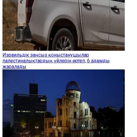
Израильдік заңсыз қоныстанушылар
палестиналықтардың үйлерін өртеп, 6 адамды
жаралады