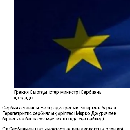
Грекия Сыртқы істер министрі Сербияны
қолдады
Сербия астанасы Белградқа ресми сапармен барған
Герапетритис сербиялық әріптесі Марко Джуричпен
бірлескен баспасөз мәслихатында сөз сөйледі.
Ол Сербиямен ынтымақтастық пен диалогтың одан әрі