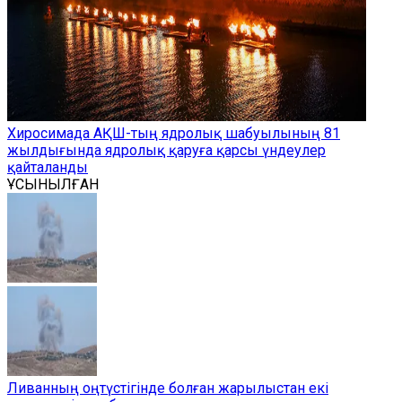
Хиросимада АҚШ-тың ядролық шабуылының 81
жылдығында ядролық қаруға қарсы үндеулер
қайталанды
ҰСЫНЫЛҒАН
Ливанның оңтүстігінде болған жарылыстан екі