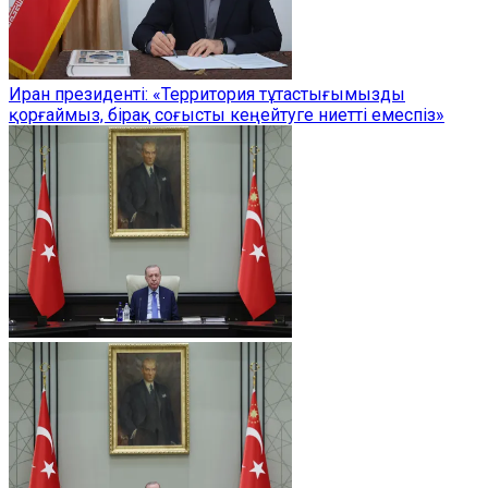
Иран президенті: «Территория тұтастығымызды
қорғаймыз, бірақ соғысты кеңейтуге ниетті емеспіз»