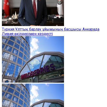
Түркия Ұлттық барлау ұйымының басшысы Анкарада
Ливия өкілдерімен кездесті