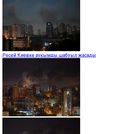
Ресей Киевке ауқымды шабуыл жасады