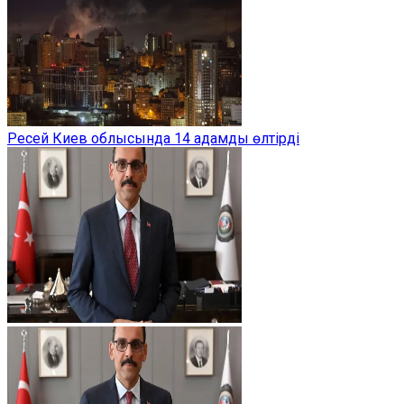
Ресей Киев облысында 14 адамды өлтірді