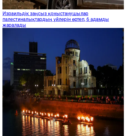
Израильдік заңсыз қоныстанушылар
палестиналықтардың үйлерін өртеп, 6 адамды
жаралады