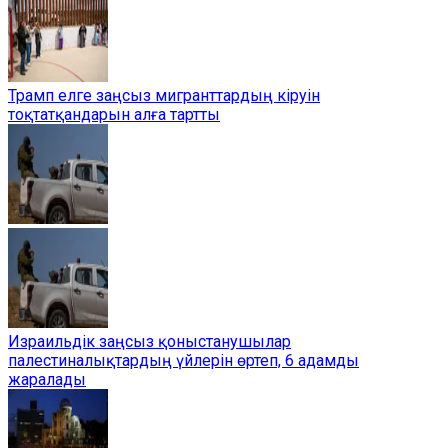
Трамп елге заңсыз мигранттардың кіруін
тоқтатқандарын алға тартты
Израильдік заңсыз қоныстанушылар
палестиналықтардың үйлерін өртеп, 6 адамды
жаралады