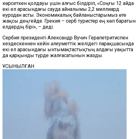
көрсеткен қолдауы үшін алғыс білдіріп, «Соңғы 12 айда
екі ел арасындағы сауда айналымы 2,2 миллиард
еуродан асты. Экономикалық байланыстарымыз өте
жақсы деңгейде. Грекия – серб туристер ең көп баратын
елдердің бірі», – деді.
Сербия президенті Александр Вучич Герапетритиспен
кездескеннен кейін әлеуметтік желідегі парақшасында
екі ел арасындағы ынтымақтастықтың алдағы уақытта
да қарқынды түрде жалғасатынын жазды.
ҰСЫНЫЛҒАН