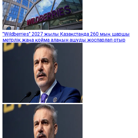
"Wildberries" 2027 жылы Қазақстанда 260 мың шаршы
метрлік жаңа қойма алаңын ашуды жоспарлап отыр