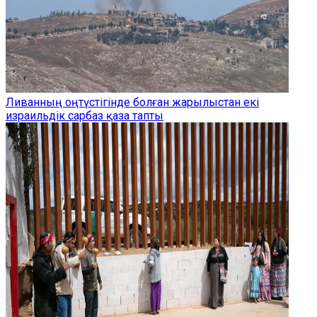
Ливанның оңтүстігінде болған жарылыстан екі
израильдік сарбаз қаза тапты