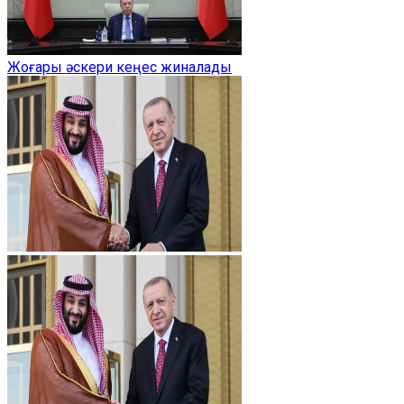
Жоғары әскери кеңес жиналады