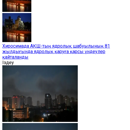
Хиросимада АҚШ-тың ядролық шабуылының 81
жылдығында ядролық қаруға қарсы үндеулер
қайталанды
Іздеу