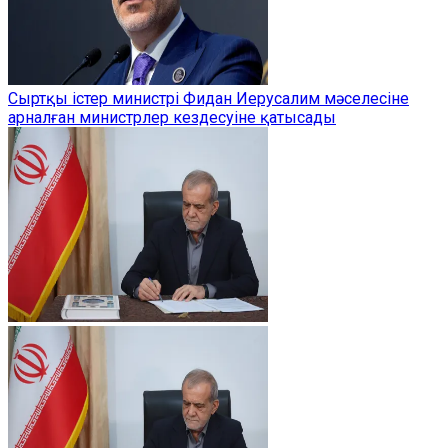
Сыртқы істер министрі Фидан Иерусалим мәселесіне
арналған министрлер кездесуіне қатысады