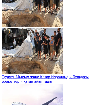
Түркия, Мысыр және Катар Израильдің Газадағы
әрекеттерін қатаң айыптады