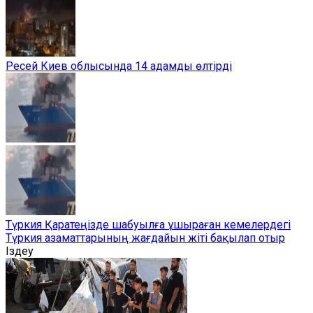
Ресей Киев облысында 14 адамды өлтірді
Түркия Қаратеңізде шабуылға ұшыраған кемелердегі
Түркия азаматтарының жағдайын жіті бақылап отыр
Іздеу