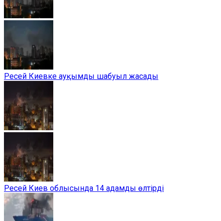
Ресей Киевке ауқымды шабуыл жасады
Ресей Киев облысында 14 адамды өлтірді