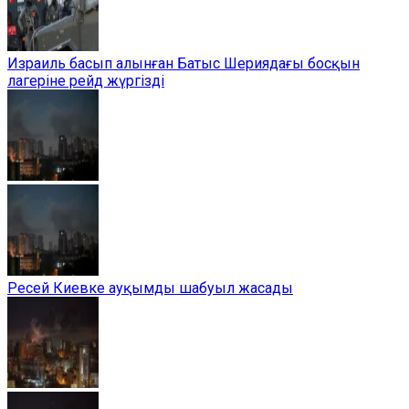
Израиль басып алынған Батыс Шериядағы босқын
лагеріне рейд жүргізді
Ресей Киевке ауқымды шабуыл жасады