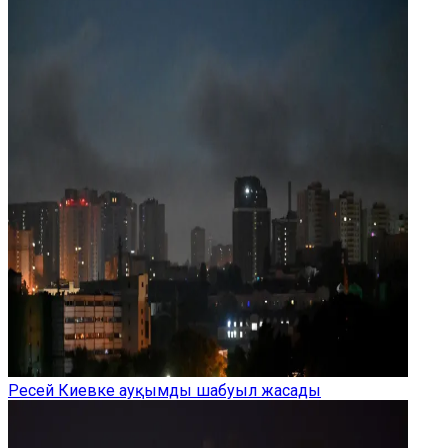
Ресей Киевке ауқымды шабуыл жасады