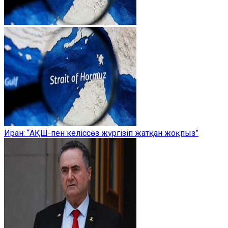
Иран: “АҚШ-пен келіссөз жүргізіп жатқан жоқпыз”