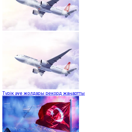
Түрік әуе жолдары рекорд жаңартты