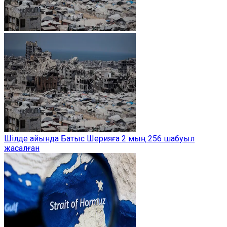
Шілде айында Батыс Шерияға 2 мың 256 шабуыл
жасалған