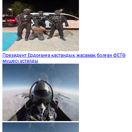
Президент Ердоғанға қастандық жасамақ болған ФЕТӨ
мүшесі ұсталды