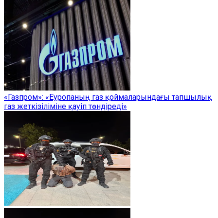
«Газпром»: «Еуропаның газ қоймаларындағы тапшылық
газ жеткізіліміне қауіп төндіреді»