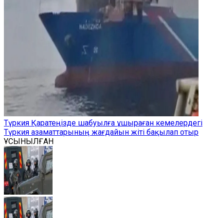
Түркия Қаратеңізде шабуылға ұшыраған кемелердегі
Түркия азаматтарының жағдайын жіті бақылап отыр
ҰСЫНЫЛҒАН