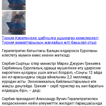
Түркия Қаратеңізде шабуылға ұшыраған кемелердегі
Түркия азаматтарының жағдайын жіті бақылап отыр
Герапетритис батыстағы Балқан елдерінсіз Еуропаны
елестету мүмкін емес екенін жеткізді.
Сербия Сыртқы істер министрі Марко Джурич Грекияға
Сербияның Еуропалық одаққа мүшелікке өту үдерісіне
көрсеткен қолдауы үшін алғыс білдіріп, «Соңғы 12 айда
екі ел арасындағы сауда айналымы 2,2 миллиард
еуродан асты. Экономикалық байланыстарымыз өте
жақсы деңгейде. Грекия – серб туристер ең көп баратын
елдердің бірі», – деді.
Сербия президенті Александр Вучич Герапетритиспен
кездескеннен кейін әлеуметтік желідегі парақшасында