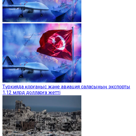
Түркияда қорғаныс және авиация саласының экспорты
1,12 млрд долларға жетті