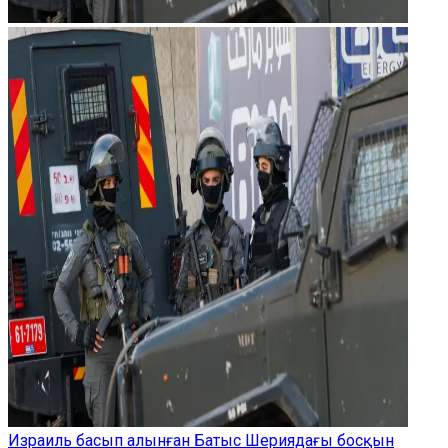
Израиль басып алынған Батыс Шериядағы босқын