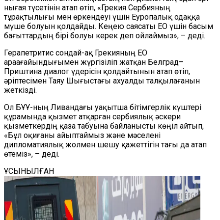
нығая түсетінін атап өтіп, «Грекия Сербияның
тұрақтылығы мен өркендеуі үшін Еуропалық одаққа
мүше болуын қолдайды. Кеңею саясаты ЕО үшін басым
бағыттардың бірі болуы керек деп ойлаймыз», – деді.
Герапетритис сондай-ақ Грекияның ЕО
араағайындығымен жүргізіліп жатқан Белград–
Приштина диалог үдерісін қолдайтынын атап өтіп,
әріптесімен Таяу Шығыстағы ахуалды талқылағанын
жеткізді.
Ол БҰҰ-ның Ливандағы уақытша бітімгерлік күштері
құрамында қызмет атқарған сербиялық әскери
қызметкердің қаза табуына байланысты көңіл айтып,
«Бұл оқиғаны айыптаймыз және мәселені
дипломатиялық жолмен шешу қажеттігін тағы да атап
өтеміз», – деді.
ҰСЫНЫЛҒАН