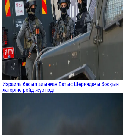
Израиль басып алынған Батыс Шериядағы босқын
лагеріне рейд жүргізді