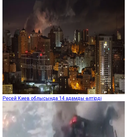
Ресей Киев облысында 14 адамды өлтірді