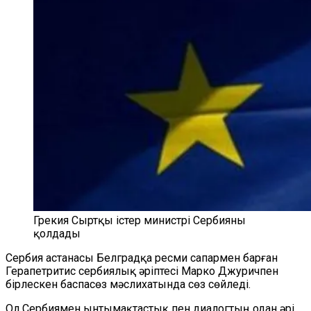
Грекия Сыртқы істер министрі Сербияны
қолдады
Сербия астанасы Белградқа ресми сапармен барған
Герапетритис сербиялық әріптесі Марко Джуричпен
бірлескен баспасөз мәслихатында сөз сөйледі.
Ол Сербиямен ынтымақтастық пен диалогтың одан әрі