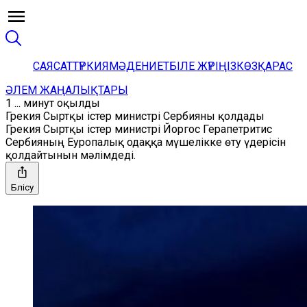
САЯСАТ
ТҮРКИЯ
МӘДЕНИЕТ
БІЛЕ ЖҮРІҢІЗ
КӨЗҚАРАС
ӘЛЕМ ЖАҢАЛЫҚТАРЫ
1 ... минут оқылды
Грекия Сыртқы істер министрі Сербияны қолдады
Грекия Сыртқы істер министрі Йоргос Герапетритис
Сербияның Еуропалық одаққа мүшелікке өту үдерісін
қолдайтынын мәлімдеді.
Бөлісу