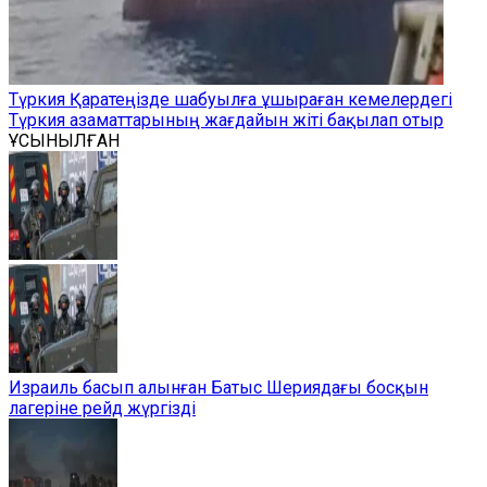
Түркия Қаратеңізде шабуылға ұшыраған кемелердегі
Түркия азаматтарының жағдайын жіті бақылап отыр
ҰСЫНЫЛҒАН
Израиль басып алынған Батыс Шериядағы босқын
лагеріне рейд жүргізді