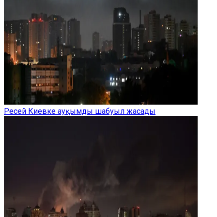
Ресей Киевке ауқымды шабуыл жасады