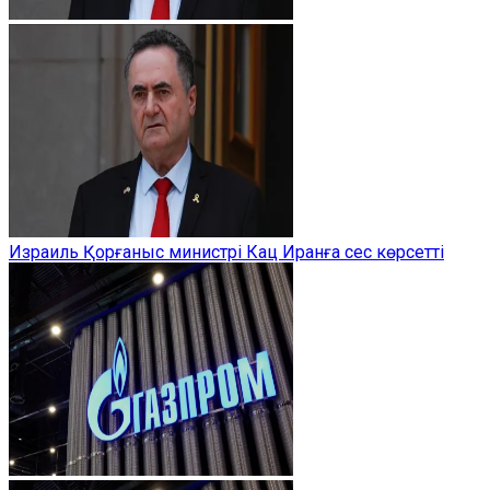
Израиль Қорғаныс министрі Кац Иранға сес көрсетті