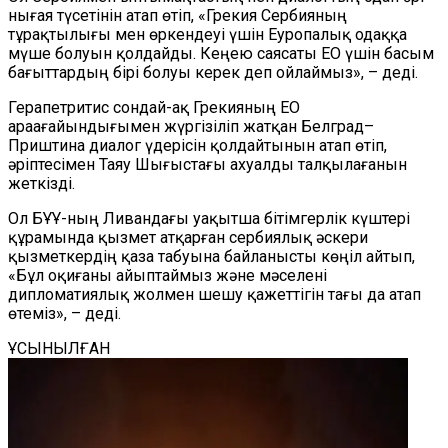
нығая түсетінін атап өтіп, «Грекия Сербияның
тұрақтылығы мен өркендеуі үшін Еуропалық одаққа
мүше болуын қолдайды. Кеңею саясаты ЕО үшін басым
бағыттардың бірі болуы керек деп ойлаймыз», – деді.
Герапетритис сондай-ақ Грекияның ЕО
араағайындығымен жүргізіліп жатқан Белград–
Приштина диалог үдерісін қолдайтынын атап өтіп,
әріптесімен Таяу Шығыстағы ахуалды талқылағанын
жеткізді.
Ол БҰҰ-ның Ливандағы уақытша бітімгерлік күштері
құрамында қызмет атқарған сербиялық әскери
қызметкердің қаза табуына байланысты көңіл айтып,
«Бұл оқиғаны айыптаймыз және мәселені
дипломатиялық жолмен шешу қажеттігін тағы да атап
өтеміз», – деді.
ҰСЫНЫЛҒАН