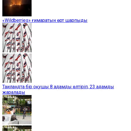
«Wildberries» ғимаратын өрт шарпыды
Таиландта бір оқушы 8 адамды өлтіріп, 23 адамды
жаралады