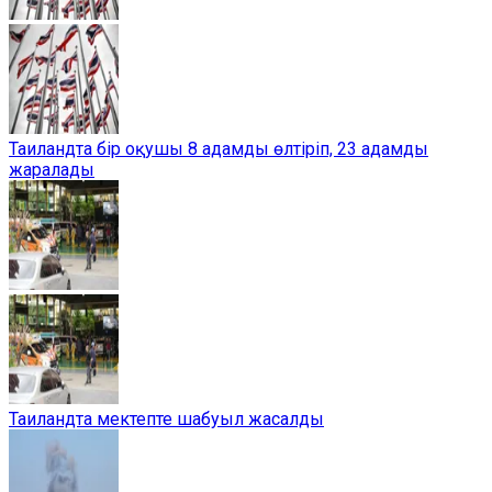
Таиландта бір оқушы 8 адамды өлтіріп, 23 адамды
жаралады
Таиландта мектепте шабуыл жасалды