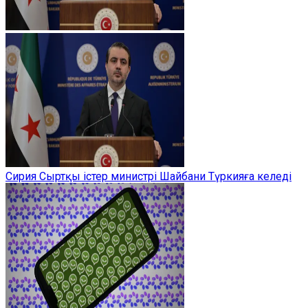
Сирия Сыртқы істер министрі Шайбани Түркияға келеді