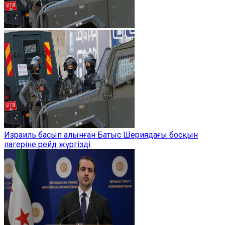
Израиль басып алынған Батыс Шериядағы босқын
лагеріне рейд жүргізді