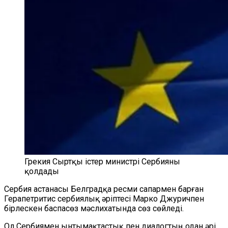
Грекия Сыртқы істер министрі Сербияны
қолдады
Сербия астанасы Белградқа ресми сапармен барған
Герапетритис сербиялық әріптесі Марко Джуричпен
бірлескен баспасөз мәслихатында сөз сөйледі.
Ол Сербиямен ынтымақтастық пен диалогтың одан әрі