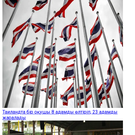
Таиландта бір оқушы 8 адамды өлтіріп, 23 адамды
жаралады