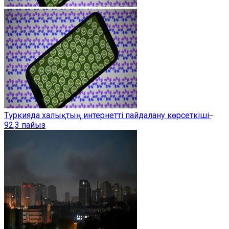
Түркияда халықтың интернетті пайдалану көрсеткіші ̶
92,3 пайыз