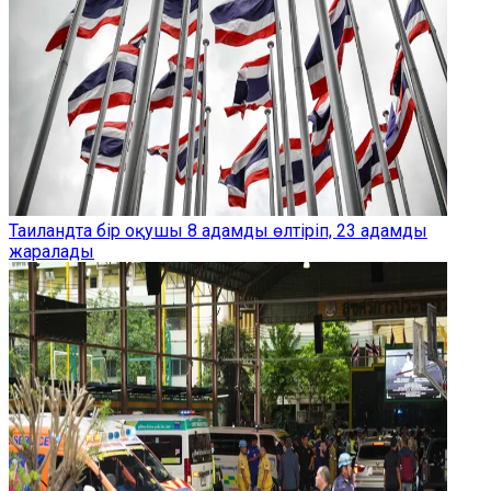
Таиландта бір оқушы 8 адамды өлтіріп, 23 адамды
жаралады