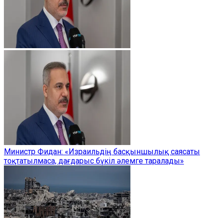
Министр Фидан: «Израильдің басқыншылық саясаты
тоқтатылмаса, дағдарыс бүкіл әлемге таралады»