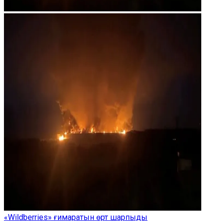
«Wildberries» ғимаратын өрт шарпыды