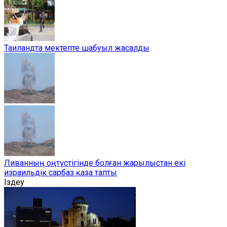
Таиландта мектепте шабуыл жасалды
Ливанның оңтүстігінде болған жарылыстан екі
израильдік сарбаз қаза тапты
Іздеу