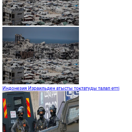
Индонезия Израильден атысты тоқтатуды талап етті