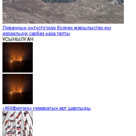
Ливанның оңтүстігінде болған жарылыстан екі
израильдік сарбаз қаза тапты
ҰСЫНЫЛҒАН
«Wildberries» ғимаратын өрт шарпыды