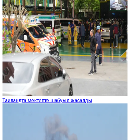
Таиландта мектепте шабуыл жасалды