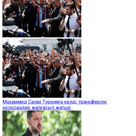
Мұхаммед Салах Түркияға келді: трансферлік
келіссөздер жалғасып жатыр