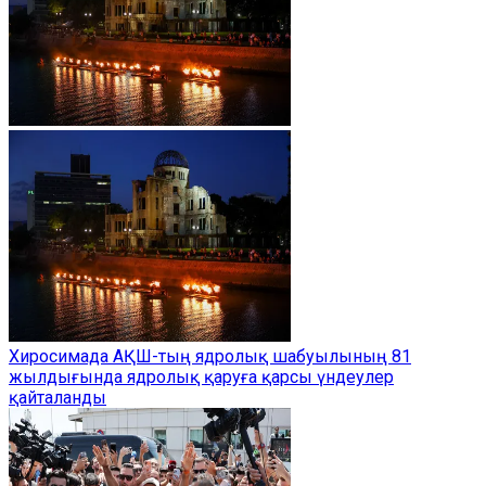
Хиросимада АҚШ-тың ядролық шабуылының 81
жылдығында ядролық қаруға қарсы үндеулер
қайталанды