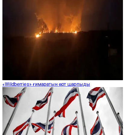
«Wildberries» ғимаратын өрт шарпыды