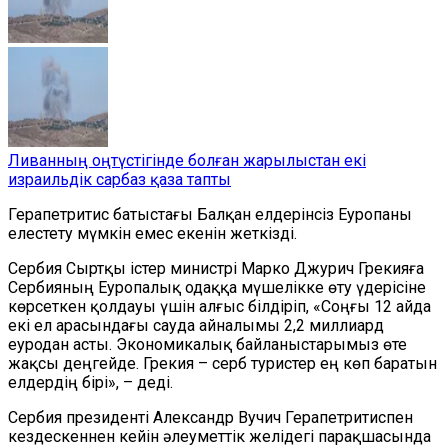
Ливанның оңтүстігінде болған жарылыстан екі
израильдік сарбаз қаза тапты
Герапетритис батыстағы Балқан елдерінсіз Еуропаны
елестету мүмкін емес екенін жеткізді.
Сербия Сыртқы істер министрі Марко Джурич Грекияға
Сербияның Еуропалық одаққа мүшелікке өту үдерісіне
көрсеткен қолдауы үшін алғыс білдіріп, «Соңғы 12 айда
екі ел арасындағы сауда айналымы 2,2 миллиард
еуродан асты. Экономикалық байланыстарымыз өте
жақсы деңгейде. Грекия – серб туристер ең көп баратын
елдердің бірі», – деді.
Сербия президенті Александр Вучич Герапетритиспен
кездескеннен кейін әлеуметтік желідегі парақшасында