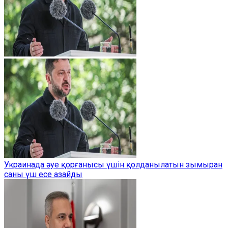
Украинада әуе қорғанысы үшін қолданылатын зымыран
саны үш есе азайды