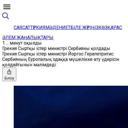
САЯСАТ
ТҮРКИЯ
МӘДЕНИЕТ
БІЛЕ ЖҮРІҢІЗ
КӨЗҚАРАС
ӘЛЕМ ЖАҢАЛЫҚТАРЫ
1 ... минут оқылды
Грекия Сыртқы істер министрі Сербияны қолдады
Грекия Сыртқы істер министрі Йоргос Герапетритис
Сербияның Еуропалық одаққа мүшелікке өту үдерісін
қолдайтынын мәлімдеді.
Бөлісу