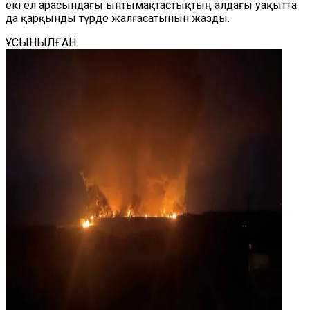
екі ел арасындағы ынтымақтастықтың алдағы уақытта
да қарқынды түрде жалғасатынын жазды.
ҰСЫНЫЛҒАН