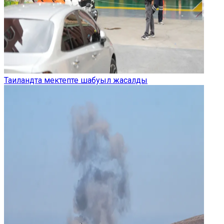
Таиландта мектепте шабуыл жасалды