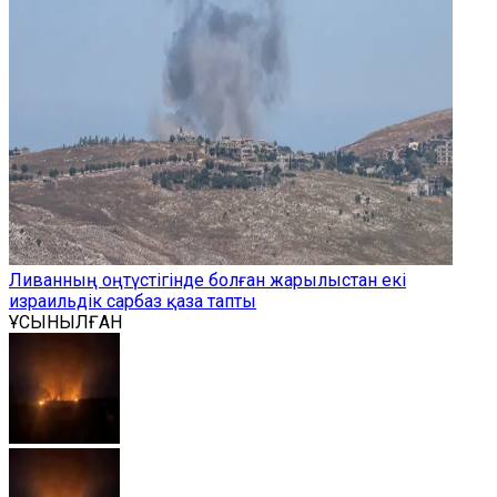
Ливанның оңтүстігінде болған жарылыстан екі
израильдік сарбаз қаза тапты
ҰСЫНЫЛҒАН