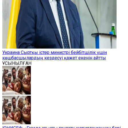
Украина Сыртқы істер министрі бейбітшілік үшін
көшбасшылардың кездесуі қажет екенін айтты
ҰСЫНЫЛҒАН