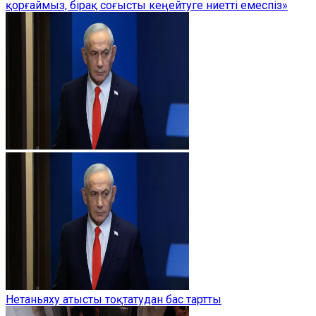
қорғаймыз, бірақ соғысты кеңейтуге ниетті емеспіз»
Нетаньяху атысты тоқтатудан бас тартты