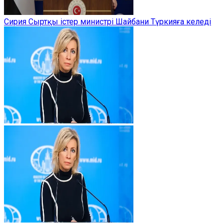
Сирия Сыртқы істер министрі Шайбани Түркияға келеді