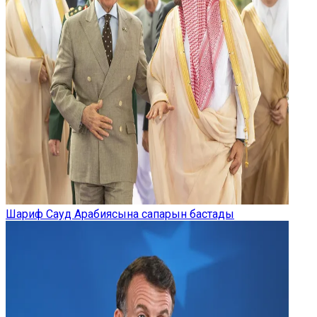
Шариф Сауд Арабиясына сапарын бастады