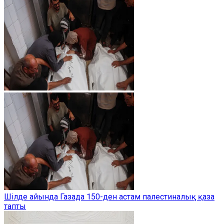
Шілде айында Газада 150-ден астам палестиналық қаза
тапты