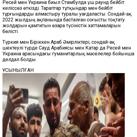
Ресей мен Украина биыл Стамбулда үш раунд бейбіт
келіссөз өткізді. Тараптар тұтқындар мен бейбіт
тұрғындарды алмастыру туралы уағдаласты. Сондай-ақ
2022 жылдың ақпанында басталған соғысты тоқтату
жолдарын қамтитын өзара түсіністік хаттамаларын
бөлісті.
Түркия мен Біріккен Араб Әмірліктері, сондай-ақ
шектеулі түрде Сауд Арабиясы мен Катар да Ресей мен
Украина арасындағы гуманитарлық мәселелер бойынша
делдал болды.
ҰСЫНЫЛҒАН