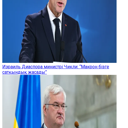
Израиль Диаспора министрі Чикли: “Макрон бізге
сатқындық жасады”