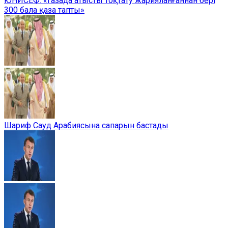
ЮНИСЕФ: «Газада атысты тоқтату жарияланғаннан бері
300 бала қаза тапты»
Шариф Сауд Арабиясына сапарын бастады