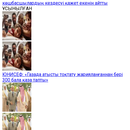
көшбасшылардың кездесуі қажет екенін айтты
ҰСЫНЫЛҒАН
ЮНИСЕФ: «Газада атысты тоқтату жарияланғаннан бері
300 бала қаза тапты»