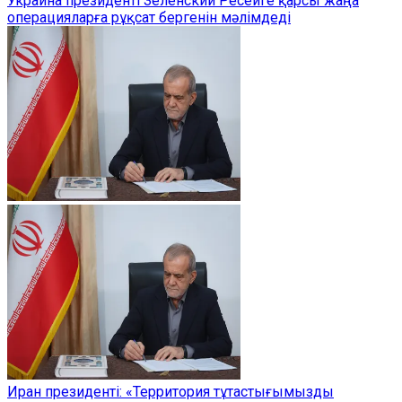
Украина президенті Зеленский Ресейге қарсы жаңа
операцияларға рұқсат бергенін мәлімдеді
Иран президенті: «Территория тұтастығымызды