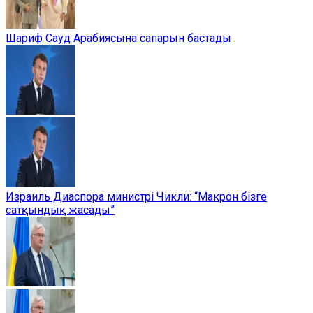
Шариф Сауд Арабиясына сапарын бастады
Израиль Диаспора министрі Чикли: “Макрон бізге
сатқындық жасады”