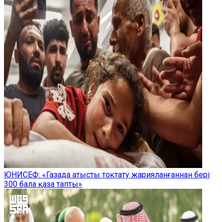
ЮНИСЕФ: «Газада атысты тоқтату жарияланғаннан бері
300 бала қаза тапты»