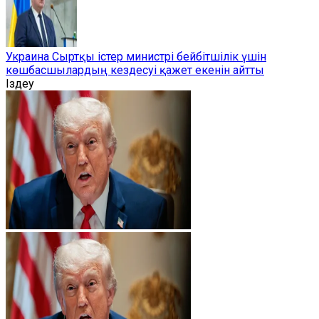
Украина Сыртқы істер министрі бейбітшілік үшін
көшбасшылардың кездесуі қажет екенін айтты
Іздеу