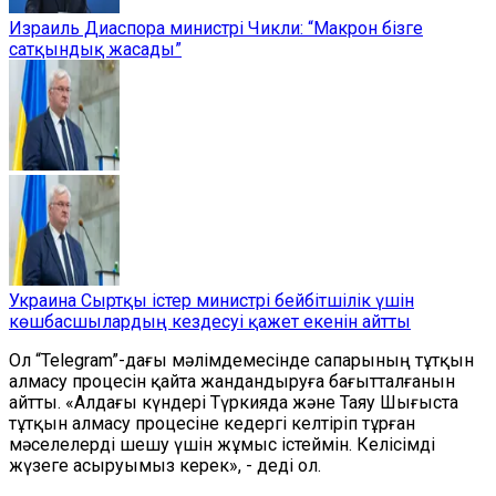
Израиль Диаспора министрі Чикли: “Макрон бізге
сатқындық жасады”
Украина Сыртқы істер министрі бейбітшілік үшін
көшбасшылардың кездесуі қажет екенін айтты
Ол “Telegram”-дағы мәлімдемесінде сапарының тұтқын
алмасу процесін қайта жандандыруға бағытталғанын
айтты. «Алдағы күндері Түркияда және Таяу Шығыста
тұтқын алмасу процесіне кедергі келтіріп тұрған
мәселелерді шешу үшін жұмыс істеймін. Келісімді
жүзеге асыруымыз керек», - деді ол.