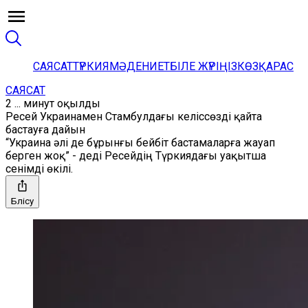
САЯСАТ
ТҮРКИЯ
МӘДЕНИЕТ
БІЛЕ ЖҮРІҢІЗ
КӨЗҚАРАС
САЯСАТ
2 ... минут оқылды
Ресей Украинамен Стамбулдағы келіссөзді қайта
бастауға дайын
“Украина әлі де бұрынғы бейбіт бастамаларға жауап
берген жоқ” - деді Ресейдің Түркиядағы уақытша
сенімді өкілі.
Бөлісу