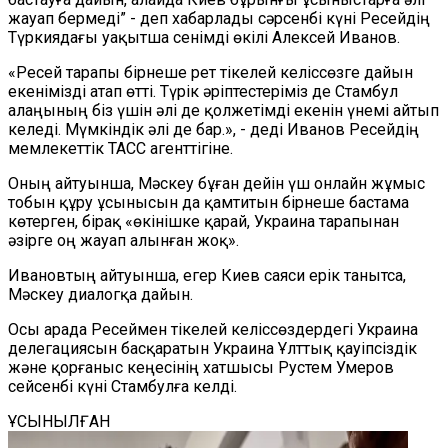
жауап бермеді” - деп хабарлады сәрсенбі күні Ресейдің
Түркиядағы уақытша сенімді өкілі Алексей Иванов.
«Ресей тарапы бірнеше рет тікелей келіссөзге дайын
екенімізді атап өтті. Түрік әріптестеріміз де Стамбул
алаңының біз үшін әлі де қолжетімді екенін үнемі айтып
келеді. Мүмкіндік әлі де бар.», - деді Иванов Ресейдің
мемлекеттік ТАСС агенттігіне.
Оның айтуынша, Мәскеу бұған дейін үш онлайн жұмыс
тобын құру ұсынысын да қамтитын бірнеше бастама
көтерген, бірақ «өкінішке қарай, Украина тарапынан
әзірге оң жауап алынған жоқ».
Ивановтың айтуынша, егер Киев саяси ерік танытса,
Мәскеу диалогқа дайын.
Осы арада Ресеймен тікелей келіссөздердегі Украина
делегациясын басқаратын Украина Ұлттық қауіпсіздік
және қорғаныс кеңесінің хатшысы Рустем Умеров
сейсенбі күні Стамбулға келді.
ҰСЫНЫЛҒАН