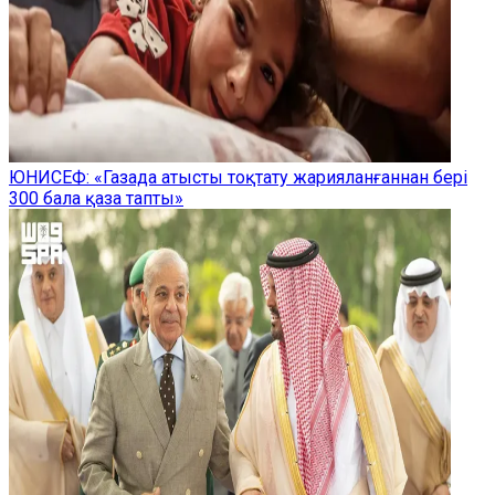
ЮНИСЕФ: «Газада атысты тоқтату жарияланғаннан бері
300 бала қаза тапты»