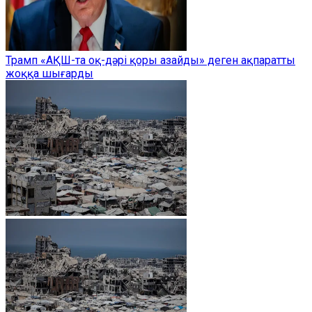
Трамп «АҚШ-та оқ-дәрі қоры азайды» деген ақпаратты
жоққа шығарды