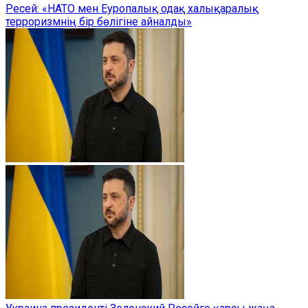
Ресей: «НАТО мен Еуропалық одақ халықаралық
терроризмнің бір бөлігіне айналды»