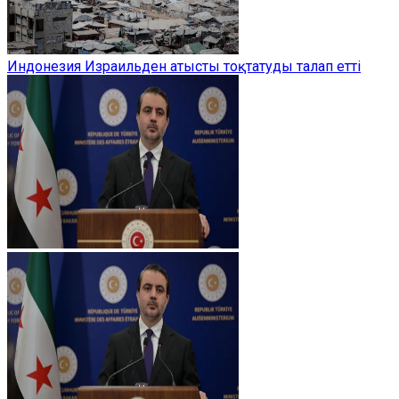
Индонезия Израильден атысты тоқтатуды талап етті