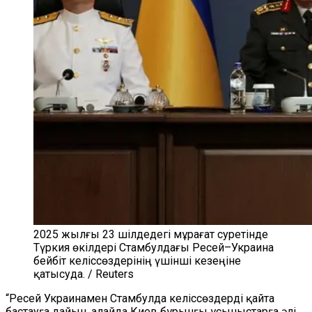
2025 жылғы 23 шілдедегі мұрағат суретінде
Түркия өкілдері Стамбулдағы Ресей–Украина
бейбіт келіссөздерінің үшінші кезеңіне
қатысуда. / Reuters
“Ресей Украинамен Стамбулда келіссөздерді қайта
бастауға дайын, алайда Киев бұрынғы ұсыныстарға әлі