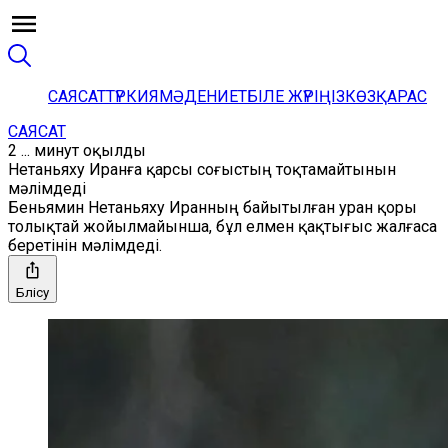
САЯСАТ
ТҮРКИЯ
МӘДЕНИЕТ
БІЛЕ ЖҮРІҢІЗ
КӨЗҚАРАС
САЯСАТ
2 ... минут оқылды
Нетаньяху Иранға қарсы соғыстың тоқтамайтынын
мәлімдеді
Беньямин Нетаньяху Иранның байытылған уран қоры
толықтай жойылмайынша, бұл елмен қақтығыс жалғаса
беретінін мәлімдеді.
Бөлісу