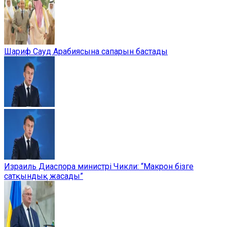
Шариф Сауд Арабиясына сапарын бастады
Израиль Диаспора министрі Чикли: “Макрон бізге
сатқындық жасады”