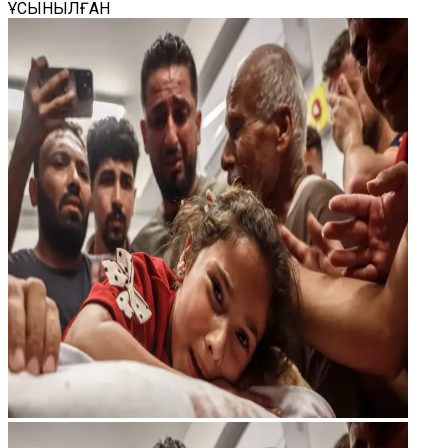
ҰСЫНЫЛҒАН