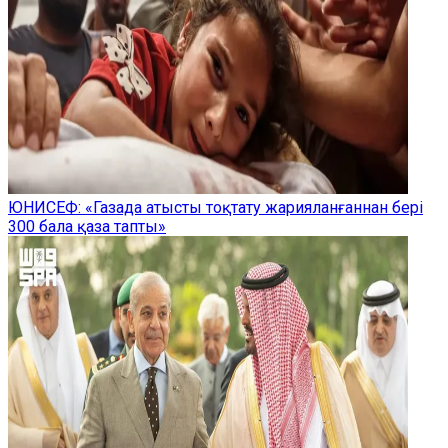
ЮНИСЕФ: «Газада атысты тоқтату жарияланғаннан бері
300 бала қаза тапты»