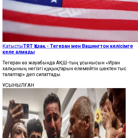
Қатысты
TRT Қазақ - Тегеран мен Вашингтон келісімге
келе алмады
Тегеран өз жауабында АҚШ-тың ұсынысын «Иран
халқының негізгі құқықтарын елемейтін шектен тыс
талаптар» деп сипаттады.
ҰСЫНЫЛҒАН