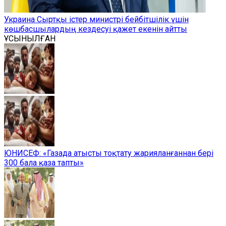
Украина Сыртқы істер министрі бейбітшілік үшін
көшбасшылардың кездесуі қажет екенін айтты
ҰСЫНЫЛҒАН
ЮНИСЕФ: «Газада атысты тоқтату жарияланғаннан бері
300 бала қаза тапты»