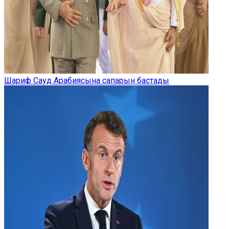
Шариф Сауд Арабиясына сапарын бастады