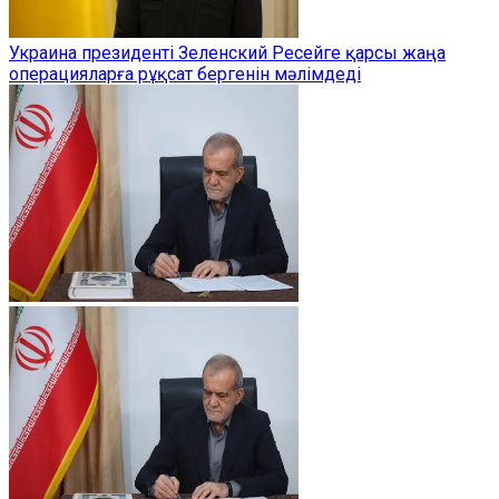
Украина президенті Зеленский Ресейге қарсы жаңа
операцияларға рұқсат бергенін мәлімдеді