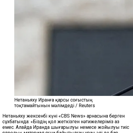
Нетаньяху Иранға қарсы соғыстың
тоқтамайтынын мәлімдеді / Reuters
Нетаньяху жексенбі күні «CBS News» арнасына берген
сұхбатында: «Біздің қол жеткізген нәтижелеріміз аз
емес. Алайда Иранда шығарылуы немесе жойылуы тиіс
ядролық материал яғни байытылған уран әлі де бар.