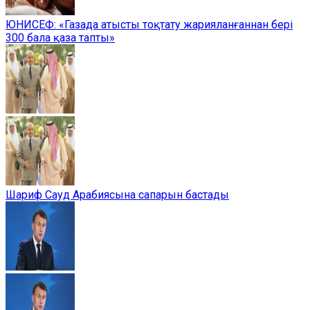
ЮНИСЕФ: «Газада атысты тоқтату жарияланғаннан бері
300 бала қаза тапты»
Шариф Сауд Арабиясына сапарын бастады