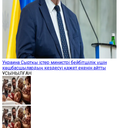
Украина Сыртқы істер министрі бейбітшілік үшін
көшбасшылардың кездесуі қажет екенін айтты
ҰСЫНЫЛҒАН