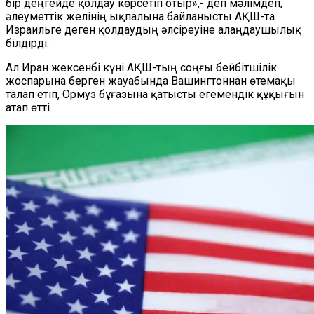
бір деңгейде қолдау көрсетіп отыр»,- деп мәлімдеп,
әлеуметтік желінің ықпалына байланысты АҚШ-та
Израильге деген қолдаудың әлсіреуіне алаңдаушылық
білдірді.
Ал Иран жексенбі күні АҚШ-тың соңғы бейбітшілік
жоспарына берген жауабында Вашингтоннан өтемақы
талап етіп, Ормуз бұғазына қатысты егемендік құқығын
атап өтті.