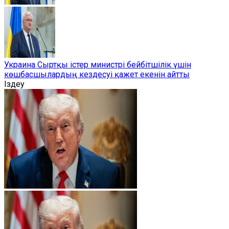
Украина Сыртқы істер министрі бейбітшілік үшін
көшбасшылардың кездесуі қажет екенін айтты
Іздеу