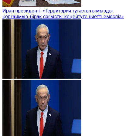
Иран президенті: «Территория тұтастығымызды
қорғаймыз, бірақ соғысты кеңейтуге ниетті емеспіз»