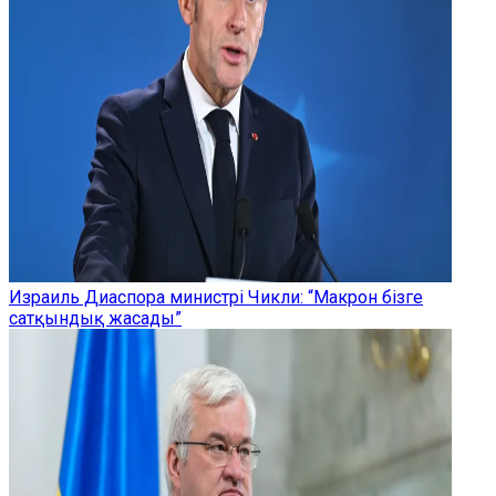
Израиль Диаспора министрі Чикли: “Макрон бізге
сатқындық жасады”