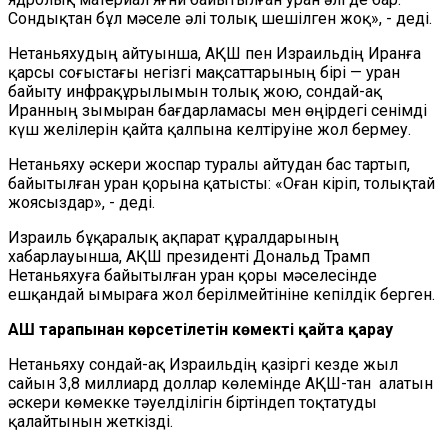
Сондықтан бұл мәселе әлі толық шешілген жоқ», - деді.
Нетаньяхудың айтуынша, АҚШ пен Израильдің Иранға
қарсы соғыстағы негізгі мақсаттарының бірі — уран
байыту инфрақұрылымын толық жою, сондай-ақ
Иранның зымыран бағдарламасы мен өңірдегі сенімді
күш желілерін қайта қалпына келтіруіне жол бермеу.
Нетаньяху әскери жоспар туралы айтудан бас тартып,
байытылған уран қорына қатысты: «Оған кіріп, толықтай
жоясыздар», - деді.
Израиль бұқаралық ақпарат құралдарының
хабарлауынша, АҚШ президенті Дональд Трамп
Нетаньяхуға байытылған уран қоры мәселесінде
ешқандай ымыраға жол берілмейтініне кепілдік берген.
АҚШ тарапынан көрсетілетін көмекті қайта қарау
Нетаньяху сондай-ақ Израильдің қазіргі кезде жыл
сайын 3,8 миллиард доллар көлемінде АҚШ-тан алатын
әскери көмекке тәуелділігін біртіндеп тоқтатуды
қалайтынын жеткізді.