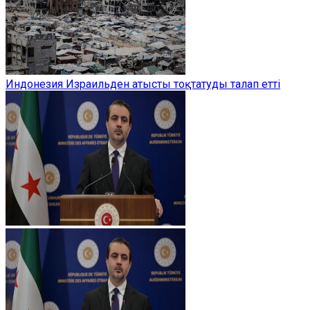
Индонезия Израильден атысты тоқтатуды талап етті