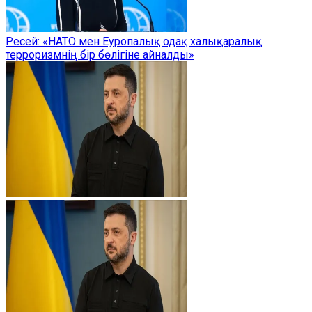
Ресей: «НАТО мен Еуропалық одақ халықаралық
терроризмнің бір бөлігіне айналды»