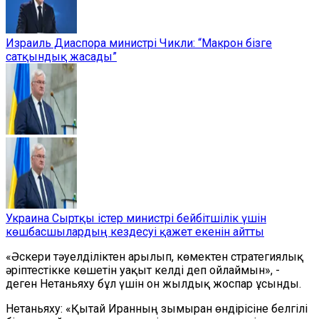
Израиль Диаспора министрі Чикли: “Макрон бізге
сатқындық жасады”
Украина Сыртқы істер министрі бейбітшілік үшін
көшбасшылардың кездесуі қажет екенін айтты
«Әскери тәуелділіктен арылып, көмектен стратегиялық
әріптестікке көшетін уақыт келді деп ойлаймын», -
деген Нетаньяху бұл үшін он жылдық жоспар ұсынды.
Нетаньяху: «Қытай Иранның зымыран өндірісіне белгілі