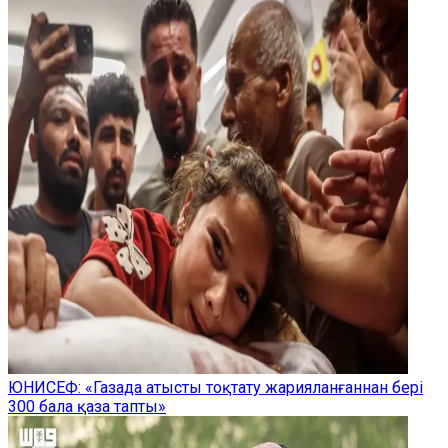
ЮНИСЕФ: «Газада атысты тоқтату жарияланғаннан бері
300 бала қаза тапты»