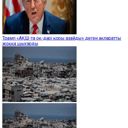
Трамп «АҚШ-та оқ-дәрі қоры азайды» деген ақпаратты
жоққа шығарды