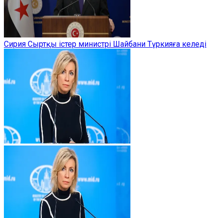
Сирия Сыртқы істер министрі Шайбани Түркияға келеді