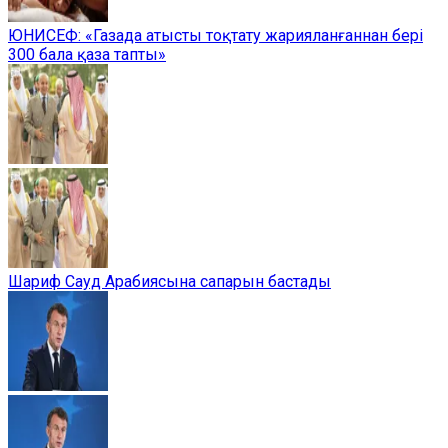
ЮНИСЕФ: «Газада атысты тоқтату жарияланғаннан бері
300 бала қаза тапты»
Шариф Сауд Арабиясына сапарын бастады