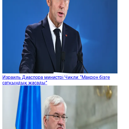
Израиль Диаспора министрі Чикли: “Макрон бізге
сатқындық жасады”