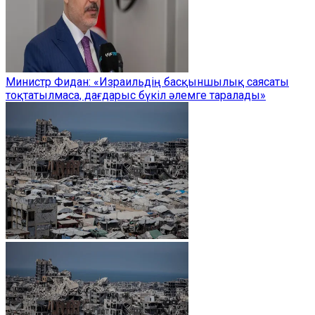
Министр Фидан: «Израильдің басқыншылық саясаты
тоқтатылмаса, дағдарыс бүкіл әлемге таралады»