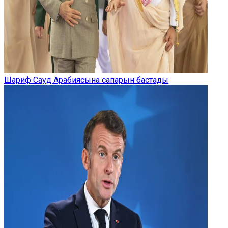
Шариф Сауд Арабиясына сапарын бастады