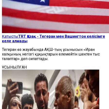
Қатысты
TRT Қазақ - Тегеран мен Вашингтон келісімге
келе алмады
Тегеран өз жауабында АҚШ-тың ұсынысын «Иран
халқының негізгі құқықтарын елемейтін шектен тыс
талаптар» деп сипаттады.
ҰСЫНЫЛҒАН