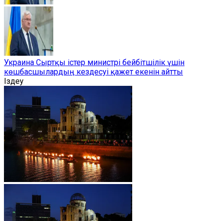
Украина Сыртқы істер министрі бейбітшілік үшін
көшбасшылардың кездесуі қажет екенін айтты
Іздеу