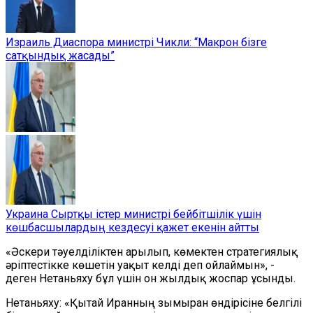
Израиль Диаспора министрі Чикли: “Макрон бізге
сатқындық жасады”
Украина Сыртқы істер министрі бейбітшілік үшін
көшбасшылардың кездесуі қажет екенін айтты
«Әскери тәуелділіктен арылып, көмектен стратегиялық
әріптестікке көшетін уақыт келді деп ойлаймын», -
деген Нетаньяху бұл үшін он жылдық жоспар ұсынды.
Нетаньяху: «Қытай Иранның зымыран өндірісіне белгілі