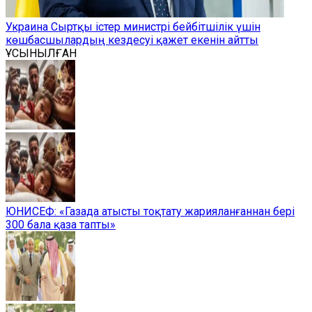
Украина Сыртқы істер министрі бейбітшілік үшін
көшбасшылардың кездесуі қажет екенін айтты
ҰСЫНЫЛҒАН
ЮНИСЕФ: «Газада атысты тоқтату жарияланғаннан бері
300 бала қаза тапты»