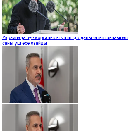
Украинада әуе қорғанысы үшін қолданылатын зымыран
саны үш есе азайды