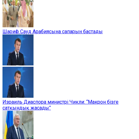
Шариф Сауд Арабиясына сапарын бастады
Израиль Диаспора министрі Чикли: “Макрон бізге
сатқындық жасады”