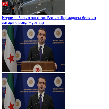
Израиль басып алынған Батыс Шериядағы босқын
лагеріне рейд жүргізді