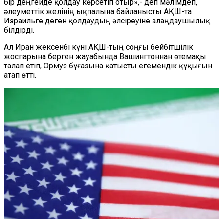
бір деңгейде қолдау көрсетіп отыр»,- деп мәлімдеп,
әлеуметтік желінің ықпалына байланысты АҚШ-та
Израильге деген қолдаудың әлсіреуіне алаңдаушылық
білдірді.
Ал Иран жексенбі күні АҚШ-тың соңғы бейбітшілік
жоспарына берген жауабында Вашингтоннан өтемақы
талап етіп, Ормуз бұғазына қатысты егемендік құқығын
атап өтті.