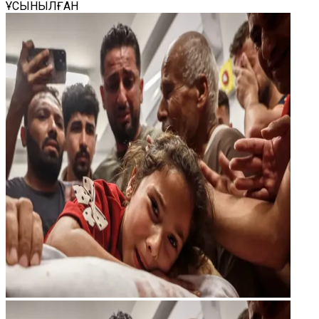
ҰСЫНЫЛҒАН