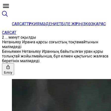
САЯСАТ
ТҮРКИЯ
МӘДЕНИЕТ
БІЛЕ ЖҮРІҢІЗ
КӨЗҚАРАС
САЯСАТ
2 ... минут оқылды
Нетаньяху Иранға қарсы соғыстың тоқтамайтынын
мәлімдеді
Беньямин Нетаньяху Иранның байытылған уран қоры
толықтай жойылмайынша, бұл елмен қақтығыс жалғаса
беретінін мәлімдеді.
Бөлісу