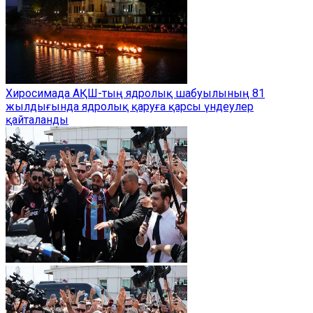
Хиросимада АҚШ-тың ядролық шабуылының 81
жылдығында ядролық қаруға қарсы үндеулер
қайталанды