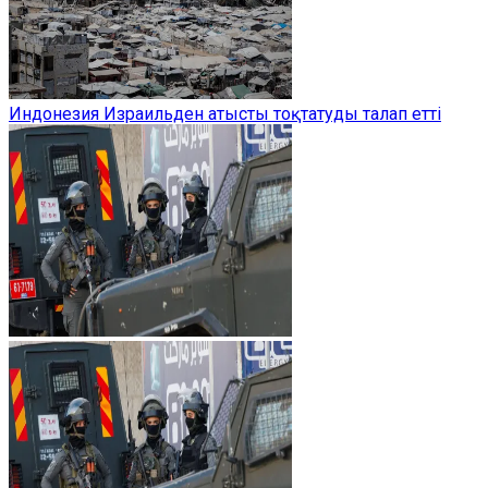
Индонезия Израильден атысты тоқтатуды талап етті