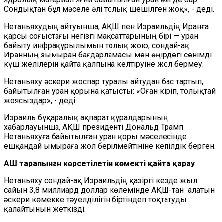
Сондықтан бұл мәселе әлі толық шешілген жоқ», - деді.
Нетаньяхудың айтуынша, АҚШ пен Израильдің Иранға
қарсы соғыстағы негізгі мақсаттарының бірі — уран
байыту инфрақұрылымын толық жою, сондай-ақ
Иранның зымыран бағдарламасы мен өңірдегі сенімді
күш желілерін қайта қалпына келтіруіне жол бермеу.
Нетаньяху әскери жоспар туралы айтудан бас тартып,
байытылған уран қорына қатысты: «Оған кіріп, толықтай
жоясыздар», - деді.
Израиль бұқаралық ақпарат құралдарының
хабарлауынша, АҚШ президенті Дональд Трамп
Нетаньяхуға байытылған уран қоры мәселесінде
ешқандай ымыраға жол берілмейтініне кепілдік берген.
АҚШ тарапынан көрсетілетін көмекті қайта қарау
Нетаньяху сондай-ақ Израильдің қазіргі кезде жыл
сайын 3,8 миллиард доллар көлемінде АҚШ-тан алатын
әскери көмекке тәуелділігін біртіндеп тоқтатуды
қалайтынын жеткізді.