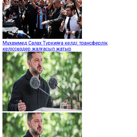
Мұхаммед Салах Түркияға келді: трансферлік
келіссөздер жалғасып жатыр