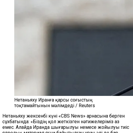
Нетаньяху Иранға қарсы соғыстың
тоқтамайтынын мәлімдеді / Reuters
Нетаньяху жексенбі күні «CBS News» арнасына берген
сұхбатында: «Біздің қол жеткізген нәтижелеріміз аз
емес. Алайда Иранда шығарылуы немесе жойылуы тиіс
ядролық материал яғни байытылған уран әлі де бар.