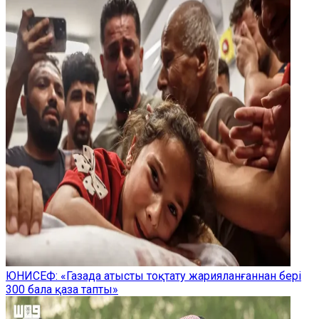
ЮНИСЕФ: «Газада атысты тоқтату жарияланғаннан бері
300 бала қаза тапты»