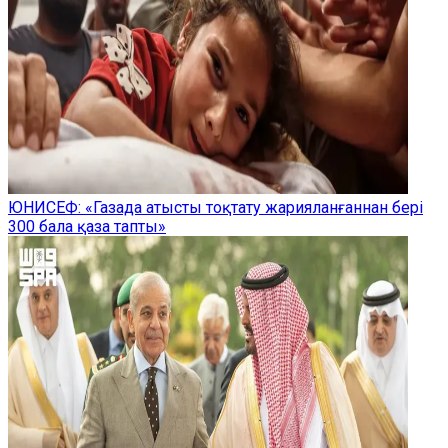
ЮНИСЕФ: «Газада атысты тоқтату жарияланғаннан бері
300 бала қаза тапты»