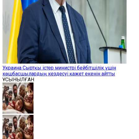
Украина Сыртқы істер министрі бейбітшілік үшін
көшбасшылардың кездесуі қажет екенін айтты
ҰСЫНЫЛҒАН