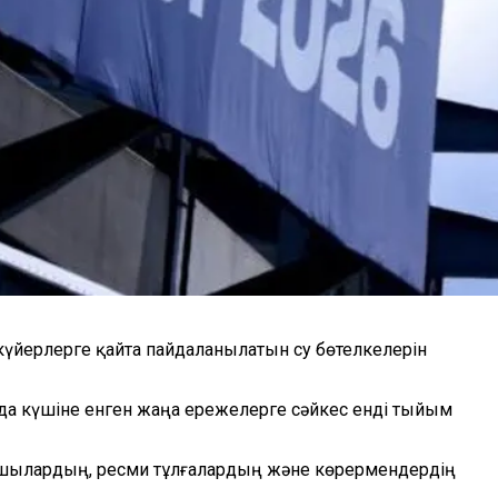
нкүйерлерге қайта пайдаланылатын су бөтелкелерін
птада күшіне енген жаңа ережелерге сәйкес енді тыйым
ыншылардың, ресми тұлғалардың және көрермендердің