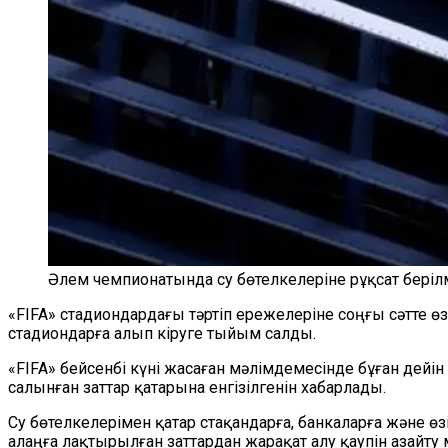
Әлем чемпионатында су бөтелкелеріне рұқсат беріл
«FIFA» стадиондардағы тәртіп ережелеріне соңғы сәтте ө
стадиондарға алып кіруге тыйым салды.
«FIFA» бейсенбі күні жасаған мәлімдемесінде бұған дейін
салынған заттар қатарына енгізілгенін хабарлады.
Су бөтелкелерімен қатар стақандарға, банкаларға және
алаңға лақтырылған заттардан жарақат алу қаупін азайт