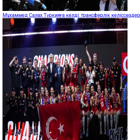
Мұхаммед Салах Түркияға келді: трансферлік келіссөзд