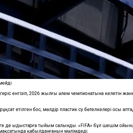
мейді
згеріс енгізіп, 2026 жылғы әлем чемпионатына келетін жа
 рұқсат етілген бос, мөлдір пластик су бөтелкелері осы а
 өзге де ыдыстарға тыйым салынды. «FIFA» бұл шешім ой
у мақсатында қабылданғанын мәлімдеді.