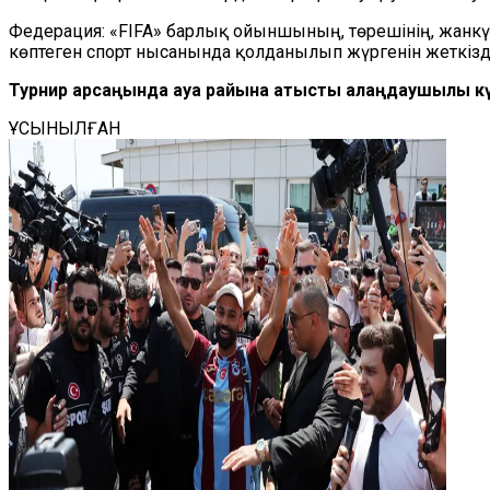
Федерация: «FIFA» барлық ойыншының, төрешінің, жанкүйе
көптеген спорт нысанында қолданылып жүргенін жеткізді
Турнир қарсаңында ауа райына қатысты алаңдаушылық к
ҰСЫНЫЛҒАН