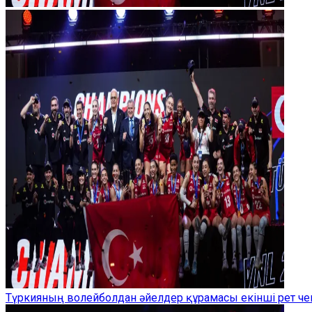
Түркияның волейболдан әйелдер құрамасы екінші рет ч