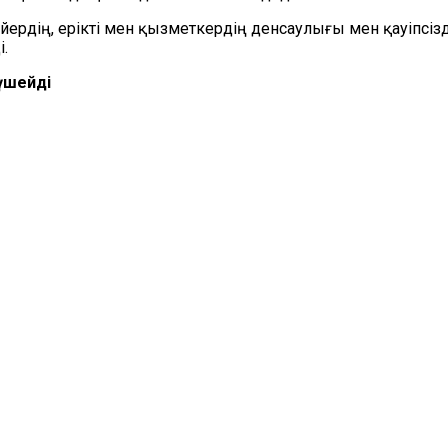
рдің, ерікті мен қызметкердің денсаулығы мен қауіпсізді
.
үшейді