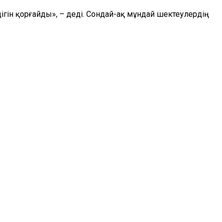
гін қорғайды», – деді. Сондай-ақ мұндай шектеулердің