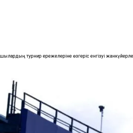
ылардың турнир ережелеріне өзгеріс енгізуі жанкүйерл