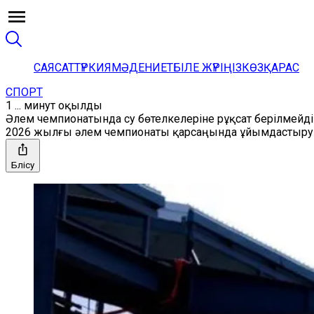
САЯСАТ
ТҮРКИЯ
МӘДЕНИЕТ
БІЛЕ ЖҮРІҢІЗ
КӨЗҚАРАС
СПОРТ
1 ... минут оқылды
Әлем чемпионатында су бөтелкелеріне рұқсат берілмейді
2026 жылғы әлем чемпионаты қарсаңында ұйымдастыруш
Бөлісу