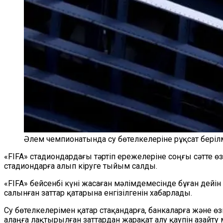
Әлем чемпионатында су бөтелкелеріне рұқсат беріл
«FIFA» стадиондардағы тәртіп ережелеріне соңғы сәтте ө
стадиондарға алып кіруге тыйым салды.
«FIFA» бейсенбі күні жасаған мәлімдемесінде бұған дейін
салынған заттар қатарына енгізілгенін хабарлады.
Су бөтелкелерімен қатар стақандарға, банкаларға және
алаңға лақтырылған заттардан жарақат алу қаупін азайт