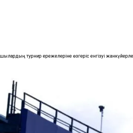
ылардың турнир ережелеріне өзгеріс енгізуі жанкүйерл