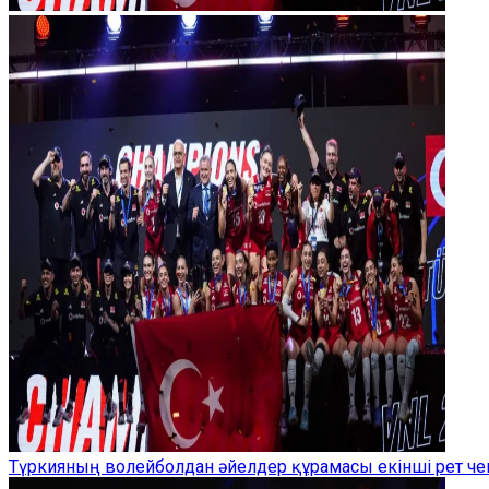
Түркияның волейболдан әйелдер құрамасы екінші рет ч