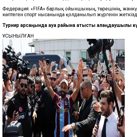
Федерация: «FIFA» барлық ойыншының, төрешінің, жанкүйе
көптеген спорт нысанында қолданылып жүргенін жеткізді
Турнир қарсаңында ауа райына қатысты алаңдаушылық к
ҰСЫНЫЛҒАН