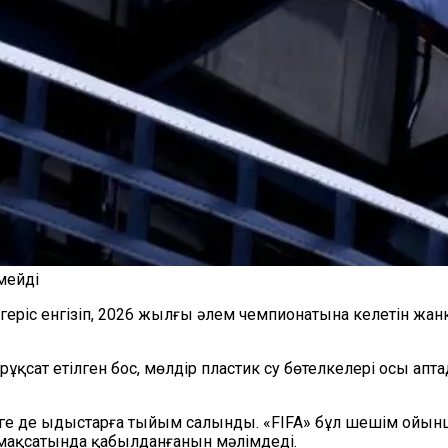
мейді
згеріс енгізіп, 2026 жылғы әлем чемпионатына келетін жа
 рұқсат етілген бос, мөлдір пластик су бөтелкелері осы а
 өзге де ыдыстарға тыйым салынды. «FIFA» бұл шешім ой
у мақсатында қабылданғанын мәлімдеді.