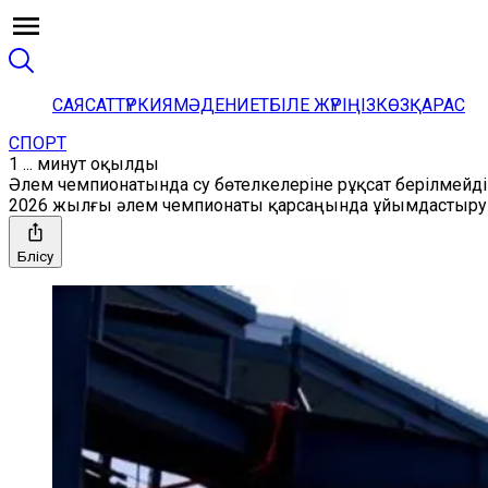
САЯСАТ
ТҮРКИЯ
МӘДЕНИЕТ
БІЛЕ ЖҮРІҢІЗ
КӨЗҚАРАС
СПОРТ
1 ... минут оқылды
Әлем чемпионатында су бөтелкелеріне рұқсат берілмейді
2026 жылғы әлем чемпионаты қарсаңында ұйымдастыруш
Бөлісу