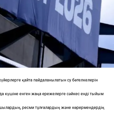
нкүйерлерге қайта пайдаланылатын су бөтелкелерін
птада күшіне енген жаңа ережелерге сәйкес енді тыйым
ыншылардың, ресми тұлғалардың және көрермендердің