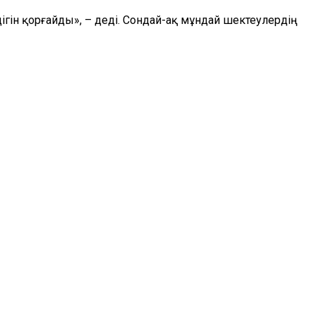
гін қорғайды», – деді. Сондай-ақ мұндай шектеулердің