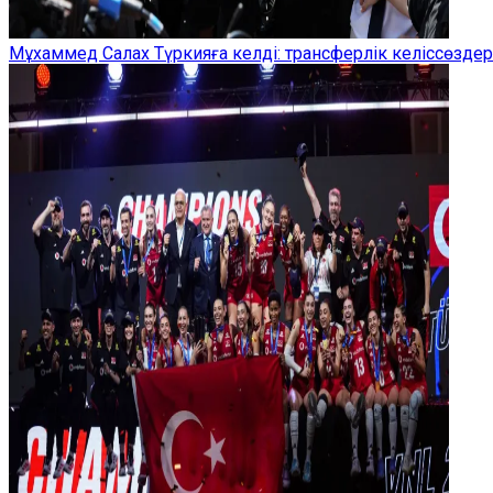
Мұхаммед Салах Түркияға келді: трансферлік келіссөзд