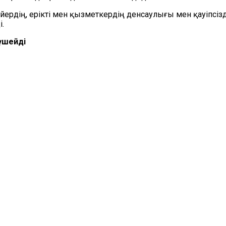
рдің, ерікті мен қызметкердің денсаулығы мен қауіпсізді
.
үшейді