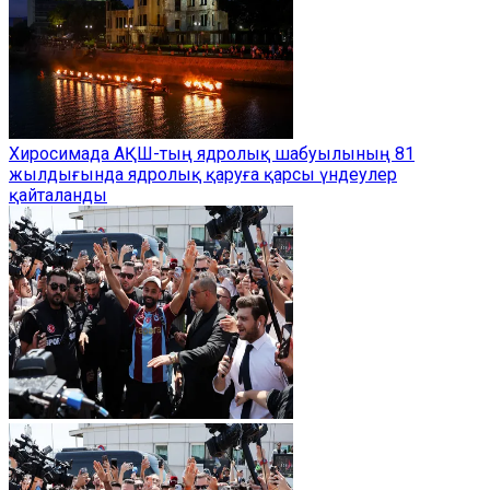
Хиросимада АҚШ-тың ядролық шабуылының 81
жылдығында ядролық қаруға қарсы үндеулер
қайталанды