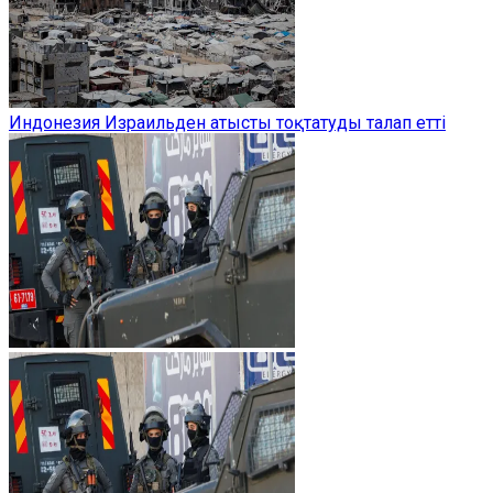
Индонезия Израильден атысты тоқтатуды талап етті