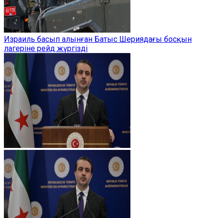
Израиль басып алынған Батыс Шериядағы босқын
лагеріне рейд жүргізді