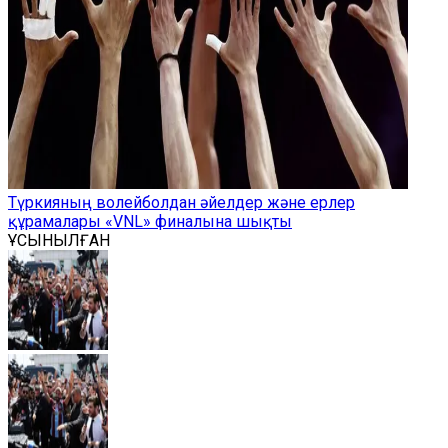
Түркияның волейболдан әйелдер және ерлер
құрамалары «VNL» финалына шықты
ҰСЫНЫЛҒАН