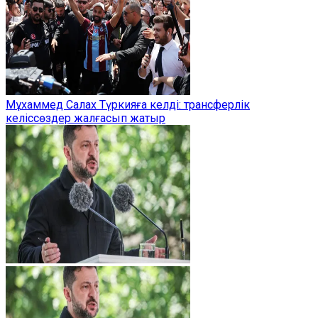
Мұхаммед Салах Түркияға келді: трансферлік
келіссөздер жалғасып жатыр