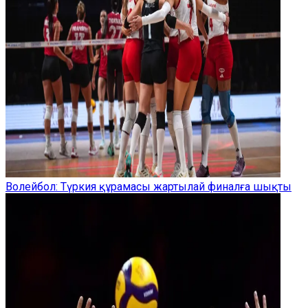
Волейбол: Түркия құрамасы жартылай финалға шықты