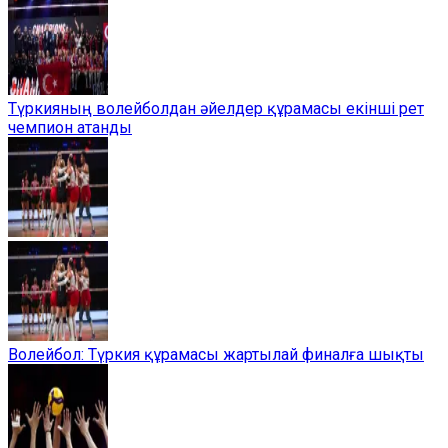
Түркияның волейболдан әйелдер құрамасы екінші рет
чемпион атанды
Волейбол: Түркия құрамасы жартылай финалға шықты