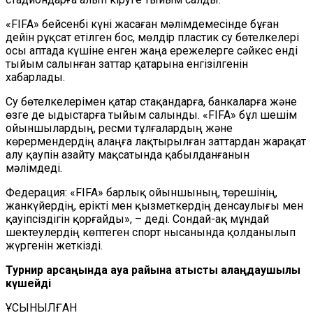
«FIFA» бейсенбі күні жасаған мәлімдемесінде бұған
дейін рұқсат етілген бос, мөлдір пластик су бөтелкелері
осы аптада күшіне енген жаңа ережелерге сәйкес енді
тыйым салынған заттар қатарына енгізілгенін
хабарлады.
Су бөтелкелерімен қатар стақандарға, банкаларға және
өзге де ыдыстарға тыйым салынды. «FIFA» бұл шешім
ойыншылардың, ресми тұлғалардың және
көрермендердің алаңға лақтырылған заттардан жарақат
алу қаупін азайту мақсатында қабылданғанын
мәлімдеді.
Федерация: «FIFA» барлық ойыншының, төрешінің,
жанкүйердің, ерікті мен қызметкердің денсаулығы мен
қауіпсіздігін қорғайды», – деді. Сондай-ақ мұндай
шектеулердің көптеген спорт нысанында қолданылып
жүргенін жеткізді.
Турнир қарсаңында ауа райына қатысты алаңдаушылық
күшейді
ҰСЫНЫЛҒАН