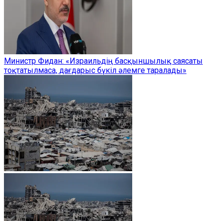
Министр Фидан: «Израильдің басқыншылық саясаты
тоқтатылмаса, дағдарыс бүкіл әлемге таралады»