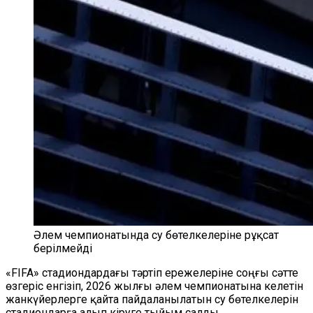
Әлем чемпионатында су бөтелкелеріне рұқсат
берілмейді
«FIFA» стадиондардағы тәртіп ережелеріне соңғы сәтте
өзгеріс енгізіп, 2026 жылғы әлем чемпионатына келетін
жанкүйерлерге қайта пайдаланылатын су бөтелкелерін
стадиондарға алып кіруге тыйым салды.