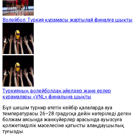
Волейбол: Түркия құрамасы жартылай финалға шықты
Түркияның волейболдан әйелдер және ерлер
құрамалары «VNL» финалына шықты
Бұл шешім турнир өтетін кейбір қалаларда ауа
температурасы 26–28 градусқа дейін көтеріледі деген
болжам аясында жанкүйерлер арасында ауызсуға
қолжетімділік мәселесіне қатысты алаңдаушылық
туғызды.