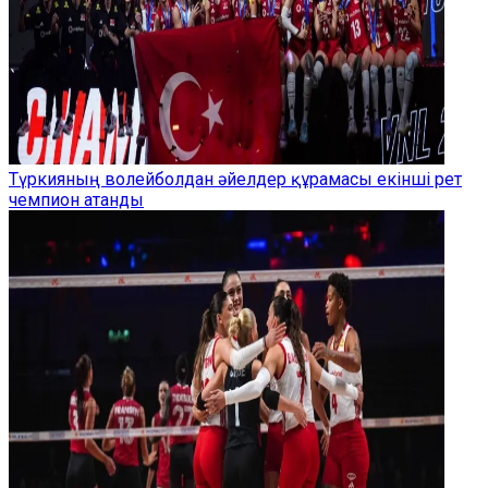
Түркияның волейболдан әйелдер құрамасы екінші рет
чемпион атанды