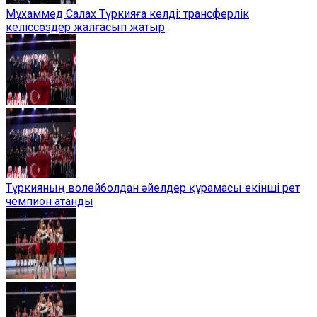
Мұхаммед Салах Түркияға келді: трансферлік
келіссөздер жалғасып жатыр
Түркияның волейболдан әйелдер құрамасы екінші рет
чемпион атанды