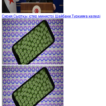
Сирия Сыртқы істер министрі Шайбани Түркияға келеді