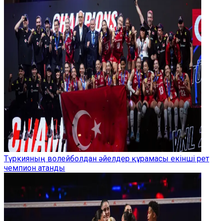
Түркияның волейболдан әйелдер құрамасы екінші рет
чемпион атанды