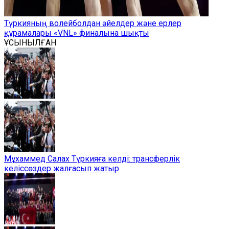
Түркияның волейболдан әйелдер және ерлер
құрамалары «VNL» финалына шықты
ҰСЫНЫЛҒАН
Мұхаммед Салах Түркияға келді: трансферлік
келіссөздер жалғасып жатыр