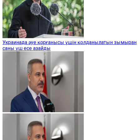
Украинада әуе қорғанысы үшін қолданылатын зымыран
саны үш есе азайды