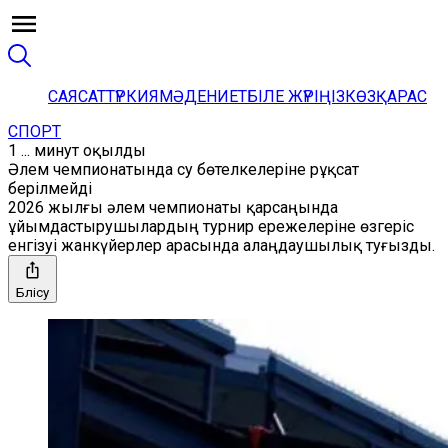
САЯСАТ
ТҮРКИЯ
МӘДЕНИЕТ
БІЛЕ ЖҮРІҢІЗ
КӨЗҚАРАС
СПОРТ
1 ... минут оқылды
Әлем чемпионатында су бөтелкелеріне рұқсат
берілмейді
2026 жылғы әлем чемпионаты қарсаңында
ұйымдастырушылардың турнир ережелеріне өзгеріс
енгізуі жанкүйерлер арасында алаңдаушылық туғызды.
Бөлісу