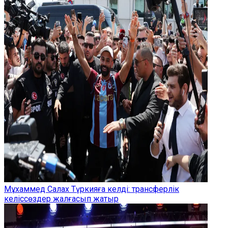
Мұхаммед Салах Түркияға келді: трансферлік
келіссөздер жалғасып жатыр