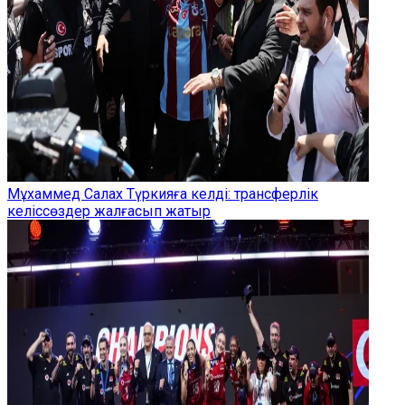
Мұхаммед Салах Түркияға келді: трансферлік
келіссөздер жалғасып жатыр