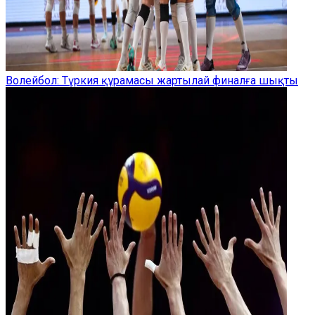
Волейбол: Түркия құрамасы жартылай финалға шықты