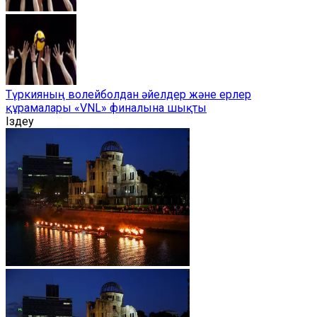
Түркияның волейболдан әйелдер және ерлер
құрамалары «VNL» финалына шықты
Іздеу