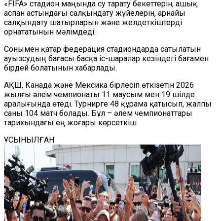
«FIFA» стадион маңында су тарату бекеттерін, ашық
аспан астындағы салқындату жүйелерін, арнайы
салқындату шатырларын және желдеткіштерді
орнататынын мәлімдеді.
Сонымен қатар федерация стадиондарда сатылатын
ауызсудың бағасы басқа іс-шаралар кезіндегі бағамен
бірдей болатынын хабарлады.
АҚШ, Канада және Мексика бірлесіп өткізетін 2026
жылғы әлем чемпионаты 11 маусым мен 19 шілде
аралығында өтеді. Турнирге 48 құрама қатысып, жалпы
саны 104 матч болады. Бұл – әлем чемпионаттары
тарихындағы ең жоғары көрсеткіш.
ҰСЫНЫЛҒАН