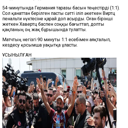
54-минутында Германия таразы басын теңестірді (1:1).
Сол қанаттан берілген пасты сәтті іліп әкеткен Виртц
пенальти нүктесіне қарай доп асырды. Оған бірінші
жеткен Хавертц баспен соққы бағыттап, допты
қақпаның оң жақ бұрышында тулатты.
Матчтың негізгі 90 минуты 1:1 есебімен аяқталып,
кездесу қосымша уақытқа ұласты.
ҰСЫНЫЛҒАН