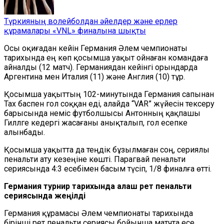
Түркияның волейболдан әйелдер және ерлер
құрамалары «VNL» финалына шықты
Осы оқиғадан кейін Германия Әлем чемпионаты
тарихында ең көп қосымша уақыт ойнаған командаға
айналды (12 матч). Германиядан кейінгі орындарда
Аргентина мен Италия (11) және Англия (10) тұр.
Қосымша уақыттың 102-минутында Германия сапынан
Тах баспен гол соққан еді, алайда “VAR” жүйесін тексеру
барысында неміс футболшысы Антонның қақпашы
Гиллге кедергі жасағаны анықталып, гол есепке
алынбады.
Қосымша уақытта да теңдік бұзылмаған соң, сериялы
пенальти ату кезеңіне көшті. Парагвай пенальти
сериясында 4:3 есебімен басым түсіп, 1/8 финалға өтті.
Германия турнир тарихында алғаш рет пенальти
сериясында жеңілді
Германия құрамасы Әлем чемпионаты тарихында
бірінші рет пенальти сериясы бойынша матчта есе