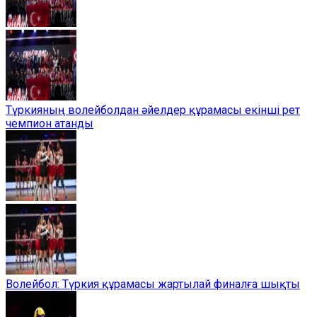
Түркияның волейболдан әйелдер құрамасы екінші рет
чемпион атанды
Волейбол: Түркия құрамасы жартылай финалға шықты