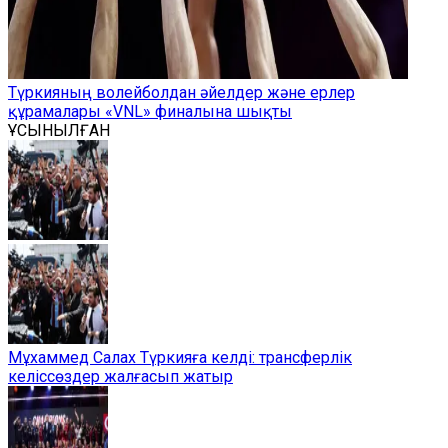
Түркияның волейболдан әйелдер және ерлер
құрамалары «VNL» финалына шықты
ҰСЫНЫЛҒАН
Мұхаммед Салах Түркияға келді: трансферлік
келіссөздер жалғасып жатыр