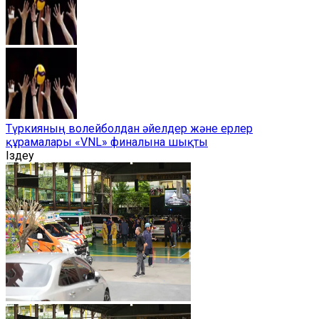
Түркияның волейболдан әйелдер және ерлер
құрамалары «VNL» финалына шықты
Іздеу