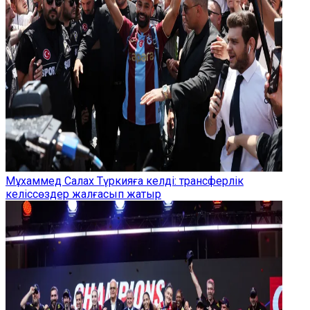
Мұхаммед Салах Түркияға келді: трансферлік
келіссөздер жалғасып жатыр