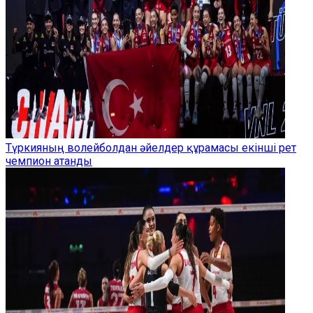
Түркияның волейболдан әйелдер құрамасы екінші рет
чемпион атанды