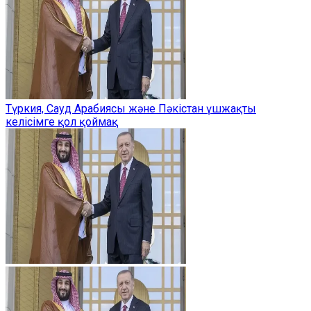
Түркия, Сауд Арабиясы және Пәкістан үшжақты
келісімге қол қоймақ