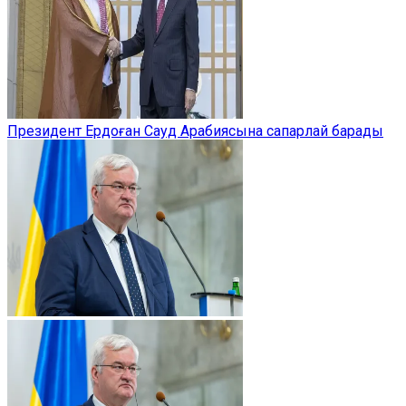
Президент Ердоған Сауд Арабиясына сапарлай барады