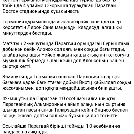
тобында 4 ұпаймен 3-орынға тұрақтаған Парагвай
Бостон стадионында күш сынасты.
Германия құрамасында «Галатасарай» сапында өнер
көрсететін Лерой Сане маңызды кездесуді алғашқы
минуттардан бастады.
Матчтың 2-минутында Парагвай орындаған бұрыштама
добынан кейін Алонсо сол аяғымен соққы бағыттады,
алайда қақпашы Нойер жақын қашықтықтан гол соғуға
мүмкіндік бермеді. Одан кейін доп Алонсоның өзінен
сыртқа кетті.
8-минутында Германия сапынан Павловичтің артқы
бағанаға қарай бағыттаған добын Виртц қабылдап соққы
жасағанымен, доп қақпа маңдайшасынан биік ұшты.
42-минутында Парагвай 1:0 есебімен алға шықты.
Парагвайлық Альмиронның айып алаңының сыртына
шығарған пасын алған Галарзадан кейін Энцисо баспен
соққы жасап, допты сол жақ бұрышқа дәл тоғытты.
Осылайша Парагвай бірінші таймды 1:0 есебімен өз
пайдасына аяқтады.