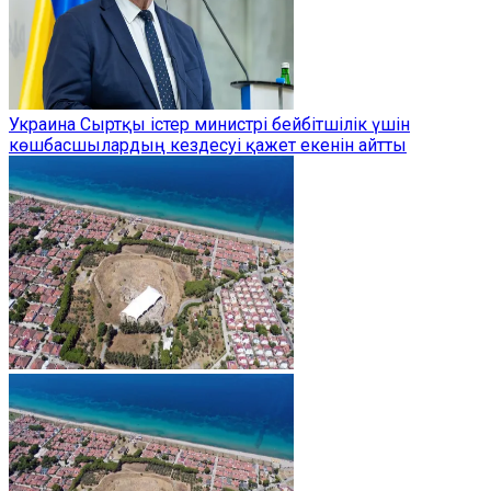
Украина Сыртқы істер министрі бейбітшілік үшін
көшбасшылардың кездесуі қажет екенін айтты