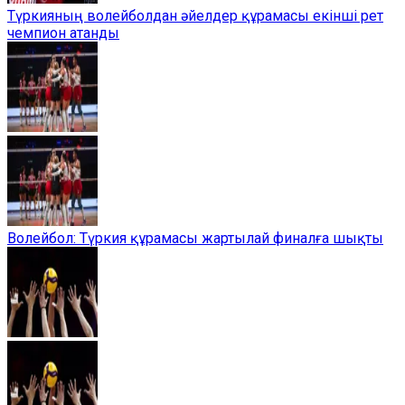
Түркияның волейболдан әйелдер құрамасы екінші рет
чемпион атанды
Волейбол: Түркия құрамасы жартылай финалға шықты