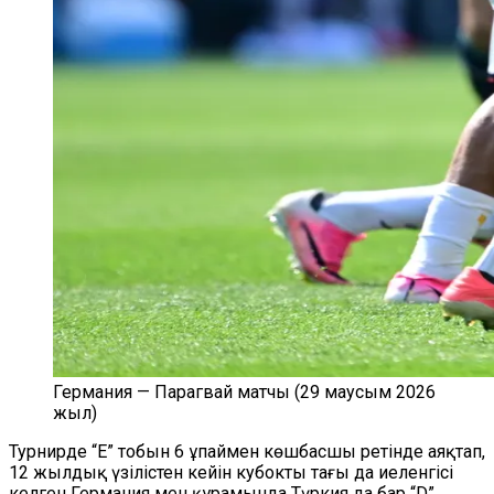
Германия — Парагвай матчы (29 маусым 2026
жыл)
Турнирде “Е” тобын 6 ұпаймен көшбасшы ретінде аяқтап,
12 жылдық үзілістен кейін кубокты тағы да иеленгісі
келген Германия мен құрамында Түркия да бар “D”