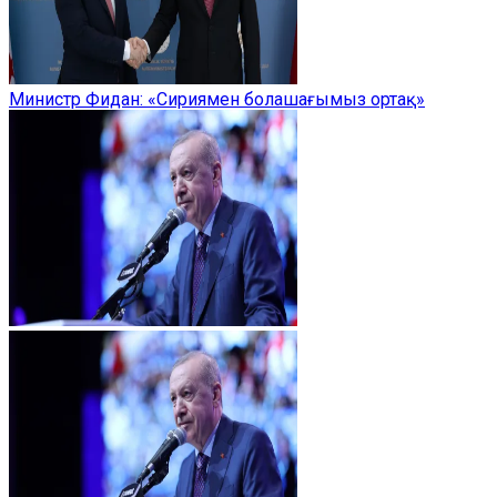
Министр Фидан: «Сириямен болашағымыз ортақ»