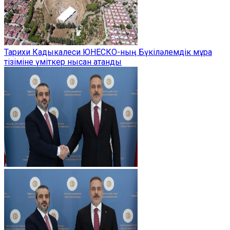
Тарихи Кадыкалеси ЮНЕСКО-ның Бүкіләлемдік мұра
тізіміне үміткер нысан атанды