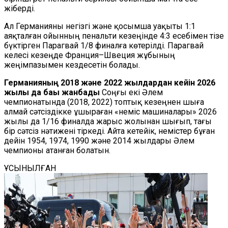
жіберді.
Ал Германияны негізгі және қосымша уақыты 1:1
аяқталған ойынның пенальти кезеңінде 4:3 есебімен тізе
бүктірген Парагвай 1/8 финалға көтерілді. Парагвай
келесі кезеңде Франция–Швеция жұбының
жеңімпазымен кездесетін болады.
Германияның 2018 және 2022 жылдардан кейін 2026
жылы да бағы жанбады
Соңғы екі Әлем
чемпионатында (2018, 2022) топтық кезеңнен шыға
алмай сәтсіздікке ұшыраған «неміс машиналары» 2026
жылы да 1/16 финалда жарыс жолынан шығып, тағы
бір сәтсіз нәтижені тіркеді. Айта кетейік, немістер бұған
дейін 1954, 1974, 1990 және 2014 жылдары Әлем
чемпионы атанған болатын.
ҰСЫНЫЛҒАН