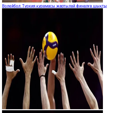
Волейбол: Түркия құрамасы жартылай финалға шықты