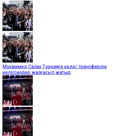
Мұхаммед Салах Түркияға келді: трансферлік
келіссөздер жалғасып жатыр