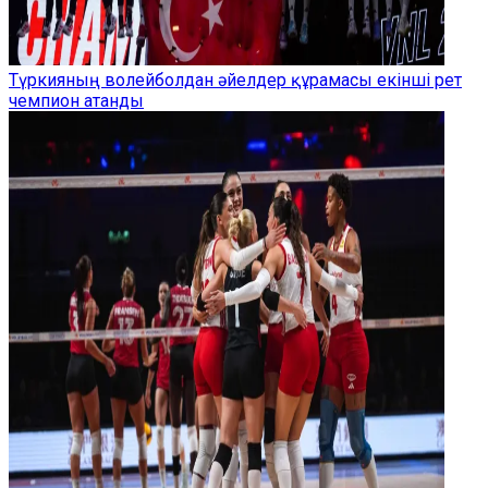
Түркияның волейболдан әйелдер құрамасы екінші рет
чемпион атанды