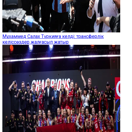
Мұхаммед Салах Түркияға келді: трансферлік
келіссөздер жалғасып жатыр