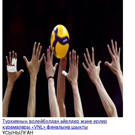
Түркияның волейболдан әйелдер және ерлер
құрамалары «VNL» финалына шықты
ҰСЫНЫЛҒАН