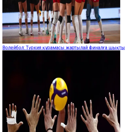
Волейбол: Түркия құрамасы жартылай финалға шықты