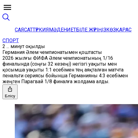
САЯСАТ
ТҮРКИЯ
МӘДЕНИЕТ
БІЛЕ ЖҮРІҢІЗ
КӨЗҚАРАС
СПОРТ
2 ... минут оқылды
Германия Әлем чемпионатымен қоштасты
2026 жылғы ФИФА Әлем чемпионатының 1/16
финалында (соңғы 32 кезеңі) негізгі уақыты мен
қосымша уақыты 1:1 есебімен тең аяқталған матчта
пенальти сериясы бойынша Германияны 4:3 есебімен
жеңген Парагвай 1/8 финалға жолдама алды.
Бөлісу