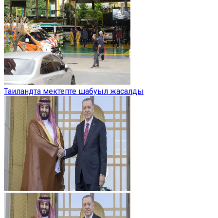
Таиландта мектепте шабуыл жасалды