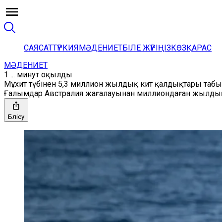
САЯСАТ
ТҮРКИЯ
МӘДЕНИЕТ
БІЛЕ ЖҮРІҢІЗ
КӨЗҚАРАС
МӘДЕНИЕТ
1 ... минут оқылды
Мұхит түбінен 5,3 миллион жылдық кит қалдықтары таб
Ғалымдар Австралия жағалауынан миллиондаған жылдық қ
Бөлісу