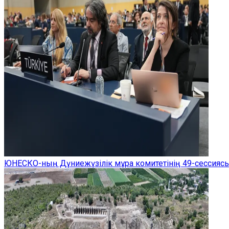
ЮНЕСКО-ның Дүниежүзілік мұра комитетінің 49-сессиясы