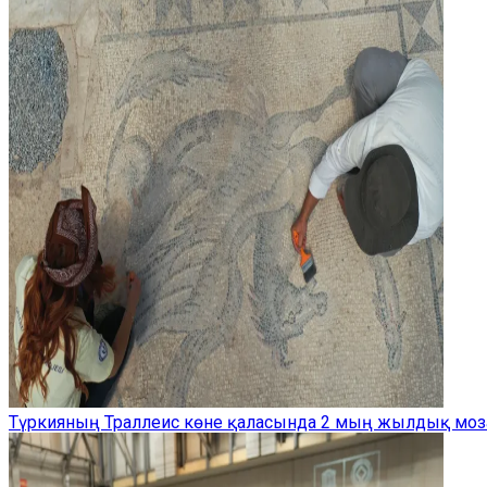
Түркияның Траллеис көне қаласында 2 мың жылдық моз