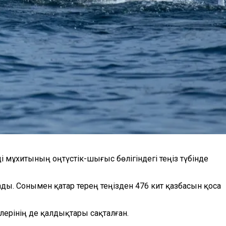
 мұхитының оңтүстік-шығыс бөлігіндегі теңіз түбінде
ды. Сонымен қатар терең теңізден 476 кит қазбасын қоса
рлерінің де қалдықтар
ы сақталған
.