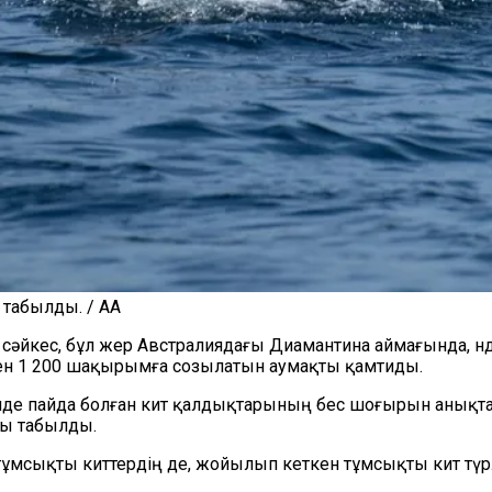
 табылды. / AA
әйкес, бұл жер Австралиядағы Диамантина аймағында, Үнді
мен 1 200 шақырымға созылатын аумақты қамтиды.
сінде пайда болған кит қалдықтарының бес шоғырын анықта
ы табылды.
ін тұмсықты киттердің де, жойылып кеткен тұмсықты кит тү