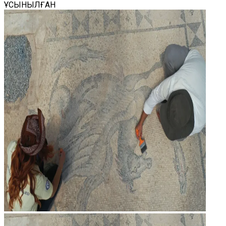
ҰСЫНЫЛҒАН