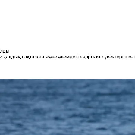
ылды
алдық сақталған және әлемдегі ең ірі кит сүйектері шоғ