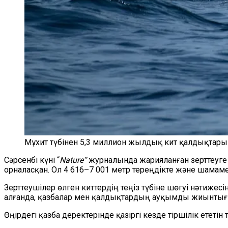
Мұхит түбінен 5,3 миллион жылдық кит қалдықтары
Сәрсенбі күні “
Nature”
журналында жарияланған зерттеуге с
орналасқан. Ол 4 616–7 001 метр тереңдікте және шама
Зерттеушілер өлген киттердің теңіз түбіне шөгуі нәтиже
алғанда, қазбалар мен қалдықтардың ауқымды жиынтығ
Өңірдегі қазба деректері
нде
қазіргі кезде тіршілік етет