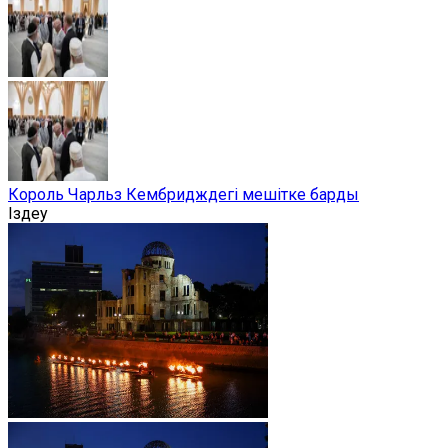
Король Чарльз Кембридждегі мешітке барды
Іздеу