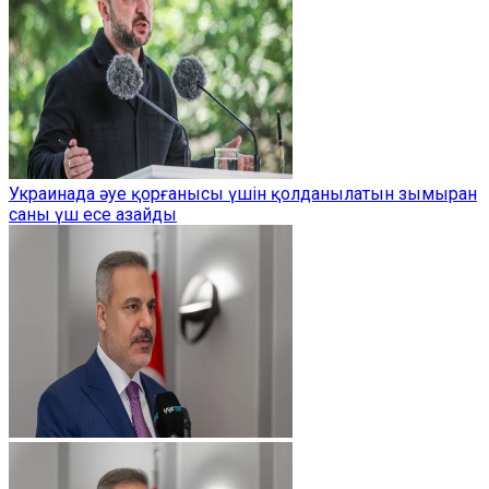
Украинада әуе қорғанысы үшін қолданылатын зымыран
саны үш есе азайды