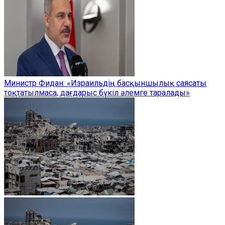
Министр Фидан: «Израильдің басқыншылық саясаты
тоқтатылмаса, дағдарыс бүкіл әлемге таралады»