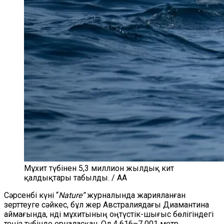
Мұхит түбінен 5,3 миллион жылдық кит
қалдықтары табылды. / AA
Сәрсенбі күні “
Nature”
журналында жарияланған
зерттеуге сәйкес, бұл жер Австралиядағы Диамантина
аймағында, Үнді мұхитының оңтүстік-шығыс бөлігіндегі
теңіз түбінде орналасқан. Ол 4 616–7 001 метр