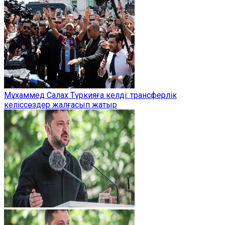
Мұхаммед Салах Түркияға келді: трансферлік
келіссөздер жалғасып жатыр