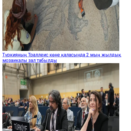
Түркияның Траллеис көне қаласында 2 мың жылдық
мозаикалы зал табылды