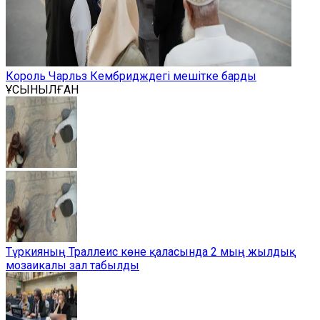
Король Чарльз Кембридждегі мешітке барды
ҰСЫНЫЛҒАН
Түркияның Траллеис көне қаласында 2 мың жылдық
мозаикалы зал табылды