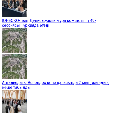
ЮНЕСКО-ның Дүниежүзілік мұра комитетінің 49-
сессиясы Түркияда өтеді
Анталиядағы Аспендос көне қаласында 2 мың жылдық
көше табылды