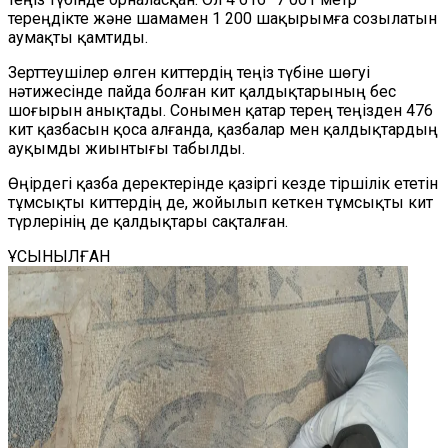
тереңдікте және шамамен 1 200 шақырымға созылатын
аумақты қамтиды.
Зерттеушілер өлген киттердің теңіз түбіне шөгуі
нәтижесінде пайда болған кит қалдықтарының бес
шоғырын анықтады. Сонымен қатар терең теңізден 476
кит қазбасын қоса алғанда, қазбалар мен қалдықтардың
ауқымды жиынтығы табылды.
Өңірдегі қазба деректері
нде
қазіргі кезде тіршілік ететін
тұмсықты киттердің де, жойылып кеткен тұмсықты кит
түрлерінің де қалдықтар
ы сақталған
.
ҰСЫНЫЛҒАН