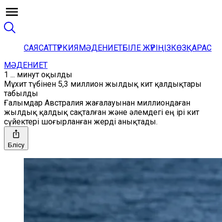
САЯСАТ
ТҮРКИЯ
МӘДЕНИЕТ
БІЛЕ ЖҮРІҢІЗ
КӨЗҚАРАС
МӘДЕНИЕТ
1 ... минут оқылды
Мұхит түбінен 5,3 миллион жылдық кит қалдықтары
табылды
Ғалымдар Австралия жағалауынан миллиондаған
жылдық қалдық сақталған және әлемдегі ең ірі кит
сүйектері шоғырланған жерді анықтады.
Бөлісу