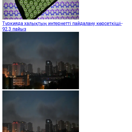
Түркияда халықтың интернетті пайдалану көрсеткіші ̶
92,3 пайыз