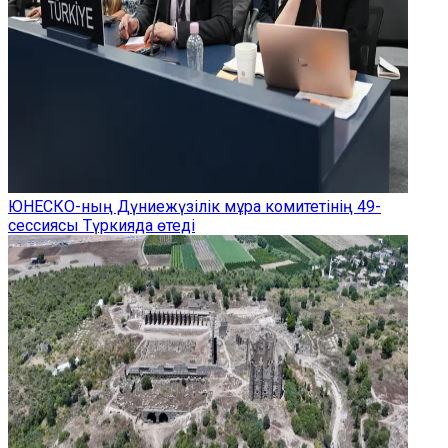
ЮНЕСКО-ның Дүниежүзілік мұра комитетінің 49-
сессиясы Түркияда өтеді