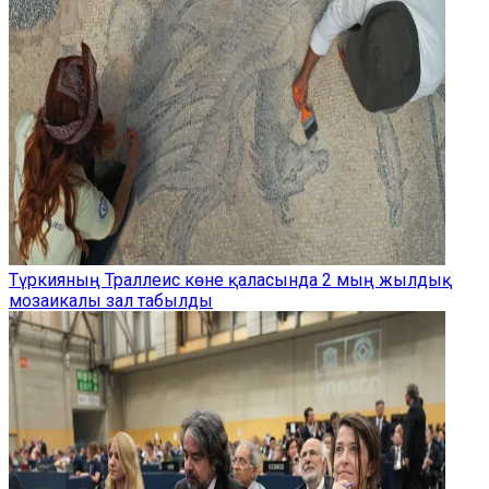
Түркияның Траллеис көне қаласында 2 мың жылдық
мозаикалы зал табылды