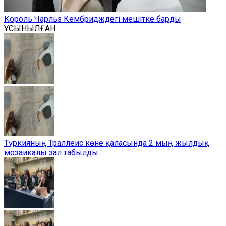
Король Чарльз Кембридждегі мешітке барды
ҰСЫНЫЛҒАН
Түркияның Траллеис көне қаласында 2 мың жылдық
мозаикалы зал табылды