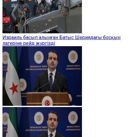
Израиль басып алынған Батыс Шериядағы босқын
лагеріне рейд жүргізді