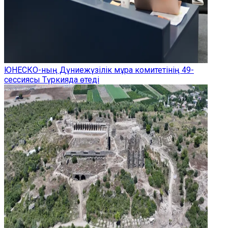
ЮНЕСКО-ның Дүниежүзілік мұра комитетінің 49-
сессиясы Түркияда өтеді