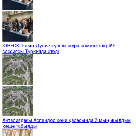
ЮНЕСКО-ның Дүниежүзілік мұра комитетінің 49-
сессиясы Түркияда өтеді
Анталиядағы Аспендос көне қаласында 2 мың жылдық
көше табылды