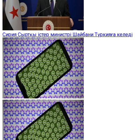
Сирия Сыртқы істер министрі Шайбани Түркияға келеді