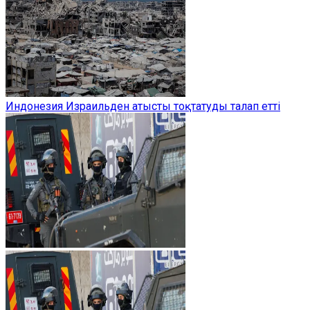
Индонезия Израильден атысты тоқтатуды талап етті