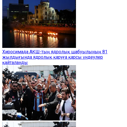
Хиросимада АҚШ-тың ядролық шабуылының 81
жылдығында ядролық қаруға қарсы үндеулер
қайталанды