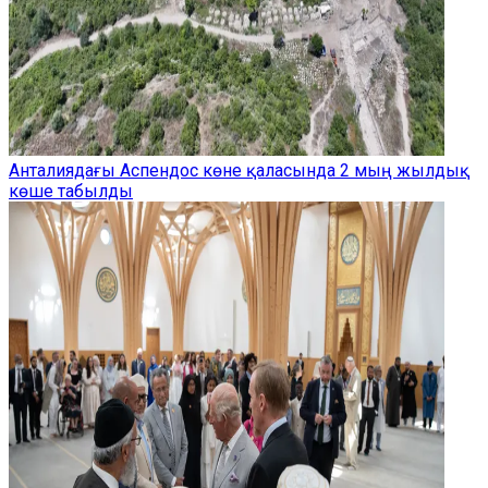
Анталиядағы Аспендос көне қаласында 2 мың жылдық
көше табылды