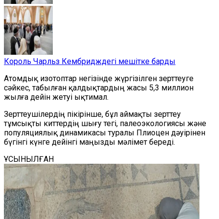
Король Чарльз Кембридждегі мешітке барды
А
томдық изотоптар негізінде жүргізілген
зерттеуге
сәйкес, табылған қалдықтардың жасы 5,3 миллион
жылға дейін
жетуі ықтимал.
Зерттеушілердің пікірінше, бұл аймақты зерттеу
тұмсықты киттердің шығу тегі, палеоэкологиясы және
популяциялық динамикасы туралы Плиоцен дәуірінен
бүгінгі күнге дейінгі маңызды мәлімет береді.
ҰСЫНЫЛҒАН