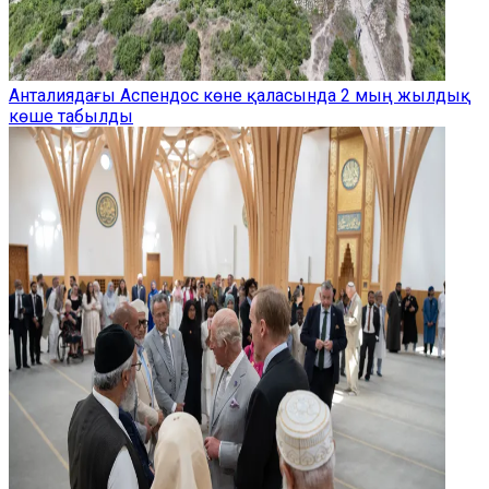
Анталиядағы Аспендос көне қаласында 2 мың жылдық
көше табылды