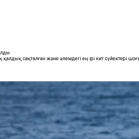
ылды
алдық сақталған және әлемдегі ең ірі кит сүйектері шоғ