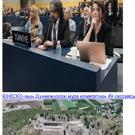
ЮНЕСКО-ның Дүниежүзілік мұра комитетінің 49-сессиясы