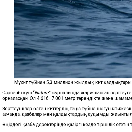
Мұхит түбінен 5,3 миллион жылдық кит қалдықтары
Сәрсенбі күні “
Nature”
журналында жарияланған зерттеуге с
орналасқан. Ол 4 616–7 001 метр тереңдікте және шама
Зерттеушілер өлген киттердің теңіз түбіне шөгуі нәтиже
алғанда, қазбалар мен қалдықтардың ауқымды жиынтығ
Өңірдегі қазба деректері
нде
қазіргі кезде тіршілік етет