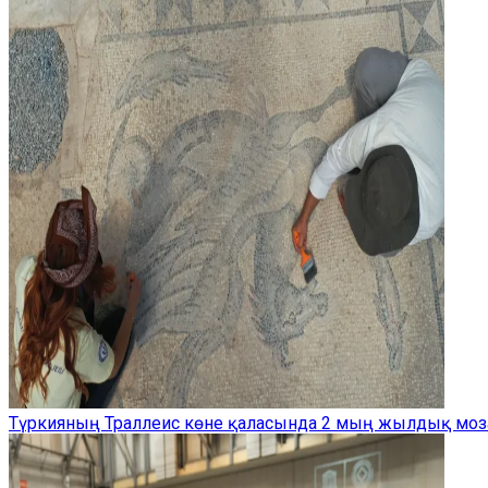
Түркияның Траллеис көне қаласында 2 мың жылдық моз