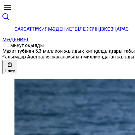
САЯСАТ
ТҮРКИЯ
МӘДЕНИЕТ
БІЛЕ ЖҮРІҢІЗ
КӨЗҚАРАС
МӘДЕНИЕТ
1 ... минут оқылды
Мұхит түбінен 5,3 миллион жылдық кит қалдықтары таб
Ғалымдар Австралия жағалауынан миллиондаған жылдық қ
Бөлісу