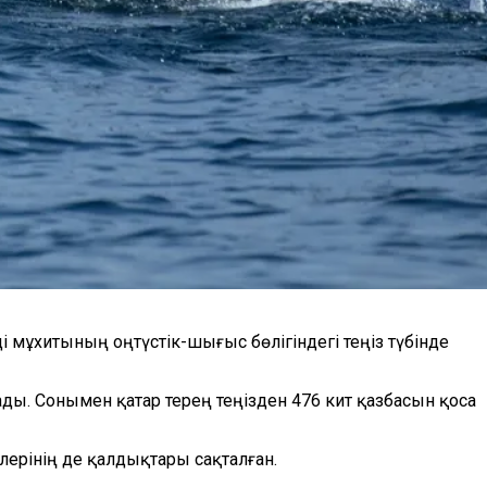
 мұхитының оңтүстік-шығыс бөлігіндегі теңіз түбінде
ды. Сонымен қатар терең теңізден 476 кит қазбасын қоса
рлерінің де қалдықтар
ы сақталған
.