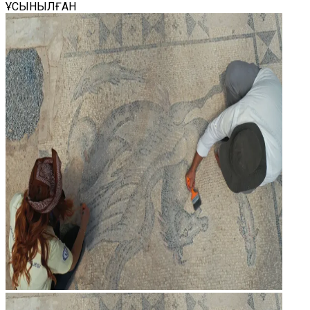
ҰСЫНЫЛҒАН