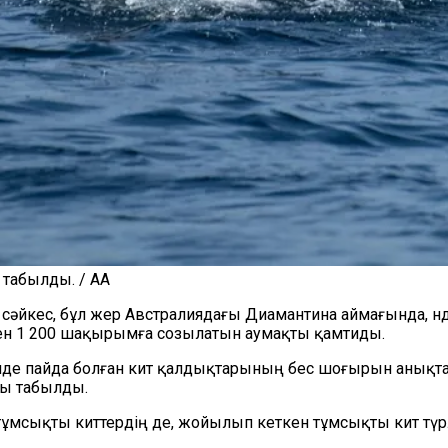
 табылды. / AA
әйкес, бұл жер Австралиядағы Диамантина аймағында, Үнді
мен 1 200 шақырымға созылатын аумақты қамтиды.
сінде пайда болған кит қалдықтарының бес шоғырын анықта
ы табылды.
ін тұмсықты киттердің де, жойылып кеткен тұмсықты кит тү