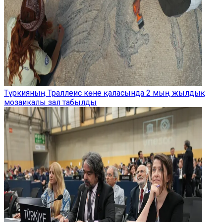
Түркияның Траллеис көне қаласында 2 мың жылдық
мозаикалы зал табылды