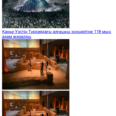
Канье Уэстің Түркиядағы алғашқы концертіне 118 мың
адам жиналды