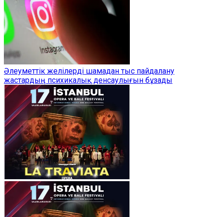
Әлеуметтік желілерді шамадан тыс пайдалану
жастардың психикалық денсаулығын бұзады