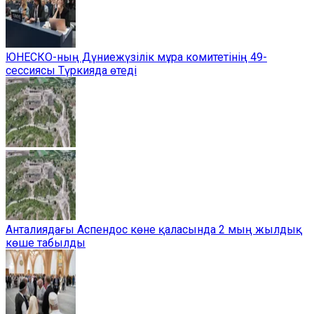
ЮНЕСКО-ның Дүниежүзілік мұра комитетінің 49-
сессиясы Түркияда өтеді
Анталиядағы Аспендос көне қаласында 2 мың жылдық
көше табылды