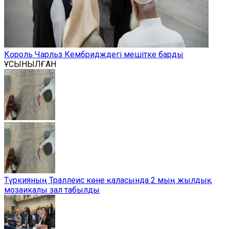
Король Чарльз Кембридждегі мешітке барды
ҰСЫНЫЛҒАН
Түркияның Траллеис көне қаласында 2 мың жылдық
мозаикалы зал табылды