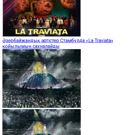
Әзербайжандық әртістер Стамбулда «La Traviata»
қойылымын сахналайды