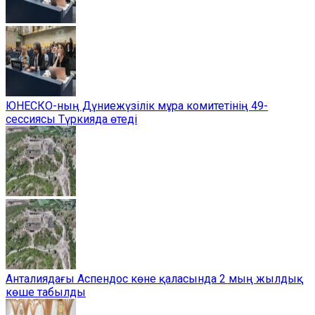
ЮНЕСКО-ның Дүниежүзілік мұра комитетінің 49-
сессиясы Түркияда өтеді
Анталиядағы Аспендос көне қаласында 2 мың жылдық
көше табылды