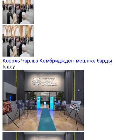
Король Чарльз Кембридждегі мешітке барды
Іздеу