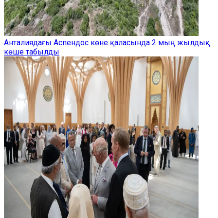
Анталиядағы Аспендос көне қаласында 2 мың жылдық
көше табылды