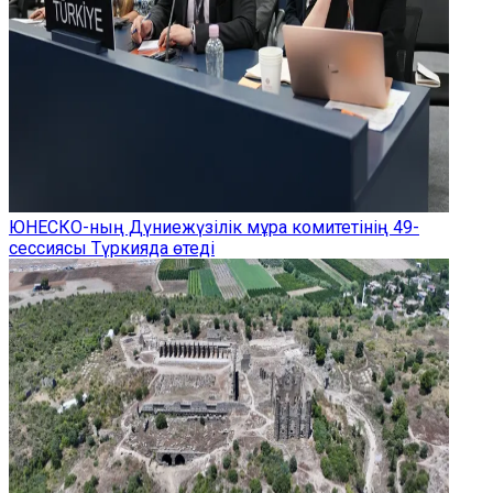
ЮНЕСКО-ның Дүниежүзілік мұра комитетінің 49-
сессиясы Түркияда өтеді