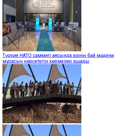
Түркия НАТО саммиті аясында өзінің бай мәдени
мұрасын көрсететін көрмелер ашады