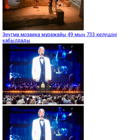
Зеугма мозаика мұражайы 49 мың 733 келушіні
қабылдады