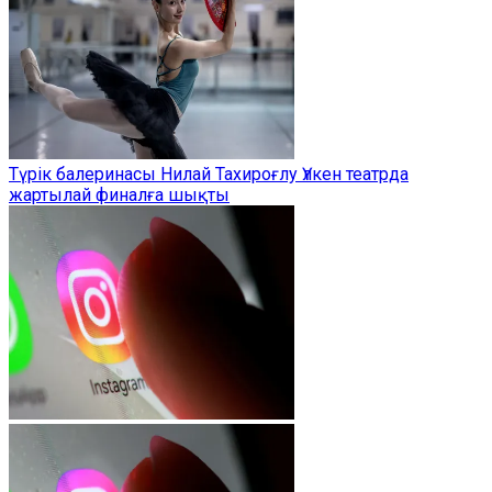
Түрік балеринасы Нилай Тахироғлу Үлкен театрда
жартылай финалға шықты