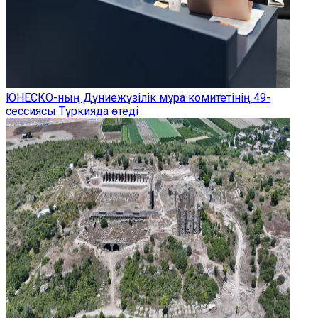
ЮНЕСКО-ның Дүниежүзілік мұра комитетінің 49-
сессиясы Түркияда өтеді