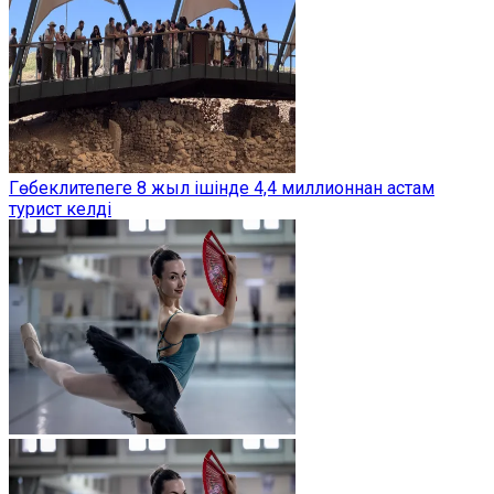
Гөбеклитепеге 8 жыл ішінде 4,4 миллионнан астам
турист келді