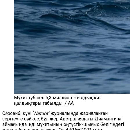
Мұхит түбінен 5,3 миллион жылдық кит
қалдықтары табылды. / AA
Сәрсенбі күні “
Nature”
журналында жарияланған
зерттеуге сәйкес, бұл жер Австралиядағы Диамантина
аймағында, Үнді мұхитының оңтүстік-шығыс бөлігіндегі
теңіз түбінде орналасқан. Ол 4 616–7 001 метр