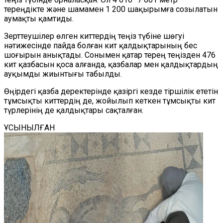
тереңдікте және шамамен 1 200 шақырымға созылатын
аумақты қамтиды.
Зерттеушілер өлген киттердің теңіз түбіне шөгуі
нәтижесінде пайда болған кит қалдықтарының бес
шоғырын анықтады. Сонымен қатар терең теңізден 476
кит қазбасын қоса алғанда, қазбалар мен қалдықтардың
ауқымды жиынтығы табылды.
Өңірдегі қазба деректері
нде
қазіргі кезде тіршілік ететін
тұмсықты киттердің де, жойылып кеткен тұмсықты кит
түрлерінің де қалдықтар
ы сақталған
.
ҰСЫНЫЛҒАН