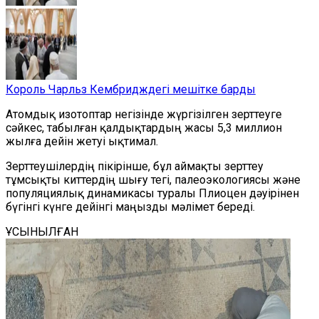
Король Чарльз Кембридждегі мешітке барды
А
томдық изотоптар негізінде жүргізілген
зерттеуге
сәйкес, табылған қалдықтардың жасы 5,3 миллион
жылға дейін
жетуі ықтимал.
Зерттеушілердің пікірінше, бұл аймақты зерттеу
тұмсықты киттердің шығу тегі, палеоэкологиясы және
популяциялық динамикасы туралы Плиоцен дәуірінен
бүгінгі күнге дейінгі маңызды мәлімет береді.
ҰСЫНЫЛҒАН