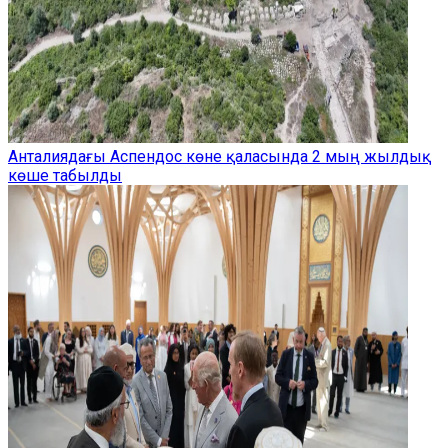
Анталиядағы Аспендос көне қаласында 2 мың жылдық
көше табылды