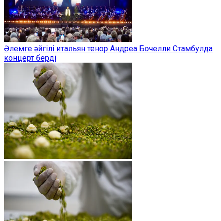
Әлемге әйгілі итальян тенор Андреа Бочелли Стамбулда
концерт берді