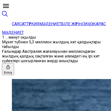
САЯСАТ
ТҮРКИЯ
МӘДЕНИЕТ
БІЛЕ ЖҮРІҢІЗ
КӨЗҚАРАС
МӘДЕНИЕТ
1 ... минут оқылды
Мұхит түбінен 5,3 миллион жылдық кит қалдықтары
табылды
Ғалымдар Австралия жағалауынан миллиондаған
жылдық қалдық сақталған және әлемдегі ең ірі кит
сүйектері шоғырланған жерді анықтады.
Бөлісу