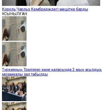
Король Чарльз Кембридждегі мешітке барды
ҰСЫНЫЛҒАН
Түркияның Траллеис көне қаласында 2 мың жылдық
мозаикалы зал табылды