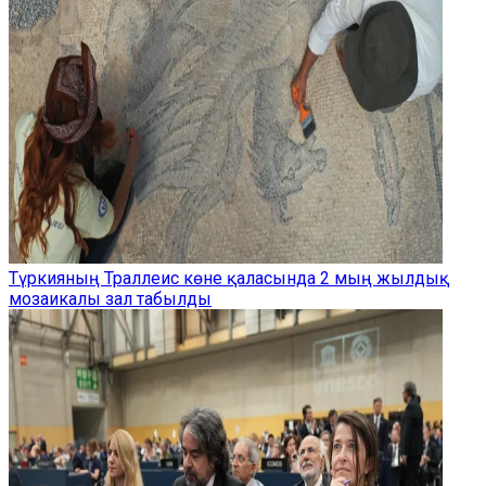
Түркияның Траллеис көне қаласында 2 мың жылдық
мозаикалы зал табылды