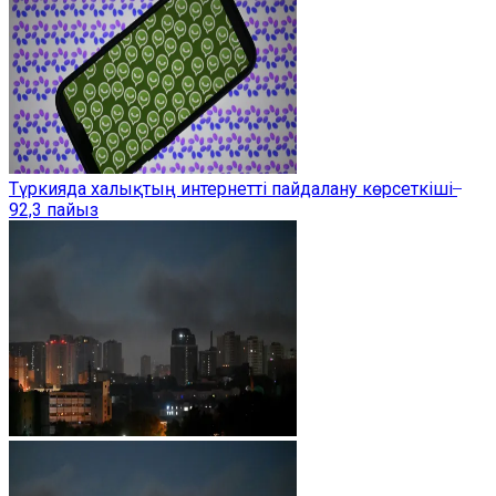
Түркияда халықтың интернетті пайдалану көрсеткіші ̶
92,3 пайыз