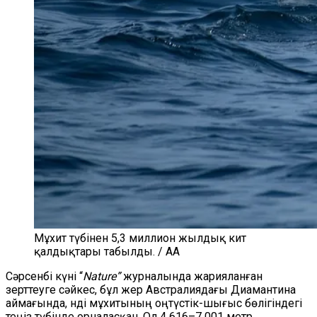
Мұхит түбінен 5,3 миллион жылдық кит
қалдықтары табылды. / AA
Сәрсенбі күні “
Nature”
журналында жарияланған
зерттеуге сәйкес, бұл жер Австралиядағы Диамантина
аймағында, Үнді мұхитының оңтүстік-шығыс бөлігіндегі
теңіз түбінде орналасқан. Ол 4 616–7 001 метр