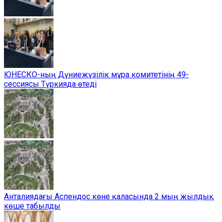
ЮНЕСКО-ның Дүниежүзілік мұра комитетінің 49-
сессиясы Түркияда өтеді
Анталиядағы Аспендос көне қаласында 2 мың жылдық
көше табылды