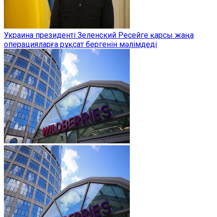
Украина президенті Зеленский Ресейге қарсы жаңа
операцияларға рұқсат бергенін мәлімдеді