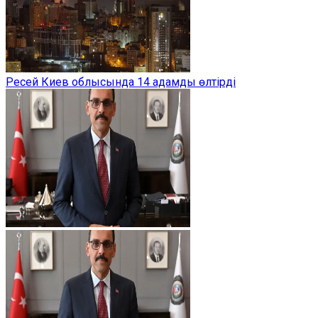
Ресей Киев облысында 14 адамды өлтірді