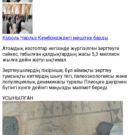
Король Чарльз Кембридждегі мешітке барды
А
томдық изотоптар негізінде жүргізілген
зерттеуге
сәйкес, табылған қалдықтардың жасы 5,3 миллион
жылға дейін
жетуі ықтимал.
Зерттеушілердің пікірінше, бұл аймақты зерттеу
тұмсықты киттердің шығу тегі, палеоэкологиясы және
популяциялық динамикасы туралы Плиоцен дәуірінен
бүгінгі күнге дейінгі маңызды мәлімет береді.
ҰСЫНЫЛҒАН