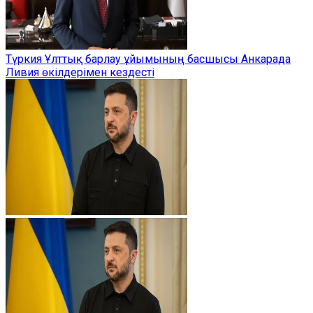
Түркия Ұлттық барлау ұйымының басшысы Анкарада
Ливия өкілдерімен кездесті