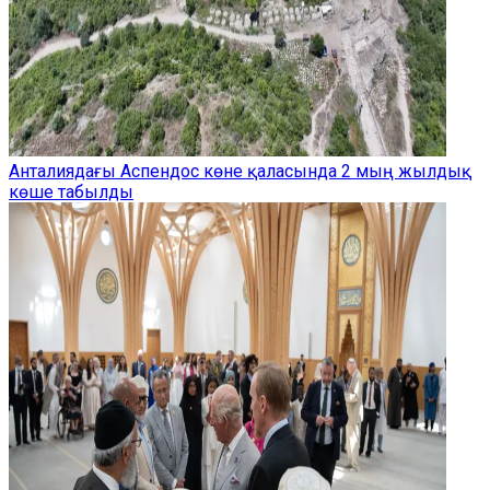
Анталиядағы Аспендос көне қаласында 2 мың жылдық
көше табылды