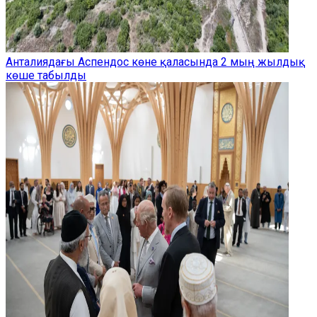
Анталиядағы Аспендос көне қаласында 2 мың жылдық
көше табылды