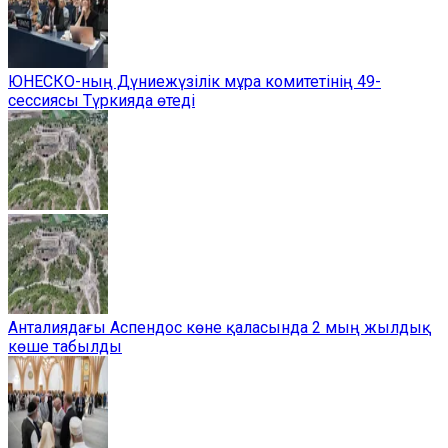
ЮНЕСКО-ның Дүниежүзілік мұра комитетінің 49-
сессиясы Түркияда өтеді
Анталиядағы Аспендос көне қаласында 2 мың жылдық
көше табылды