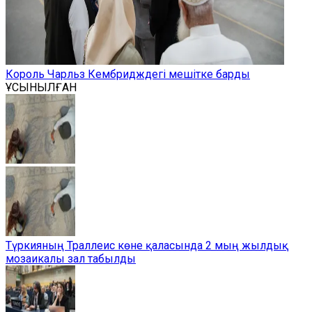
Король Чарльз Кембридждегі мешітке барды
ҰСЫНЫЛҒАН
Түркияның Траллеис көне қаласында 2 мың жылдық
мозаикалы зал табылды