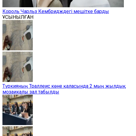
Король Чарльз Кембридждегі мешітке барды
ҰСЫНЫЛҒАН
Түркияның Траллеис көне қаласында 2 мың жылдық
мозаикалы зал табылды