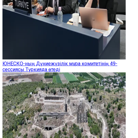
ЮНЕСКО-ның Дүниежүзілік мұра комитетінің 49-
сессиясы Түркияда өтеді