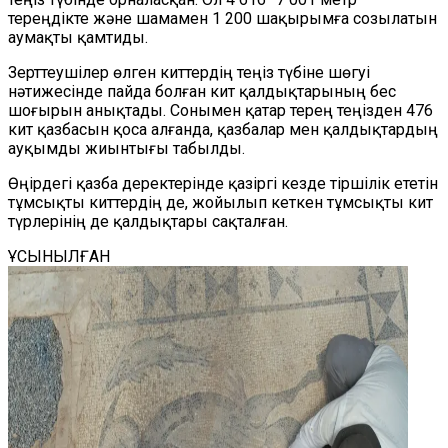
тереңдікте және шамамен 1 200 шақырымға созылатын
аумақты қамтиды.
Зерттеушілер өлген киттердің теңіз түбіне шөгуі
нәтижесінде пайда болған кит қалдықтарының бес
шоғырын анықтады. Сонымен қатар терең теңізден 476
кит қазбасын қоса алғанда, қазбалар мен қалдықтардың
ауқымды жиынтығы табылды.
Өңірдегі қазба деректері
нде
қазіргі кезде тіршілік ететін
тұмсықты киттердің де, жойылып кеткен тұмсықты кит
түрлерінің де қалдықтар
ы сақталған
.
ҰСЫНЫЛҒАН