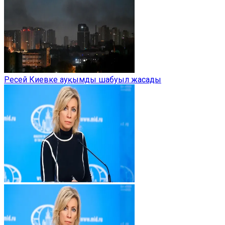
Ресей Киевке ауқымды шабуыл жасады