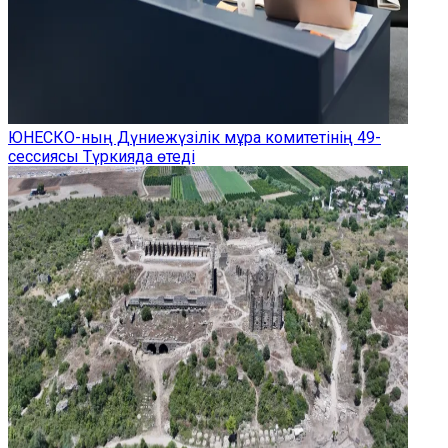
ЮНЕСКО-ның Дүниежүзілік мұра комитетінің 49-
сессиясы Түркияда өтеді