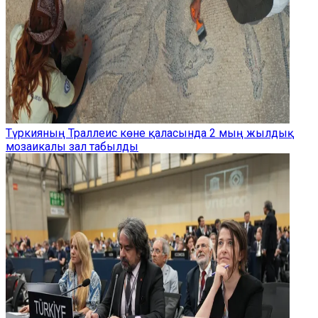
Түркияның Траллеис көне қаласында 2 мың жылдық
мозаикалы зал табылды