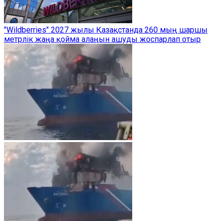
"Wildberries" 2027 жылы Қазақстанда 260 мың шаршы
метрлік жаңа қойма алаңын ашуды жоспарлап отыр