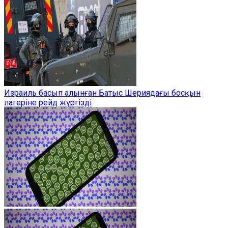
Израиль басып алынған Батыс Шериядағы босқын
лагеріне рейд жүргізді