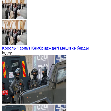
Король Чарльз Кембридждегі мешітке барды
Іздеу