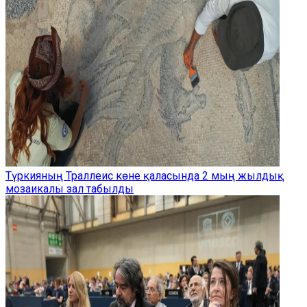
Түркияның Траллеис көне қаласында 2 мың жылдық
мозаикалы зал табылды