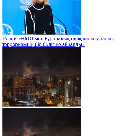
Ресей: «НАТО мен Еуропалық одақ халықаралық
терроризмнің бір бөлігіне айналды»