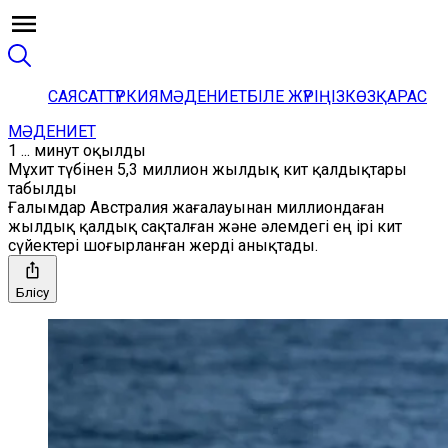
САЯСАТ
ТҮРКИЯ
МӘДЕНИЕТ
БІЛЕ ЖҮРІҢІЗ
КӨЗҚАРАС
МӘДЕНИЕТ
1 ... минут оқылды
Мұхит түбінен 5,3 миллион жылдық кит қалдықтары
табылды
Ғалымдар Австралия жағалауынан миллиондаған
жылдық қалдық сақталған және әлемдегі ең ірі кит
сүйектері шоғырланған жерді анықтады.
Бөлісу