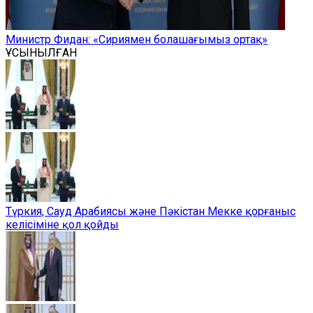
Министр Фидан: «Сириямен болашағымыз ортақ»
ҰСЫНЫЛҒАН
Түркия, Сауд Арабиясы және Пәкістан Мекке қорғаныс
келісіміне қол қойды