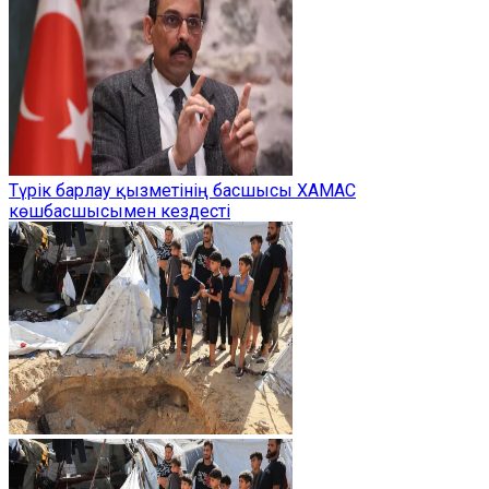
Түрік барлау қызметінің басшысы ХАМАС
көшбасшысымен кездесті