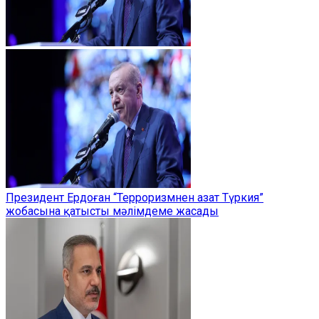
Президент Ердоған “Терроризмнен азат Түркия”
жобасына қатысты мәлімдеме жасады