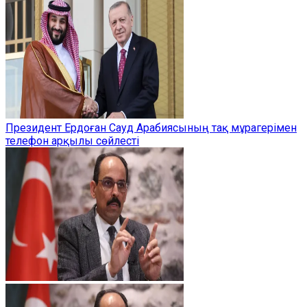
Президент Ердоған Сауд Арабиясының тақ мұрагерімен
телефон арқылы сөйлесті