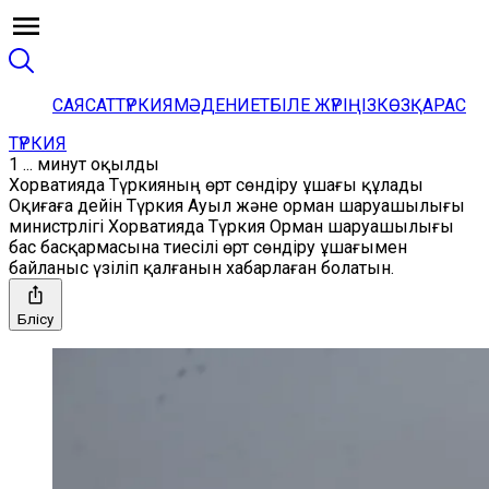
САЯСАТ
ТҮРКИЯ
МӘДЕНИЕТ
БІЛЕ ЖҮРІҢІЗ
КӨЗҚАРАС
ТҮРКИЯ
1 ... минут оқылды
Хорватияда Түркияның өрт сөндіру ұшағы құлады
Оқиғаға дейін Түркия Ауыл және орман шаруашылығы
министрлігі Хорватияда Түркия Орман шаруашылығы
бас басқармасына тиесілі өрт сөндіру ұшағымен
байланыс үзіліп қалғанын хабарлаған болатын.
Бөлісу