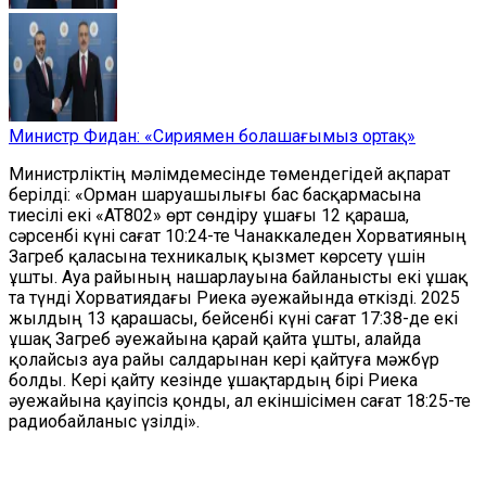
Министр Фидан: «Сириямен болашағымыз ортақ»
Министрліктің мәлімдемесінде төмендегідей ақпарат
берілді:
«Орман шаруашылығы бас басқармасына
тиесілі екі «AT802» өрт сөндіру ұшағы 12 қараша,
сәрсенбі күні сағат 10:24-те Чанаккаледен Хорватияның
Загреб қаласына техникалық қызмет көрсету үшін
ұшты. Ауа райының нашарлауына байланысты екі ұшақ
та түнді Хорватиядағы Риекa әуежайында өткізді.
2025
жылдың 13 қарашасы, бейсенбі күні сағат 17:38-де екі
ұшақ Загреб әуежайына қарай қайта ұшты, алайда
қолайсыз ауа райы салдарынан кері қайтуға мәжбүр
болды. Кері қайту кезінде ұшақтардың бірі Риекa
әуежайына қауіпсіз қонды, ал екіншісімен сағат 18:25-те
радиобайланыс үзілді».