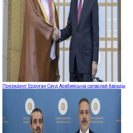
Президент Ердоған Сауд Арабиясына сапарлай барады