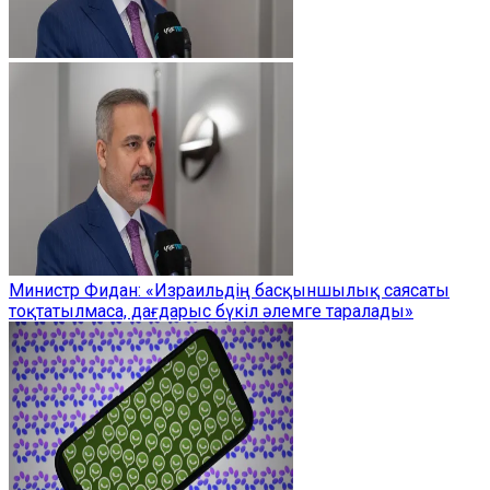
Министр Фидан: «Израильдің басқыншылық саясаты
тоқтатылмаса, дағдарыс бүкіл әлемге таралады»