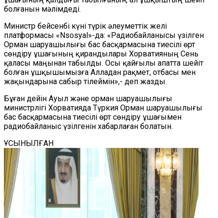
болғанын мәлімдеді.
Министр бейсенбі күні түрік әлеуметтік желі
платформасы «Nsosyal»-да: «Радиобайланысы үзілген
Орман шаруашылығы бас басқармасына тиесілі өрт
сөндіру ұшағының қирандылары Хорватияның Сень
қаласы маңынан табылды. Осы қайғылы апатта шейіт
болған ұшқышымызға Алладан рақмет, отбасы мен
жақындарына сабыр тілеймін»,- деп жазды.
Бұған дейін Ауыл және орман шаруашылығы
министрлігі Хорватияда Түркия Орман шаруашылығы
бас басқармасына тиесілі өрт сөндіру ұшағымен
радиобайланыс үзілгенін хабарлаған болатын.
ҰСЫНЫЛҒАН