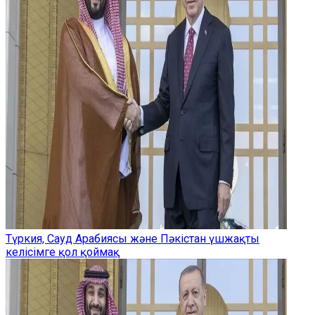
Түркия, Сауд Арабиясы және Пәкістан үшжақты
келісімге қол қоймақ