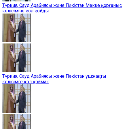
Түркия, Сауд Арабиясы және Пәкістан Мекке қорғаныс
келісіміне қол қойды
Түркия, Сауд Арабиясы және Пәкістан үшжақты
келісімге қол қоймақ