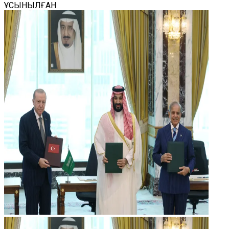
ҰСЫНЫЛҒАН