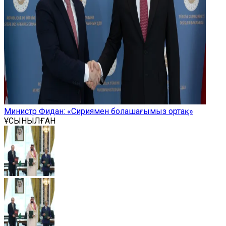
Министр Фидан: «Сириямен болашағымыз ортақ»
ҰСЫНЫЛҒАН