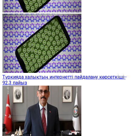
Түркияда халықтың интернетті пайдалану көрсеткіші ̶
92,3 пайыз