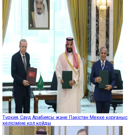
Түркия, Сауд Арабиясы және Пәкістан Мекке қорғаныс
келісіміне қол қойды