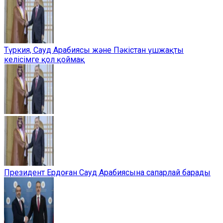
Түркия, Сауд Арабиясы және Пәкістан үшжақты
келісімге қол қоймақ
Президент Ердоған Сауд Арабиясына сапарлай барады