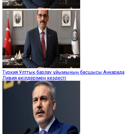
Түркия Ұлттық барлау ұйымының басшысы Анкарада
Ливия өкілдерімен кездесті