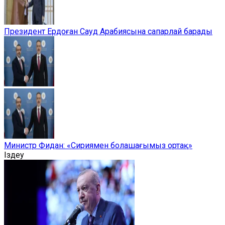
Президент Ердоған Сауд Арабиясына сапарлай барады
Министр Фидан: «Сириямен болашағымыз ортақ»
Іздеу