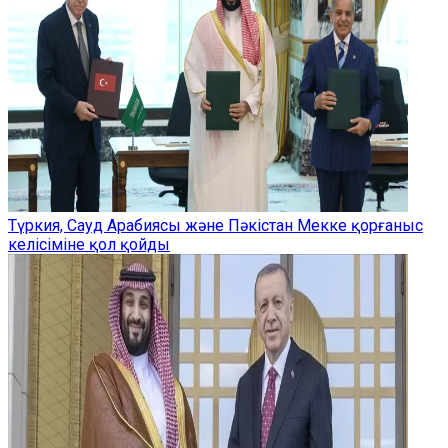
Түркия, Сауд Арабиясы және Пәкістан Мекке қорғаныс
келісіміне қол қойды