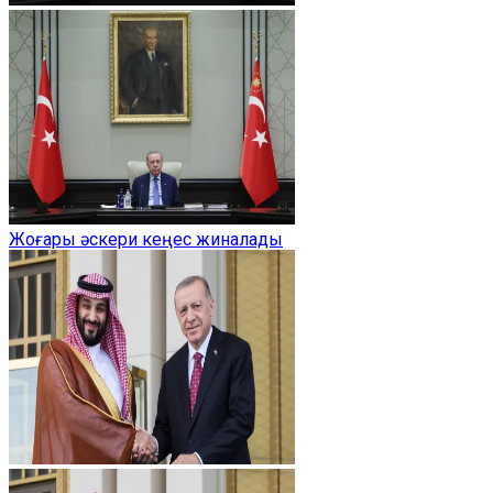
Жоғары әскери кеңес жиналады