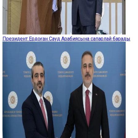
Президент Ердоған Сауд Арабиясына сапарлай барады