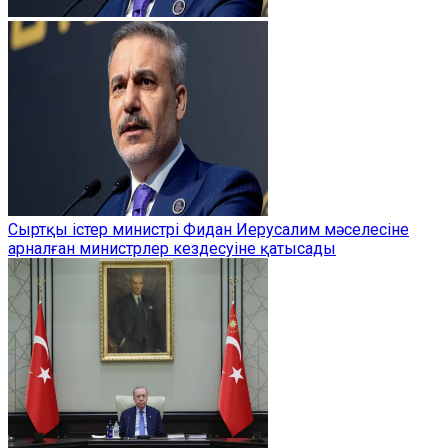
Сыртқы істер министрі Фидан Иерусалим мәселесіне
арналған министрлер кездесуіне қатысады