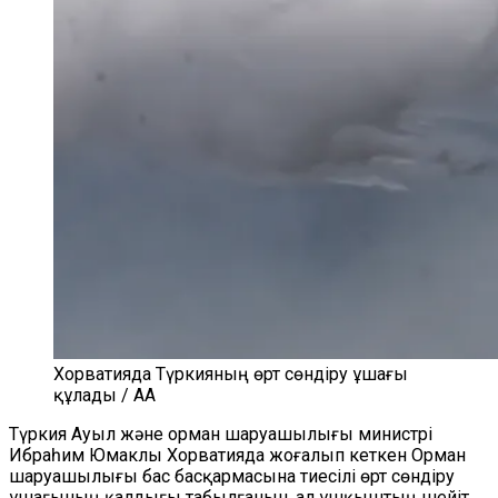
Хорватияда Түркияның өрт сөндіру ұшағы
құлады / AA
Түркия Ауыл және орман шаруашылығы министрі
Ибраһим Юмаклы Хорватияда жоғалып кеткен Орман
шаруашылығы бас басқармасына тиесілі өрт сөндіру
ұшағының қалдығы табылғанын, ал ұшқыштың шейіт