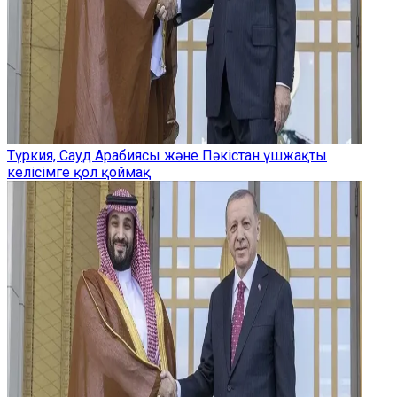
Түркия, Сауд Арабиясы және Пәкістан үшжақты
келісімге қол қоймақ