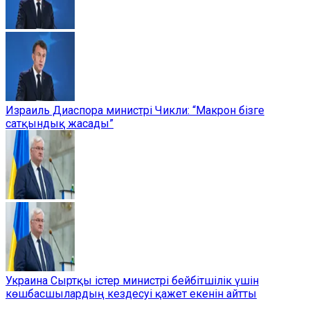
Израиль Диаспора министрі Чикли: “Макрон бізге
сатқындық жасады”
Украина Сыртқы істер министрі бейбітшілік үшін
көшбасшылардың кездесуі қажет екенін айтты