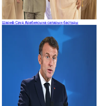
Шариф Сауд Арабиясына сапарын бастады