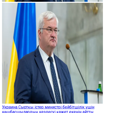
Украина Сыртқы істер министрі бейбітшілік үшін
көшбасшылардың кездесуі қажет екенін айтты