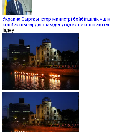
Украина Сыртқы істер министрі бейбітшілік үшін
көшбасшылардың кездесуі қажет екенін айтты
Іздеу