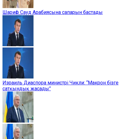
Шариф Сауд Арабиясына сапарын бастады
Израиль Диаспора министрі Чикли: “Макрон бізге
сатқындық жасады”