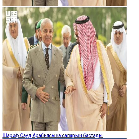
Шариф Сауд Арабиясына сапарын бастады