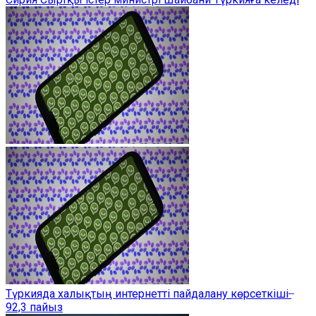
Түркияда халықтың интернетті пайдалану көрсеткіші ̶
92,3 пайыз