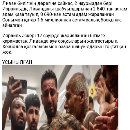
Ливан билігінің дерегіне сәйкес, 2 наурыздан бері
Израильдің Ливандағы шабуылдарынан 2 840-тан астам
адам қаза тауып, 8 690-нан астам адам жараланған.
Сонымен қатар
1,6 миллионнан астам
халық босқынға
айналған.
Израиль әскері 17 сәуірде жариялан
ған
бітімге
қарамастан, Ливанда әуе соққыларын жалғастырып,
Хезболла қозғалысымен өзара шабуылдарын тоқтатқан
жоқ.
ҰСЫНЫЛҒАН