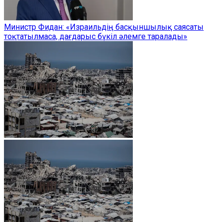
Министр Фидан: «Израильдің басқыншылық саясаты
тоқтатылмаса, дағдарыс бүкіл әлемге таралады»