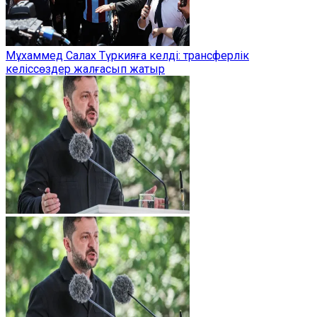
Мұхаммед Салах Түркияға келді: трансферлік
келіссөздер жалғасып жатыр