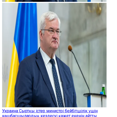
Украина Сыртқы істер министрі бейбітшілік үшін
көшбасшылардың кездесуі қажет екенін айтты