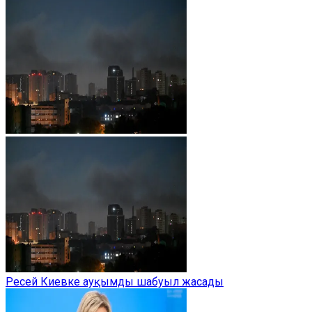
Ресей Киевке ауқымды шабуыл жасады