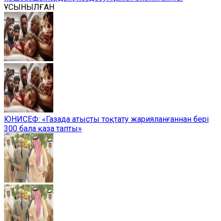
ҰСЫНЫЛҒАН
ЮНИСЕФ: «Газада атысты тоқтату жарияланғаннан бері
300 бала қаза тапты»