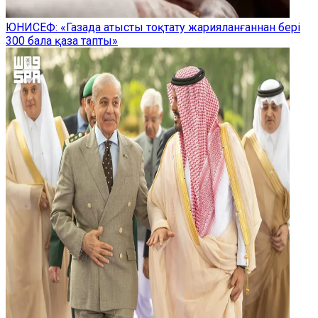
ЮНИСЕФ: «Газада атысты тоқтату жарияланғаннан бері
300 бала қаза тапты»