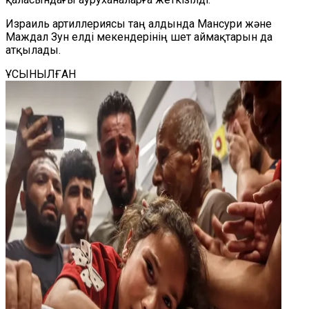
Израиль артиллериясы таң алдында Мансури және
Маждал Зун елді мекендерінің шет аймақтарын да
атқылады.
ҰСЫНЫЛҒАН