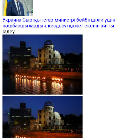
Украина Сыртқы істер министрі бейбітшілік үшін
көшбасшылардың кездесуі қажет екенін айтты
Іздеу