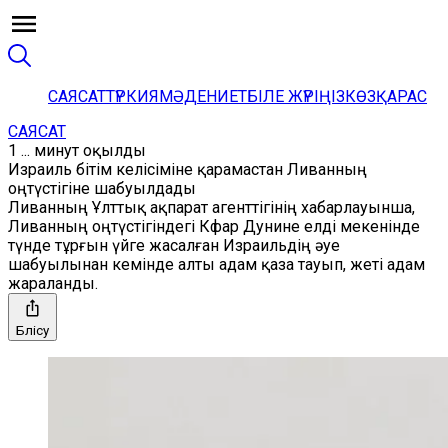
САЯСАТ
ТҮРКИЯ
МӘДЕНИЕТ
БІЛЕ ЖҮРІҢІЗ
КӨЗҚАРАС
САЯСАТ
1 ... минут оқылды
Израиль бітім келісіміне қарамастан Ливанның
оңтүстігіне шабуылдады
Ливанның Ұлттық ақпарат агенттігінің хабарлауынша,
Ливанның оңтүстігіндегі Кфар Дунине елді мекенінде
түнде тұрғын үйге жасалған Израильдің әуе
шабуылынан кемінде алты адам қаза тауып, жеті адам
жараланды.
Бөлісу