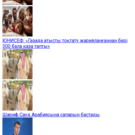
ЮНИСЕФ: «Газада атысты тоқтату жарияланғаннан бері
300 бала қаза тапты»
Шариф Сауд Арабиясына сапарын бастады