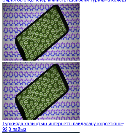
Түркияда халықтың интернетті пайдалану көрсеткіші ̶
92,3 пайыз