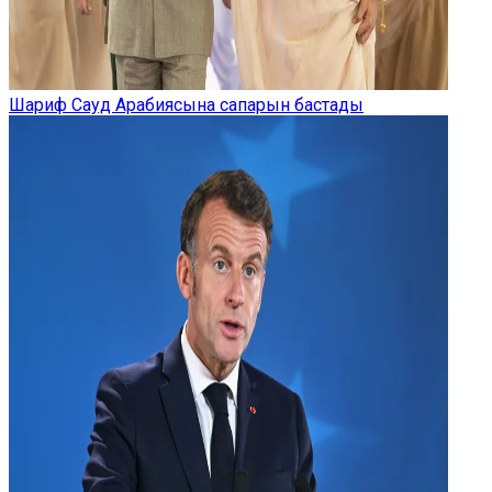
Шариф Сауд Арабиясына сапарын бастады