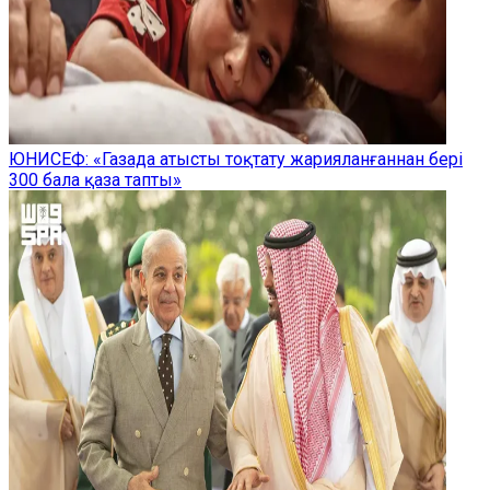
ЮНИСЕФ: «Газада атысты тоқтату жарияланғаннан бері
300 бала қаза тапты»