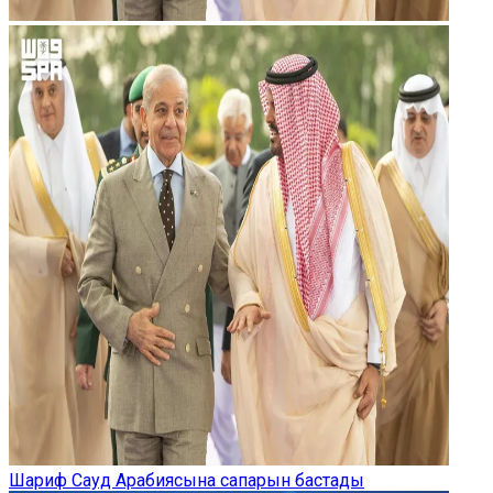
Шариф Сауд Арабиясына сапарын бастады