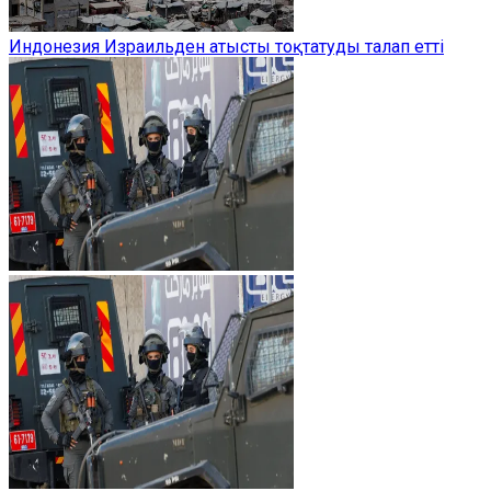
Индонезия Израильден атысты тоқтатуды талап етті