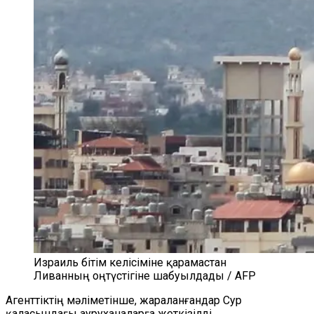
Израиль бітім келісіміне қарамастан
Ливанның оңтүстігіне шабуылдады / AFP
Агенттіктің мәліметінше, жараланғандар Сур
қаласындағы ауруханаларға жеткізілді.