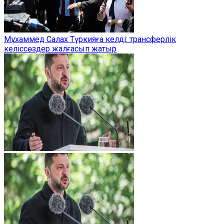
Мұхаммед Салах Түркияға келді: трансферлік
келіссөздер жалғасып жатыр