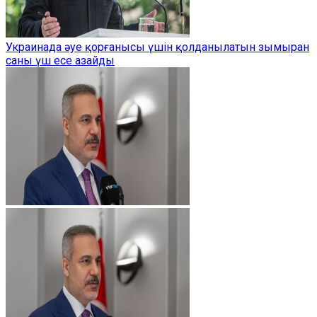
Украинада әуе қорғанысы үшін қолданылатын зымыран
саны үш есе азайды