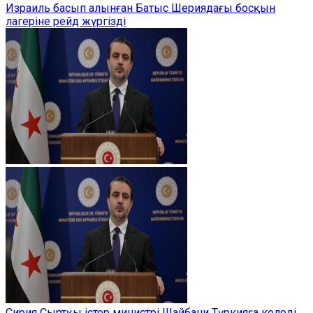
Израиль басып алынған Батыс Шериядағы босқын
лагеріне рейд жүргізді
Сирия Сыртқы істер министрі Шайбани Түркияға келеді