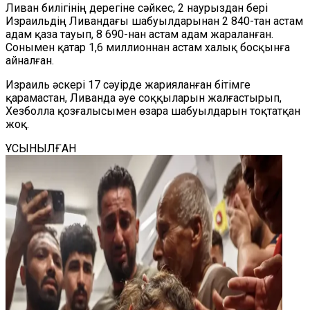
Ливан билігінің дерегіне сәйкес, 2 наурыздан бері
Израильдің Ливандағы шабуылдарынан 2 840-тан астам
адам қаза тауып, 8 690-нан астам адам жараланған.
Сонымен қатар
1,6 миллионнан астам
халық босқынға
айналған.
Израиль әскері 17 сәуірде жариялан
ған
бітімге
қарамастан, Ливанда әуе соққыларын жалғастырып,
Хезболла қозғалысымен өзара шабуылдарын тоқтатқан
жоқ.
ҰСЫНЫЛҒАН