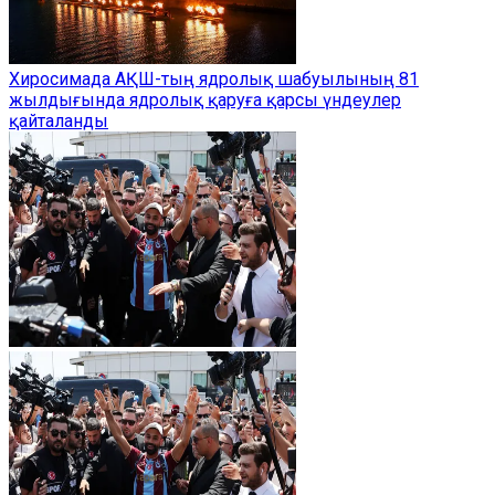
Хиросимада АҚШ-тың ядролық шабуылының 81
жылдығында ядролық қаруға қарсы үндеулер
қайталанды