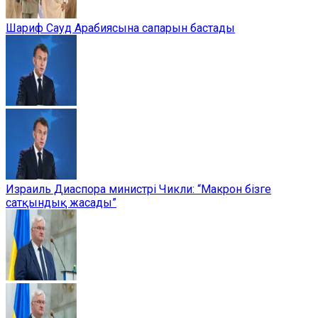
Шариф Сауд Арабиясына сапарын бастады
Израиль Диаспора министрі Чикли: “Макрон бізге
сатқындық жасады”