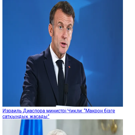
Израиль Диаспора министрі Чикли: “Макрон бізге
сатқындық жасады”