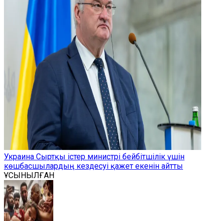
Украина Сыртқы істер министрі бейбітшілік үшін
көшбасшылардың кездесуі қажет екенін айтты
ҰСЫНЫЛҒАН