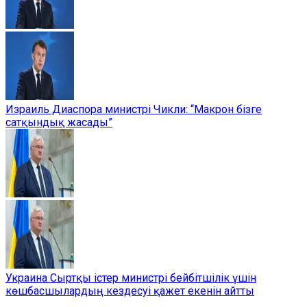
Израиль Диаспора министрі Чикли: “Макрон бізге
сатқындық жасады”
Украина Сыртқы істер министрі бейбітшілік үшін
көшбасшылардың кездесуі қажет екенін айтты