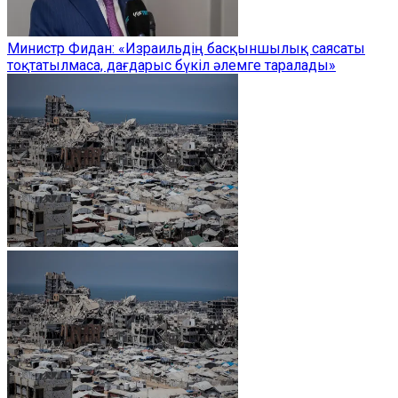
Министр Фидан: «Израильдің басқыншылық саясаты
тоқтатылмаса, дағдарыс бүкіл әлемге таралады»