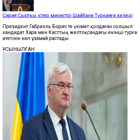
Сирия Сыртқы істер министрі Шайбани Түркияға келеді
Президент Габриэль Борич те үкімет қолдаған солшыл
кандидат Хара мен Касттың желтоқсандағы екінші турға
өтетінін көп ұзамай растады.
ҰСЫНЫЛҒАН