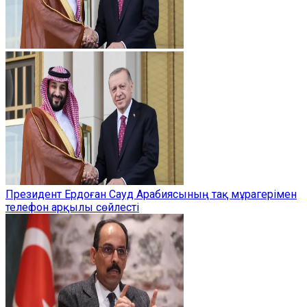
Президент Ердоған Сауд Арабиясының тақ мұрагерімен
телефон арқылы сөйлесті