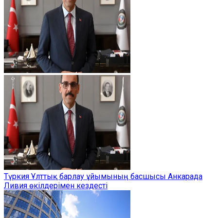
Түркия Ұлттық барлау ұйымының басшысы Анкарада
Ливия өкілдерімен кездесті