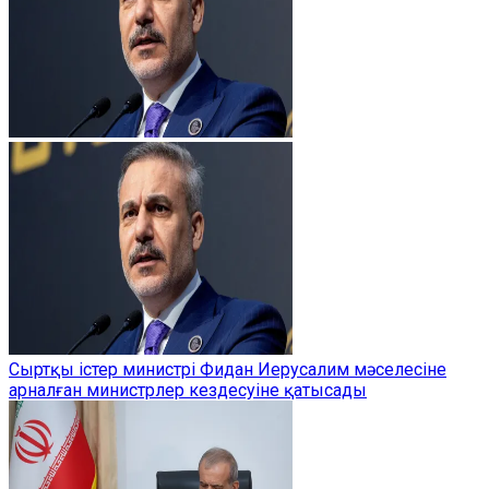
Сыртқы істер министрі Фидан Иерусалим мәселесіне
арналған министрлер кездесуіне қатысады