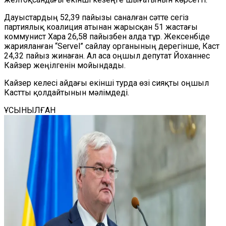
Дауыстардың 52,39 пайызы саналған сәтте сегіз
партиялық коалиция атынан жарысқан 51 жастағы
коммунист Хара 26,58 пайызбен алда тұр. Жексенбіде
жарияланған “Servel” сайлау органының дерегінше, Каст
24,32 пайыз жинаған. Ал аса оңшыл депутат Йоханнес
Кайзер жеңілгенін мойындады.
Кайзер келесі айдағы екінші турда өзі сияқты оңшыл
Кастты қолдайтынын мәлімдеді.
ҰСЫНЫЛҒАН