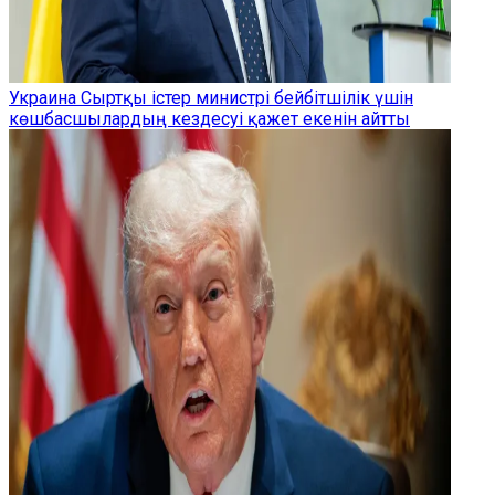
Украина Сыртқы істер министрі бейбітшілік үшін
көшбасшылардың кездесуі қажет екенін айтты