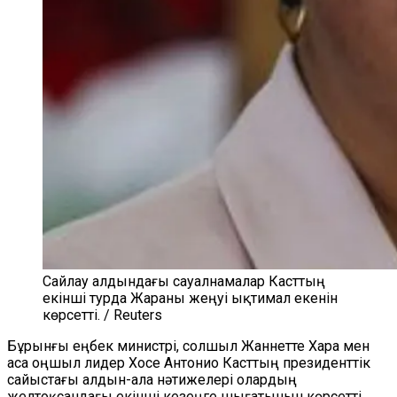
Сайлау алдындағы сауалнамалар Касттың
екінші турда Жараны жеңуі ықтимал екенін
көрсетті. / Reuters
Бұрынғы еңбек министрі, солшыл Жаннетте Хара мен
аса оңшыл лидер Хосе Антонио Касттың президенттік
сайыстағы алдын-ала нәтижелері олардың
желтоқсандағы екінші кезеңге шығатынын көрсетті.