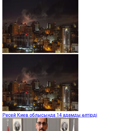
Ресей Киев облысында 14 адамды өлтірді