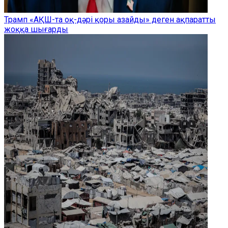
Трамп «АҚШ-та оқ-дәрі қоры азайды» деген ақпаратты
жоққа шығарды