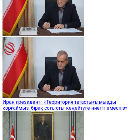
Иран президенті: «Территория тұтастығымызды
қорғаймыз, бірақ соғысты кеңейтуге ниетті емеспіз»