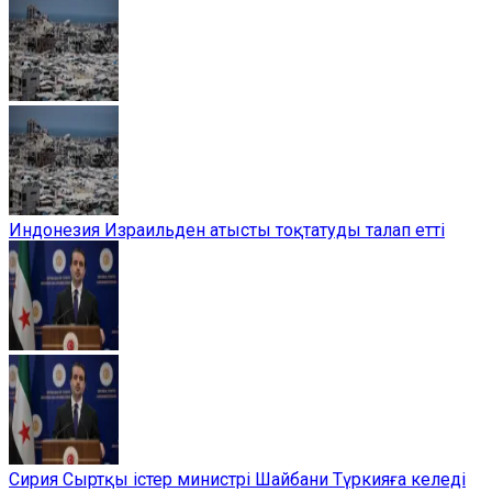
Индонезия Израильден атысты тоқтатуды талап етті
Сирия Сыртқы істер министрі Шайбани Түркияға келеді