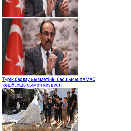
Түрік барлау қызметінің басшысы ХАМАС
көшбасшысымен кездесті