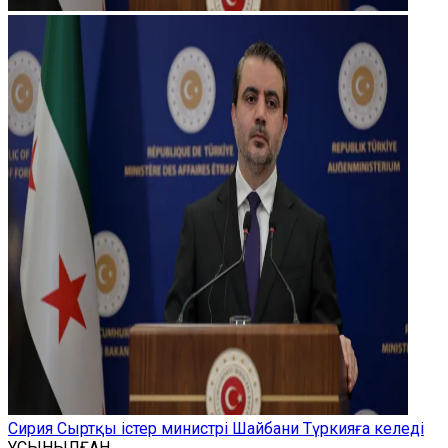
Сирия Сыртқы істер министрі Шайбани Түркияға келеді
ҰСЫНЫЛҒАН