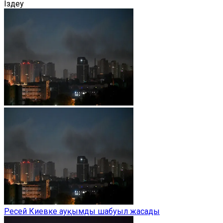
Іздеу
Ресей Киевке ауқымды шабуыл жасады