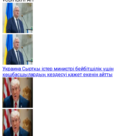
Украина Сыртқы істер министрі бейбітшілік үшін
көшбасшылардың кездесуі қажет екенін айтты