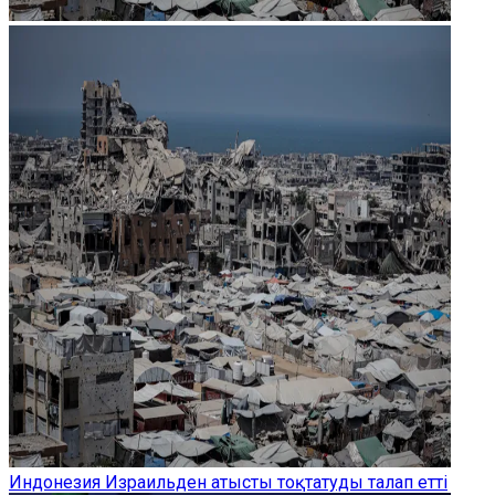
Индонезия Израильден атысты тоқтатуды талап етті