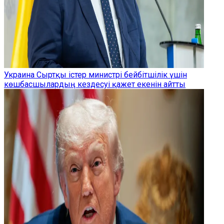
Украина Сыртқы істер министрі бейбітшілік үшін
көшбасшылардың кездесуі қажет екенін айтты