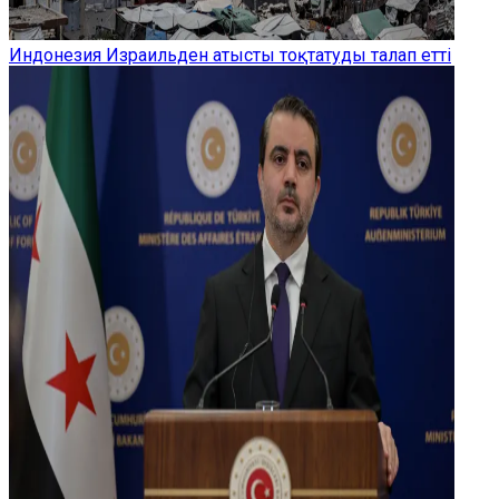
Индонезия Израильден атысты тоқтатуды талап етті