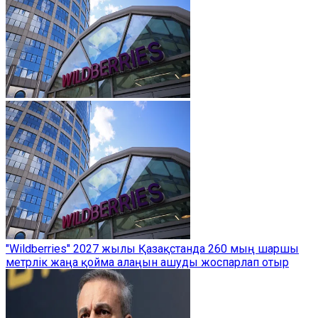
"Wildberries" 2027 жылы Қазақстанда 260 мың шаршы
метрлік жаңа қойма алаңын ашуды жоспарлап отыр