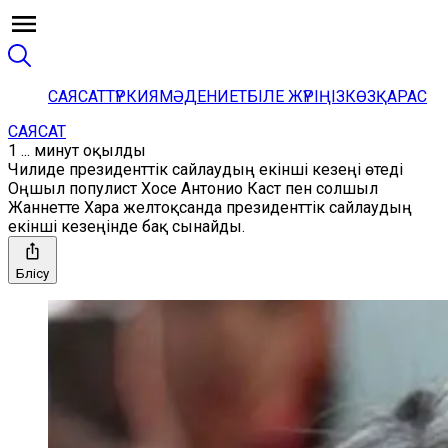
САЯСАТ
ТҮРКИЯ
МӘДЕНИЕТ
БІЛЕ ЖҮРІҢІЗ
КӨЗҚАРАС
САЯСАТ
1 ... минут оқылды
Чилиде президенттік сайлаудың екінші кезеңі өтеді
Оңшыл популист Хосе Антонио Каст пен солшыл
Жаннетте Хара желтоқсанда президенттік сайлаудың
екінші кезеңінде бақ сынайды.
Бөлісу