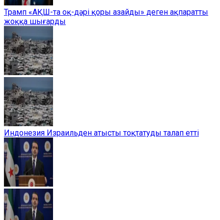
Трамп «АҚШ-та оқ-дәрі қоры азайды» деген ақпаратты
жоққа шығарды
Индонезия Израильден атысты тоқтатуды талап етті