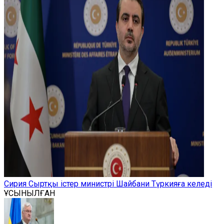
Сирия Сыртқы істер министрі Шайбани Түркияға келеді
ҰСЫНЫЛҒАН