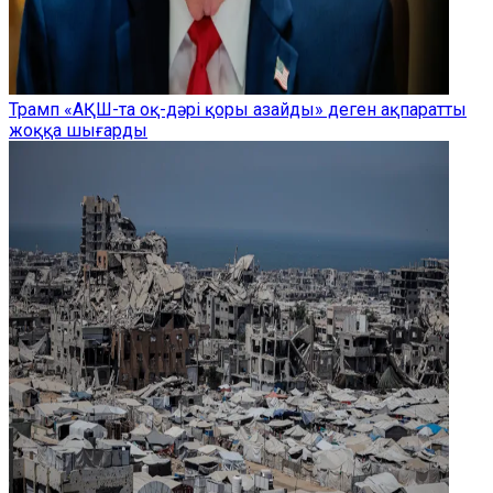
Трамп «АҚШ-та оқ-дәрі қоры азайды» деген ақпаратты
жоққа шығарды