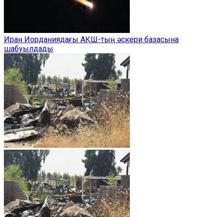
Иран Иорданиядағы АҚШ-тың әскери базасына
шабуылдады