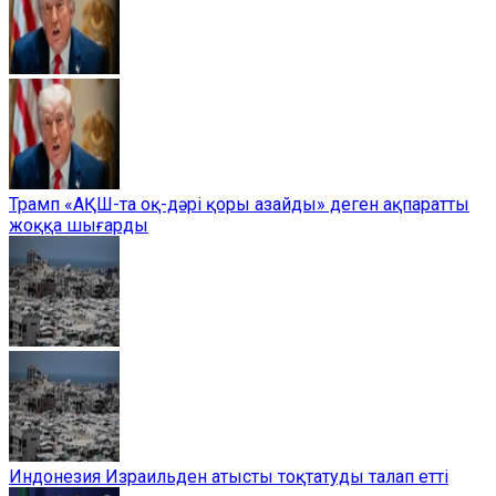
Трамп «АҚШ-та оқ-дәрі қоры азайды» деген ақпаратты
жоққа шығарды
Индонезия Израильден атысты тоқтатуды талап етті