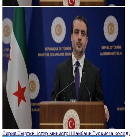
Сирия Сыртқы істер министрі Шайбани Түркияға келеді