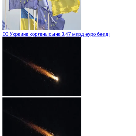
ЕО Украина қорғанысына 3,47 млрд еуро бөлді