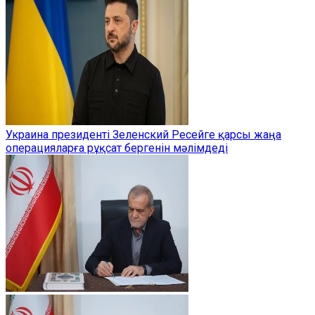
Украина президенті Зеленский Ресейге қарсы жаңа
операцияларға рұқсат бергенін мәлімдеді