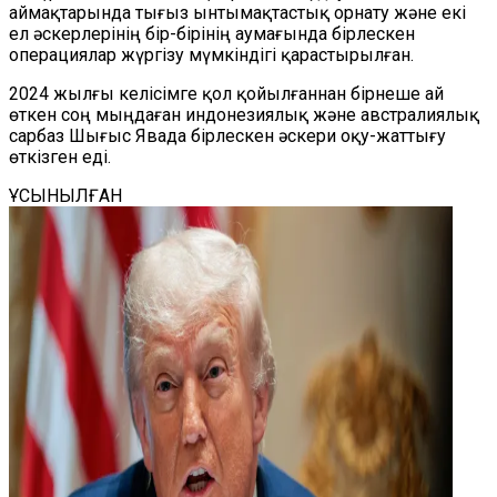
аймақтарында тығыз ынтымақтастық орнату және екі
ел әскерлерінің бір-бірінің аумағында бірлескен
операциялар жүргізу мүмкіндігі қарастырылған.
2024 жылғы келісімге қол қойылғаннан бірнеше ай
өткен соң мыңдаған индонезиялық және австралиялық
сарбаз Шығыс Явада бірлескен әскери оқу-жаттығу
өткізген еді.
ҰСЫНЫЛҒАН