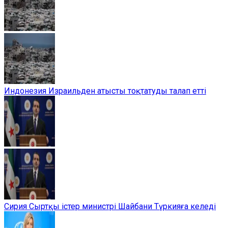
Индонезия Израильден атысты тоқтатуды талап етті
Сирия Сыртқы істер министрі Шайбани Түркияға келеді