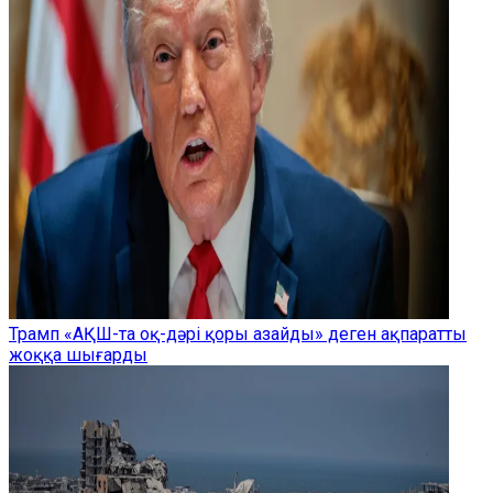
Трамп «АҚШ-та оқ-дәрі қоры азайды» деген ақпаратты
жоққа шығарды