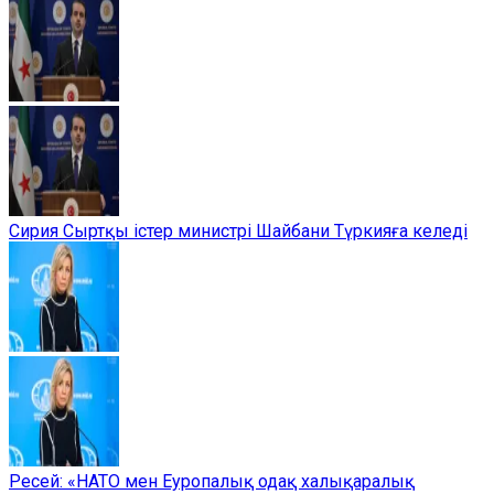
Сирия Сыртқы істер министрі Шайбани Түркияға келеді
Ресей: «НАТО мен Еуропалық одақ халықаралық