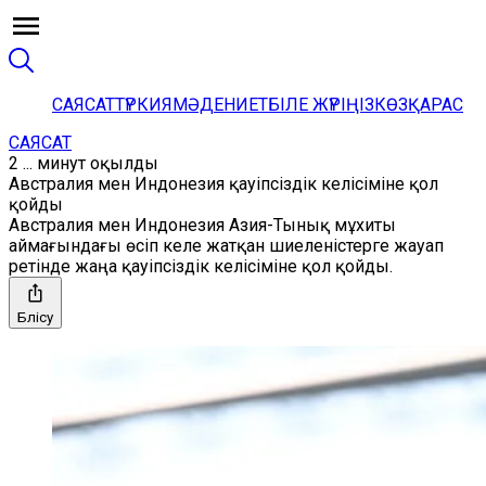
САЯСАТ
ТҮРКИЯ
МӘДЕНИЕТ
БІЛЕ ЖҮРІҢІЗ
КӨЗҚАРАС
САЯСАТ
2 ... минут оқылды
Австралия мен Индонезия қауіпсіздік келісіміне қол
қойды
Австралия мен Индонезия Азия-Тынық мұхиты
аймағындағы өсіп келе жатқан шиеленістерге жауап
ретінде жаңа қауіпсіздік келісіміне қол қойды.
Бөлісу