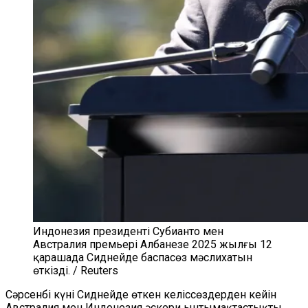
Индонезия президенті Субианто мен
Австралия премьері Албанезе 2025 жылғы 12
қарашада Сиднейде баспасөз мәслихатын
өткізді. / Reuters
Сәрсенбі күні Сиднейде өткен келіссөздерден кейін
Австралия мен Индонезия әскери ынтымақтастықты