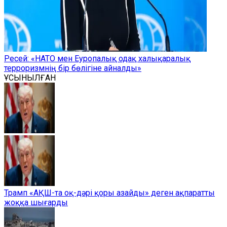
Ресей: «НАТО мен Еуропалық одақ халықаралық
терроризмнің бір бөлігіне айналды»
ҰСЫНЫЛҒАН
Трамп «АҚШ-та оқ-дәрі қоры азайды» деген ақпаратты
жоққа шығарды