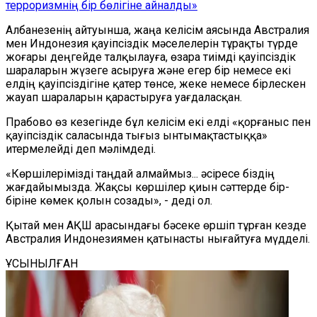
терроризмнің бір бөлігіне айналды»
Албанезенің айтуынша, жаңа келісім аясында Австралия
мен Индонезия қауіпсіздік мәселелерін тұрақты түрде
жоғары деңгейде талқылауға, өзара тиімді қауіпсіздік
шараларын жүзеге асыруға және егер бір немесе екі
елдің қауіпсіздігіне қатер төнсе, жеке немесе бірлескен
жауап шараларын қарастыруға уағдаласқан.
Прабово өз кезегінде бұл келісім екі елді «қорғаныс пен
қауіпсіздік саласында тығыз ынтымақтастыққа»
итермелейді деп мәлімдеді.
«Көршілерімізді таңдай алмаймыз... әсіресе біздің
жағдайымызда. Жақсы көршілер қиын сәттерде бір-
біріне көмек қолын созады», - деді ол.
Қытай мен АҚШ арасындағы бәсеке өршіп тұрған кезде
Австралия Индонезиямен қатынасты нығайтуға мүдделі.
ҰСЫНЫЛҒАН