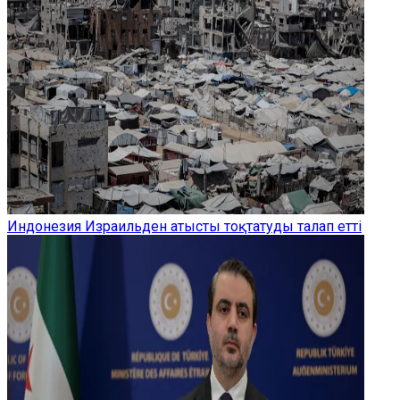
Индонезия Израильден атысты тоқтатуды талап етті