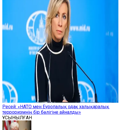
Ресей: «НАТО мен Еуропалық одақ халықаралық
терроризмнің бір бөлігіне айналды»
ҰСЫНЫЛҒАН