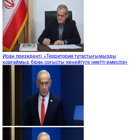
Иран президенті: «Территория тұтастығымызды
қорғаймыз, бірақ соғысты кеңейтуге ниетті емеспіз»