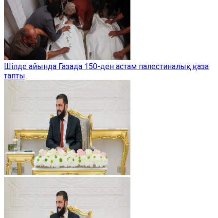
Шілде айында Газада 150-ден астам палестиналық қаза
тапты