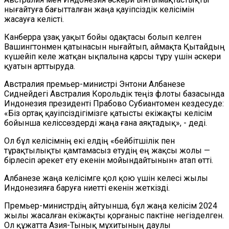
нығайтуға бағытталған жаңа қауіпсіздік келісімін
жасауға келісті.
Канберра ұзақ уақыт бойы одақтасы болып келген
Вашингтонмен қатынасын нығайтып, аймақта Қытайдың
күшейіп келе жатқан ықпалына қарсы тұру үшін әскери
қуатын арттыруда.
Австралия премьер-министрі Энтони Албанезе
Сиднейдегі Австралия Корольдік теңіз флоты базасында
Индонезия президенті Прабово Субиантомен кездесуде:
«Біз ортақ қауіпсіздігімізге қатысты екіжақты келісім
бойынша келіссөздерді жаңа ғана аяқтадық», - деді.
Ол бұл келісімнің екі елдің «бейбітшілік пен
тұрақтылықты қамтамасыз етудің ең жақсы жолы —
бірлесіп әрекет ету екенін мойындайтынын» атап өтті.
Албанезе жаңа келісімге қол қою үшін келесі жылы
Индонезияға баруға ниетті екенін жеткізді.
Премьер-министрдің айтуынша, бұл жаңа келісім 2024
жылы жасалған екіжақты қорғаныс пактіне негізделген.
Ол құжатта Азия-Тынық мұхитының даулы