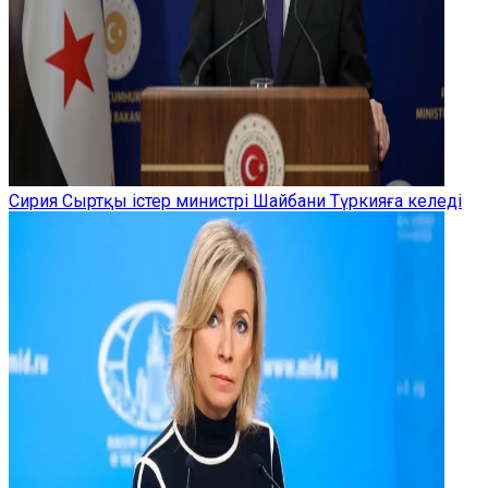
Сирия Сыртқы істер министрі Шайбани Түркияға келеді