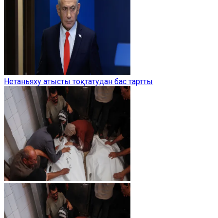
Нетаньяху атысты тоқтатудан бас тартты