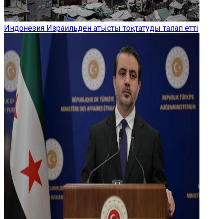
Индонезия Израильден атысты тоқтатуды талап етті