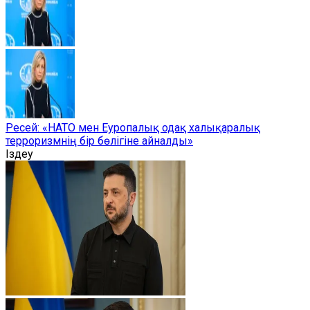
Ресей: «НАТО мен Еуропалық одақ халықаралық
терроризмнің бір бөлігіне айналды»
Іздеу