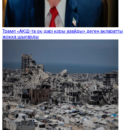
Трамп «АҚШ-та оқ-дәрі қоры азайды» деген ақпаратты
жоққа шығарды