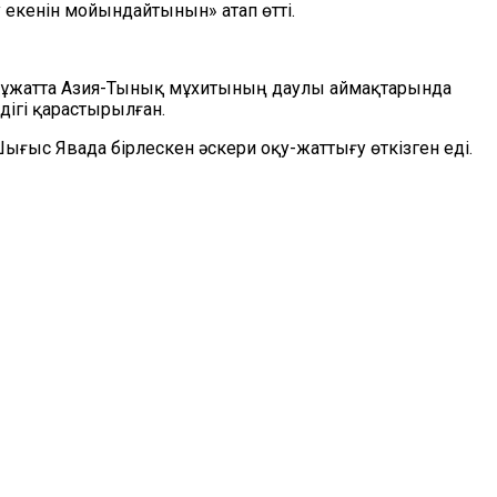
у екенін мойындайтынын» атап өтті.
л құжатта Азия-Тынық мұхитының даулы аймақтарында
дігі қарастырылған.
ғыс Явада бірлескен әскери оқу-жаттығу өткізген еді.