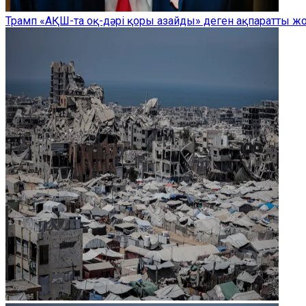
Трамп «АҚШ-та оқ-дәрі қоры азайды» деген ақпаратты 