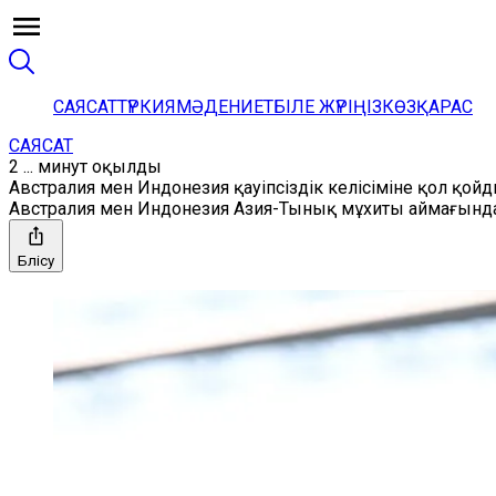
САЯСАТ
ТҮРКИЯ
МӘДЕНИЕТ
БІЛЕ ЖҮРІҢІЗ
КӨЗҚАРАС
САЯСАТ
2 ... минут оқылды
Австралия мен Индонезия қауіпсіздік келісіміне қол қой
Австралия мен Индонезия Азия-Тынық мұхиты аймағындағы
Бөлісу