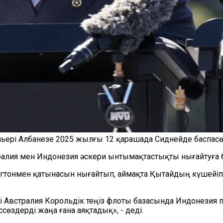
ьері Албанезе 2025 жылғы 12 қарашада Сиднейде баспасөз 
ралия мен Индонезия әскери ынтымақтастықты нығайтуға бағ
гтонмен қатынасын нығайтып, аймақта Қытайдың күшейіп 
 Австралия Корольдік теңіз флоты базасында Индонезия п
сөздерді жаңа ғана аяқтадық», - деді.