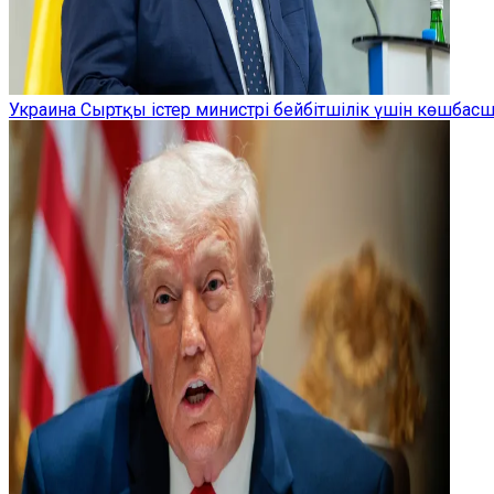
Украина Сыртқы істер министрі бейбітшілік үшін көшбас