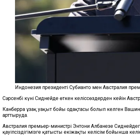
Индонезия президенті Субианто мен Австралия прем
Сәрсенбі күні Сиднейде өткен келіссөздерден кейін Авст
Канберра ұзақ уақыт бойы одақтасы болып келген Вашин
арттыруда.
Австралия премьер-министрі Энтони Албанезе Сиднейдегі
қауіпсіздігімізге қатысты екіжақты келісім бойынша келіс