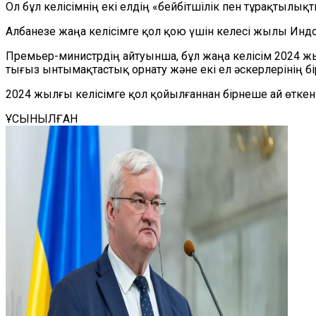
Ол бұл келісімнің екі елдің «бейбітшілік пен тұрақтылы
Албанезе жаңа келісімге қол қою үшін келесі жылы Индоне
Премьер-министрдің айтуынша, бұл жаңа келісім 2024 ж
тығыз ынтымақтастық орнату және екі ел әскерлерінің бі
2024 жылғы келісімге қол қойылғаннан бірнеше ай өткен
ҰСЫНЫЛҒАН