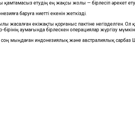
қты қамтамасыз етудің ең жақсы жолы — бірлесіп әрекет ет
зияға баруға ниетті екенін жеткізді.
ылы жасалған екіжақты қорғаныс пактіне негізделген. О
р-бірінің аумағында бірлескен операциялар жүргізу мүмкін
 соң мыңдаған индонезиялық және австралиялық сарбаз Шы