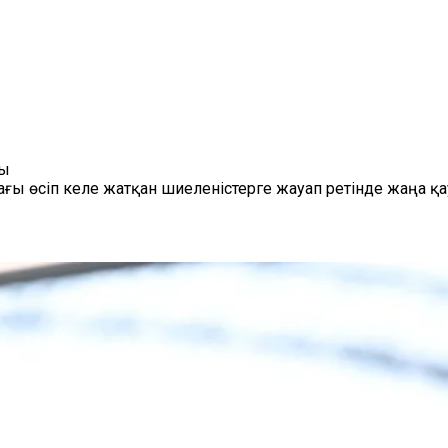
ды
 өсіп келе жатқан шиеленістерге жауап ретінде жаңа қауі