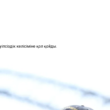
псіздік келісіміне қол қойды.