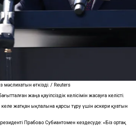
мәслихатын өткізді. / Reuters
ытталған жаңа қауіпсіздік келісімін жасауға келісті.
келе жатқан ықпалына қарсы тұру үшін әскери қуатын
резиденті Прабово Субиантомен кездесуде: «Біз ортақ