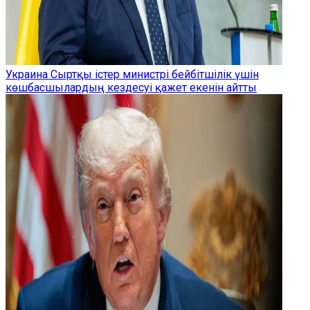
Украина Сыртқы істер министрі бейбітшілік үшін
көшбасшылардың кездесуі қажет екенін айтты