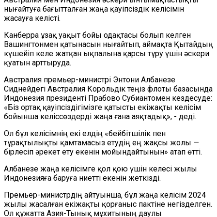
нығайтуға бағытталған жаңа қауіпсіздік келісімін
жасауға келісті.
Канберра ұзақ уақыт бойы одақтасы болып келген
Вашингтонмен қатынасын нығайтып, аймақта Қытайдың
күшейіп келе жатқан ықпалына қарсы тұру үшін әскери
қуатын арттыруда.
Австралия премьер-министрі Энтони Албанезе
Сиднейдегі Австралия Корольдік теңіз флоты базасында
Индонезия президенті Прабово Субиантомен кездесуде:
«Біз ортақ қауіпсіздігімізге қатысты екіжақты келісім
бойынша келіссөздерді жаңа ғана аяқтадық», - деді.
Ол бұл келісімнің екі елдің «бейбітшілік пен
тұрақтылықты қамтамасыз етудің ең жақсы жолы —
бірлесіп әрекет ету екенін мойындайтынын» атап өтті.
Албанезе жаңа келісімге қол қою үшін келесі жылы
Индонезияға баруға ниетті екенін жеткізді.
Премьер-министрдің айтуынша, бұл жаңа келісім 2024
жылы жасалған екіжақты қорғаныс пактіне негізделген.
Ол құжатта Азия-Тынық мұхитының даулы