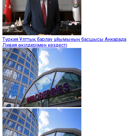
Түркия Ұлттық барлау ұйымының басшысы Анкарада
Ливия өкілдерімен кездесті