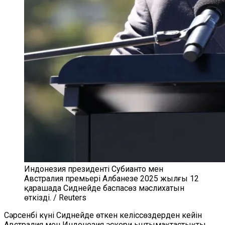
Индонезия президенті Субианто мен
Австралия премьері Албанезе 2025 жылғы 12
қарашада Сиднейде баспасөз мәслихатын
өткізді. / Reuters
Сәрсенбі күні Сиднейде өткен келіссөздерден кейін
Австралия мен Индонезия әскери ынтымақтастықты