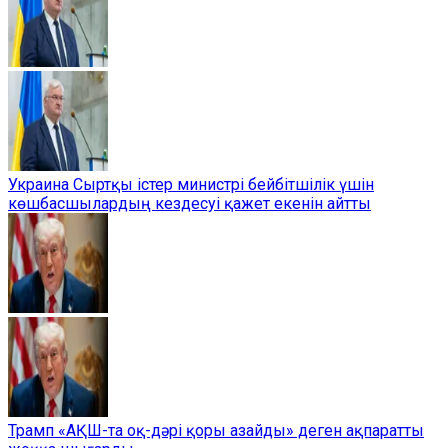
Украина Сыртқы істер министрі бейбітшілік үшін
көшбасшылардың кездесуі қажет екенін айтты
Трамп «АҚШ-та оқ-дәрі қоры азайды» деген ақпаратты