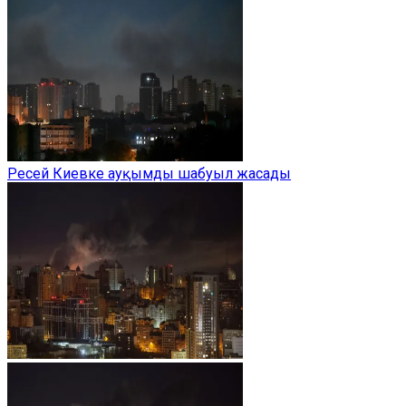
Ресей Киевке ауқымды шабуыл жасады