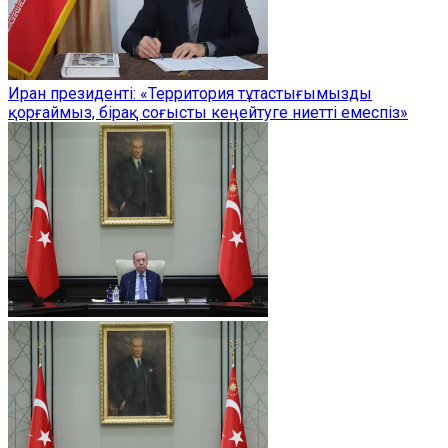
Иран президенті: «Территория тұтастығымызды
қорғаймыз, бірақ соғысты кеңейтуге ниетті емеспіз»