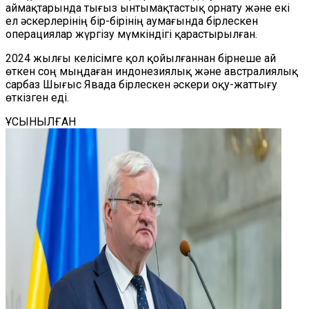
аймақтарында тығыз ынтымақтастық орнату және екі
ел әскерлерінің бір-бірінің аумағында бірлескен
операциялар жүргізу мүмкіндігі қарастырылған.
2024 жылғы келісімге қол қойылғаннан бірнеше ай
өткен соң мыңдаған индонезиялық және австралиялық
сарбаз Шығыс Явада бірлескен әскери оқу-жаттығу
өткізген еді.
ҰСЫНЫЛҒАН