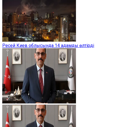
Ресей Киев облысында 14 адамды өлтірді