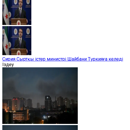
Сирия Сыртқы істер министрі Шайбани Түркияға келеді
Іздеу