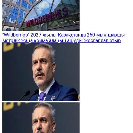
"Wildberries" 2027 жылы Қазақстанда 260 мың шаршы
метрлік жаңа қойма алаңын ашуды жоспарлап отыр