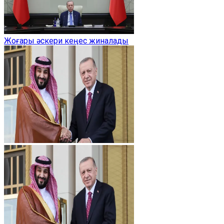
Жоғары әскери кеңес жиналады