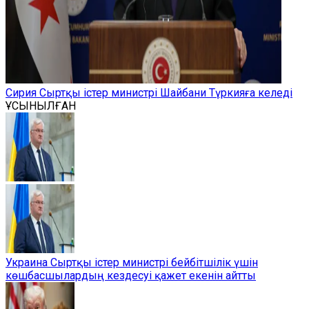
Сирия Сыртқы істер министрі Шайбани Түркияға келеді
ҰСЫНЫЛҒАН
Украина Сыртқы істер министрі бейбітшілік үшін
көшбасшылардың кездесуі қажет екенін айтты