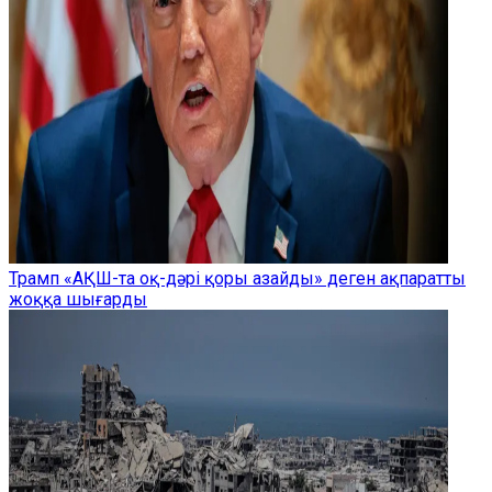
Трамп «АҚШ-та оқ-дәрі қоры азайды» деген ақпаратты
жоққа шығарды