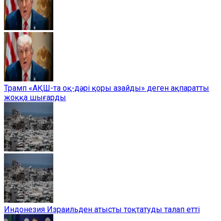
Трамп «АҚШ-та оқ-дәрі қоры азайды» деген ақпаратты
жоққа шығарды
Индонезия Израильден атысты тоқтатуды талап етті