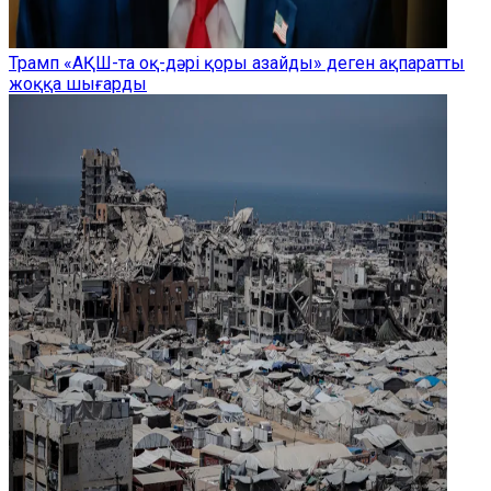
Трамп «АҚШ-та оқ-дәрі қоры азайды» деген ақпаратты
жоққа шығарды