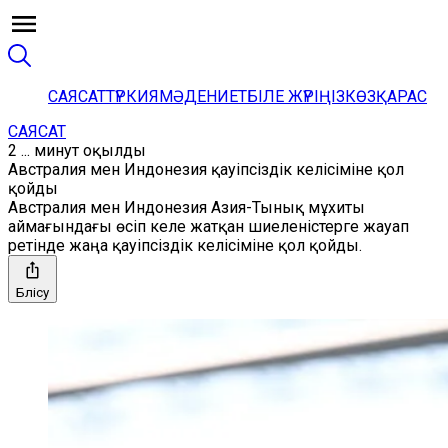
САЯСАТ
ТҮРКИЯ
МӘДЕНИЕТ
БІЛЕ ЖҮРІҢІЗ
КӨЗҚАРАС
САЯСАТ
2 ... минут оқылды
Австралия мен Индонезия қауіпсіздік келісіміне қол
қойды
Австралия мен Индонезия Азия-Тынық мұхиты
аймағындағы өсіп келе жатқан шиеленістерге жауап
ретінде жаңа қауіпсіздік келісіміне қол қойды.
Бөлісу