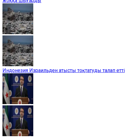
жоққа шығарды
Индонезия Израильден атысты тоқтатуды талап етті