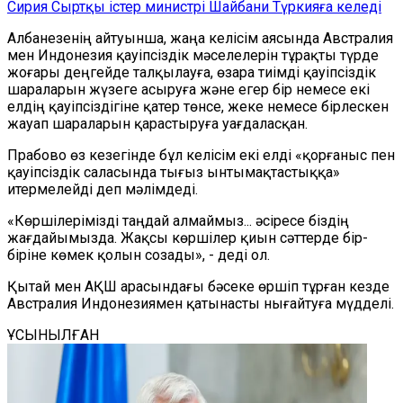
Сирия Сыртқы істер министрі Шайбани Түркияға келеді
Албанезенің айтуынша, жаңа келісім аясында Австралия
мен Индонезия қауіпсіздік мәселелерін тұрақты түрде
жоғары деңгейде талқылауға, өзара тиімді қауіпсіздік
шараларын жүзеге асыруға және егер бір немесе екі
елдің қауіпсіздігіне қатер төнсе, жеке немесе бірлескен
жауап шараларын қарастыруға уағдаласқан.
Прабово өз кезегінде бұл келісім екі елді «қорғаныс пен
қауіпсіздік саласында тығыз ынтымақтастыққа»
итермелейді деп мәлімдеді.
«Көршілерімізді таңдай алмаймыз... әсіресе біздің
жағдайымызда. Жақсы көршілер қиын сәттерде бір-
біріне көмек қолын созады», - деді ол.
Қытай мен АҚШ арасындағы бәсеке өршіп тұрған кезде
Австралия Индонезиямен қатынасты нығайтуға мүдделі.
ҰСЫНЫЛҒАН