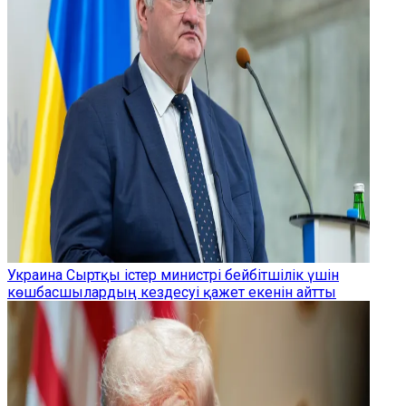
Украина Сыртқы істер министрі бейбітшілік үшін
көшбасшылардың кездесуі қажет екенін айтты