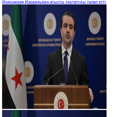
Индонезия Израильден атысты тоқтатуды талап етті