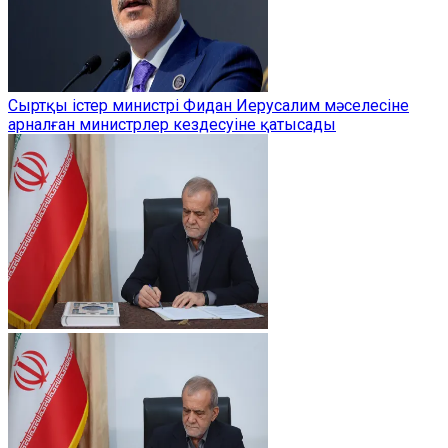
Сыртқы істер министрі Фидан Иерусалим мәселесіне
арналған министрлер кездесуіне қатысады