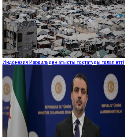
Индонезия Израильден атысты тоқтатуды талап етті