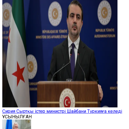
Сирия Сыртқы істер министрі Шайбани Түркияға келеді
ҰСЫНЫЛҒАН