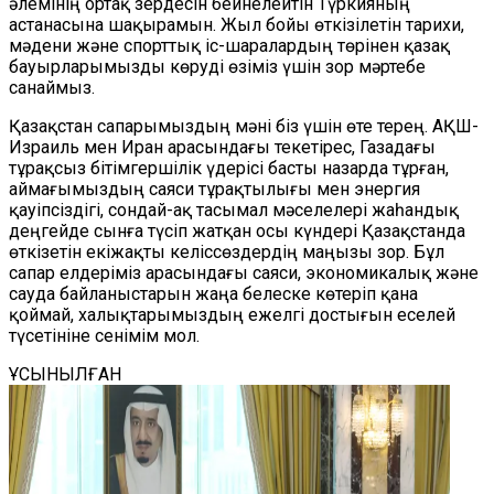
әлемінің ортақ зердесін бейнелейтін Түркияның
астанасына шақырамын. Жыл бойы өткізілетін тарихи,
мәдени және спорттық іс-шаралардың төрінен қазақ
бауырларымызды көруді өзіміз үшін зор мәртебе
санаймыз.
Қазақстан сапарымыздың мәні біз үшін өте терең. АҚШ-
Израиль мен Иран арасындағы текетірес, Газадағы
тұрақсыз бітімгершілік үдерісі басты назарда тұрған,
аймағымыздың саяси тұрақтылығы мен энергия
қауіпсіздігі, сондай-ақ тасымал мәселелері жаһандық
деңгейде сынға түсіп жатқан осы күндері Қазақстанда
өткізетін екіжақты келіссөздердің маңызы зор. Бұл
сапар елдеріміз арасындағы саяси, экономикалық және
сауда байланыстарын жаңа белеске көтеріп қана
қоймай, халықтарымыздың ежелгі достығын еселей
түсетініне сенімім мол.
ҰСЫНЫЛҒАН