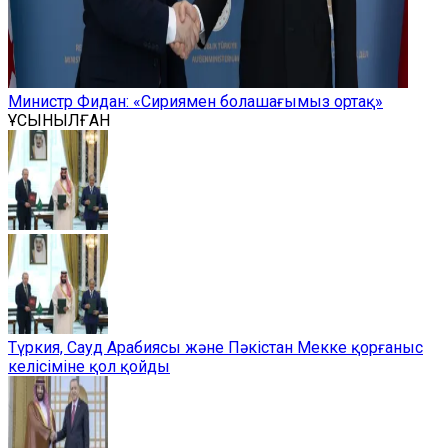
Министр Фидан: «Сириямен болашағымыз ортақ»
ҰСЫНЫЛҒАН
Түркия, Сауд Арабиясы және Пәкістан Мекке қорғаныс
келісіміне қол қойды