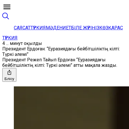
САЯСАТ
ТҮРКИЯ
МӘДЕНИЕТ
БІЛЕ ЖҮРІҢІЗ
КӨЗҚАРАС
ТҮРКИЯ
4 ... минут оқылды
Президент Ердоған: “Еуразиядағы бейбітшіліктің кілті:
Түркі әлемі”
Президент Режеп Тайып Ердоған “Еуразиядағы
бейбітшіліктің кілті: Түркі әлемі” атты мақала жазды.
Бөлісу