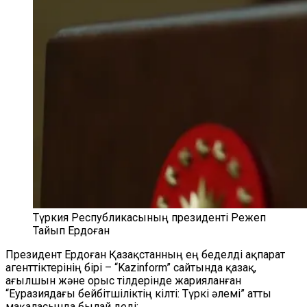
Түркия Республикасының президенті Режеп
Тайып Ердоған
Президент Ердоған Қазақстанның ең беделді ақпарат
агенттіктерінің бірі – “Kazinform” сайтында қазақ,
ағылшын және орыс тілдерінде жарияланған
“Еуразиядағы бейбітшіліктің кілті: Түркі әлемі”
атты
мақаласында былай деді: