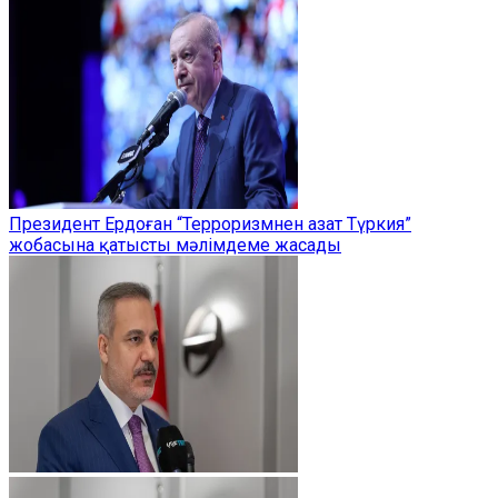
Президент Ердоған “Терроризмнен азат Түркия”
жобасына қатысты мәлімдеме жасады