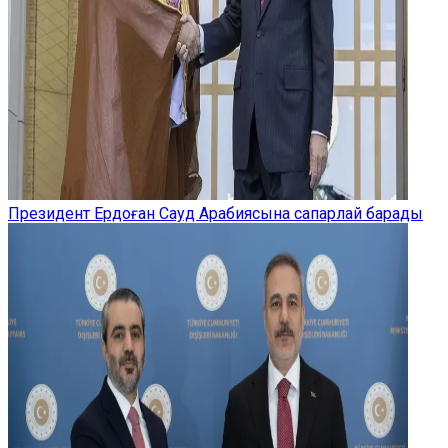
Президент Ердоған Сауд Арабиясына сапарлай барады