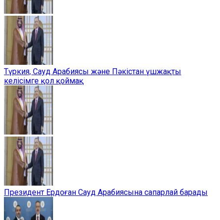
Түркия, Сауд Арабиясы және Пәкістан үшжақты
келісімге қол қоймақ
Президент Ердоған Сауд Арабиясына сапарлай барады