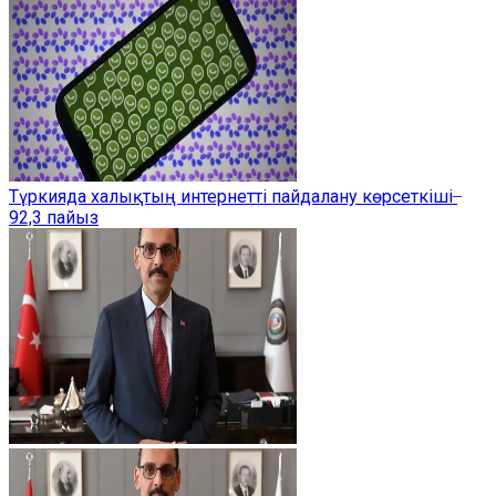
Түркияда халықтың интернетті пайдалану көрсеткіші ̶
92,3 пайыз