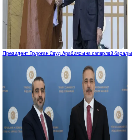
Президент Ердоған Сауд Арабиясына сапарлай барады