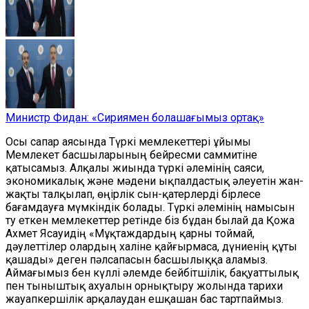
Министр Фидан: «Сириямен болашағымыз ортақ»
Осы сапар аясында Түркі мемлекеттері ұйымы
Мемлекет басшыларының бейресми саммитіне
қатысамыз. Алқалы жиында түркі әлемінің саяси,
экономикалық және мәдени ықпалдастық әлеуетін жан-
жақты талқылап, өңірлік сын-қатерлерді бірлесе
бағамдауға мүмкіндік болады. Түркі әлемінің намысын
ту еткен мемлекеттер ретінде біз бұдан былай да Қожа
Ахмет Ясауидің «Мұқтаждардың қарны тоймай,
дәулеттілер олардың халіне қайғырмаса, дүниенің құты
қашады» деген пәлсапасын басшылыққа аламыз.
Аймағымыз бен күллі әлемде бейбітшілік, бақуаттылық
пен тыныштық ахуалын орнықтыру жолында тарихи
жауапкершілік арқалаудан ешқашан бас тартпаймыз.