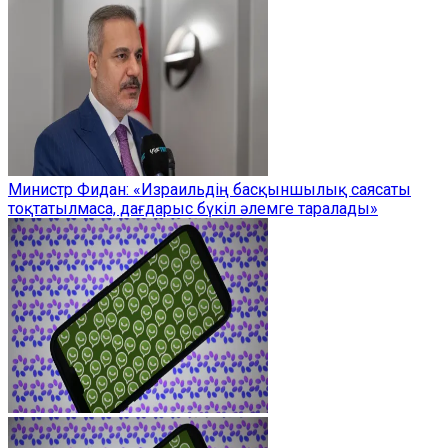
Министр Фидан: «Израильдің басқыншылық саясаты
тоқтатылмаса, дағдарыс бүкіл әлемге таралады»