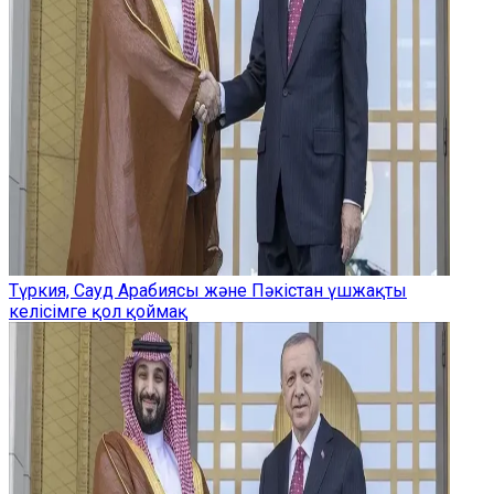
Түркия, Сауд Арабиясы және Пәкістан үшжақты
келісімге қол қоймақ