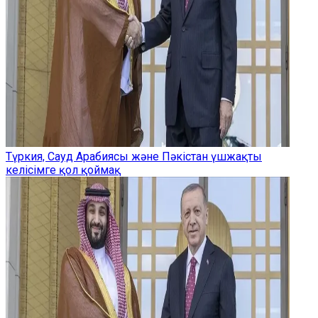
Түркия, Сауд Арабиясы және Пәкістан үшжақты
келісімге қол қоймақ