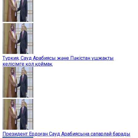
Түркия, Сауд Арабиясы және Пәкістан үшжақты
келісімге қол қоймақ
Президент Ердоған Сауд Арабиясына сапарлай барады