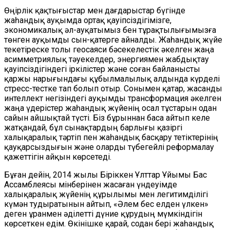
Өңірлік қақтығыстар мен дағдарыстар бүгінде
жаһандық ауқымда ортақ қауіпсіздігімізге,
экономикалық әл-ауқатымыз бен тұрақтылығымызға
төнген ауқымды сын-қатерге айналды. Жаһандық жүйе
текетіреске толы геосаяси бәсекелестік әкелген жаңа
асимметриялық тәуекелдер, энергиямен жабдықтау
қауіпсіздігіндегі іркілістер және соған байланысты
қаржы нарығындағы құбылмалылық алдында күрделі
стресс-тестке тап болып отыр. Сонымен қатар, жасанды
интеллект негізіндегі ауқымды трансформация әкелген
жаңа үдерістер жаһандық жүйенің осал тұстарын одан
сайын айшықтай түсті. Біз бұрыннан баса айтып келе
жатқандай, бұл сынақтардың барлығы қазіргі
халықаралық тәртіп пен жаһандық басқару тетіктерінің
қауқарсыздығын және оларды түбегейлі реформалау
қажеттігін айқын көрсетеді.
Бұған дейін, 2014 жылы Біріккен Ұлттар Ұйымы Бас
Ассамблеясы мінберінен жасаған үндеуімде
халықаралық жүйенің құрылымы мен легитимділігі
күмән тудыратынын айтып, «Әлем бес елден үлкен»
деген ұранмен әділетті дүние құрудың мүмкіндігін
көрсеткен едім. Өкінішке қарай, содан бері жаһандық