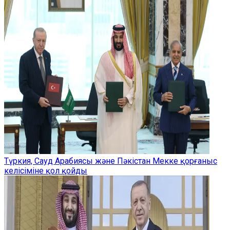
Түркия, Сауд Арабиясы және Пәкістан Мекке қорғаныс
келісіміне қол қойды