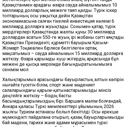
Қазақстанмен арадағы өзара сауда айналымымыз 10
миллиард долларлық межеге таяп қалды. Түрік іскер
топтарының осы уақытқа дейін Қазақстан
экономикасына салған тікелей инвестиция көлемі 6
миллиард долларға жуықтады. Сонымен қатар, түрік
мердігерлері Қазақстанда жалпы құны 30 миллиард
доллардан асатын 550-ге жуық ірі жобаны сәтті аяқтады.
Қазақстан Президенті, құрметті бауырым Қасым-
Жомарт Тоқаевпен бірлесе белгілеген ортақ
мақсатымыз – сауда айналымын 15 миллиард долларға
жеткізу. Өзара қарымды күш-жігердің арқасында бұл
межені де қысқа мерзімде бағындыратынымызға
сенімім мол.
Халықтарымыз арасындағы бауырластық алтын көпірін
нығайта түсетін білім, спорт және мәдениет
салаларындағы қарым-қатынастарымызды мінсіз
деңгейге жеткізу – біздің басты
басымдықтарымыздың бірі. Баршаға мәлім болғандай,
Анкара қаласы Түркі мемлекеттері ұйымының 2026
жылғы Туризм астанасы болып бекітілді. Осы ерекше
мүмкіндікті пайдалана отырып, қазақ бауырларымызды
бай мәдени, тарихи және адами мұрасымен түркі