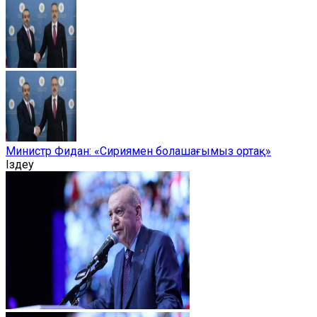
Министр Фидан: «Сириямен болашағымыз ортақ»
Іздеу