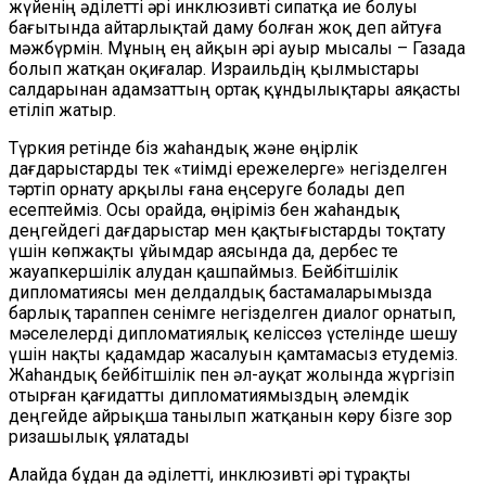
жүйенің әділетті әрі инклюзивті сипатқа ие болуы
бағытында айтарлықтай даму болған жоқ деп айтуға
мәжбүрмін. Мұның ең айқын әрі ауыр мысалы – Газада
болып жатқан оқиғалар. Израильдің қылмыстары
салдарынан адамзаттың ортақ құндылықтары аяқасты
етіліп жатыр.
Түркия ретінде біз жаһандық және өңірлік
дағдарыстарды тек «тиімді ережелерге» негізделген
тәртіп орнату арқылы ғана еңсеруге болады деп
есептейміз. Осы орайда, өңіріміз бен жаһандық
деңгейдегі дағдарыстар мен қақтығыстарды тоқтату
үшін көпжақты ұйымдар аясында да, дербес те
жауапкершілік алудан қашпаймыз. Бейбітшілік
дипломатиясы мен делдалдық бастамаларымызда
барлық тараппен сенімге негізделген диалог орнатып,
мәселелерді дипломатиялық келіссөз үстелінде шешу
үшін нақты қадамдар жасалуын қамтамасыз етудеміз.
Жаһандық бейбітшілік пен әл-ауқат жолында жүргізіп
отырған қағидатты дипломатиямыздың әлемдік
деңгейде айрықша танылып жатқанын көру бізге зор
ризашылық ұялатады
Алайда бұдан да әділетті, инклюзивті әрі тұрақты