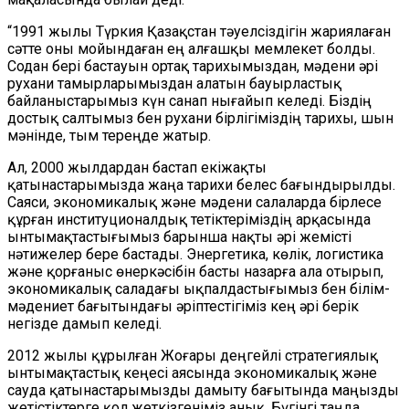
“1991 жылы Түркия Қазақстан тәуелсіздігін жариялаған
сәтте оны мойындаған ең алғашқы мемлекет болды.
Содан бері бастауын ортақ тарихымыздан, мәдени әрі
рухани тамырларымыздан алатын бауырластық
байланыстарымыз күн санап нығайып келеді. Біздің
достық салтымыз бен рухани бірлігіміздің тарихы, шын
мәнінде, тым тереңде жатыр.
Ал, 2000 жылдардан бастап екіжақты
қатынастарымызда жаңа тарихи белес бағындырылды.
Саяси, экономикалық және мәдени салаларда бірлесе
құрған институционалдық тетіктеріміздің арқасында
ынтымақтастығымыз барынша нақты әрі жемісті
нәтижелер бере бастады. Энергетика, көлік, логистика
және қорғаныс өнеркәсібін басты назарға ала отырып,
экономикалық саладағы ықпалдастығымыз бен білім-
мәдениет бағытындағы әріптестігіміз кең әрі берік
негізде дамып келеді.
2012 жылы құрылған Жоғары деңгейлі стратегиялық
ынтымақтастық кеңесі аясында экономикалық және
сауда қатынастарымызды дамыту бағытында маңызды
жетістіктерге қол жеткізгеніміз анық. Бүгінгі таңда