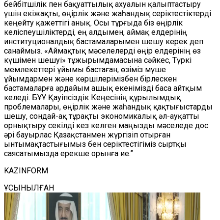
бейбітшілік пен бақуаттылық ахуалын қалыптастыру
үшін екіжақты, өңірлік және жаһандық серіктестіктерді
кеңейту қажеттігі анық. Осы тұрғыда біз өңірлік
келіспеушіліктерді, ең алдымен, аймақ елдерінің
институционалдық бастамаларымен шешу керек деп
санаймыз. «Аймақтық мәселелерді өңір елдерінің өз
күшімен шешуі» тұжырымдамасына сәйкес, Түркі
мемлекеттері ұйымы бастаған, өзіміз мүше
ұйымдармен және көршілерімізбен бірлескен
бастамаларға әрдайым ашық екенімізді баса айтқым
келеді. БҰҰ Қауіпсіздік Кеңесінің құрылымдық
проблемалары, өңірлік және жаһандық қақтығыстарды
шешу, сондай-ақ тұрақты экономикалық әл-ауқатты
орнықтыру секілді кез келген маңызды мәселеде дос
әрі бауырлас Қазақстанмен жүргізіп отырған
ынтымақтастығымыз бен серіктестігіміз сыртқы
саясатымызда ерекше орынға ие.”
KAZINFORM
ҰСЫНЫЛҒАН