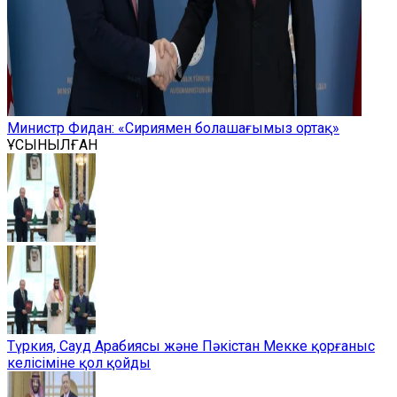
Министр Фидан: «Сириямен болашағымыз ортақ»
ҰСЫНЫЛҒАН
Түркия, Сауд Арабиясы және Пәкістан Мекке қорғаныс
келісіміне қол қойды