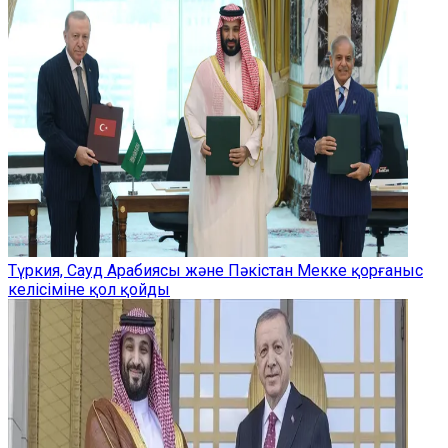
Түркия, Сауд Арабиясы және Пәкістан Мекке қорғаныс
келісіміне қол қойды