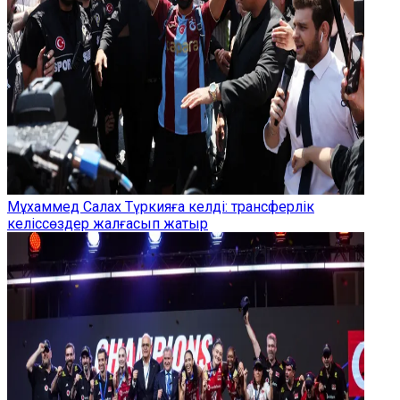
Мұхаммед Салах Түркияға келді: трансферлік
келіссөздер жалғасып жатыр