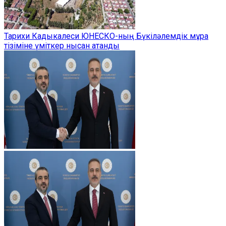
Тарихи Кадыкалеси ЮНЕСКО-ның Бүкіләлемдік мұра
тізіміне үміткер нысан атанды