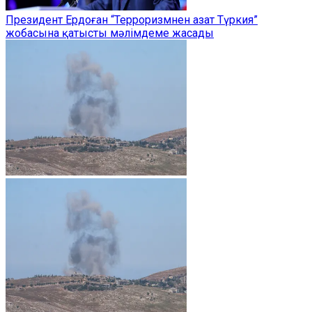
Президент Ердоған “Терроризмнен азат Түркия”
жобасына қатысты мәлімдеме жасады