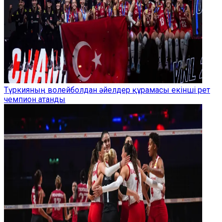
Түркияның волейболдан әйелдер құрамасы екінші рет
чемпион атанды