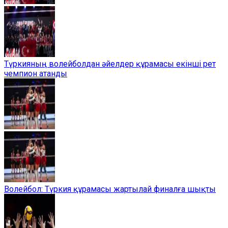
Түркияның волейболдан әйелдер құрамасы екінші рет
чемпион атанды
Волейбол: Түркия құрамасы жартылай финалға шықты