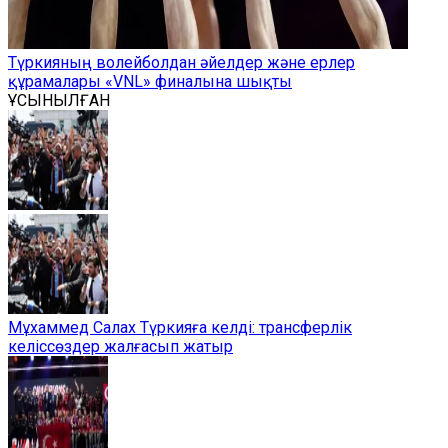
Түркияның волейболдан әйелдер және ерлер
құрамалары «VNL» финалына шықты
ҰСЫНЫЛҒАН
Мұхаммед Салах Түркияға келді: трансферлік
келіссөздер жалғасып жатыр