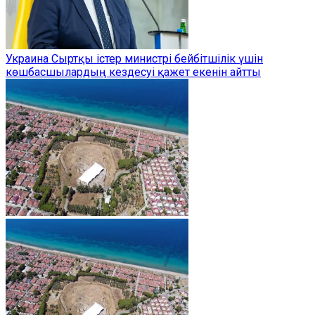
Украина Сыртқы істер министрі бейбітшілік үшін
көшбасшылардың кездесуі қажет екенін айтты