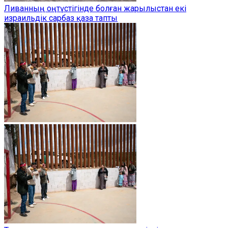
Ливанның оңтүстігінде болған жарылыстан екі
израильдік сарбаз қаза тапты