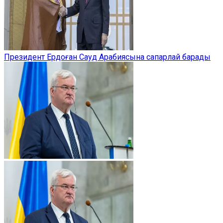
Президент Ердоған Сауд Арабиясына сапарлай барады