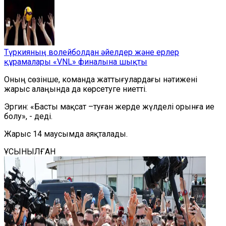
Түркияның волейболдан әйелдер және ерлер
құрамалары «VNL» финалына шықты
Оның сөзінше, команда жаттығулардағы нәтижені
жарыс алаңында да көрсетуге ниетті.
Эргин: «Басты мақсат –туған жерде жүлделі орынға ие
болу», - деді.
Жарыс 14 маусымда аяқталады.
ҰСЫНЫЛҒАН