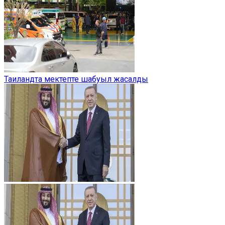
Таиландта мектепте шабуыл жасалды