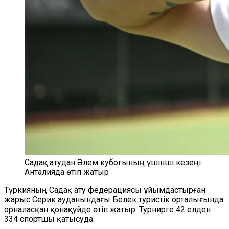
Садақ атудан Әлем кубогының үшінші кезеңі
Анталияда өтіп жатыр
Түркияның Садақ ату федерациясы ұйымдастырған
жарыс Серик ауданындағы Белек туристік орталығында
орналасқан қонақүйде өтіп жатыр. Турнирге 42 елден
334 спортшы қатысуда.