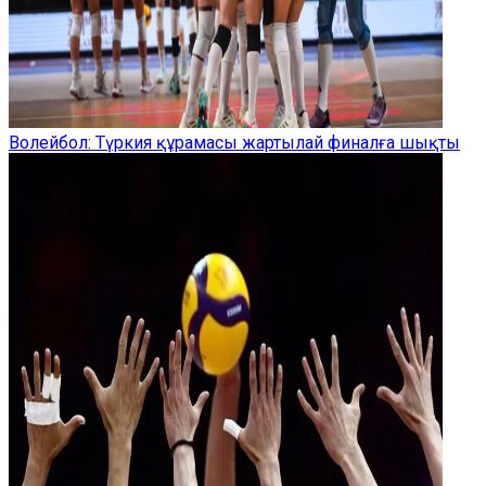
Волейбол: Түркия құрамасы жартылай финалға шықты