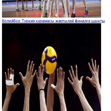
Волейбол: Түркия құрамасы жартылай финалға шықты