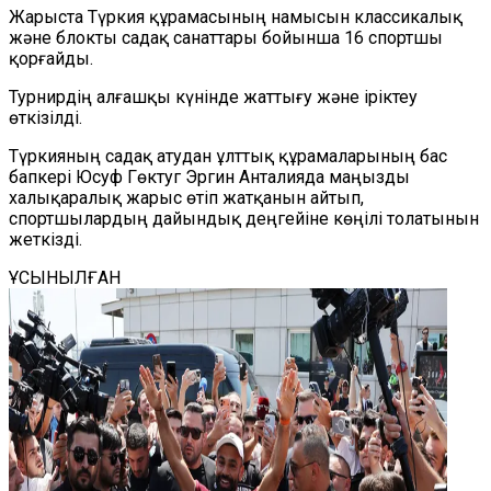
Жарыста Түркия құрамасының намысын классикалық
және блокты садақ санаттары бойынша 16 спортшы
қорғайды.
Турнирдің алғашқы күнінде жаттығу және іріктеу
өткізілді.
Түркияның садақ атудан ұлттық құрамаларының бас
бапкері Юсуф Гөктуг Эргин Анталияда маңызды
халықаралық жарыс өтіп жатқанын айтып,
спортшылардың дайындық деңгейіне көңілі толатынын
жеткізді.
ҰСЫНЫЛҒАН