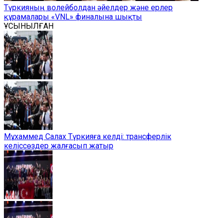
Түркияның волейболдан әйелдер және ерлер
құрамалары «VNL» финалына шықты
ҰСЫНЫЛҒАН
Мұхаммед Салах Түркияға келді: трансферлік
келіссөздер жалғасып жатыр