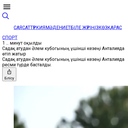
САЯСАТ
ТҮРКИЯ
МӘДЕНИЕТ
БІЛЕ ЖҮРІҢІЗ
КӨЗҚАРАС
СПОРТ
1 ... минут оқылды
Садақ атудан Әлем кубогының үшінші кезеңі Анталияда
өтіп жатыр
Садақ атудан Әлем кубогының үшінші кезеңі Анталияда
ресми түрде басталды.
Бөлісу