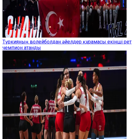
Түркияның волейболдан әйелдер құрамасы екінші рет
чемпион атанды