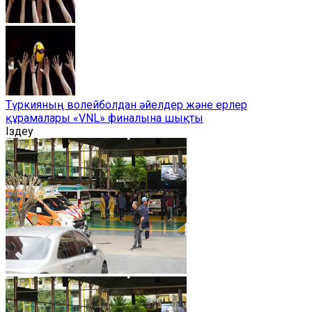
Түркияның волейболдан әйелдер және ерлер
құрамалары «VNL» финалына шықты
Іздеу