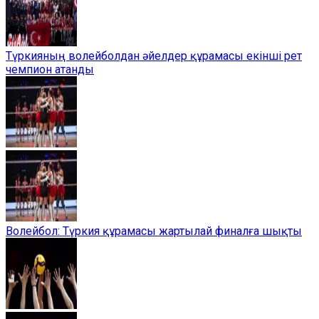
Түркияның волейболдан әйелдер құрамасы екінші рет
чемпион атанды
Волейбол: Түркия құрамасы жартылай финалға шықты