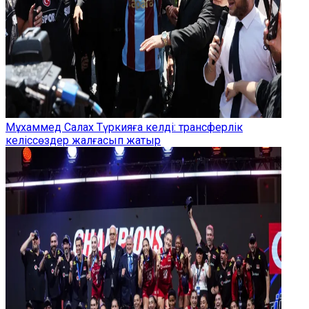
Мұхаммед Салах Түркияға келді: трансферлік
келіссөздер жалғасып жатыр