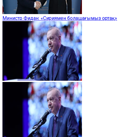
Министр Фидан: «Сириямен болашағымыз ортақ»