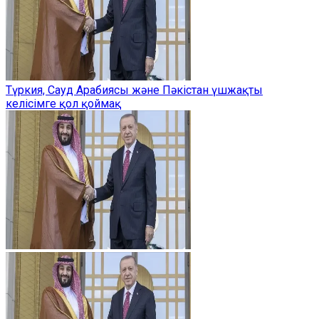
Түркия, Сауд Арабиясы және Пәкістан үшжақты
келісімге қол қоймақ